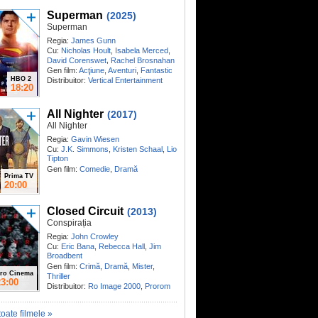
Superman
(2025)
Superman
Regia:
James Gunn
Cu:
Nicholas Hoult
,
Isabela Merced
,
,
David Corenswet
Rachel Brosnahan
Gen film:
Acţiune
,
Aventuri
,
Fantastic
HBO 2
Distribuitor:
Vertical Entertainment
18:20
All Nighter
(2017)
All Nighter
Regia:
Gavin Wiesen
Cu:
J.K. Simmons
,
Kristen Schaal
,
Lio
Tipton
Gen film:
Comedie
,
Dramă
Prima TV
20:00
Closed Circuit
(2013)
Conspirația
Regia:
John Crowley
Cu:
Eric Bana
,
Rebecca Hall
,
Jim
Broadbent
Gen film:
Crimă
,
Dramă
,
Mister
,
ro Cinema
Thriller
23:00
Distribuitor:
Ro Image 2000
,
Prorom
toate filmele »