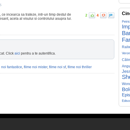
5
Cin
 ce incearca sa trateze, intr-un timp destul de
2
4
esant, acela al visului si controlului asupra lui.
Petri
Imp
Ba
Fa
Rail
cat. Click
aici
pentru a te autentifica.
Veron
Căli
Angu
e noi fantastice
,
filme noi mister
,
filme noi sf
,
filme noi thriller
Jess
Sh
Won
Bol
Epis
Edis