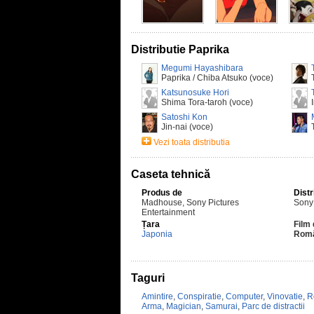
Distributie Paprika
Megumi Hayashibara
Paprika / Chiba Atsuko (voce)
Katsunosuke Hori
Shima Tora-taroh (voce)
Satoshi Kon
Jin-nai (voce)
Vezi toata distributia
Caseta tehnică
Produs de
Distr
Madhouse, Sony Pictures
Sony 
Entertainment
Țara
Film 
Japonia
Rom
Taguri
Amintire
,
Conspiratie
,
Computer
,
Vinovatie
,
R
Arma
,
Magician
,
Samurai
,
Parc de distractii