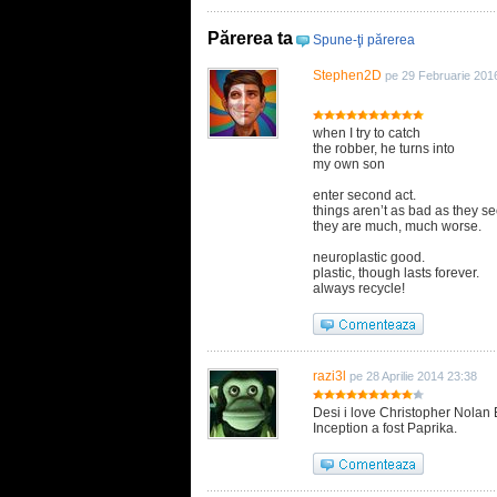
Părerea ta
Spune-ţi părerea
Stephen2D
pe 29 Februarie 201
hello
when I try to catch
the robber, he turns into
my own son
enter second act.
things aren’t as bad as they s
they are much, much worse.
neuroplastic good.
plastic, though lasts forever.
always recycle!
razi3l
pe 28 Aprilie 2014 23:38
Desi i love Christopher Nolan
Inception a fost Paprika.