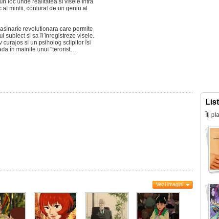
 un loc unde realitatea si visele intra
 al mintii, conturat de un geniu al
sinarie revolutionara care permite
 subiect si sa îi înregistreze visele.
 curajos si un psiholog sclipitor îsi
ada în mainile unui "terorist…
Lis
Îţi p
Vezi imagini