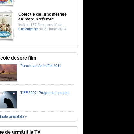
Colecţie de lungmetraje
animate preferate.
listă cu 167 filme, creată de
Cretzulynne
pe 21 Iunie 2014
icole despre film
Puncte tari Anim'Est 2011
TIFF 2007: Programul complet
toate articolele »
me de urmărit la TV