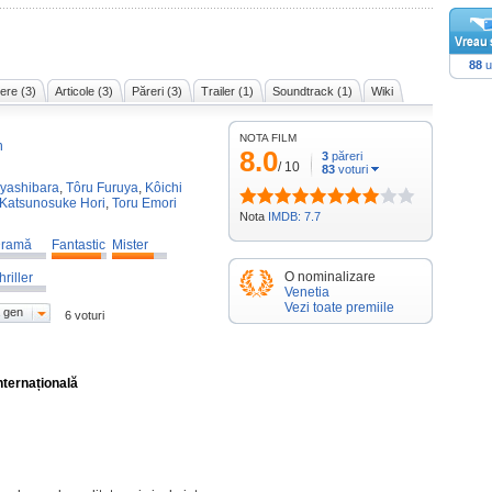
88
u
ere (3)
Articole (3)
Păreri (3)
Trailer (1)
Soundtrack (1)
Wiki
NOTA FILM
n
8.0
3
păreri
/
10
83
voturi
yashibara
,
Tôru Furuya
,
Kôichi
Katsunosuke Hori
,
Toru Emori
Nota
IMDB: 7.7
ramă
Fantastic
Mister
O nominalizare
hriller
Venetia
Vezi toate premiile
 gen
6 voturi
nternațională