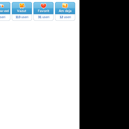
seri
113
useri
31
useri
12
useri