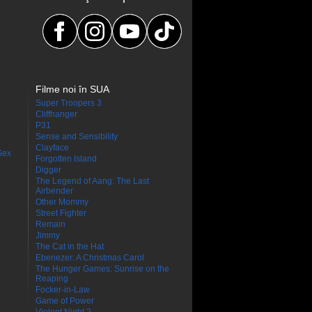
Filme noi în SUA
Super Troopers 3
Cliffhanger
P31
Sense and Sensibility
Clayface
Sex
Forgotten Island
Digger
The Legend of Aang: The Last
Airbender
Other Mommy
Street Fighter
Remain
Jimmy
The Cat in the Hat
Ebenezer: A Christmas Carol
The Hunger Games: Sunrise on the
Reaping
Focker-in-Law
Game of Power