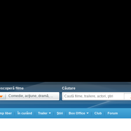
scoperă filme
Căutare
Comedie, acţiune, dramă, ...
mp liber
În curând
Trailer
Ştiri
Box Office
Club
Forum