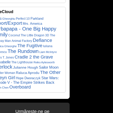
eCloud
Parkland
Perfect 10
că Gheorghiu
ort/Export
Mrs. America
rbapapa - One Big Happy
mily
Coconut The Little Dragon 3D
The
Defiance
way Man
Animal Factory
The Fugitive
Iuliana
ica Gheorghe
The Rundown
nescu
Liam McIntyre
Cradle 2 the Grave
s T. Jones
abelle
The Lighthouse
Reiko Aylesworth
erlock
Sailor Moon
Julianne Hough
The Other
Raluca Aprodu
der Woman
eyn Girl
Star Wars:
Hope Dworaczyk
ode V - The Empire Strikes Back
Overboard
on Chen
Urmăreşte-ne pe