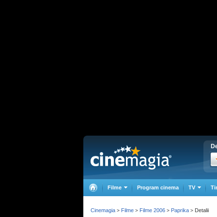
De
Filme
Program cinema
TV
Ti
Cinemagia
Filme
Filme 2006
Paprika
Detalii
>
>
>
>