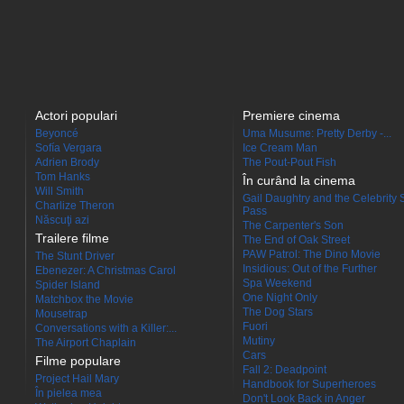
Actori populari
Premiere cinema
Beyoncé
Uma Musume: Pretty Derby -...
Sofía Vergara
Ice Cream Man
Adrien Brody
The Pout-Pout Fish
Tom Hanks
În curând la cinema
Will Smith
Gail Daughtry and the Celebrity 
Charlize Theron
Pass
Născuţi azi
The Carpenter's Son
Trailere filme
The End of Oak Street
PAW Patrol: The Dino Movie
The Stunt Driver
Insidious: Out of the Further
Ebenezer: A Christmas Carol
Spa Weekend
Spider Island
One Night Only
Matchbox the Movie
The Dog Stars
Mousetrap
Fuori
Conversations with a Killer:...
Mutiny
The Airport Chaplain
Cars
Filme populare
Fall 2: Deadpoint
Project Hail Mary
Handbook for Superheroes
În pielea mea
Don't Look Back in Anger