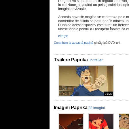
Pregatiti-va sa patrundeti în regatul fanteziei,
în coliziune, alcatuind un peisaj caleidoscopic
imaginilor vizuale.
Aceasta poveste magica se centreaza pe o ma
oamenilor de stiinta sa patrunda în mintea unui
Dupa ce acest dispozitiv este furat, un detectiv
unesc fortele pentru a-l recupera înainte sa c
citeşte
Contribuie la această pagină
şi câştigă DVD-uri!
Trailere Paprika
un trailer
01:20
Imagini Paprika
28 imagini