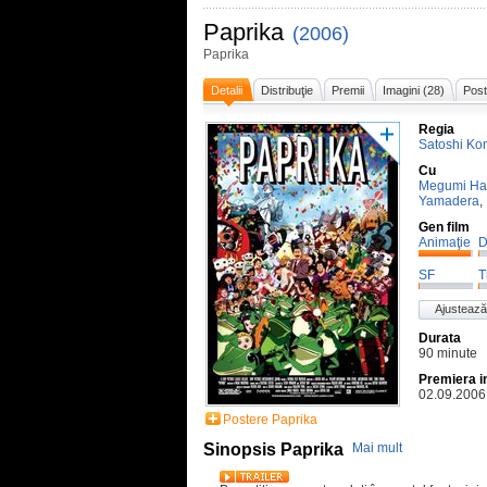
Paprika
(2006)
Paprika
Detalii
Distribuţie
Premii
Imagini (28)
Post
Regia
Satoshi Ko
Cu
Megumi Ha
Yamadera
,
Gen film
Animaţie
D
SF
T
Ajustează
Durata
90 minute
Premiera i
02.09.2006
Postere Paprika
Sinopsis Paprika
Mai mult