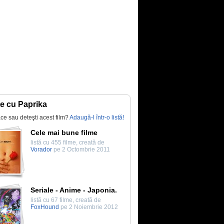
te cu Paprika
lace sau deteşti acest film?
Adaugă-l într-o listă!
Cele mai bune filme
listă cu 455 filme, creată de
Vorador
pe 2 Octombrie 2011
Seriale - Anime - Japonia.
listă cu 67 filme, creată de
FoxHound
pe 2 Noiembrie 2012