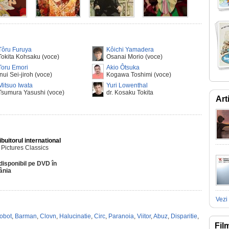
Tôru Furuya
Kôichi Yamadera
Tokita Kohsaku (voce)
Osanai Morio (voce)
Toru Emori
Akio Ôtsuka
Inui Sei-jiroh (voce)
Kogawa Toshimi (voce)
Mitsuo Iwata
Yuri Lowenthal
Tsumura Yasushi (voce)
dr. Kosaku Tokita
Art
ibuitorul international
Pictures Classics
disponibil pe DVD în
ânia
Vezi 
obot
,
Barman
,
Clovn
,
Halucinatie
,
Circ
,
Paranoia
,
Viitor
,
Abuz
,
Disparitie
,
Fil