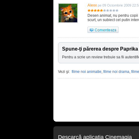
Alexx
pe 09 Octombrie 2009 22:5
Desen animat, nu pentru copii ,
scurt, un subiect cel putin inter
Spune-ţi părerea despre Paprika
Pentru a scrie un review trebuie sa fii autentifi
Vezi şi:
filme noi animatie
,
filme noi drama
,
film
Descarcă aplicaţia Cinemagia