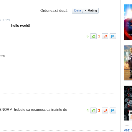
Ordonează după
Data
Rating
6 09:29
 world!
6
1
eem –
 ENORM, trebuie sa recunosc ca inainte de
4
3
P
Vezi 