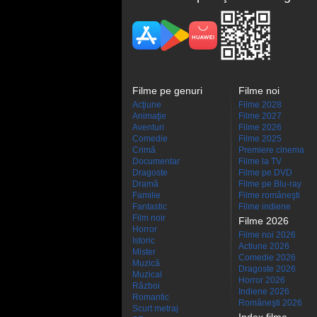
Filme pe genuri
Filme noi
Acţiune
Filme 2028
Animaţie
Filme 2027
Aventuri
Filme 2026
Comedie
Filme 2025
Crimă
Premiere cinema
Documentar
Filme la TV
Dragoste
Filme pe DVD
Dramă
Filme pe Blu-ray
Familie
Filme româneşti
Fantastic
Filme indiene
Film noir
Filme 2026
Horror
Filme noi 2026
Istoric
Actiune 2026
Mister
Comedie 2026
Muzică
Dragoste 2026
Muzical
Horror 2026
Război
Indiene 2026
Romantic
Româneşti 2026
Scurt metraj