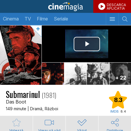
DESCARCA
APLICATIA
Cinema
TV
Filme
Seriale
+ 22
Submarinul
(1981)
8.3
Das Boot
149 minute | Dramă, Război
IMDB:
8.4
Votează
Vreau să văd
Văzut
Distribuie