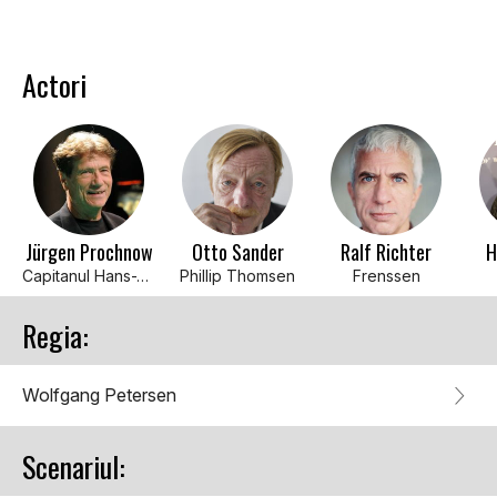
Actori
Jürgen Prochnow
Otto Sander
Ralf Richter
H
Capitanul Hans-Jurgen
Phillip Thomsen
Frenssen
Regia:
Wolfgang Petersen
Scenariul: