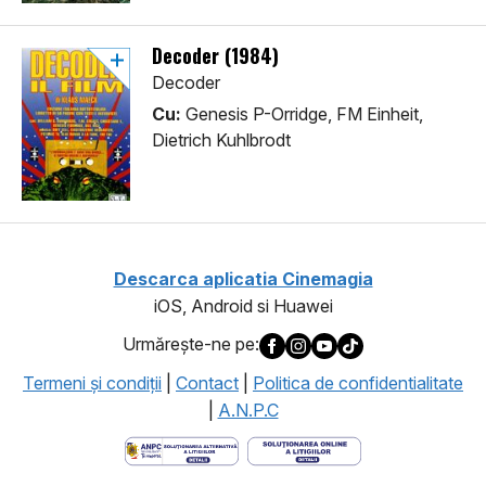
Decoder (1984)
Decoder
Cu:
Genesis P-Orridge, FM Einheit,
Dietrich Kuhlbrodt
Descarca aplicatia Cinemagia
iOS, Android si Huawei
Urmăreşte-ne pe:
Termeni şi condiţii
|
Contact
|
Politica de confidentialitate
|
A.N.P.C