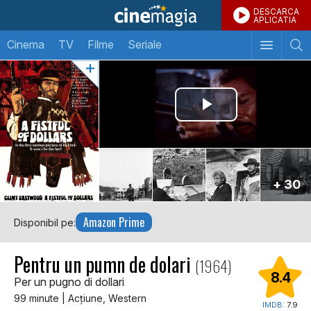
DESCARCA
APLICATIA
Cinema
TV
Filme
Seriale
+ 30
Amazon Prime
Disponibil pe:
Pentru un pumn de dolari
(1964)
8.4
Per un pugno di dollari
99 minute | Acţiune, Western
IMDB:
7.9