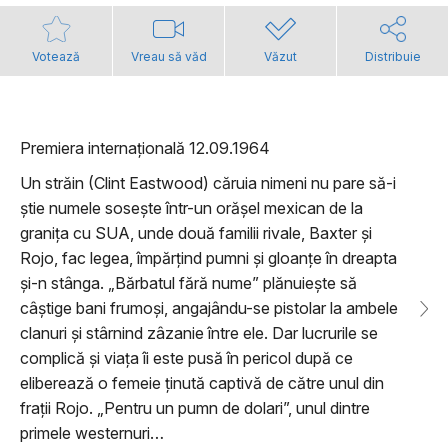
Votează
Vreau să văd
Văzut
Distribuie
Premiera internațională 12.09.1964
Un străin (Clint Eastwood) căruia nimeni nu pare să-i
ştie numele soseşte într-un orăşel mexican de la
graniţa cu SUA, unde două familii rivale, Baxter şi
Rojo, fac legea, împărţind pumni şi gloanţe în dreapta
şi-n stânga. „Bărbatul fără nume” plănuieşte să
câştige bani frumoşi, angajându-se pistolar la ambele
clanuri şi stârnind zâzanie între ele. Dar lucrurile se
complică şi viaţa îi este pusă în pericol după ce
eliberează o femeie ţinută captivă de către unul din
fraţii Rojo. „Pentru un pumn de dolari”, unul dintre
primele westernuri…