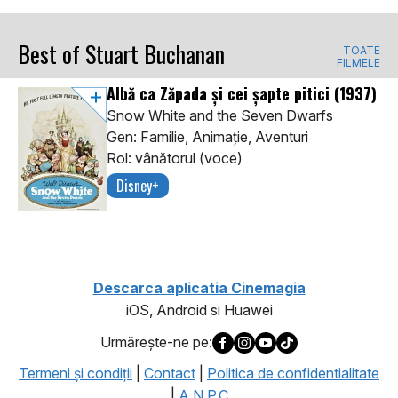
Best of Stuart Buchanan
TOATE
FILMELE
Albă ca Zăpada și cei șapte pitici
(1937)
Snow White and the Seven Dwarfs
Gen: Familie, Animaţie, Aventuri
Rol: vânătorul (voce)
Disney+
Descarca aplicatia Cinemagia
iOS, Android si Huawei
Urmăreşte-ne pe:
Termeni şi condiţii
|
Contact
|
Politica de confidentialitate
|
A.N.P.C