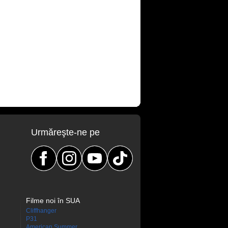
Urmăreşte-ne pe
Filme noi în SUA
Cliffhanger
P31
American Summer