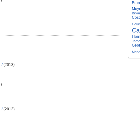
)
Bran
Moy
Brya
Cost
Cour
Ca
Hem
Jame
Geof
Mend
 /
(2013)
)
 /
(2013)