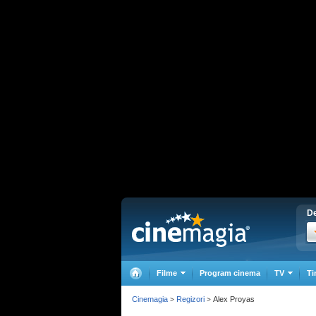
De
Filme
Program cinema
TV
Ti
Cinemagia
Regizori
Alex Proyas
>
>