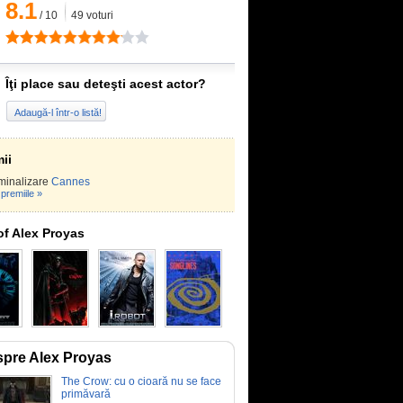
8.1
/
10
49
voturi
Îţi place sau deteşti acest actor?
Adaugă-l într-o listă!
ii
minalizare
Cannes
premiile »
of Alex Proyas
pre Alex Proyas
The Crow: cu o cioară nu se face
primăvară