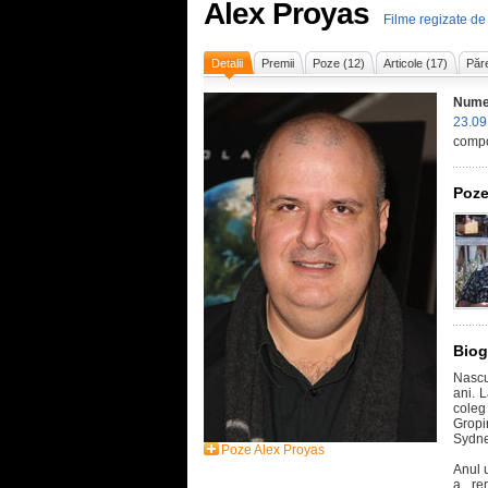
Alex Proyas
Filme regizate de
Detalii
Premii
Poze (12)
Articole (17)
Păre
Nume
23.09
compo
Poze
Biog
Nascu
ani. 
coleg
Gropin
Sydne
Poze Alex Proyas
Anul 
a ren