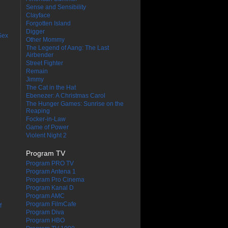
Sense and Sensibility
Clayface
Forgotten Island
Digger
Sex
Other Mommy
The Legend of Aang: The Last
Airbender
Street Fighter
Remain
Jimmy
The Cat in the Hat
Ebenezer: A Christmas Carol
The Hunger Games: Sunrise on the
Reaping
Focker-in-Law
Game of Power
Violent Night 2
Program TV
Program PRO TV
Program Antena 1
Program Pro Cinema
Program Kanal D
Program AMC
Program FilmCafe
f
Program Diva
Program HBO