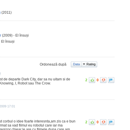
g
(2011)
er
(2009) - El însuși
 El însuși
Ordonează după
Data
Rating
2
st de departe Dark City, dar sa nu uitam si de
2
0
 Knowing, I, Robot sau The Crow.
 2009 17:01
ost corbul o idee foarte interesnta,am zis ca e bun
2
0
rmat sa vad filmul eu robotul care iar ma
 regizor chiear le are cu filmele,dupa care am