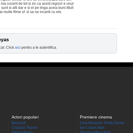
ma cucerit de tot si zic ca acest regizor e unul
 sunt si alti dar e si el pe linga aceia buni.Mult
i multe filme sf. si sa ne incanti cu ele.
oyas
cat. Click
aici
pentru a te autentifica.
Actori populari
Premiere cinema
Beyoncé
Uma Musume: Pretty Derby -...
Charlize Theron
Ice Cream Man
Adrien Brody
The Pout-Pout Fish