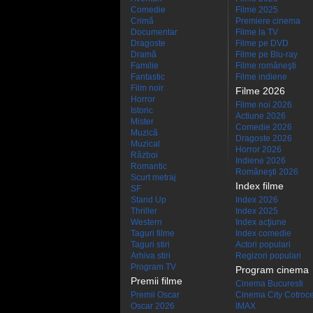
Comedie
Filme 2025
Crimă
Premiere cinema
Documentar
Filme la TV
Dragoste
Filme pe DVD
Dramă
Filme pe Blu-ray
Familie
Filme româneşti
Fantastic
Filme indiene
Film noir
Filme 2026
Horror
Filme noi 2026
Istoric
Actiune 2026
Mister
Comedie 2026
Muzică
Dragoste 2026
Muzical
Horror 2026
Război
Indiene 2026
Romantic
Româneşti 2026
Scurt metraj
Index filme
SF
Stand Up
Index 2026
Thriller
Index 2025
Western
Index acţiune
Taguri filme
Index comedie
Taguri stiri
Actori populari
Arhiva stiri
Regizori populari
Program TV
Program cinema
Premii filme
Cinema Bucuresti
Premii Oscar
Cinema City Cotroc
Oscar 2026
IMAX