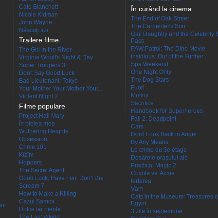
Cate Blanchett
În curând la cinema
Nicole Kidman
The End of Oak Street
John Wayne
The Carpenter's Son
Născuţi azi
Gail Daughtry and the Celebrity 
Trailere filme
Pass
PAW Patrol: The Dino Movie
The Girl in the River
Insidious: Out of the Further
Virginia Woolf's Night & Day
Spa Weekend
Super Troopers 3
One Night Only
Don't Say Good Luck
The Dog Stars
Bad Lieutenant: Tokyo
Fuori
Your Mother Your Mother Your...
Mutiny
Violent Night 2
Sacrifice
Filme populare
Handbook for Superheroes
Project Hail Mary
Fall 2: Deadpoint
În pielea mea
Cars
Wuthering Heights
Don't Look Back in Anger
Obsession
By Any Means
Crime 101
Le crime du 3e étage
Kîzîm
Dosarele orașului alb
Hoppers
Practical Magic 2
The Secret Agent
Coyote vs. Acme
Good Luck, Have Fun, Don't Die
Iertarea
Scream 7
Värn
How to Make a Killing
Cats in the Museum: Treasures o
Cazul Samca
Egypt
eni
Dolce far niente
3 zile în septembrie
The Last Viking