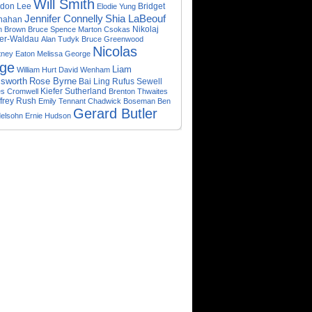
Will Smith
don Lee
Bridget
Elodie Yung
Shia LaBeouf
Jennifer Connelly
nahan
n Brown
Bruce Spence
Marton Csokas
Nikolaj
er-Waldau
Alan Tudyk
Bruce Greenwood
Nicolas
tney Eaton
Melissa George
ge
Liam
William Hurt
David Wenham
sworth
Rose Byrne
Bai Ling
Rufus Sewell
Kiefer Sutherland
s Cromwell
Brenton Thwaites
frey Rush
Emily Tennant
Chadwick Boseman
Ben
Gerard Butler
elsohn
Ernie Hudson