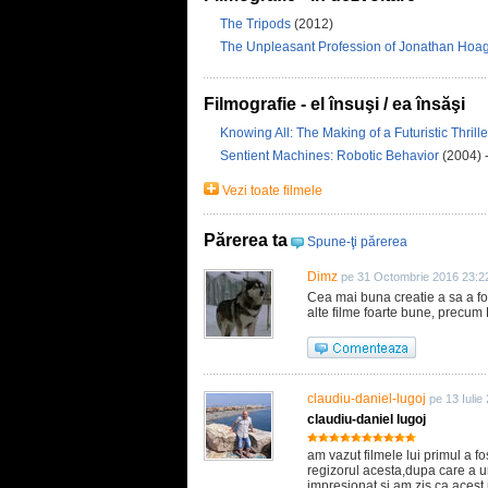
The Tripods
(2012)
The Unpleasant Profession of Jonathan Hoa
Filmografie - el însuşi / ea însăşi
Knowing All: The Making of a Futuristic Thrill
Sentient Machines: Robotic Behavior
(2004) -
Vezi toate filmele
Părerea ta
Spune-ţi părerea
Dimz
pe 31 Octombrie 2016 23:2
Cea mai buna creatie a sa a fo
alte filme foarte bune, precum
claudiu-daniel-lugoj
pe 13 Iulie
claudiu-daniel lugoj
am vazut filmele lui primul a f
regizorul acesta,dupa care a u
impresionat si am zis ca acest