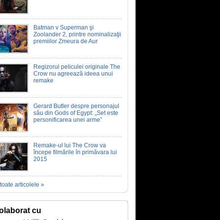
Batman v Superman şi
Zoolander 2, printre nominalizaţii
premiilor Zmeura de Aur
Regizorul peliculei originale The
Crow nu agreează ideea unui
remake
Gerard Butler despre personajul
său din Gods of Egypt: „Set este
personificarea unei arme”
Remake-ul lui The Crow va
începe filmările în primăvara lui
2015
toate articolele »
olaborat cu