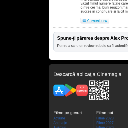
vazut filmul numere fatale care 
dintre cei mai buni regizori,mai
succes in continuare si la cit ma
Spune-ţi părerea despre Alex Pr
Pentru a scrie un review trebuie sa fii autentifi
Descarcă aplicaţia Cinemagia
Filme pe genuri
Filme noi
Acţiune
Filme 2028
Animaţie
Filme 2027
Aventuri
Filme 2026