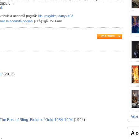
lipului...
lt
tribuit la această pagină:
Ilila
,
roxykim
,
danyx493
buie la această pagină
şi câştigă DVD-uri!
Vezi filme
 /
(2013)
Vezi 
 The Best of Sting: Fields of Gold 1984-1994
(1994)
A c