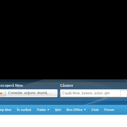
scoperă filme
Căutare
Comedie, acţiune, dramă, ...
mp liber
În curând
Trailer
Ştiri
Box Office
Club
Forum