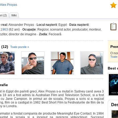
 Alex Proyas
ri (2)
Wiki
 real
: Alexander Proyas ·
Locul naşterii
: Egypt ·
Data naşterii
:
.1963
(62 ani) ·
Ocupaţie
: Regizor, scenarist actor, producator, monteur,
zitor, director de imagine ·
Zodia
: Fecioară
 (12)
Prem
Toate pozele »
O no
Toate 
Best 
rafie
t in Egipt din parinti greci, Alex Proyas s-a mutat in Sydney cand avea 3
La 18 ani a fost admis la Australian Film and Television School, si a fost
 cu Jane Campion. In primul an de scoala, Proyas a scris si a regizat
g, film ce a castigat in 1982 Best Short Film la Festivalurile de film de la
Des
y si Londra.
urmator a fondat compania de productie Meaningful Eye Contact. In 1984
untat la scoala si a inceput sa regizeze videoclipuri. Succesul