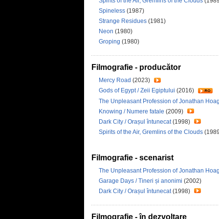
Spirits of the Air, Gremlins of the Clouds
(1989
Spineless
(1987)
Strange Residues
(1981)
Neon
(1980)
Groping
(1980)
Filmografie - producător
Mercy Road
(2023)
Gods of Egypt / Zeii Egiptului
(2016)
The Unpleasant Profession of Jonathan Hoag
Knowing / Numere fatale
(2009)
Dark City / Orașul întunecat
(1998)
Spirits of the Air, Gremlins of the Clouds
(1989
Filmografie - scenarist
The Unpleasant Profession of Jonathan Hoag
Garage Days / Tineri și anonimi
(2002)
Dark City / Orașul întunecat
(1998)
Filmografie - în dezvoltare