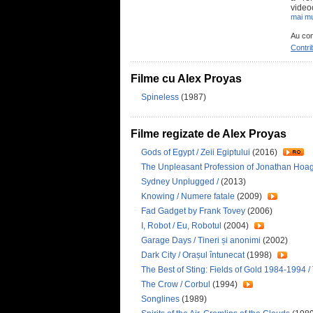
videoc
mai mu
Au con
Contri
Filme cu Alex Proyas
Spineless
(1987)
Filme regizate de Alex Proyas
Gods of Egypt / Zeii Egiptului
(2016)
The Unpleasant Profession of Jonathan Hoag
Sydney Unplugged /
(2013)
Knowing / Numere fatale
(2009)
Fad Gadget by Frank Tovey
(2006)
I, Robot / Eu, Robotul
(2004)
Garage Days / Tineri și anonimi
(2002)
Dark City / Orașul întunecat
(1998)
The Best of Sting: Fields of Gold 1984-1994 /
The Crow / Corbul
(1994)
Songlines
(1989)