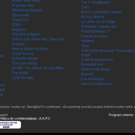
Project Hail Mary
Fall 2: Deadpoint
În pielea mea
Cars
Wuthering Heights
Don't Look Back in Anger
Obsession
By Any Means
Crime 101
Le crime du 3e étage
Kîzîm
Dosarele orașului alb
Hoppers
Practical Magic 2
The Secret Agent
Coyote vs. Acme
Good Luck, Have Fun, Don't Die
Iertarea
Scream 7
Värn
How to Make a Killing
Cats in the Museum: Treasures o
Cazul Samca
Egypt
eni
Dolce far niente
3 zile în septembrie
The Last Viking
Resident Evil
Kill Bill: The Whole Bloody Affair
Heart of the Beast
The Bride!
Runner
Cold Storage
Los domingos
Atlasul Universului
aza
all
ke
losește cookie-uri. Navigând în continuare, vă exprimați acordul asupra folosirii cookie-urilor.
agia®
Program cinema
Politica de confidențialitate
|
A.N.P.C