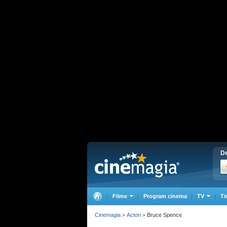
De
Filme
Program cinema
TV
Ti
Cinemagia
Actori
Bruce Spence
>
>