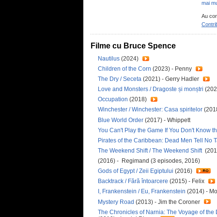
mai mu
Au con
Contri
Filme cu Bruce Spence
Nautilus
(2024)
Children of the Corn
(2023) - Penny
The Dry / Seceta
(2021) - Gerry Hadler
Love and Monsters / Dragoste și monștri
(202
Occupation
(2018)
Winchester / Winchester: Casa spiritelor
(2018
Blue World Order
(2017) - Whippett
You Can't Play the Game If You Don't Know t
Pirates of the Caribbean: Dead Men Tell No Ta
The Weekend Shift / The Weekend Shift
(201
(2016) - Regimand (3 episodes, 2016)
Gods of Egypt / Zeii Egiptului
(2016)
Backtrack / Fără întoarcere
(2015) - Felix
I, Frankenstein / Eu, Frankenstein
(2014) - M
Mystery Road
(2013) - Jim the Coroner
The Chronicles of Narnia: The Voyage of the 