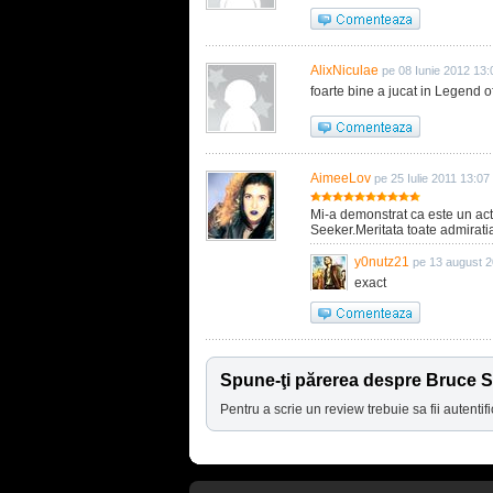
AlixNiculae
pe 08 Iunie 2012 13:
foarte bine a jucat in Legend o
AimeeLov
pe 25 Iulie 2011 13:07
Mi-a demonstrat ca este un act
Seeker.Meritata toate admiratia 
y0nutz21
pe 13 august 2
exact
Spune-ţi părerea despre Bruce 
Pentru a scrie un review trebuie sa fii autentifi