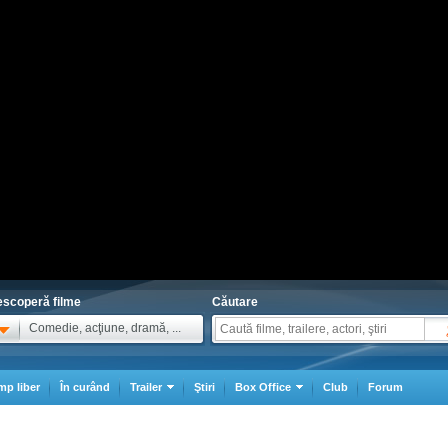
scoperă filme
Căutare
Comedie, acţiune, dramă, ...
mp liber
În curând
Trailer
Ştiri
Box Office
Club
Forum