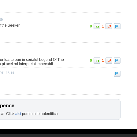
09
f the Seeker
0
1
or foarte bun in serialul Legend Of The
0
1
pt acel rol interpretat impecabil...
011 13:14
Spence
cat. Click
aici
pentru a te autentifica.