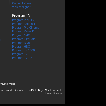
Game of Power
Violent Night 2
Program TV
Program PRO TV
Program Antena 1
Program Pro Cinema
Program Kanal D
Program AMC
Program FilmCafe
f
Program Diva
Program HBO
Program TV 1000
Program TVR 1
Program TVR 2
Află mai multe
În curând
Box office
DVD/Blu Ray
Ştiri
Forum
Bruce Spence