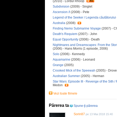
(2010) - Lordul Rhoop
Subdivision
(2009) - Singlet
Ascension /I
(2008) - Pete
Legend of the Seeker / Legenda căutătorului
Australia
(2008)
Finding Nemo Submarine Voyage
(2007) - 
Death's Requiem
(2007) - John
Equal Opportunity
(2006) - Death
Nightmares and Dreamscapes: From the Stories
(2006) - Hans Morris (1 episode, 2006)
Solo
(2006) - Kennedy
Aquamarine
(2006) - Leonard
Grange
(2005)
Crooked Mick of the Speewah
(2005) - Drove
Australian Summer
(2005) - Herman
Star Wars: Episode III - Revenge of the Sith / 
Medon
Vezi toate filmele
Părerea ta
Spune-ţi părerea
Sorin87
pe 13 Mai 2018 15:40