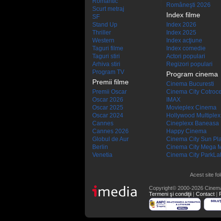
Romantic
Româneşti 2026
Scurt metraj
Index filme
SF
Stand Up
Index 2026
Thriller
Index 2025
Western
Index acţiune
Taguri filme
Index comedie
Taguri stiri
Actori populari
Arhiva stiri
Regizori populari
Program TV
Program cinema
Premii filme
Cinema Bucuresti
Premii Oscar
Cinema City Cotroc
Oscar 2026
IMAX
Oscar 2025
Movieplex Cinema
Oscar 2024
Hollywood Multiplex
Cannes
Cineplexx Baneasa
Cannes 2026
Happy Cinema
Globul de Aur
Cinema City Sun Pl
Berlin
Cinema City Mega M
Venetia
Cinema City ParkLa
Acest site fo
Copyright© 2000-2026 Cinem
Termeni şi condiţii
|
Contact
|