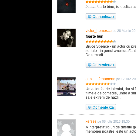
Joaca foarte bine, isi dedica act
victor_homescu
pe 28 Martie 20
foarte bun
Bruce Spence - un actor cu prest
seriale - in genul aventura/fant
De urmarit.
alex_il_fenomeno
pe 12 Iulie 2
Un actor foarte talentat, dar si 
filmele de comedie, unde a sur
sale extrem de hazlii.
xerses
pe 08 Iulie 2013 15:30
A interpretat roluri de diferite
memoriei noastre; este un acto