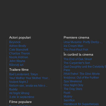
Actori populari
Premiere cinema
Beyoncé
Uma Musume: Pretty Derby -...
Adrien Brody
Ice Cream Man
Cate Blanchett
The Pout-Pout Fish
Charlize Theron
În curând la cinema
Nicole Kidman
The End of Oak Street
John Wayne
The Carpenter's Son
Născuţi azi
Gail Daughtry and the Celebrity 
Trailere filme
Pass
PAW Patrol: The Dino Movie
Bad Lieutenant: Tokyo
Insidious: Out of the Further
Your Mother Your Mother Your...
Spa Weekend
Violent Night 2
One Night Only
Nelson-san, anata wa hito o...
The Dog Stars
Buddy
Fuori
All Night Wrong
Mutiny
3 zile în septembrie
Sacrifice
Filme populare
Handbook for Superheroes