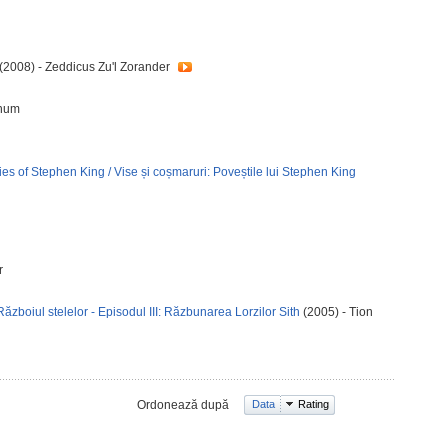
(2008) - Zeddicus Zu'l Zorander
Chum
 of Stephen King / Vise și coșmaruri: Poveștile lui Stephen King
r
Războiul stelelor - Episodul III: Răzbunarea Lorzilor Sith
(2005) - Tion
Ordonează după
Data
Rating