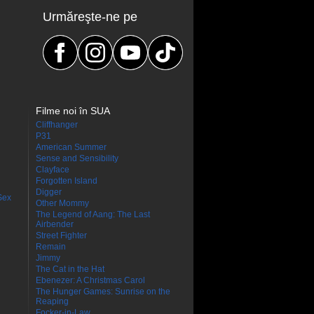
Urmăreşte-ne pe
Filme noi în SUA
Cliffhanger
P31
American Summer
Sense and Sensibility
Clayface
Forgotten Island
Digger
Sex
Other Mommy
The Legend of Aang: The Last
Airbender
Street Fighter
Remain
Jimmy
The Cat in the Hat
Ebenezer: A Christmas Carol
The Hunger Games: Sunrise on the
Reaping
Focker-in-Law