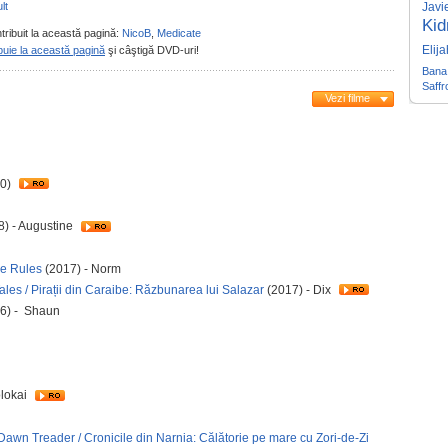
lt
Javi
Ki
tribuit la această pagină:
NicoB
,
Medicate
Elij
buie la această pagină
şi câştigă DVD-uri!
Bana
Saff
Vezi filme
0)
) - Augustine
he Rules
(2017) - Norm
les / Pirații din Caraibe: Răzbunarea lui Salazar
(2017) - Dix
6) - Shaun
olokai
Dawn Treader / Cronicile din Narnia: Călătorie pe mare cu Zori-de-Zi