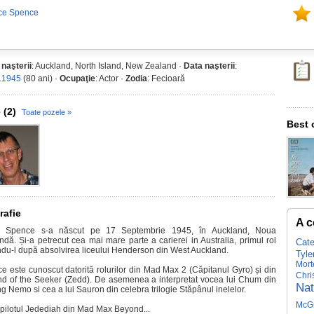
uce Spence
 naşterii
: Auckland, North Island, New Zealand ·
Data naşterii
:
.1945
(80 ani) ·
Ocupaţie
: Actor ·
Zodia
: Fecioară
 (2)
Toate pozele »
Best 
rafie
A c
e Spence s-a născut pe 17 Septembrie 1945, în Auckland, Noua
ndă. Și-a petrecut cea mai mare parte a carierei in Australia, primul rol
Cate
ndu-l după absolvirea liceului Henderson din West Auckland.
Tyle
Mort
e este cunoscut datorită rolurilor din Mad Max 2 (Căpitanul Gyro) și din
Chri
d of the Seeker (Zedd). De asemenea a interpretat vocea lui Chum din
Nat
g Nemo si cea a lui Sauron din celebra trilogie Stăpânul inelelor.
McG
t pilotul Jedediah din Mad Max Beyond...