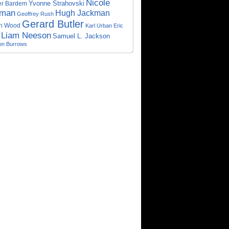
Nicole
er Bardem
Yvonne Strahovski
dman
Hugh Jackman
Geoffrey Rush
Gerard Butler
ah Wood
Karl Urban
Eric
Liam Neeson
Samuel L. Jackson
ron Burrows