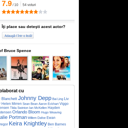
7.9
/
10
54
voturi
Îţi place sau deteşti acest actor?
Adaugă-l într-o listă!
of Bruce Spence
olaborat cu
Johnny Depp
 Blanchett
Liv
Bai Ling
r
Helen Mirren
Viggo
Sean Bean
Aaron Eckhart
ensen
Hayden
Tilda Swinton
Ian McKellen
Orlando Bloom
stensen
Hugo Weaving
alie Portman
Ewan
Willem Dafoe
Keira Knightley
regor
Ben Barnes