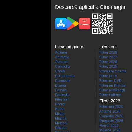
Descarcă aplicaţia Cinemagia
Filme pe genuri
Filme noi
Acţiune
Filme 2028
Animaţie
Filme 2027
Aventuri
Filme 2026
Comedie
Filme 2025
Crimă
Premiere cinema
Documentar
Filme la TV
Dragoste
Filme pe DVD
Dramă
Filme pe Blu-ray
Familie
Filme româneşti
Fantastic
Filme indiene
Film noir
Filme 2026
Horror
Filme noi 2026
Istoric
Actiune 2026
Mister
Comedie 2026
Muzică
Dragoste 2026
Muzical
Horror 2026
Război
Indiene 2026