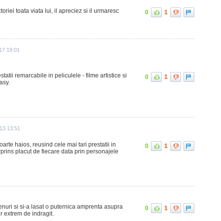
oriei toata viata lui, il apreciez si il urmaresc
0
1
17 19:01
atii remarcabile in peliculele - filme artistice si
0
1
asy.
013 13:51
foarte haios, reusind cele mai tari prestatii in
0
1
prins placut de fiecare data prin personajele
 genuri si si-a lasat o puternica amprenta asupra
0
1
r extrem de indragit.