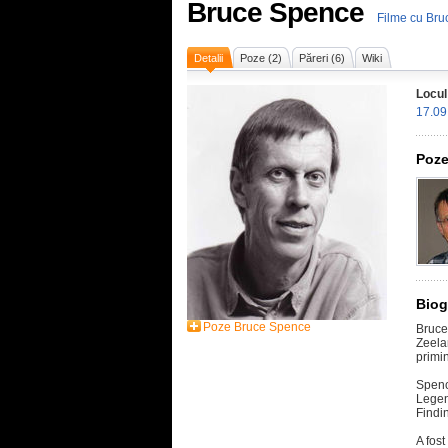
Bruce Spence
Filme cu Br
Detalii
Poze (2)
Păreri (6)
Wiki
Locul
17.09
Poze
Biog
Poze Bruce Spence
Bruc
Zeela
primi
Spenc
Legen
Findin
A fos