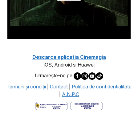
Descarca aplicatia Cinemagia
iOS, Android si Huawei
Urmăreşte-ne pe:
Termeni şi condiţii
|
Contact
|
Politica de confidentialitate
|
A.N.P.C