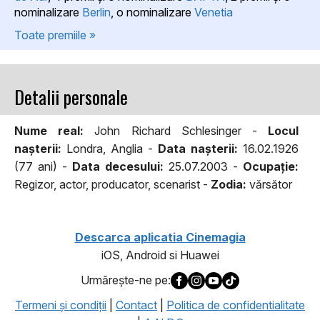
nominalizare
Berlin
, o nominalizare
Venetia
Toate premiile »
Detalii personale
Nume real:
John Richard Schlesinger -
Locul
naşterii:
Londra, Anglia -
Data naşterii:
16.02.1926
(77 ani) -
Data decesului:
25.07.2003 -
Ocupaţie:
Regizor, actor, producator, scenarist -
Zodia:
vărsător
Descarca aplicatia Cinemagia
iOS, Android si Huawei
Urmăreşte-ne pe:
Termeni şi condiţii
|
Contact
|
Politica de confidentialitate