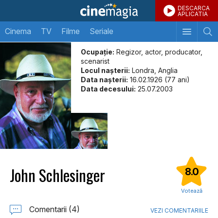
DESCARCA
APLICATIA
Cinema
TV
Filme
Seriale
Ocupație:
Regizor, actor, producator,
scenarist
Locul naşterii:
Londra, Anglia
Data naşterii:
16.02.1926 (77 ani)
Data decesului:
25.07.2003
John Schlesinger
8.0
Votează
Comentarii (4)
VEZI COMENTARIILE