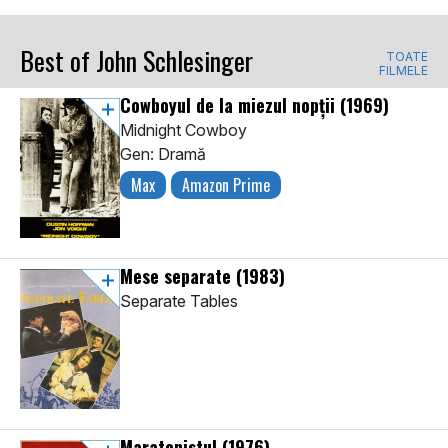
Best of John Schlesinger
TOATE
FILMELE
Cowboyul de la miezul nopții
(1969)
Midnight Cowboy
Gen: Dramă
Max
Amazon Prime
Mese separate
(1983)
Separate Tables
Maratonistul
(1976)