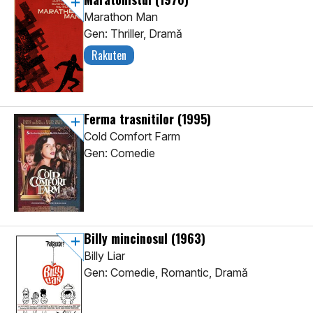
Marathon Man
Gen: Thriller, Dramă
Rakuten
Ferma trasnitilor
(1995)
Cold Comfort Farm
Gen: Comedie
Billy mincinosul
(1963)
Billy Liar
Gen: Comedie, Romantic, Dramă