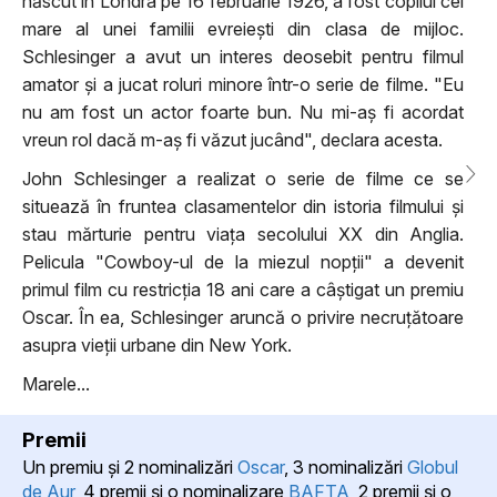
născut în Londra pe 16 februarie 1926, a fost copilul cel
mare al unei familii evreiești din clasa de mijloc.
Schlesinger a avut un interes deosebit pentru filmul
amator și a jucat roluri minore într-o serie de filme. "Eu
nu am fost un actor foarte bun. Nu mi-aș fi acordat
vreun rol dacă m-aș fi văzut jucând", declara acesta.
John Schlesinger a realizat o serie de filme ce se
situează în fruntea clasamentelor din istoria filmului și
stau mărturie pentru viața secolului XX din Anglia.
Pelicula "Cowboy-ul de la miezul nopții" a devenit
primul film cu restricția 18 ani care a câștigat un premiu
Oscar. În ea, Schlesinger aruncă o privire necruțătoare
asupra vieții urbane din New York.
Marele...
Premii
Un premiu şi 2 nominalizări
Oscar
, 3 nominalizări
Globul
de Aur
, 4 premii şi o nominalizare
BAFTA
, 2 premii şi o