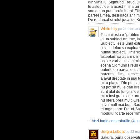
din viata lui Sigmund Freud. Du
te astepti de la acest film la 
sau de un punct culminant. Fi
parerea mea, desi daca ar fi mai p
De remarcat si rolul jucat de Ke
White.Lily
pe 24 februari
Tocmai asta e "problema" 
la un subiect anume, la
Subiectul este unul ext
a stiut deloc sa exploat
numai subiectul, interesa
asteptam sa apare o int
asta e vorba. Insa nimic
scena Sigmund Freud era
euforie de parca tocmai 
parcursul filmului este
a avut dreptate in mai t
mi-a placut. DIn punctu
nu pot sa nu le dau drep
sunt atat de lungi si de
mi-a fost greu sa le ur
nu ofera prea mult. Cred
ceva mult mai bun. Sau 
triunghiulara: Freud-Sa
modului foarte rece fil
... Vezi toate comentariile (4 co
Sergiu.Lobont
pe 23 ma
Sakura, buna observat