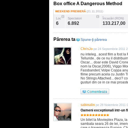
Box office A Dangerous Method
WEEKEND PREMIERĂ
(21.11.2011)
Loc
Spectatori
Încasări (RON)
6
6.892
133.217,00
Părerea ta
Spune-ţi părerea
ChrisJo
pe 24 Septembrie 2011 2
nu inteleg.. acest film a fost l
Telluride.. de ce nu il distribu
Oscar.... doar este David Crone
nom la Oscar,2006), Viggo Mor
Fassbander( Volpe Coppa anul,
filme precum acela cu Justin T
No Strings Attached... deci? co
gusturi din ce in ce mai proaste
sabinalin
pe 28 Noiembrie 2011 
Oameni exceptionali intr-un f
Un bilet la Movieplex Plaza, la
sambata seara 26 de lei, imens
care o traverseaza Europa. Chia