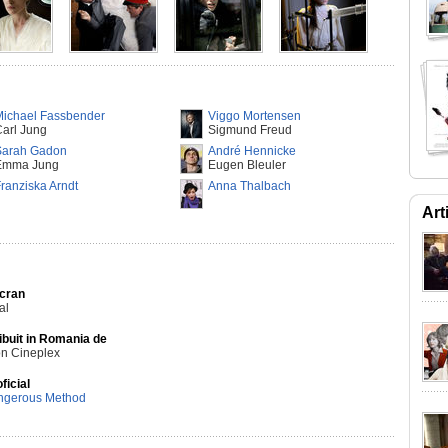
Michael Fassbender
Viggo Mortensen
arl Jung
Sigmund Freud
Sarah Gadon
André Hennicke
Emma Jung
Eugen Bleuler
ranziska Arndt
Anna Thalbach
Art
Ecran
al
ibuit in Romania de
n Cineplex
oficial
ngerous Method