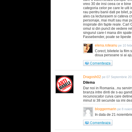
vreo 30 de insi ceea ce e bine l
categoria celor pe care le uiti 
rau pentru banii dati pe bilet,
ales ca lecturasem si cateva cro
personaje, mai mult sau mai p
inspirate din fapte reale. Carl 
omul si din punct de vedere rel
singurul care-l mana din spate.
Fassebender, poate se lipest
elena.roteanu
pe 10 feb
Corect, biletele la fil
doua persoane si ai ajun
Dragosh02
pe 07 Septembrie 20
Dilema
Dar noi in Romania...nu servi
branza intre dinti de s-au gandi
recunoscator cuiva care detine i
minut si 38 secunde sa imi dea
bloggermarin
pe 8 noie
In data de 21 noiembrie