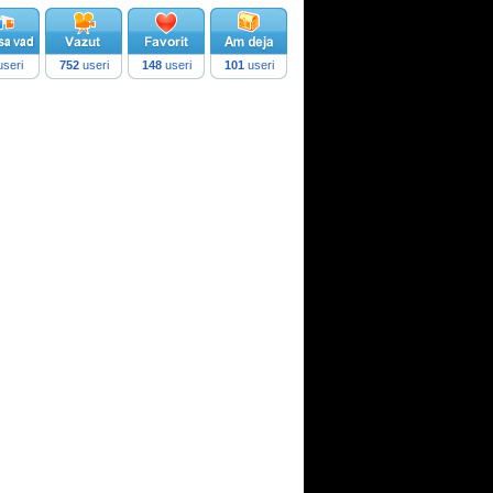
seri
752
useri
148
useri
101
useri