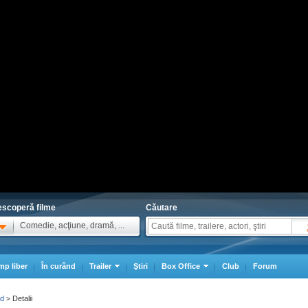
scoperă filme
Căutare
Comedie, acţiune, dramă, ...
mp liber
În curând
Trailer
Ştiri
Box Office
Club
Forum
od
Detalii
>