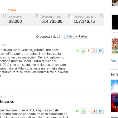
TOTAL
Spectatori
Încasări (RON)
Încasări (USD)
28.260
514.735,00
157.146,75
Ordonează după
Data
Rating
3:21
a Festivalul de la Venetia, Toronto, urmeaza
28
5
im si noi? doamne.. ar putea fi nominalizat la
berg si un cast impecabil: Keira Knightley ( o
Vezi 
tensen (nom la Oscar, 2008) si Michael
 2011)....n-am sa inteleg niciodata de ce dam
imberlake si Mila Kunis..este un re-make dupa
ncluzie: Pe zi ce trece, distribuim filme din avem
Fil
...
06:43
ilm serios
 un film care nu este 3 D, a ajuns sa coste
18
5
 tinand cont de perioada de criza financiara pe
r si in aceste conditii in sala de cinema au fost