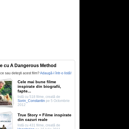
te cu A Dangerous Method
lace sau deteşti acest film?
Adaugă-l într-o listă!
Cele mai bune filme
inspirate din biografii,
fapte...
listă cu 518 filme, creată de
Sorin_Constantin
pe 5 Octombrie
2012
True Story = Filme inspirate
din cazuri reale
listă cu 431 filme, creată de