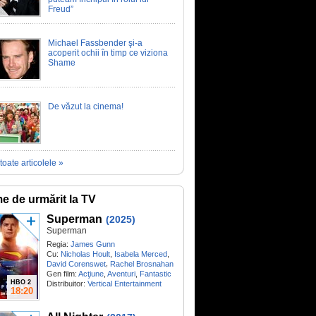
Freud”
Michael Fassbender şi-a
acoperit ochii în timp ce viziona
Shame
De văzut la cinema!
toate articolele »
me de urmărit la TV
Superman
(2025)
Superman
Regia:
James Gunn
Cu:
Nicholas Hoult
,
Isabela Merced
,
,
David Corenswet
Rachel Brosnahan
Gen film:
Acţiune
,
Aventuri
,
Fantastic
HBO 2
Distribuitor:
Vertical Entertainment
18:20