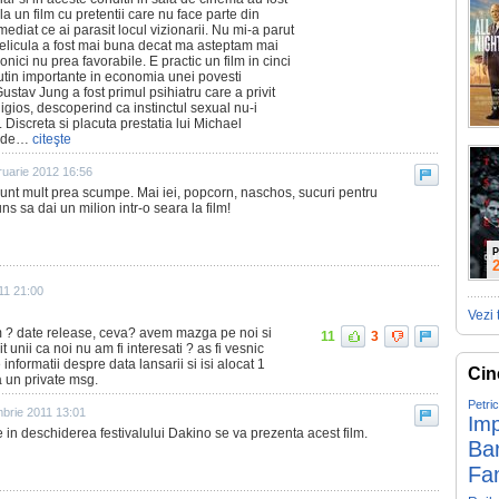
a un film cu pretentii care nu face parte din
imediat ce ai parasit locul vizionarii. Nu mi-a parut
 pelicula a fost mai buna decat ma asteptam mai
nici nu prea favorabile. E practic un film in cinci
utin importante in economia unei povesti
Gustav Jung a fost primul psihiatru care a privit
igios, descoperind ca instinctul sexual nu-i
 Discreta si placuta prestatia lui Michael
e de…
citeşte
ruarie 2012 16:56
m sunt mult prea scumpe. Mai iei, popcorn, naschos, sucuri pentru
s sa dai un milion intr-o seara la film!
P
11 21:00
Vezi 
m ? date release, ceva? avem mazga pe noi si
11
3
t unii ca noi nu am fi interesati ? as fi vesnic
nformatii despre data lansarii si isi alocat 1
Cin
 un private msg.
Petri
mbrie 2011 13:01
Imp
 in deschiderea festivalului Dakino se va prezenta acest film.
Ba
Fa