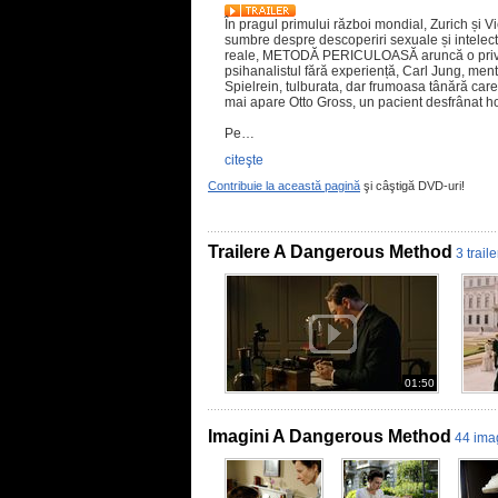
În pragul primului război mondial, Zurich și Vi
sumbre despre descoperiri sexuale și intelec
reale, METODĂ PERICULOASĂ aruncă o privire
psihanalistul fără experiență, Carl Jung, me
Spielrein, tulburata, dar frumoasa tânără care a
mai apare Otto Gross, un pacient desfrânat hot
Pe…
citeşte
Contribuie la această pagină
şi câştigă DVD-uri!
Trailere A Dangerous Method
3 trail
01:50
Imagini A Dangerous Method
44 ima