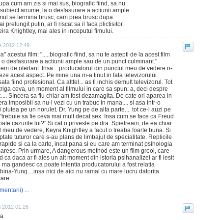
pa cum am zis si mai sus, biografic fiind, sa nu
un subiect anume, la o desfasurare a actiunii ample
lmul se termina brusc, cam prea brusc dupa
relungit putin, ar fi riscat sa il faca plictisitor.
ira Knightley, mai ales in inceputul fimului.
e 2012 12:49
acestui film: ".....biografic fiind, sa nu te astepti de la acest film
 o desfasurare a actiunii ample sau de un punct culminant."
rem de ofertant. Insa....producatorul din punctul meu de vedere n-
eze acest aspect. Pe mine una m-a tinut in fata televizorului
ta fiind profesional. Ca altfel... as fi inchis demult televizorul. Tot
riga ceva, un moment al filmului in care sa spun: a, deci despre
.... SIncera sa fiu chiar am fost dezamagita. De cate ori aparea in
 imposibil sa nu-l vezi cu un trabuc in mana.... si asa intr-o
plutea pe un norulet. Dr. Yung pe de alta parte.... tot ce-l auzi pe
: "trebuie sa fie ceva mai mult decat sex. Insa cum se face ca Freud
oate cazurile lui?" Si cat o priveste pe dra. Spielreain, de ea chiar
l meu de vedere, Keyra Knightley a facut o treaba foarte buna. Si
tate tuturor care s-au plans de limbajul de specialitate. Replicile
 rapide si ca la carte, incat pana si eu care am terminat psihologia
maresc. Prin urmare, A dangerous method este un film greoi, care
 ca daca ar fi ales un alt moment din istoria psihanalizei ar fi iesit
ma gandesc ca poate intentia producatorului a fost relatia
bina-Yung....insa nici de aici nu ramai cu mare lucru datorita
mare.
mentarii) ...
i 2012 01:26
ia