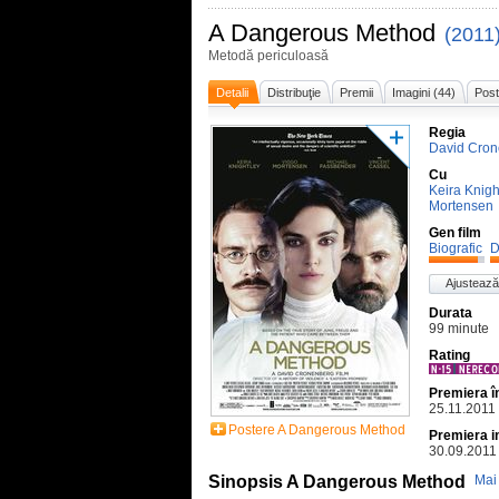
A Dangerous Method
(2011
Metodă periculoasă
Detalii
Distribuţie
Premii
Imagini (44)
Post
Regia
David Cro
Cu
Keira Knigh
Mortensen
Gen film
Biografic
D
Ajustează
Durata
99 minute
Rating
Premiera 
25.11.2011
Postere A Dangerous Method
Premiera i
30.09.2011
Sinopsis A Dangerous Method
Mai