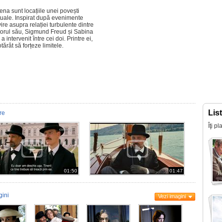
ena sunt locațiile unei povești
tuale. Inspirat după evenimente
 asupra relației turbulente dintre
ntorul său, Sigmund Freud și Sabina
 intervenit între cei doi. Printre ei,
ărât să forțeze limitele.
Lis
ere
Îţi p
01:50
01:47
gini
Vezi imagini