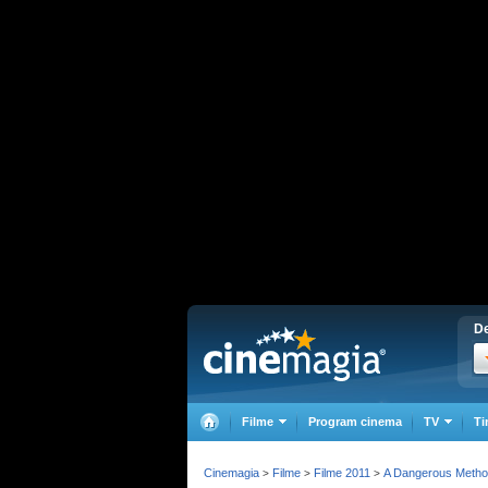
De
Filme
Program cinema
TV
Ti
Cinemagia
Filme
Filme 2011
A Dangerous Meth
>
>
>