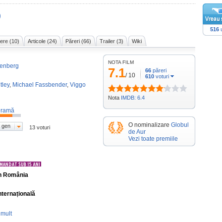
)
516
u
ere (10)
Articole (24)
Păreri (66)
Trailer (3)
Wiki
NOTA FILM
nenberg
7.1
66
păreri
/
10
610
voturi
tley
,
Michael Fassbender
,
Viggo
Nota
IMDB: 6.4
ramă
O nominalizare
Globul
 gen
13 voturi
de Aur
Vezi toate premiile
în România
nternațională
 mult