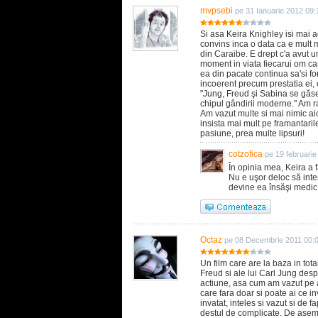
mvpsebi
pe 31 Ianuarie 2012 09:
Si asa Keira Knighley isi mai
convins inca o data ca e mult ma
din Caraibe. E drept c'a avut un
moment in viata fiecarui om can
ea din pacate continua sa'si for
incoerent precum prestatia ei, c
"Jung, Freud şi Sabina se găs
chipul gândirii moderne." Am ra
Am vazut multe si mai nimic aic
insista mai mult pe framantarile
pasiune, prea multe lipsuri!
cotzofica
pe 19 februari
În opinia mea, Keira a f
Nu e uşor deloc să inter
devine ea însăşi medic.
Octaz
pe 08 Decembrie 2011 00:
Un film care are la baza in tota
Freud si ale lui Carl Jung desp
actiune, asa cum am vazut pe al
care fara doar si poate ai ce 
invatat, inteles si vazut si de f
destul de complicate. De ase