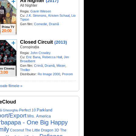
All Nighter
(2017)
All Nighter
Regia:
Gavin Wiesen
Cu:
J.K. Simmons
,
Kristen Schaal
,
Lio
Tipton
Gen film:
Comedie
,
Dramă
Prima TV
20:00
Closed Circuit
(2013)
Conspirația
Regia:
John Crowley
Cu:
Eric Bana
,
Rebecca Hall
,
Jim
Broadbent
Gen film:
Crimă
,
Dramă
,
Mister
,
ro Cinema
Thriller
23:00
Distribuitor:
Ro Image 2000
,
Prorom
toate filmele »
eCloud
Parkland
Perfect 10
că Gheorghiu
ort/Export
Mrs. America
rbapapa - One Big Happy
mily
Coconut The Little Dragon 3D
The