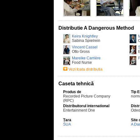
Distributie A Dangerous Method
Keira Knightley
Sabina Spielrein
C
Vincent Cassel
Otto Gross
Mareike Carrière
F
Food Nurse
Vezi toata distributia
Caseta tehnică
Produs de
Tip 
Recorded Picture Company
norm
(RPC)
Distribuitorul international
Distr
Entertainment One
Odeo
Țara
Site 
SUA
A Da