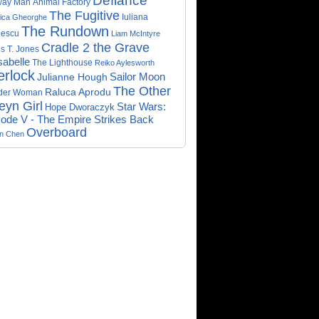
Defiance
way Man
Animal Factory
The Fugitive
Iuliana
ica Gheorghe
The Rundown
nescu
Liam McIntyre
Cradle 2 the Grave
s T. Jones
abelle
The Lighthouse
Reiko Aylesworth
erlock
Sailor Moon
Julianne Hough
The Other
Raluca Aprodu
der Woman
eyn Girl
Star Wars:
Hope Dworaczyk
ode V - The Empire Strikes Back
Overboard
on Chen