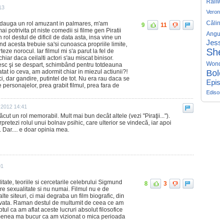
Rail
13
Veron
Căli
 adauga un rol amuzant in palmares, m'am
9
11
i potrivita pt niste comedii si filme gen Piratii
Angu
 rol destul de dificil de data asta, insa vine un
Jess
d acesta trebuie sa'si cunoasca propriile limite,
Sh
teze norocul. Iar filmul mi s'a parut la fel de
hiar daca ceilalti actori s'au miscat binisor.
Won
esc şi se despart, schimbând pentru totdeauna
tat io ceva, am adormit chiar in miezul actiunii?!
Bol
i, dar gandire, putintel de tot. Nu era rau daca se
Epis
 personajelor, prea grabit filmul, prea fara de
Edis
e 2012 14:41
ăcut un rol memorabil. Mult mai bun decât altele (vezi "Piraţii...").
pretezi rolul unui bolnav psihic, care ulterior se vindecă, iar apoi
 Dar.... e doar opinia mea.
01
litate, teoriile si cercetarile celebrului Sigmund
8
3
re sexualitate si nu numai. Filmul nu e de
te siteuri, ci mai degraba un film biografic, din
invata. Raman destul de multumit de ceea ce am
aptul ca am aflat aceste lucruri absolut filosofice
menea ma bucur ca am vizionat o mica perioada