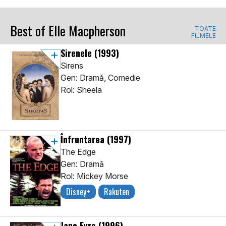
Best of Elle Macpherson
TOATE
FILMELE
Sirenele
(1993)
Sirens
Gen: Dramă, Comedie
Rol: Sheela
Înfruntarea
(1997)
The Edge
Gen: Dramă
Rol: Mickey Morse
Disney+
Rakuten
Jane Eyre
(1996)