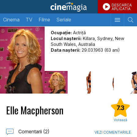
DESCARCA
APLICATIA
Cinema
TV
Filme
Seriale
Ocupație:
Actriţă
Locul naşterii:
Killara, Sydney, New
South Wales, Australia
Data naşterii:
29.03.1963 (63 ani)
Elle Macpherson
7.3
Votează
Comentarii (2)
VEZI COMENTARIILE