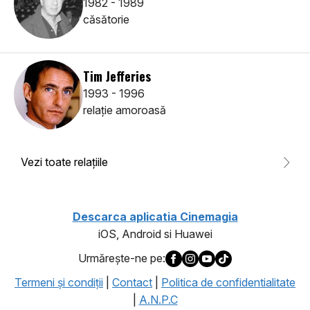
1982 - 1989
căsătorie
Tim Jefferies
1993 - 1996
relaţie amoroasă
Vezi toate relaţiile
Descarca aplicatia Cinemagia
iOS, Android si Huawei
Urmăreşte-ne pe:
Termeni şi condiţii
|
Contact
|
Politica de confidentialitate
|
A.N.P.C