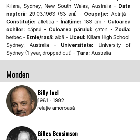
Killara, Sydney, New South Wales, Australia -
Data
naşterii:
29.03.1963 (63 ani) -
Ocupaţie:
Actriţă -
Constituţie:
atletică -
Înălţime:
183 cm -
Culoarea
ochilor:
căprui -
Culoarea părului:
şaten -
Zodia:
berbec -
Etnie/rasă:
albă -
Liceul:
Killara High School,
Sydney, Australia -
Universitate:
University of
Sydney (1 year, dropped out) -
Țara:
Australia
Monden
Billy Joel
1981 - 1982
relaţie amoroasă
Gilles Bensimson