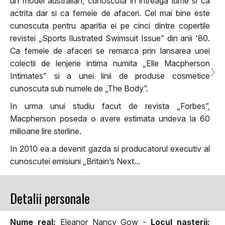
un model australian, cunoscuta in intreaga lume si ca
actrita dar si ca femeie de afaceri. Cel mai bine este
cunoscuta pentru aparitia ei pe cinci dintre copertile
revistei „Sports Ilustrated Swimsuit Issue” din anii '80.
Ca femeie de afaceri se remarca prin lansarea unei
colectii de lenjerie intima numita „Elle Macpherson
Intimates” si a unei linii de produse cosmetice
cunoscuta sub numele de „The Body”.
In urma unui studiu facut de revista „Forbes”,
Macpherson poseda o avere estimata undeva la 60
milioane lire sterline.
In 2010 ea a devenit gazda si producatorul executiv al
cunoscutei emisiuni „Britain’s Next...
Detalii personale
Nume real:
Eleanor Nancy Gow -
Locul naşterii: