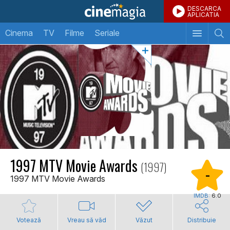
DESCARCA
APLICATIA
Cinema
TV
Filme
Seriale
1997 MTV Movie Awards
(1997)
-
1997 MTV Movie Awards
IMDB:
6.0
Votează
Vreau să văd
Văzut
Distribuie