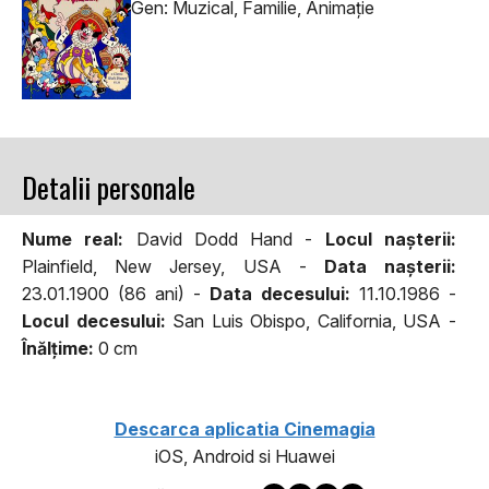
Gen: Muzical, Familie, Animaţie
Detalii personale
Nume real:
David Dodd Hand -
Locul naşterii:
Plainfield, New Jersey, USA -
Data naşterii:
23.01.1900 (86 ani) -
Data decesului:
11.10.1986 -
Locul decesului:
San Luis Obispo, California, USA -
Înălţime:
0 cm
Descarca aplicatia Cinemagia
iOS, Android si Huawei