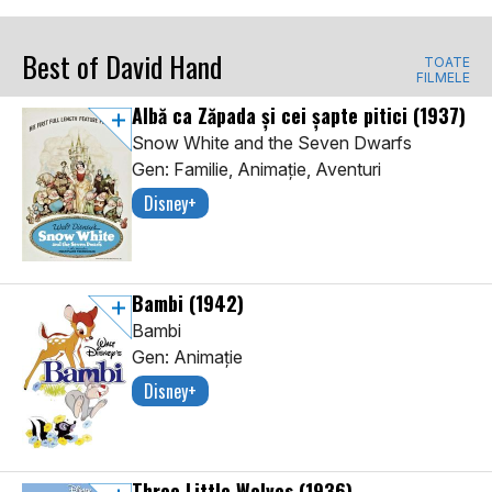
Best of David Hand
TOATE
FILMELE
Albă ca Zăpada și cei șapte pitici
(1937)
Snow White and the Seven Dwarfs
Gen: Familie, Animaţie, Aventuri
Disney+
Bambi
(1942)
Bambi
Gen: Animaţie
Disney+
Three Little Wolves
(1936)