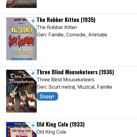
The Robber Kitten
(1935)
The Robber Kitten
Gen: Familie, Comedie, Animaţie
Three Blind Mouseketeers
(1936)
Three Blind Mouseketeers
Gen: Scurt metraj, Muzical, Familie
Disney+
Old King Cole
(1933)
Old King Cole