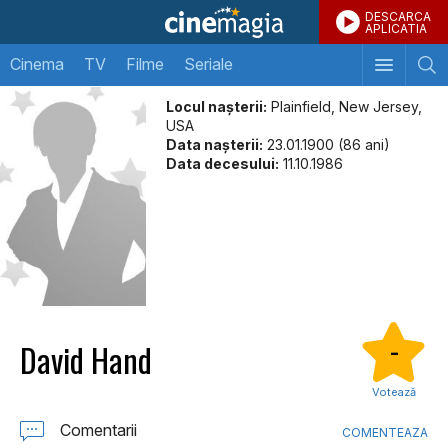
DESCARCA
APLICATIA
Cinema
TV
Filme
Seriale
Locul naşterii:
Plainfield, New Jersey,
USA
Data naşterii:
23.01.1900 (86 ani)
Data decesului:
11.10.1986
David Hand
-
Votează
Comentarii
COMENTEAZA