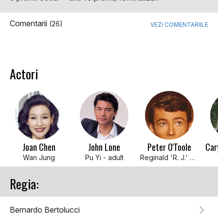
Comentarii
(26)
VEZI COMENTARIILE
Actori
Joan Chen
John Lone
Peter O'Toole
Wan Jung
Pu Yi - adult
Reginald 'R. J.' Johnston
Regia:
Bernardo Bertolucci