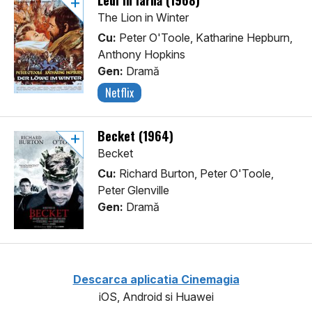
Leul în iarnă (1968)
The Lion in Winter
Cu:
Peter O'Toole, Katharine Hepburn,
Anthony Hopkins
Gen:
Dramă
Netflix
Becket (1964)
Becket
Cu:
Richard Burton, Peter O'Toole,
Peter Glenville
Gen:
Dramă
Descarca aplicatia Cinemagia
iOS, Android si Huawei