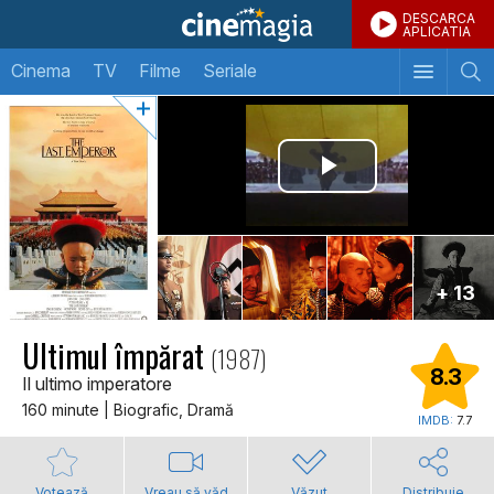
DESCARCA
APLICATIA
Cinema
TV
Filme
Seriale
+ 13
Ultimul împărat
(1987)
8.3
Il ultimo imperatore
160 minute | Biografic, Dramă
IMDB:
7.7
Votează
Vreau să văd
Văzut
Distribuie