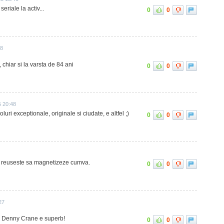
seriale la activ...
0
0
08
, chiar si la varsta de 84 ani
0
0
5 20:48
oluri exceptionale, originale si ciudate, e altfel ;)
0
0
si reuseste sa magnetizeze cumva.
0
0
27
n! Denny Crane e superb!
0
0