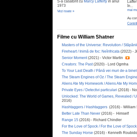
S-a căsătorit cu
Marcy Lafferty
în anul
Laffe
1973
în...
mai mu
Vezi toate »
Au con
Contri
Filme cu William Shatner
Masters of the Universe: Revolution / Stăpânii
Fireheart / Inimă de foc: Neînfricata
(2022) - 
Senior Moment
(2021) - Victor Martin
Creators: The Past
(2020) - Lord Ogmha
To Your Last Death / Până vei muri de-a bine
The Steam Engines of Oz / The Steam Engin
Aliens Ate My Homework / Aliens Ate My Ho
Private Eyes / Detectivi particulari
(2018) - No
Unlocked: The World of Games, Revealed / 
2016)
Hashtaggers / Hashtaggers
(2016) - William
Better Late Than Never
(2016) - Himself
Range 15
(2016) - Richard Chindler
For the Love of Spock / For the Love of Spoc
The Sunday Horse
(2016) - Kenneth Roubid