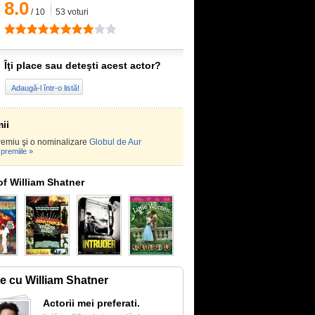
8.0
/
10
53
voturi
Îţi place sau deteşti acest actor?
Adaugă-l într-o listă!
ii
emiu şi o nominalizare
Globul de Aur
premiile »
of William Shatner
te cu William Shatner
Actorii mei preferati.