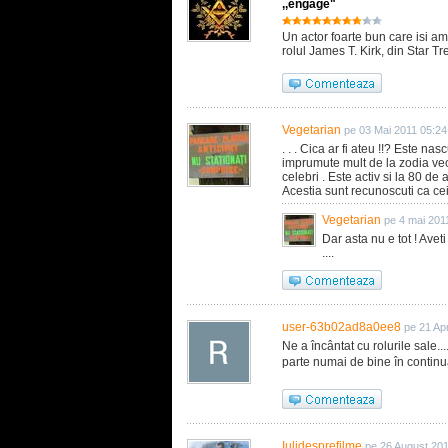
,,engage"
Un actor foarte bun care isi amp
rolul James T. Kirk, din Star Tr
Vegetarian
pe 03 Mai 2011 05:24
. . . Cica ar fi ateu !!? Este na
imprumute mult de la zodia veci
celebri . Este activ si la 80 de 
Acestia sunt recunoscuti ca cei 
Vegetarian
pe 4 mai 201
Dar asta nu e tot ! Ave
....
user-63b02ad8a0ee8
pe 21 Apr
Ne a încântat cu rolurile sale..
parte numai de bine în continu
Iulidesprefilme
pe 26 August 20