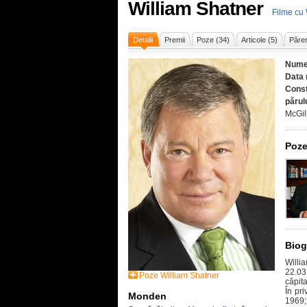
William Shatner
Filme cu 
Detalii
Premii
Poze (34)
Articole (5)
Părer
Nume
Data 
Const
părul
McGill
Poze
Biog
Willi
22.03
Poze William Shatner
căpita
În pri
Monden
1969;