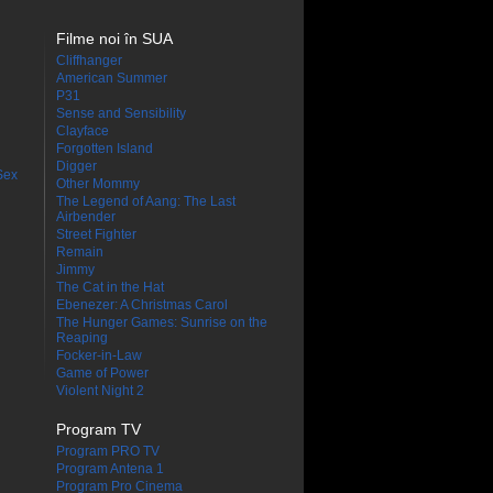
Filme noi în SUA
Cliffhanger
American Summer
P31
Sense and Sensibility
Clayface
Forgotten Island
Digger
Sex
Other Mommy
The Legend of Aang: The Last
Airbender
Street Fighter
Remain
Jimmy
The Cat in the Hat
Ebenezer: A Christmas Carol
The Hunger Games: Sunrise on the
Reaping
Focker-in-Law
Game of Power
Violent Night 2
Program TV
Program PRO TV
Program Antena 1
Program Pro Cinema