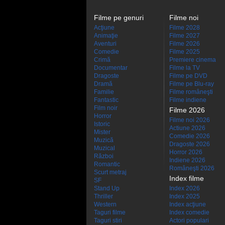
Filme pe genuri
Filme noi
Acţiune
Filme 2028
Animaţie
Filme 2027
Aventuri
Filme 2026
Comedie
Filme 2025
Crimă
Premiere cinema
Documentar
Filme la TV
Dragoste
Filme pe DVD
Dramă
Filme pe Blu-ray
Familie
Filme româneşti
Fantastic
Filme indiene
Film noir
Filme 2026
Horror
Filme noi 2026
Istoric
Actiune 2026
Mister
Comedie 2026
Muzică
Dragoste 2026
Muzical
Horror 2026
Război
Indiene 2026
Romantic
Româneşti 2026
Scurt metraj
Index filme
SF
Stand Up
Index 2026
Thriller
Index 2025
Western
Index acţiune
Taguri filme
Index comedie
Taguri stiri
Actori populari