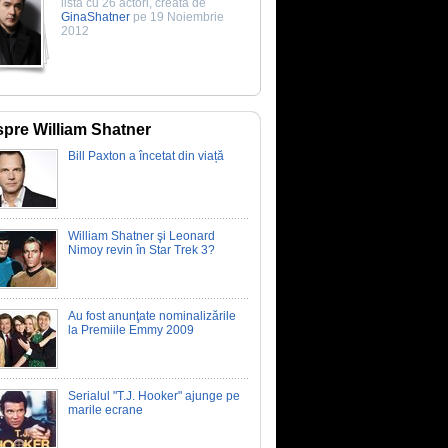
listă cu 26 actori, creată de
GinaShatner
pe 19 Noiembrie
2012
pre William Shatner
Bill Paxton a încetat din viață
William Shatner şi Leonard
Nimoy revin în Star Trek 3?
Au fost anunţate nominalizările
la Premiile Emmy 2009
Serialul "T.J. Hooker" ajunge pe
marile ecrane