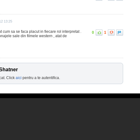
12 13:25
iut cum sa se faca placut in fiecare rol interpretat .
0
1
najele sale din filmele western , atat de
 Shatner
cat. Click
aici
pentru a te autentifica.