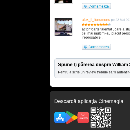
alex_il_fenomeno
pe 22 Mai 20
actor foarte talentat , care a st
cel mai mult mi-au placut perso
ireprosabile .
Spune-ţi părerea despre William
Pentru a scrie un review trebuie sa fii autentifi
Descarcă aplicaţia Cinemagia