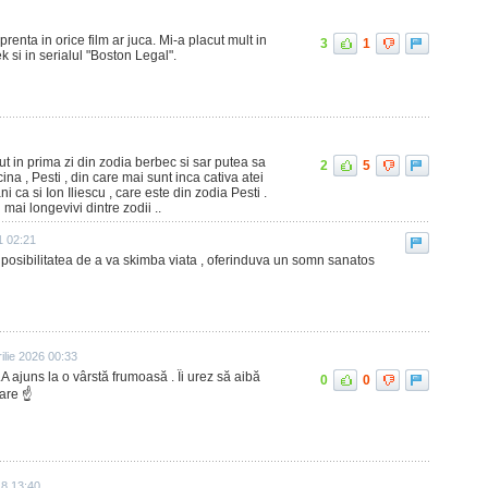
renta in orice film ar juca. Mi-a placut mult in
3
1
ek si in serialul "Boston Legal".
scut in prima zi din zodia berbec si sar putea sa
2
5
na , Pesti , din care mai sunt inca cativa atei
ani ca si Ion Iliescu , care este din zodia Pesti .
mai longevivi dintre zodii ..
1 02:21
ti posibilitatea de a va skimba viata , oferinduva un somn sanatos
ilie 2026 00:33
..A ajuns la o vârstă frumoasă . Îi urez să aibă
0
0
are ☝️
18 13:40