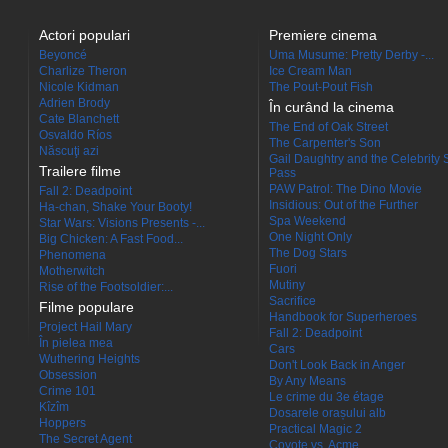
Actori populari
Premiere cinema
Beyoncé
Uma Musume: Pretty Derby -...
Charlize Theron
Ice Cream Man
Nicole Kidman
The Pout-Pout Fish
Adrien Brody
În curând la cinema
Cate Blanchett
The End of Oak Street
Osvaldo Ríos
The Carpenter's Son
Născuţi azi
Gail Daughtry and the Celebrity 
Trailere filme
Pass
PAW Patrol: The Dino Movie
Fall 2: Deadpoint
Insidious: Out of the Further
Ha-chan, Shake Your Booty!
Spa Weekend
Star Wars: Visions Presents -...
One Night Only
Big Chicken: A Fast Food...
The Dog Stars
Phenomena
Fuori
Motherwitch
Mutiny
Rise of the Footsoldier:...
Sacrifice
Filme populare
Handbook for Superheroes
Project Hail Mary
Fall 2: Deadpoint
În pielea mea
Cars
Wuthering Heights
Don't Look Back in Anger
Obsession
By Any Means
Crime 101
Le crime du 3e étage
Kîzîm
Dosarele orașului alb
Hoppers
Practical Magic 2
The Secret Agent
Coyote vs. Acme