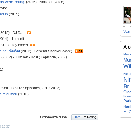
nts Were Young
(2016) - Narrator (voice)
rator
răciun
(2015)
Vezi 
(2015) - DJ Dan
2014) - Himself
3) - Jeffrey (voce)
A c
de pe Pământ
(2013) - General Shanker (voce)
Milo 
e
(2012) - Himself - Host (1 episode, 2017)
Mu
Wil
1)
Kiefe
Ni
Bru
mself - Host (27 episodes, 2010-2012)
Gra
ga tatal meu
(2010)
Kenn
Park
Norr
McG
Ordonează după
Data
Rating
0 19:37