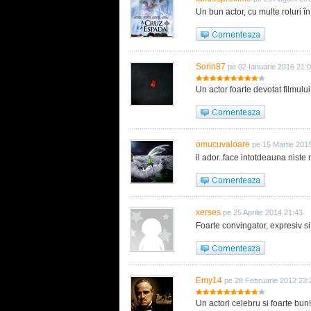
Un bun actor, cu multe roluri în 
Sorin87
pe 02 Ianuarie 2016 21:
Un actor foarte devotat filmului
omucuvaloare
pe 15 Martie 201
il ador..face intotdeauna niste r
xerses
pe 25 Aprilie 2014 21:43
Foarte convingator, expresiv 
Emy14
pe 28 Februarie 2012 23:
Un actori celebru si foarte bu