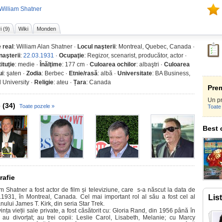
William Shatner
i (9)
Wiki
Monden
 real
: William Alan Shatner ·
Locul naşterii
: Montreal, Quebec, Canada ·
naşterii
:
22.03.1931
·
Ocupaţie
: Regizor, scenarist, producător, actor ·
ituţie
: medie ·
Înălţime
: 177 cm ·
Culoarea ochilor
: albaştri ·
Culoarea
ui
: şaten ·
Zodia
: Berbec ·
Etnie/rasă
: albă ·
Universitate
: BA Business,
 University ·
Religie
: ateu ·
Țara
: Canada
Prem
Un pr
 (34)
Toate pozele »
Toate 
Best 
rafie
am Shatner a fost actor de film și televiziune, care s-a născut la data de
.1931, în Montreal, Canada. Cel mai important rol al său a fost cel al
Lis
nului James T. Kirk, din seria Star Trek.
vința vieții sale private, a fost căsătorit cu: Gloria Rand, din 1956 până în
 au divorțat; au trei copii: Leslie Carol, Lisabeth, Melanie; cu Marcy