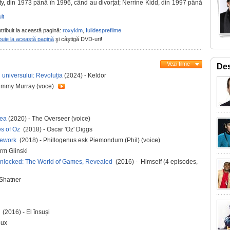
rty, din 1973 până în 1996, când au divorțat; Nerrine Kidd, din 1997 până
lt
tribuit la această pagină:
roxykim
,
Iulidesprefilme
buie la această pagină
şi câştigă DVD-uri!
Vezi filme
Des
 universului: Revoluția
(2024) - Keldor
Jimmy Murray (voce)
lea
(2020) - The Overseer (voice)
es of Oz
(2018) - Oscar 'Oz' Diggs
mework
(2018) - Phillogenus esk Piemondum (Phil) (voice)
rm Glinski
Unlocked: The World of Games, Revealed
(2016) - Himself (4 episodes,
 Shatner
k
(2016) - El însuși
oux