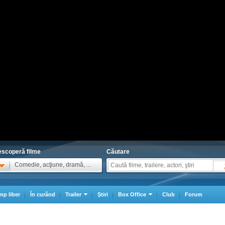
scoperă filme
Căutare
Comedie, acţiune, dramă, ...
mp liber
În curând
Trailer
Ştiri
Box Office
Club
Forum