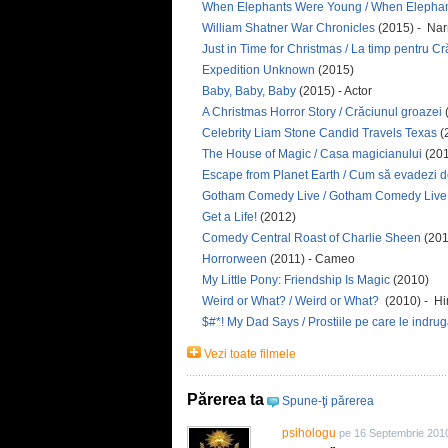
When Elephants Were Young / When Elepha
William Shatner War Chronicles
(2015) - Nar
Just in Time for Christmas / La timp pentru C
Expedition Unknown
(2015)
Baby, Baby, Baby
(2015) - Actor
A Christmas Horror Story / Crăciunul groazei
Celebrity Liam Stone Candid Travels Texas
(
The House of Magic / Casa magicianului
(201
Escape from Planet Earth / Cum să evadezi 
Gotham Comedy Live / Gotham Comedy Liv
Get a Life!
(2012)
Comedy Central Roast of Charlie Sheen
(201
Horrorween
(2011) - Cameo
My Little Pony: Friendship Is Magic
(2010)
Weird or What? / Weird or What?
(2010) - Hi
$#*! My Dad Says / Prostiile pe care le indru
Vezi toate filmele
Părerea ta
Spune-ţi părerea
psihologu
pe 16 Septembrie 201