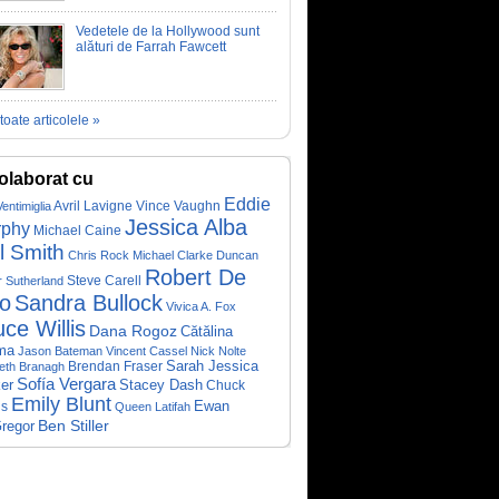
Vedetele de la Hollywood sunt
alături de Farrah Fawcett
toate articolele »
olaborat cu
Eddie
Avril Lavigne
Ventimiglia
Vince Vaughn
Jessica Alba
rphy
Michael Caine
l Smith
Chris Rock
Michael Clarke Duncan
Robert De
Steve Carell
r Sutherland
ro
Sandra Bullock
Vivica A. Fox
ce Willis
Dana Rogoz
Cătălina
ma
Jason Bateman
Vincent Cassel
Nick Nolte
Brendan Fraser
Sarah Jessica
eth Branagh
Sofía Vergara
Stacey Dash
er
Chuck
Emily Blunt
is
Ewan
Queen Latifah
Ben Stiller
regor