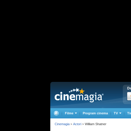
De
Filme
Program cinema
TV
Ti
Cinemagia
Actori
William Shatner
>
>