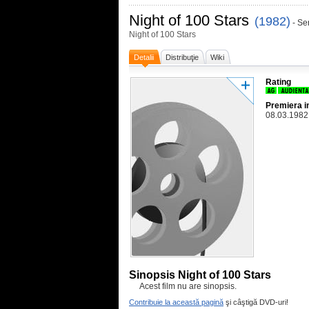
Night of 100 Stars
(1982)
- Se
Night of 100 Stars
Detalii
Distribuţie
Wiki
Rating
Premiera i
08.03.1982
Sinopsis Night of 100 Stars
Acest film nu are sinopsis.
Contribuie la această pagină
şi câştigă DVD-uri!