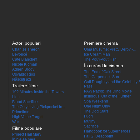
Actori populari
Premiere cinema
Charlize Theron
Uma Musume: Pretty Derby -...
Beyoncé
Ice Cream Man
Cate Blanchett
The Pout-Pout Fish
Nicole Kidman
În curând la cinema
Adrien Brody
The End of Oak Street
Osvaldo Ríos
The Carpenter's Son
Născuţi azi
Gail Daughtry and the Celebrity 
Trailere filme
Pass
PAW Patrol: The Dino Movie
102 Minutes Inside the Towers
Insidious: Out of the Further
Lion
Spa Weekend
Blood Sacrifice
One Night Only
The Only Living Pickpocket in...
The Dog Stars
Primetime
Fuori
High Value Target
Mutiny
War
Sacrifice
Filme populare
Handbook for Superheroes
Project Hail Mary
Fall 2: Deadpoint
În pielea mea