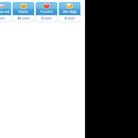
eri
61
useri
2
useri
0
useri