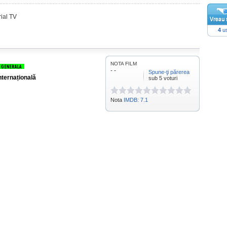
rial TV
4
us
NOTA FILM
- -
Spune-ţi părerea
nternațională
sub 5 voturi
Nota
IMDB: 7.1