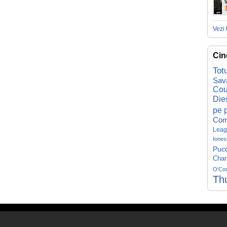
V
Vezi 
Cin
Tot
Sav
Cou
Die
pe p
Com
Leag
Iones
Pucc
Char
O'Co
Th