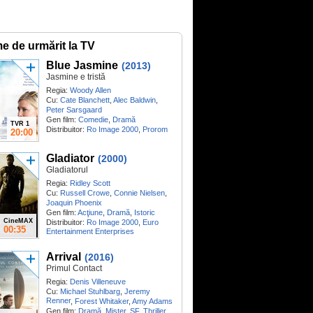
me de urmărit la TV
Blue Jasmine
(2013)
Jasmine e tristă
Regia:
Woody Allen
Cu:
Cate Blanchett
,
Alec Baldwin
,
Peter Sarsgaard
Gen film:
Comedie
,
Dramă
TVR 1
Distribuitor:
Ro Image 2000
,
Prorom
20:00
Gladiator
(2000)
Gladiatorul
Regia:
Ridley Scott
Cu:
Russell Crowe
,
Connie Nielsen
,
Joaquin Phoenix
Gen film:
Acţiune
,
Dramă
,
Istoric
CineMAX
Distribuitor:
Ro Image 2000
,
Euro
00:35
Entertainment Enterprises
Arrival
(2016)
Primul Contact
Regia:
Denis Villeneuve
Cu:
Michael Stuhlbarg
,
Jeremy
Renner
,
Forest Whitaker
,
Amy Adams
Gen film:
Dramă
,
Mister
,
SF
,
Thriller