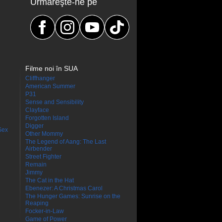
Urmăreşte-ne pe
Filme noi în SUA
Cliffhanger
American Summer
P31
Sense and Sensibility
Clayface
Forgotten Island
Digger
Sex
Other Mommy
The Legend of Aang: The Last
Airbender
Street Fighter
Remain
Jimmy
The Cat in the Hat
Ebenezer: A Christmas Carol
The Hunger Games: Sunrise on the
Reaping
Focker-in-Law
Game of Power