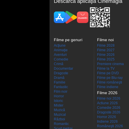
Descarcă aplicaţia Cinemagia
Filme pe genuri
Filme noi
Acţiune
Filme 2028
Animaţie
Filme 2027
Aventuri
Filme 2026
Comedie
Filme 2025
Crimă
Premiere cinema
Documentar
Filme la TV
Dragoste
Filme pe DVD
Dramă
Filme pe Blu-ray
Familie
Filme româneşti
Fantastic
Filme indiene
Film noir
Filme 2026
Horror
Filme noi 2026
Istoric
Actiune 2026
Mister
Comedie 2026
Muzică
Dragoste 2026
Muzical
Horror 2026
Război
Indiene 2026
Romantic
Româneşti 2026
Scurt metraj