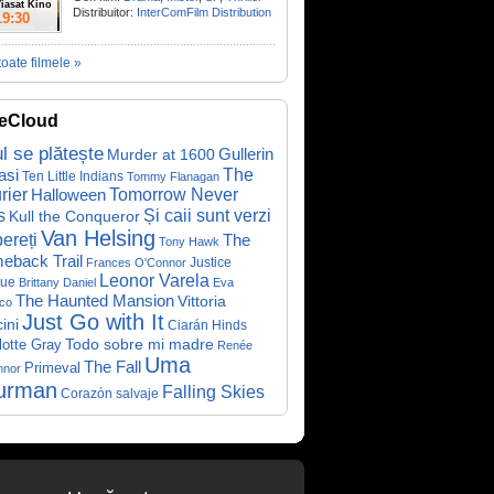
iasat Kino
Distribuitor:
InterComFilm Distribution
19:30
toate filmele »
eCloud
ul se plătește
Gullerin
Murder at 1600
asi
The
Ten Little Indians
Tommy Flanagan
rier
Halloween
Tomorrow Never
Și caii sunt verzi
s
Kull the Conqueror
Van Helsing
ereți
The
Tony Hawk
eback Trail
Justice
Frances O'Connor
Leonor Varela
ue
Brittany Daniel
Eva
The Haunted Mansion
Vittoria
co
Just Go with It
ini
Ciarán Hinds
Todo sobre mi madre
lotte Gray
Renée
Uma
The Fall
Primeval
nnor
urman
Falling Skies
Corazón salvaje