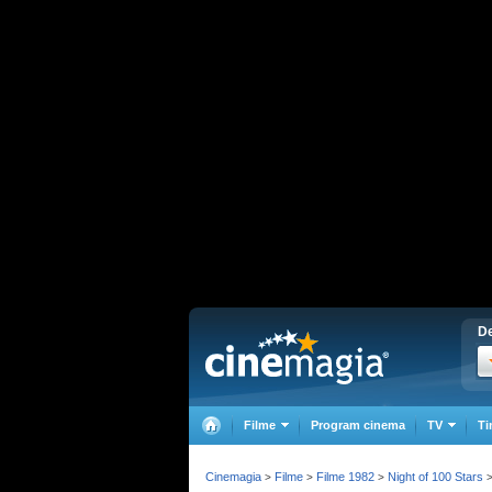
De
Filme
Program cinema
TV
Ti
Cinemagia
Filme
Filme 1982
Night of 100 Stars
>
>
>