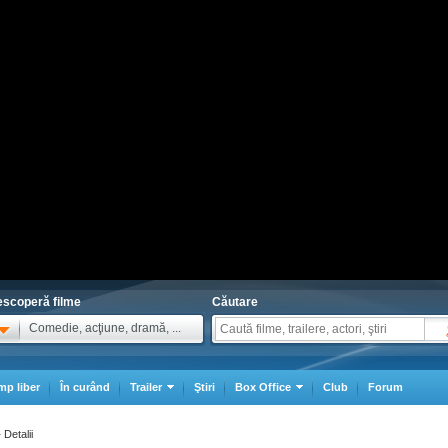
scoperă filme
Căutare
Comedie, acţiune, dramă, ...
mp liber
În curând
Trailer
Ştiri
Box Office
Club
Forum
Detalii
>