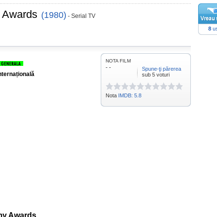
 Awards
(1980)
- Serial TV
8
us
NOTA FILM
- -
Spune-ţi părerea
nternațională
sub 5 voturi
Nota
IMDB: 5.8
my Awards