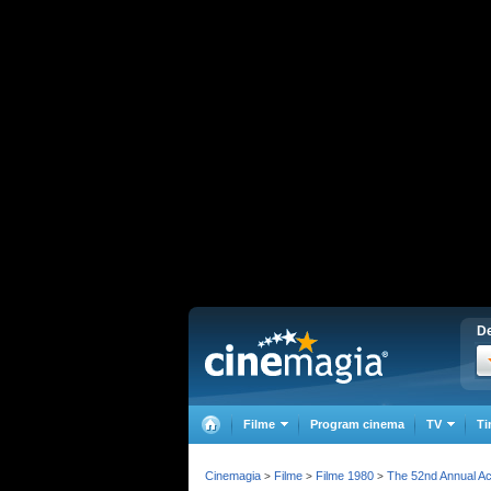
De
Filme
Program cinema
TV
Ti
Cinemagia
Filme
Filme 1980
The 52nd Annual 
>
>
>