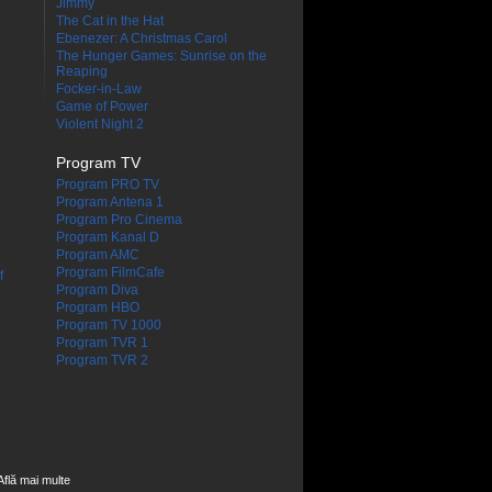
Jimmy
The Cat in the Hat
Ebenezer: A Christmas Carol
The Hunger Games: Sunrise on the
Reaping
Focker-in-Law
Game of Power
Violent Night 2
Program TV
Program PRO TV
Program Antena 1
Program Pro Cinema
Program Kanal D
Program AMC
Program FilmCafe
f
Program Diva
Program HBO
Program TV 1000
Program TVR 1
Program TVR 2
Află mai multe