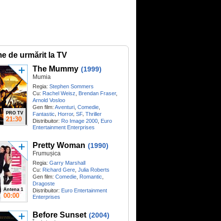
me de urmărit la TV
The Mummy
(1999)
Mumia
Regia:
Stephen Sommers
Cu:
Rachel Weisz
,
Brendan Fraser
,
Arnold Vosloo
Gen film:
Aventuri
,
Comedie
,
PRO TV
,
,
,
Fantastic
Horror
SF
Thriller
21:30
Distribuitor:
Ro Image 2000
,
Euro
Entertainment Enterprises
Pretty Woman
(1990)
Frumușica
Regia:
Garry Marshall
Cu:
Richard Gere
,
Julia Roberts
Gen film:
Comedie
,
Romantic
,
Dragoste
Antena 1
Distribuitor:
Euro Entertainment
00:00
Enterprises
Before Sunset
(2004)