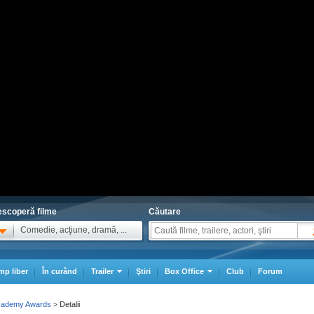
scoperă filme
Căutare
Comedie, acţiune, dramă, ...
mp liber
În curând
Trailer
Ştiri
Box Office
Club
Forum
Academy Awards
Detalii
>