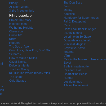
The Dog Stars
Buddy
Fuori
All Night Wrong
Mutiny
3 zile în septembrie
Sacrifice
Filme populare
Handbook for Superheroes
Project Hail Mary
Fall 2: Deadpoint
În pielea mea
Cars
Wuthering Heights
Don't Look Back in Anger
Obsession
By Any Means
Crime 101
Le crime du 3e étage
Kîzîm
Dosarele orașului alb
Hoppers
Practical Magic 2
The Secret Agent
Coyote vs. Acme
Good Luck, Have Fun, Don't Die
Iertarea
Scream 7
Värn
How to Make a Killing
Cats in the Museum: Treasures o
Cazul Samca
Egypt
eni
Dolce far niente
3 zile în septembrie
The Last Viking
Resident Evil
Kill Bill: The Whole Bloody Affair
Heart of the Beast
The Bride!
Runner
Cold Storage
Los domingos
Atlasul Universului
aza
all
ke
losește cookie-uri. Navigând în continuare, vă exprimați acordul asupra folosirii cookie-urilor.