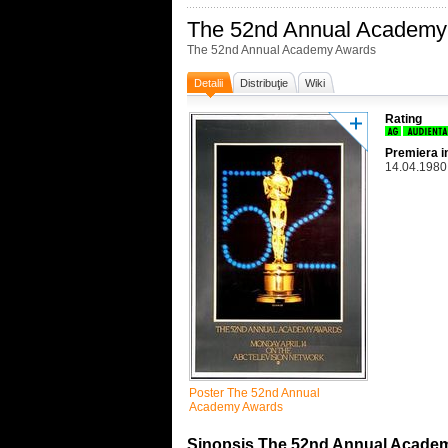
The 52nd Annual Academy
The 52nd Annual Academy Awards
Detalii
Distribuţie
Wiki
Rating
Premiera i
14.04.1980
Poster The 52nd Annual
Academy Awards
Sinopsis The 52nd Annual Acade