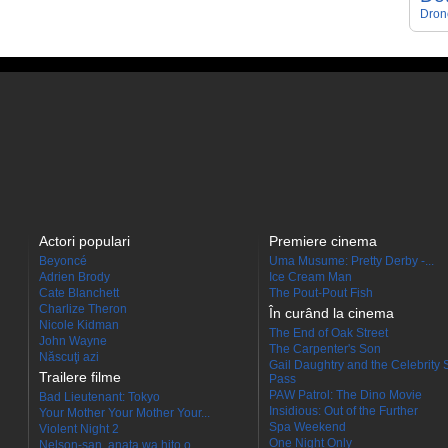
Dron
Actori populari
Premiere cinema
Beyoncé
Uma Musume: Pretty Derby -...
Adrien Brody
Ice Cream Man
Cate Blanchett
The Pout-Pout Fish
Charlize Theron
În curând la cinema
Nicole Kidman
The End of Oak Street
John Wayne
The Carpenter's Son
Născuţi azi
Gail Daughtry and the Celebrity 
Trailere filme
Pass
PAW Patrol: The Dino Movie
Bad Lieutenant: Tokyo
Insidious: Out of the Further
Your Mother Your Mother Your...
Spa Weekend
Violent Night 2
One Night Only
Nelson-san, anata wa hito o...