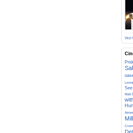
Vezi 
Cin
Prid
Sa
oas
Leoni
See
Matt 
wit
Hun
Aime
Mil
Crom
Det