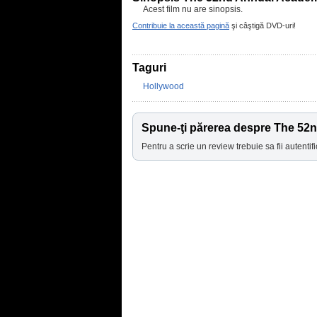
Acest film nu are sinopsis.
Contribuie la această pagină
şi câştigă DVD-uri!
Taguri
Hollywood
Spune-ţi părerea despre The 5
Pentru a scrie un review trebuie sa fii autentifi