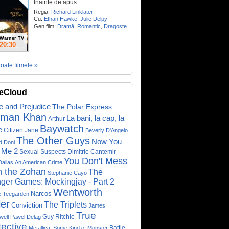
Înainte de apus
Regia:
Richard Linklater
Cu:
Ethan Hawke
,
Julie Delpy
Gen film:
Dramă
,
Romantic
,
Dragoste
Warner TV
20:30
toate filmele »
eCloud
e and Prejudice
The Polar Express
lman Khan
La bani, la cap, la
Arthur
Baywatch
e
Citizen Jane
Beverly D'Angelo
The Other Guys
Now You
d Doni
 Me 2
Sexual Suspects
Dimitrie Cantemir
You Don't Mess
Dallas
An American Crime
h the Zohan
The
Stephanie Cayo
ger Games: Mockingjay - Part 2
Wentworth
Narcos
e Teegarden
ler
The Triplets
Conviction
James
True
Guy Ritchie
well
Pawel Delag
ective
Metallica: Some Kind of Monster
Battle