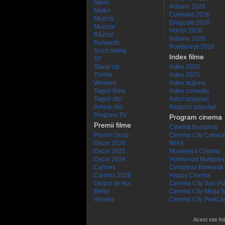
Istoric
Actiune 2026
Mister
Comedie 2026
Muzică
Dragoste 2026
Muzical
Horror 2026
Război
Indiene 2026
Romantic
Româneşti 2026
Scurt metraj
Index filme
SF
Stand Up
Index 2026
Thriller
Index 2025
Western
Index acţiune
Taguri filme
Index comedie
Taguri stiri
Actori populari
Arhiva stiri
Regizori populari
Program TV
Program cinema
Premii filme
Cinema Bucuresti
Premii Oscar
Cinema City Cotroc
Oscar 2026
IMAX
Oscar 2025
Movieplex Cinema
Oscar 2024
Hollywood Multiplex
Cannes
Cineplexx Baneasa
Cannes 2026
Happy Cinema
Globul de Aur
Cinema City Sun Pl
Berlin
Cinema City Mega M
Venetia
Cinema City ParkLa
Acest site fo