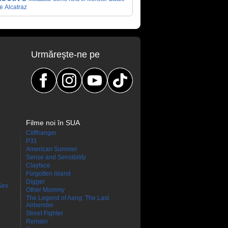
e
Alcatraz
Urmăreşte-ne pe
Filme noi în SUA
Cliffhanger
P31
American Summer
Sense and Sensibility
Clayface
Forgotten Island
Digger
Sex
Other Mommy
The Legend of Aang: The Last
Airbender
Street Fighter
Remain