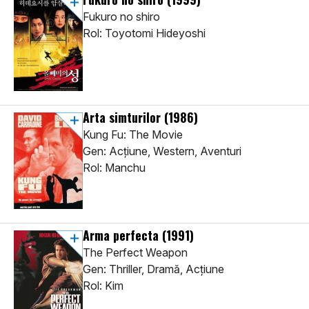
Fukuro no shiro
Rol: Toyotomi Hideyoshi
Arta simturilor
(1986)
Kung Fu: The Movie
Gen: Acţiune, Western, Aventuri
Rol: Manchu
Arma perfecta
(1991)
The Perfect Weapon
Gen: Thriller, Dramă, Acţiune
Rol: Kim