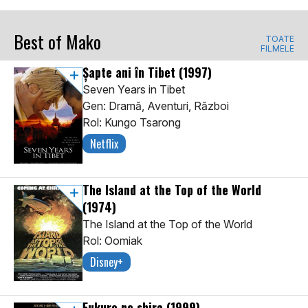
Best of Mako
TOATE
FILMELE
Șapte ani în Tibet
(1997)
Seven Years in Tibet
Gen: Dramă, Aventuri, Război
Rol: Kungo Tsarong
Netflix
The Island at the Top of the World
(1974)
The Island at the Top of the World
Rol: Oomiak
Disney+
Fukuro no shiro
(1999)