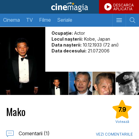
DESCARCA
APLICATIA
Cinema
TV
Filme
Seriale
Ocupație:
Actor
Locul naşterii:
Kobe, Japan
Data naşterii:
10.12.1933 (72 ani)
Data decesului:
21.07.2006
Mako
7.9
Votează
Comentarii (1)
VEZI COMENTARIILE