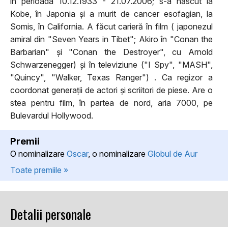
în perioada 10.12.1933 - 21.07.2006; s-a născut la
Kobe, în Japonia și a murit de cancer esofagian, la
Somis, în California. A făcut carieră în film ( japonezul
amiral din "Seven Years in Tibet"; Akiro în "Conan the
Barbarian" și "Conan the Destroyer", cu Arnold
Schwarzenegger) și în televiziune ("I Spy", "MASH",
"Quincy", "Walker, Texas Ranger") . Ca regizor a
coordonat generații de actori și scriitori de piese. Are o
stea pentru film, în partea de nord, aria 7000, pe
Bulevardul Hollywood.
Premii
O nominalizare
Oscar
, o nominalizare
Globul de Aur
Toate premiile »
Detalii personale