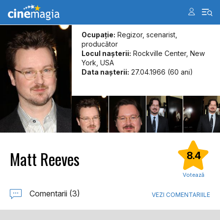
Ocupație:
Regizor, scenarist,
producător
Locul naşterii:
Rockville Center, New
York, USA
Data naşterii:
27.04.1966 (60 ani)
Matt Reeves
8.4
Votează
Comentarii (3)
VEZI COMENTARIILE