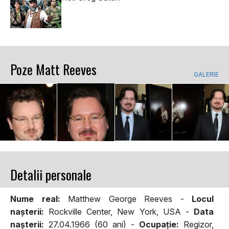
Poze Matt Reeves
GALERIE
Detalii personale
Nume real:
Matthew George Reeves -
Locul
naşterii:
Rockville Center, New York, USA -
Data
naşterii:
27.04.1966 (60 ani) -
Ocupaţie:
Regizor,