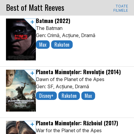
Best of Matt Reeves
TOATE
FILMELE
Batman
(2022)
The Batman
Gen: Crimă, Acţiune, Dramă
Max
Rakuten
Planeta Maimuțelor: Revoluție
(2014)
Dawn of the Planet of the Apes
Gen: SF, Acţiune, Dramă
Disney+
Rakuten
Max
Planeta Maimuţelor: Războiul
(2017)
War for the Planet of the Apes