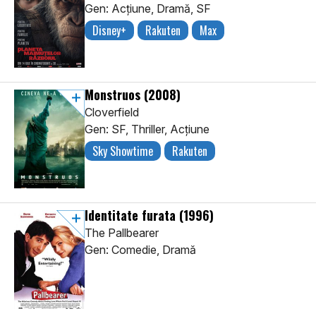
Gen: Acţiune, Dramă, SF
Disney+
Rakuten
Max
Monstruos
(2008)
Cloverfield
Gen: SF, Thriller, Acţiune
Sky Showtime
Rakuten
Identitate furata
(1996)
The Pallbearer
Gen: Comedie, Dramă