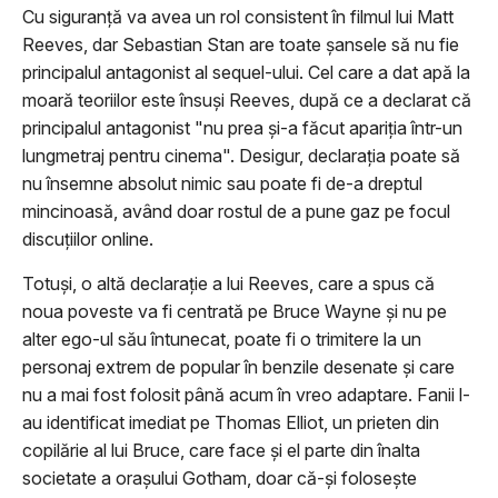
Cu siguranţă va avea un rol consistent în filmul lui Matt
Reeves, dar Sebastian Stan are toate şansele să nu fie
principalul antagonist al sequel-ului. Cel care a dat apă la
moară teoriilor este însuşi Reeves, după ce a declarat că
principalul antagonist "nu prea şi-a făcut apariţia într-un
lungmetraj pentru cinema". Desigur, declaraţia poate să
nu însemne absolut nimic sau poate fi de-a dreptul
mincinoasă, având doar rostul de a pune gaz pe focul
discuţiilor online.
Totuşi, o altă declaraţie a lui Reeves, care a spus că
noua poveste va fi centrată pe Bruce Wayne şi nu pe
alter ego-ul său întunecat, poate fi o trimitere la un
personaj extrem de popular în benzile desenate şi care
nu a mai fost folosit până acum în vreo adaptare. Fanii l-
au identificat imediat pe Thomas Elliot, un prieten din
copilărie al lui Bruce, care face şi el parte din înalta
societate a oraşului Gotham, doar că-şi foloseşte