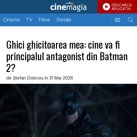
DESCARCA
APLICATIA
Cinema
TV
Filme
Seriale
Ghici ghicitoarea mea: cine va fi
principalul antagonist din Batman
2?
de Ştefan Dobroiu în 31 Mai 2026