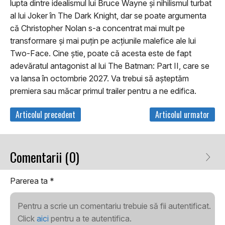
lupta dintre idealismul lui Bruce Wayne şi nihilismul turbat
al lui Joker în The Dark Knight, dar se poate argumenta
că Christopher Nolan s-a concentrat mai mult pe
transformare şi mai puţin pe acţiunile malefice ale lui
Two-Face. Cine ştie, poate că acesta este de fapt
adevăratul antagonist al lui The Batman: Part II, care se
va lansa în octombrie 2027. Va trebui să aşteptăm
premiera sau măcar primul trailer pentru a ne edifica.
Articolul precedent
Articolul urmator
Comentarii (0)
Parerea ta
*
Pentru a scrie un comentariu trebuie să fii autentificat.
Click
aici
pentru a te autentifica.