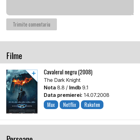
Filme
Cavalerul negru (2008)
The Dark Knight
Nota
8.8 /
Imdb
9.1
Data premierei:
14.07.2008
Max
Netflix
Rakuten
Persoane