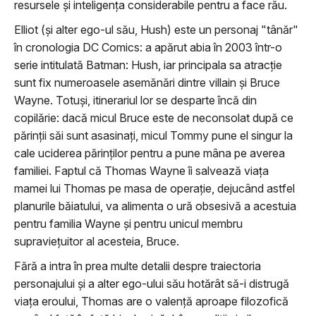
resursele şi inteligenţa considerabile pentru a face rău.
Elliot (şi alter ego-ul său, Hush) este un personaj "tânăr"
în cronologia DC Comics: a apărut abia în 2003 într-o
serie intitulată Batman: Hush, iar principala sa atracţie
sunt fix numeroasele asemănări dintre villain şi Bruce
Wayne. Totuşi, itinerariul lor se desparte încă din
copilărie: dacă micul Bruce este de neconsolat după ce
părinţii săi sunt asasinaţi, micul Tommy pune el singur la
cale uciderea părinţilor pentru a pune mâna pe averea
familiei. Faptul că Thomas Wayne îi salvează viaţa
mamei lui Thomas pe masa de operaţie, dejucând astfel
planurile băiatului, va alimenta o ură obsesivă a acestuia
pentru familia Wayne şi pentru unicul membru
supravieţuitor al acesteia, Bruce.
Fără a intra în prea multe detalii despre traiectoria
personajului şi a alter ego-ului său hotărât să-i distrugă
viaţa eroului, Thomas are o valenţă aproape filozofică