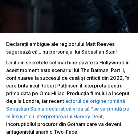
Declaraţii ambigue ale regizorului Matt Reeves
sugerează că... nu personajul lui Sebastian Stan!
Unul din secretele cel mai bine păzite la Hollywood în
acest moment este scenariul lui The Batman: Part II,
continuarea la succesul de casă şi critică din 2022, în
care britanicul Robert Pattinson îl interpreta pentru
prima dată pe Omul-liliac. Producţia filmului a început
deja la Londra, iar recent
actorul de origine română
Sebastian Stan a declarat că vrea să "se surprindă pe
el însuşi" cu interpretarea lui Harvey Dent
,
incoruptibilul procuror din Gotham care va deveni
antagonistul anarhic Two-Face.