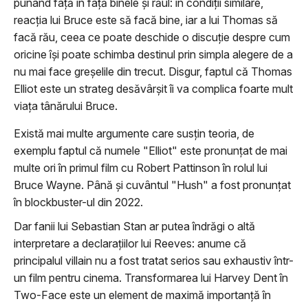
punând faţă în faţă binele şi răul: în condiţii similare,
reacţia lui Bruce este să facă bine, iar a lui Thomas să
facă rău, ceea ce poate deschide o discuţie despre cum
oricine îşi poate schimba destinul prin simpla alegere de a
nu mai face greşelile din trecut. Disgur, faptul că Thomas
Elliot este un strateg desăvârşit îi va complica foarte mult
viaţa tânărului Bruce.
Există mai multe argumente care susţin teoria, de
exemplu faptul că numele "Elliot" este pronunţat de mai
multe ori în primul film cu Robert Pattinson în rolul lui
Bruce Wayne. Până şi cuvântul "Hush" a fost pronunţat
în blockbuster-ul din 2022.
Dar fanii lui Sebastian Stan ar putea îndrăgi o altă
interpretare a declaraţiilor lui Reeves: anume că
principalul villain nu a fost tratat serios sau exhaustiv într-
un film pentru cinema. Transformarea lui Harvey Dent în
Two-Face este un element de maximă importanţă în