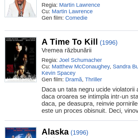
Regia:
Martin Lawrence
Cu:
Martin Lawrence
Gen film:
Comedie
A Time To Kill
(1996)
Vremea răzbunării
Regia:
Joel Schumacher
Cu:
Matthew McConaughey
,
Sandra Bu
Kevin Spacey
Gen film:
Dramă
,
Thriller
Daca un tata negru ucide violatorii al
daca oroarea se intimpla intr-un st
daca, pe deasupra, reinvie pornirile
este un proces obisnuit. Deci, vino
Alaska
(1996)