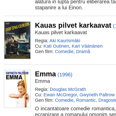
alatura in lupta pentru eliberarea ta
stapanire a lui Einon.
Kauas pilvet karkaavat
(
Kauas pilvet karkaavat
Regia:
Aki Kaurismäki
Cu:
Kati Outinen
,
Kari Väänänen
Gen film:
Comedie
,
Dramă
Emma
(1996)
Emma
Regia:
Douglas McGrath
Cu:
Ewan McGregor
,
Gwyneth Paltrow
Gen film:
Comedie
,
Romantic
,
Dragost
O incantatoare comedie romantica
ecranizare a romanului omonim se