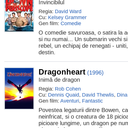
Invincibilul
Regia:
David Ward
Cu:
Kelsey Grammer
Gen film:
Comedie
O comedie savuroasa, o satira la 
si nu numai... Un submarin vechi s
rebel, un echipaj de renegati - unit
destin.
Dragonheart
(1996)
Inimă de dragon
Regia:
Rob Cohen
Cu:
Dennis Quaid
,
David Thewlis
,
Dina
Gen film:
Aventuri
,
Fantastic
Povestea legaturii dintre Bowen, c
neinfricat, si o creatura de 18 picio
picioare lungime, un dragon pe num