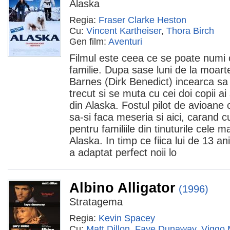
Alaska
Regia:
Fraser Clarke Heston
Cu:
Vincent Kartheiser
,
Thora Birch
Gen film:
Aventuri
Filmul este ceea ce se poate numi 
familie. Dupa sase luni de la moarte
Barnes (Dirk Benedict) incearca sa
trecut si se muta cu cei doi copii ai
din Alaska. Fostul pilot de avioane
sa-si faca meseria si aici, carand c
pentru familiile din tinuturile cele m
Alaska. In timp ce fiica lui de 13 an
a adaptat perfect noii lo
Albino Alligator
(1996)
Stratagema
Regia:
Kevin Spacey
Cu:
Matt Dillon
,
Faye Dunaway
,
Viggo 