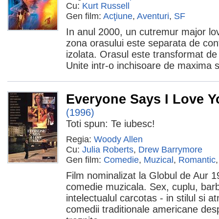
Cu:
Kurt Russell
Gen film:
Acţiune
,
Aventuri
,
SF
In anul 2000, un cutremur major lov
zona orasului este separata de cont
izolata. Orasul este transformat de
Unite intr-o inchisoare de maxima s
Everyone Says I Love Y
(1996)
Toti spun: Te iubesc!
Regia:
Woody Allen
Cu:
Julia Roberts
,
Drew Barrymore
Gen film:
Comedie
,
Muzical
,
Romantic
Film nominalizat la Globul de Aur 
comedie muzicala. Sex, cuplu, barba
intelectualul carcotas - in stilul si 
comedii traditionale americane desp