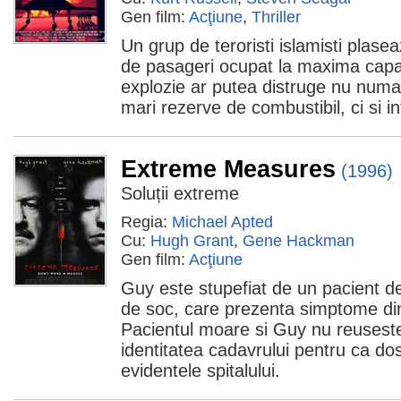
Gen film:
Acţiune
,
Thriller
Un grup de teroristi islamisti plase
de pasageri ocupat la maxima capa
explozie ar putea distruge nu numa
mari rezerve de combustibil, ci si i
Extreme Measures
(1996)
Soluții extreme
Regia:
Michael Apted
Cu:
Hugh Grant
,
Gene Hackman
Gen film:
Acţiune
Guy este stupefiat de un pacient d
de soc, care prezenta simptome din
Pacientul moare si Guy nu reuseste
identitatea cadavrului pentru ca dos
evidentele spitalului.