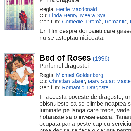
Prima dragoste
Regia:
Hettie Macdonald
Cu:
Linda Henry
,
Meera Syal
Gen film:
Comedie
,
Dramă
,
Romantic
,
Un film despre doi baieti care gas
nu se asteptau niciodata.
Bed of Roses
(1996)
Parfumul dragostei
Regia:
Michael Goldenberg
Cu:
Christian Slater
,
Mary Stuart Maste
Gen film:
Romantic
,
Dragoste
In aceasta poveste de dragoste, un 
obisnuieste sa se plimbe noaptea si 
luminate pe langa care trece, vede
hotaraste sa o inveseleasca. Tanar
ocupata pana peste cap cu serviciul
prea decisa sa faca o cariera pent