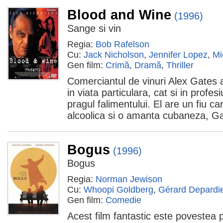
Blood and Wine
(1996)
Sange si vin
Regia:
Bob Rafelson
Cu:
Jack Nicholson
,
Jennifer Lopez
,
Mi
Gen film:
Crimă
,
Dramă
,
Thriller
Comerciantul de vinuri Alex Gates 
in viata particulara, cat si in profes
pragul falimentului. El are un fiu ca
alcoolica si o amanta cubaneza, Ga
Bogus
(1996)
Bogus
Regia:
Norman Jewison
Cu:
Whoopi Goldberg
,
Gérard Depardi
Gen film:
Comedie
Acest film fantastic este povestea 