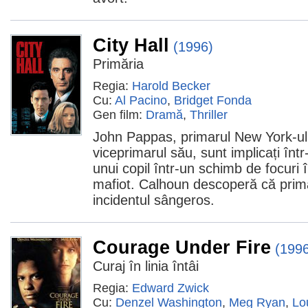
City Hall
(1996)
Primăria
Regia:
Harold Becker
Cu:
Al Pacino
,
Bridget Fonda
Gen film:
Dramă
,
Thriller
John Pappas, primarul New York-ulu
viceprimarul său, sunt implicați în
unui copil într-un schimb de focuri în
mafiot. Calhoun descoperă că prima
incidentul sângeros.
Courage Under Fire
(199
Curaj în linia întâi
Regia:
Edward Zwick
Cu:
Denzel Washington
,
Meg Ryan
,
Lo