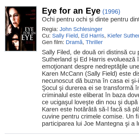
Eye for an Eye
(1996)
Ochi pentru ochi și dinte pentru din
Regia:
John Schlesinger
Cu:
Sally Field
,
Ed Harris
,
Kiefer Suthe
Gen film:
Dramă
,
Thriller
Sally Filed, de două ori distinsă cu
Sutherland şi Ed Harris evoluează în
emoţionant despre nedreptăţile unei 
Karen McCann (Sally Field) este di
necunoscut dă buzna în casa ei şi-i
Şocul şi durerea ei se transformă î
criminalul este eliberat în baza dov
ce ucigaşul loveşte din nou şi după 
Karen este hotărâtă să-l facă să p
cuvine pentru crimele comise. Un fi
participarea lui Joe Mantegna şi a 