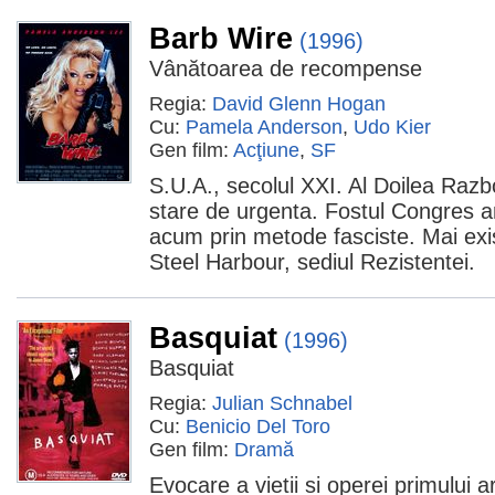
Barb Wire
(1996)
Vânătoarea de recompense
Regia:
David Glenn Hogan
Cu:
Pamela Anderson
,
Udo Kier
Gen film:
Acţiune
,
SF
S.U.A., secolul XXI. Al Doilea Razboi
stare de urgenta. Fostul Congres 
acum prin metode fasciste. Mai exis
Steel Harbour, sediul Rezistentei.
Basquiat
(1996)
Basquiat
Regia:
Julian Schnabel
Cu:
Benicio Del Toro
Gen film:
Dramă
Evocare a vietii si operei primului a