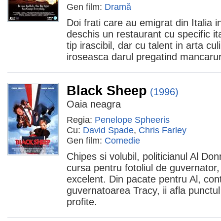
Gen film:
Dramă
Doi frati care au emigrat din Italia
deschis un restaurant cu specific it
tip irascibil, dar cu talent in arta cu
iroseasca darul pregatind mancaruri
Black Sheep
(1996)
Oaia neagra
Regia:
Penelope Spheeris
Cu:
David Spade
,
Chris Farley
Gen film:
Comedie
Chipes si volubil, politicianul Al Don
cursa pentru fotoliul de guvernator,
excelent. Din pacate pentru Al, cont
guvernatoarea Tracy, ii afla punctul
profite.