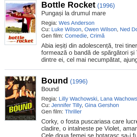
Bottle Rocket
(1996)
Pungași la drumul mare
Regia:
Wes Anderson
Cu:
Luke Wilson
,
Owen Wilson
,
Ned D
Gen film:
Comedie
,
Crimă
Abia ieșiți din adolescență, trei tineri
formează o bandă de spărgători și 
dintre ei, cel mai necumpătat, ajunge
Bound
(1996)
Bound
Regia:
Lilly Wachowski
,
Lana Wachows
Cu:
Jennifer Tilly
,
Gina Gershon
Gen film:
Thriller
Corky, o fosta puscariasa care lucre
cladire, o intalneste pe Violet, ama
Cele doua femei se hotarasc sa-i fu