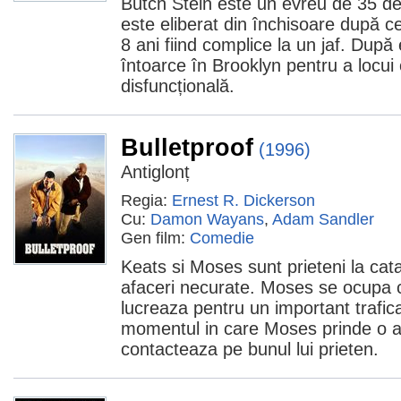
Butch Stein este un evreu de 35 de 
este eliberat din închisoare după c
8 ani fiind complice la un jaf. După 
întoarce în Brooklyn pentru a locui 
disfuncțională.
Bulletproof
(1996)
Antiglonț
Regia:
Ernest R. Dickerson
Cu:
Damon Wayans
,
Adam Sandler
Gen film:
Comedie
Keats si Moses sunt prieteni la cat
afaceri necurate. Moses se ocupa 
lucreaza pentru un important trafica
momentul in care Moses prinde o a
contacteaza pe bunul lui prieten.