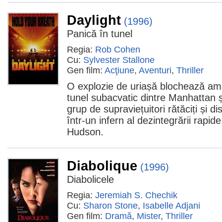
Daylight
(1996)
Panică în tunel
Regia:
Rob Cohen
Cu:
Sylvester Stallone
Gen film:
Acţiune
,
Aventuri
,
Thriller
O explozie de uriașă blochează amâ
tunel subacvatic dintre Manhattan ș
grup de supraviețuitori rătăciți și 
într-un infern al dezintegrării rapi
Hudson.
Diabolique
(1996)
Diabolicele
Regia:
Jeremiah S. Chechik
Cu:
Sharon Stone
,
Isabelle Adjani
Gen film:
Dramă
,
Mister
,
Thriller