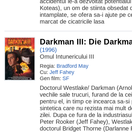
accidentul le-a dezvoltat potentialu
Koteas), un om de stiinta obsedat d
intamplate, se ofera sa-i ajute pe ce
marcat de cicatricile lasa
Darkman III: Die Darkm
(1996)
Omul Intunericului III
Regia:
Bradford May
Cu:
Jeff Fahey
Gen film:
SF
Doctorul Westlake/ Darkman (Arnold
vechile sale trucuri, furand de la ce
pentru el, in timp ce incearca sa-si
sintetica care nu rezista mai mult 
zilei. Dupa ce fura de la industriasu
Peter Rooker (Jeff Fahey), Westla
doctorul Bridget Thorne (Darlanne F