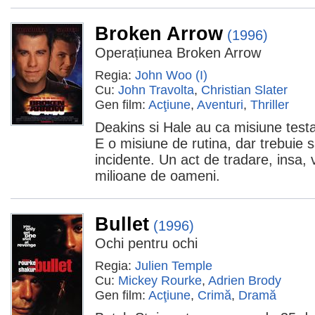
Broken Arrow
(1996)
Operațiunea Broken Arrow
Regia:
John Woo (I)
Cu:
John Travolta
,
Christian Slater
Gen film:
Acţiune
,
Aventuri
,
Thriller
Deakins si Hale au ca misiune test
E o misiune de rutina, dar trebuie 
incidente. Un act de tradare, insa, 
milioane de oameni.
Bullet
(1996)
Ochi pentru ochi
Regia:
Julien Temple
Cu:
Mickey Rourke
,
Adrien Brody
Gen film:
Acţiune
,
Crimă
,
Dramă