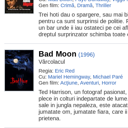
Gen film:
Crimă
,
Dramă
,
Thriller
Trei hoti dau o spargere, sau mai b
pentru ca sunt surprinsi de politie. 
un bar unde ii iau ostateci pe cei afl
dreptul surprinzator schimba toate 
Bad Moon
(1996)
Vârcolacul
Regia:
Eric Red
Cu:
Mariel Hemingway
,
Michael Paré
Gen film:
Acţiune
,
Aventuri
,
Horror
Ted Harrison, un fotograf pasionat, 
plece in colturi indepartate de lume.
sale in jungla nepaleza, este ataca
jumatate om, jumatate fiara, care i
prietena.