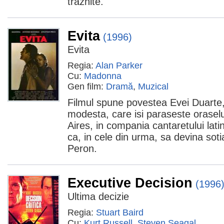
traznite.
Evita
(1996)
Evita
Regia:
Alan Parker
Cu:
Madonna
Gen film:
Dramă
,
Muzical
Filmul spune povestea Evei Duarte,
modesta, care isi paraseste orasel
Aires, in compania cantaretului lati
ca, in cele din urma, sa devina soti
Peron.
Executive Decision
(1996
Ultima decizie
Regia:
Stuart Baird
Cu:
Kurt Russell
,
Steven Seagal