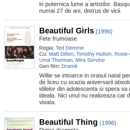
in puternica lume a artistilor. Basqu
numai 27 de ani, distrus de vicii.
Beautiful Girls
(1996)
Fete frumoase
Regia:
Ted Demme
Cu:
Matt Dillon
,
Timothy Hutton
,
Rosie 
Uma Thurman
,
Mira Sorvino
Gen film:
Dramă
Willie se intoarce in orasul natal pe
de liceu cu ocazia aniversarii absolvi
idilelor din adolescenta si spera sa
ideala. Nici unul nu realizeaza cat d
visata.
Beautiful Thing
(1996)