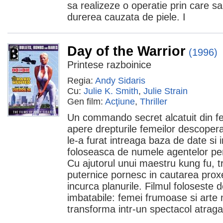
sa realizeze o operatie prin care sa
durerea cauzata de piele. I
Day of the Warrior
(1996)
Printese razboinice
Regia:
Andy Sidaris
Cu:
Julie K. Smith
,
Julie Strain
Gen film:
Acţiune
,
Thriller
Un commando secret alcatuit din f
apere drepturile femeilor descoper
le-a furat intreaga baza de date si 
foloseasca de numele agentelor pent
Cu ajutorul unui maestru kung fu, t
puternice pornesc in cautarea proxe
incurca planurile. Filmul foloseste 
imbatabile: femei frumoase si arte 
transforma intr-un spectacol atrag