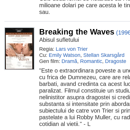
milioane dolari pe care acesta le ti
sau.
Breaking the Waves
(199
Abisul sufletului
Regia:
Lars von Trier
Cu:
Emily Watson
,
Stellan Skarsgård
Gen film:
Dramă
,
Romantic
,
Dragoste
"Este o extraordinara poveste a une
cu frica de Dumnezeu, care are relat
barbati, avand credinta ca acest luc
paralizat. Filmul constituie un stud
nelinistitor asupra dragostei si cred
substanta si intensitate prin aborda
subiectului de catre von Trier si pri
pastelate a lui Robby Muller, cu rad
cotidian al vietii." - L