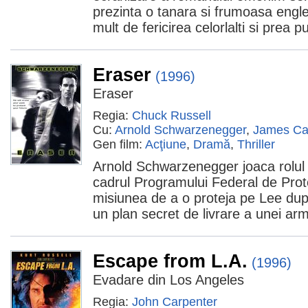
prezinta o tanara si frumoasa engl
mult de fericirea celorlalti si prea pu
Eraser
(1996)
Eraser
Regia:
Chuck Russell
Cu:
Arnold Schwarzenegger
,
James C
Gen film:
Acţiune
,
Dramă
,
Thriller
Arnold Schwarzenegger joaca rolul u
cadrul Programului Federal de Prote
misiunea de a o proteja pe Lee du
un plan secret de livrare a unei arm
Escape from L.A.
(1996)
Evadare din Los Angeles
Regia:
John Carpenter