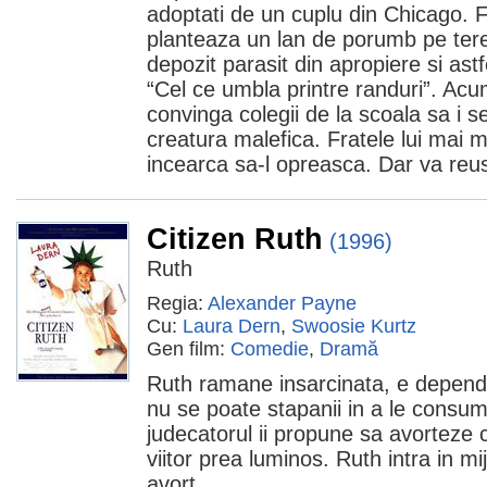
adoptati de un cuplu din Chicago. Fr
planteaza un lan de porumb pe tere
depozit parasit din apropiere si astf
“Cel ce umbla printre randuri”. Acu
convinga colegii de la scoala sa i s
creatura malefica. Fratele lui mai 
incearca sa-l opreasca. Dar va reus
Citizen Ruth
(1996)
Ruth
Regia:
Alexander Payne
Cu:
Laura Dern
,
Swoosie Kurtz
Gen film:
Comedie
,
Dramă
Ruth ramane insarcinata, e depende
nu se poate stapanii in a le consum
judecatorul ii propune sa avorteze 
viitor prea luminos. Ruth intra in mi
avort.