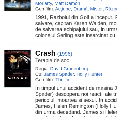
Moriarty
,
Matt Damon
Gen film:
Acţiune
,
Dramă
,
Mister
,
Răzb
1991, Razboiul din Golf a inceput. P
salvare, capitan Karen Walden, moa
de salvarea echipajului sau, in urma
colonelul Serling este insarcinat cu
Crash
(1996)
Terapie de soc
Regia:
David Cronenberg
Cu:
James Spader
,
Holly Hunter
Gen film:
Thriller
In timpul unui accident de masina
Spader) descopera noi reactii ale tr
pericolul, moartea si sexul. In accid
James, Helen Remington (Holly Hunt
din urma decedand. James si Hele