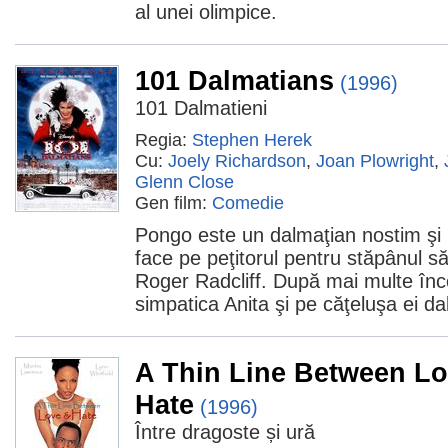
al unei olimpice.
101 Dalmatians
(1996)
101 Dalmatieni
Regia:
Stephen Herek
Cu:
Joely Richardson
,
Joan Plowright
,
Glenn Close
Gen film:
Comedie
Pongo este un dalmaţian nostim şi p
face pe peţitorul pentru stăpânul s
Roger Radcliff. După mai multe înce
simpatica Anita şi pe căţeluşa ei d
A Thin Line Between L
Hate
(1996)
Între dragoste și ură