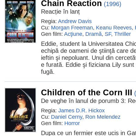
Chain Reaction
(1996)
Reacție în lanț
Regia:
Andrew Davis
Cu:
Morgan Freeman
,
Keanu Reeves
,
Gen film:
Acţiune
,
Dramă
,
SF
,
Thriller
Eddie, student la Universitatea Chi
echipă de oameni de ştiinţă care d
ieftin şi nepoluant. Unul din cercetăt
e furată. Eddie şi fiziciana Lily sunt
fugă.
Children of the Corn III
De veghe în lanul de porumb 3: Re
Regia:
James D.R. Hickox
Cu:
Daniel Cerny
,
Ron Melendez
Gen film:
Horror
Dupa ce un fermier este ucis in Gatlin