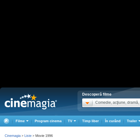
Descoperă filme
Comedie, acţiune, dramă, .
Filme
Program cinema
TV
Timp liber
În curând
Trailer
Cinemagia
Liste
Movie 1996
>
>