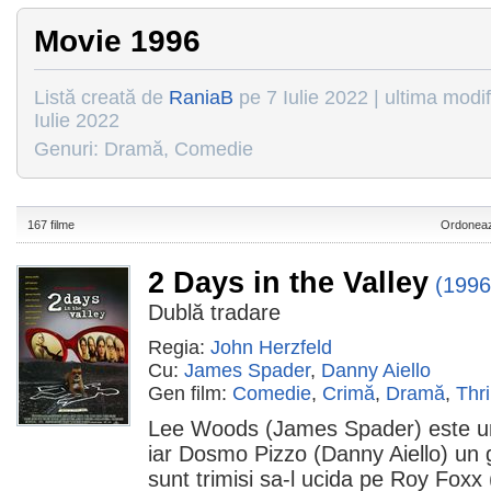
Movie 1996
Listă creată de
RaniaB
pe 7 Iulie 2022 | ultima modi
Iulie 2022
Genuri: Dramă, Comedie
167 filme
Ordoneaz
2 Days in the Valley
(1996
Dublă tradare
Regia:
John Herzfeld
Cu:
James Spader
,
Danny Aiello
Gen film:
Comedie
,
Crimă
,
Dramă
,
Thri
Lee Woods (James Spader) este un
iar Dosmo Pizzo (Danny Aiello) un g
sunt trimisi sa-l ucida pe Roy Foxx 