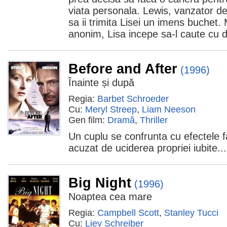
viata personala. Lewis, vanzator de 
sa ii trimita Lisei un imens buchet.
anonim, Lisa incepe sa-l caute cu 
Before and After
(1996)
Înainte și după
Regia:
Barbet Schroeder
Cu:
Meryl Streep
,
Liam Neeson
Gen film:
Dramă
,
Thriller
Un cuplu se confrunta cu efectele fap
acuzat de uciderea propriei iubite...
Big Night
(1996)
Noaptea cea mare
Regia:
Campbell Scott
,
Stanley Tucci
Cu:
Liev Schreiber