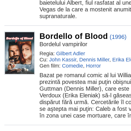
baietelului Albert, fiul rasfatat al 
Vegas de la care a mostenit anumit
supranaturale.
Bordello of Blood
(1996)
Bordelul vampirilor
Regia:
Gilbert Adler
Cu:
John Kassir
,
Dennis Miller
,
Erika E
Gen film:
Comedie
,
Horror
Bazat pe romanul comic al lui Willi
prezintă povestea mai puţin obişnui
Guttman (Dennis Miller), care este
Verdoux (Erika Eleniak) să-l găseas
dispărut fără urmă. Cercetările îl
se aştepta mai puţin: Caleb a fost 
în zona unei case mortuare, care î