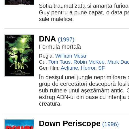
Sotia traumatizata si amanta furioa
Guy pentru a pune capat, o data pen
sale malefice.
DNA
(1997)
Formula mortală
Regia:
William Mesa
Cu:
Tom Taus
,
Robin McKee
,
Mark Da
Gen film:
Acţiune
,
Horror
,
SF
În desişul unei jungle neprimitoare 
grup de cercetători descoperă fosil
sub ruinele unui aşezământ antic. Cu
extrag ADN-ul din oase cu intenţia 
creatura.
Down Periscope
(1996)