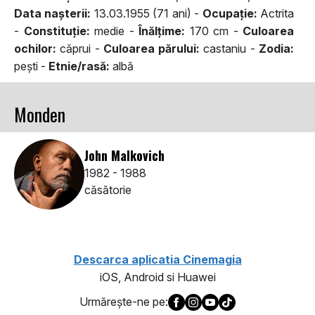
Data naşterii:
13.03.1955 (71 ani) -
Ocupaţie:
Actrita
-
Constituţie:
medie -
Înălţime:
170 cm -
Culoarea
ochilor:
căprui -
Culoarea părului:
castaniu -
Zodia:
peşti -
Etnie/rasă:
albă
Monden
John Malkovich
1982 - 1988
căsătorie
Descarca aplicatia Cinemagia
iOS, Android si Huawei
Urmăreşte-ne pe: