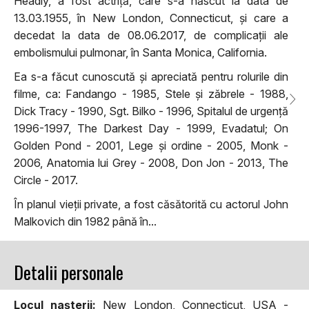
Headly, a fost actriță, care s-a născut la data de
13.03.1955, în New London, Connecticut, și care a
decedat la data de 08.06.2017, de complicații ale
embolismului pulmonar, în Santa Monica, California.
Ea s-a făcut cunoscută și apreciată pentru rolurile din
filme, ca: Fandango - 1985, Stele și zăbrele - 1988,
Dick Tracy - 1990, Sgt. Bilko - 1996, Spitalul de urgență
1996-1997, The Darkest Day - 1999, Evadatul; On
Golden Pond - 2001, Lege și ordine - 2005, Monk -
2006, Anatomia lui Grey - 2008, Don Jon - 2013, The
Circle - 2017.
În planul vieții private, a fost căsătorită cu actorul John
Malkovich din 1982 până în...
Detalii personale
Locul naşterii:
New London, Connecticut, USA -