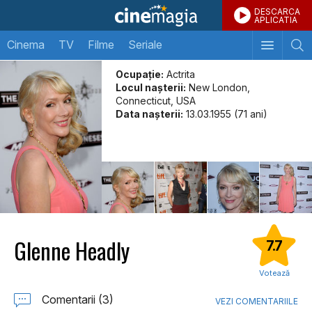
DESCARCA
APLICATIA
Cinema
TV
Filme
Seriale
Ocupație:
Actrita
Locul naşterii:
New London,
Connecticut, USA
Data naşterii:
13.03.1955 (71 ani)
Glenne Headly
7.7
Votează
Comentarii (3)
VEZI COMENTARIILE