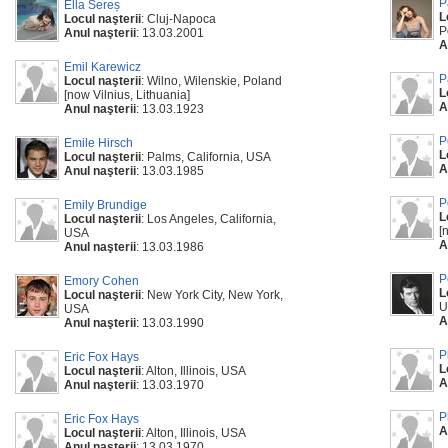
P
Ella Sereș
L
Locul naşterii
: Cluj-Napoca
P
Anul naşterii
: 13.03.2001
A
Emil Karewicz
P
Locul naşterii
: Wilno, Wilenskie, Poland
L
[now Vilnius, Lithuania]
A
Anul naşterii
: 13.03.1923
P
Emile Hirsch
L
Locul naşterii
: Palms, California, USA
A
Anul naşterii
: 13.03.1985
P
Emily Brundige
L
Locul naşterii
: Los Angeles, California,
[
USA
A
Anul naşterii
: 13.03.1986
P
Emory Cohen
L
Locul naşterii
: New York City, New York,
U
USA
A
Anul naşterii
: 13.03.1990
P
Eric Fox Hays
L
Locul naşterii
: Alton, Illinois, USA
A
Anul naşterii
: 13.03.1970
P
Eric Fox Hays
A
Locul naşterii
: Alton, Illinois, USA
Anul naşterii
: 13.03.1970