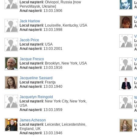
Locul naşterii
: Olviopol, Russia [now
L
PervoMaysk, Ukraine]
A
Anul naşterii
: 13.03.1906
V
Jack Harlow
L
Locul naşterii
: Louisville, Kentucky, USA
A
Anul naşterii
: 13.03.1998
V
Jacob Price
L
Locul naşterii
: USA
(
Anul naşterii
: 13.03.2001
A
Jacque Fresco
V
Locul naşterii
: Brooklyn, New York, USA
L
Anul naşterii
: 13.03.1916
A
Jacqueline Sassard
V
Locul naşterii
: Franţa
L
Anul naşterii
: 13.03.1940
A
Jacquelyn Reingold
W
Locul naşterii
: New York City, New York,
L
USA
U
Anul naşterii
: 13.03.1959
A
James Acheson
W
Locul naşterii
: Leicester, Leicestershire,
L
England, UK
A
Anul naşterii
: 13.03.1946