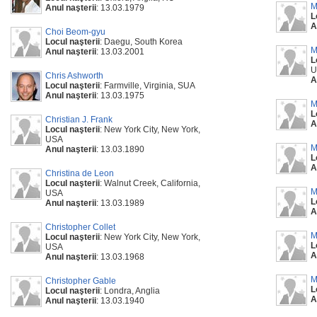
M
Anul naşterii
: 13.03.1979
L
A
Choi Beom-gyu
Locul naşterii
: Daegu, South Korea
M
Anul naşterii
: 13.03.2001
L
U
Chris Ashworth
A
Locul naşterii
: Farmville, Virginia, SUA
Anul naşterii
: 13.03.1975
M
L
Christian J. Frank
A
Locul naşterii
: New York City, New York,
USA
M
Anul naşterii
: 13.03.1890
L
A
Christina de Leon
Locul naşterii
: Walnut Creek, California,
M
USA
L
Anul naşterii
: 13.03.1989
A
Christopher Collet
M
Locul naşterii
: New York City, New York,
L
USA
A
Anul naşterii
: 13.03.1968
M
Christopher Gable
L
Locul naşterii
: Londra, Anglia
A
Anul naşterii
: 13.03.1940