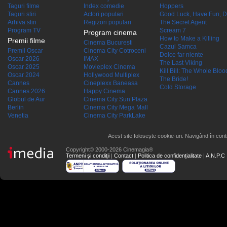
Taguri filme
Index comedie
Hoppers
Taguri stiri
Actori populari
Good Luck, Have Fun, D
Arhiva stiri
Regizori populari
The Secret Agent
Program TV
Scream 7
Program cinema
How to Make a Killing
Premii filme
Cinema Bucuresti
Cazul Samca
Premii Oscar
Cinema City Cotroceni
Dolce far niente
Oscar 2026
IMAX
The Last Viking
Oscar 2025
Movieplex Cinema
Kill Bill: The Whole Blood
Oscar 2024
Hollywood Multiplex
The Bride!
Cannes
Cineplexx Baneasa
Cold Storage
Cannes 2026
Happy Cinema
Globul de Aur
Cinema City Sun Plaza
Berlin
Cinema City Mega Mall
Venetia
Cinema City ParkLake
Acest site folosește cookie-uri. Navigând în conti
Copyright© 2000-2026 Cinemagia®
Termeni şi condiţii
|
Contact
|
Politica de confidențialitate
|
A.N.P.C