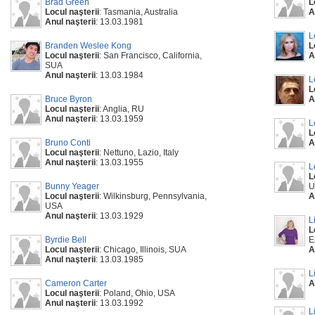
Brad Green
L
Locul naşterii
: Tasmania, Australia
A
Anul naşterii
: 13.03.1981
L
Branden Weslee Kong
L
Locul naşterii
: San Francisco, California,
A
SUA
Anul naşterii
: 13.03.1984
L
L
Bruce Byron
A
Locul naşterii
: Anglia, RU
Anul naşterii
: 13.03.1959
L
L
Bruno Conti
A
Locul naşterii
: Nettuno, Lazio, Italy
Anul naşterii
: 13.03.1955
L
L
Bunny Yeager
U
Locul naşterii
: Wilkinsburg, Pennsylvania,
A
USA
Anul naşterii
: 13.03.1929
L
L
Byrdie Bell
E
Locul naşterii
: Chicago, Illinois, SUA
A
Anul naşterii
: 13.03.1985
L
Cameron Carter
A
Locul naşterii
: Poland, Ohio, USA
Anul naşterii
: 13.03.1992
L