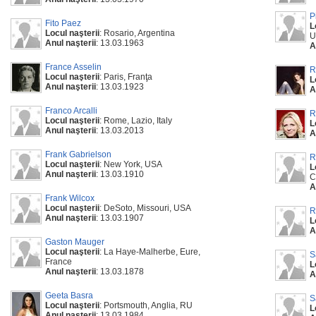
P
Fito Paez
L
Locul naşterii
: Rosario, Argentina
U
Anul naşterii
: 13.03.1963
A
France Asselin
R
Locul naşterii
: Paris, Franţa
L
Anul naşterii
: 13.03.1923
A
Franco Arcalli
R
Locul naşterii
: Rome, Lazio, Italy
L
Anul naşterii
: 13.03.2013
A
Frank Gabrielson
R
Locul naşterii
: New York, USA
L
Anul naşterii
: 13.03.1910
C
A
Frank Wilcox
Locul naşterii
: DeSoto, Missouri, USA
R
Anul naşterii
: 13.03.1907
L
A
Gaston Mauger
Locul naşterii
: La Haye-Malherbe, Eure,
S
France
L
Anul naşterii
: 13.03.1878
A
Geeta Basra
S
Locul naşterii
: Portsmouth, Anglia, RU
L
Anul naşterii
: 13.03.1984