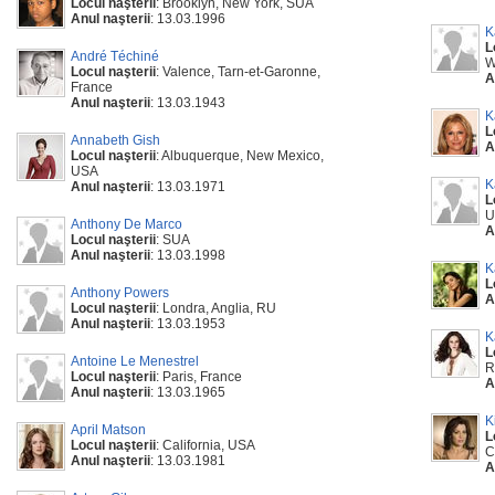
Locul naşterii
: Brooklyn, New York, SUA
Anul naşterii
: 13.03.1996
K
L
André Téchiné
W
Locul naşterii
: Valence, Tarn-et-Garonne,
A
France
Anul naşterii
: 13.03.1943
K
L
Annabeth Gish
A
Locul naşterii
: Albuquerque, New Mexico,
USA
K
Anul naşterii
: 13.03.1971
L
U
Anthony De Marco
A
Locul naşterii
: SUA
Anul naşterii
: 13.03.1998
K
L
Anthony Powers
A
Locul naşterii
: Londra, Anglia, RU
Anul naşterii
: 13.03.1953
K
L
Antoine Le Menestrel
R
Locul naşterii
: Paris, France
A
Anul naşterii
: 13.03.1965
K
April Matson
L
Locul naşterii
: California, USA
C
Anul naşterii
: 13.03.1981
A