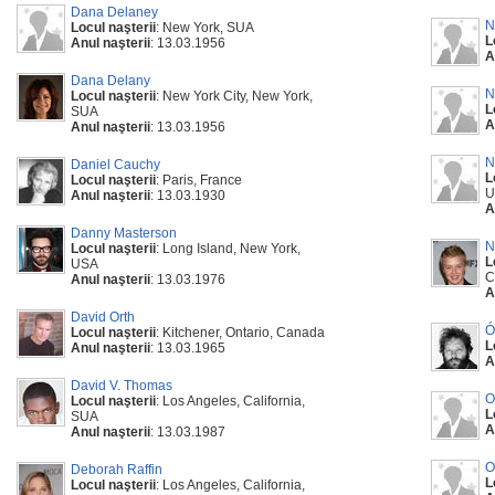
Dana Delaney
N
Locul naşterii
: New York, SUA
L
Anul naşterii
: 13.03.1956
A
Dana Delany
N
Locul naşterii
: New York City, New York,
L
SUA
A
Anul naşterii
: 13.03.1956
N
Daniel Cauchy
L
Locul naşterii
: Paris, France
U
Anul naşterii
: 13.03.1930
A
Danny Masterson
N
Locul naşterii
: Long Island, New York,
L
USA
C
Anul naşterii
: 13.03.1976
A
David Orth
Ó
Locul naşterii
: Kitchener, Ontario, Canada
L
Anul naşterii
: 13.03.1965
A
David V. Thomas
O
Locul naşterii
: Los Angeles, California,
L
SUA
A
Anul naşterii
: 13.03.1987
O
Deborah Raffin
L
Locul naşterii
: Los Angeles, California,