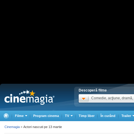
Descoperă filme
Comedie, acţiune, dramă, .
Filme
Program cinema
TV
Timp liber
În curând
Trailer
Cinemagia
Actori nascuti pe 13 martie
>