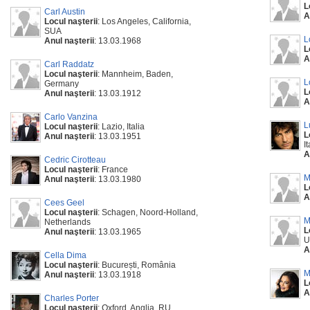
L
Carl Austin
A
Locul naşterii
: Los Angeles, California,
SUA
L
Anul naşterii
: 13.03.1968
L
A
Carl Raddatz
Locul naşterii
: Mannheim, Baden,
L
Germany
L
Anul naşterii
: 13.03.1912
A
Carlo Vanzina
L
Locul naşterii
: Lazio, Italia
L
Anul naşterii
: 13.03.1951
It
A
Cedric Cirotteau
Locul naşterii
: France
M
Anul naşterii
: 13.03.1980
L
A
Cees Geel
Locul naşterii
: Schagen, Noord-Holland,
M
Netherlands
L
Anul naşterii
: 13.03.1965
U
A
Cella Dima
Locul naşterii
: București, România
M
Anul naşterii
: 13.03.1918
L
A
Charles Porter
Locul naşterii
: Oxford, Anglia, RU