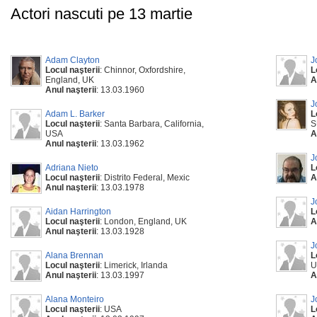
Actori nascuti pe 13 martie
Adam Clayton
J
Locul naşterii
: Chinnor, Oxfordshire,
L
England, UK
A
Anul naşterii
: 13.03.1960
J
Adam L. Barker
L
Locul naşterii
: Santa Barbara, California,
S
USA
A
Anul naşterii
: 13.03.1962
J
Adriana Nieto
L
Locul naşterii
: Distrito Federal, Mexic
A
Anul naşterii
: 13.03.1978
J
Aidan Harrington
L
Locul naşterii
: London, England, UK
A
Anul naşterii
: 13.03.1928
J
Alana Brennan
L
Locul naşterii
: Limerick, Irlanda
U
Anul naşterii
: 13.03.1997
A
Alana Monteiro
J
Locul naşterii
: USA
L