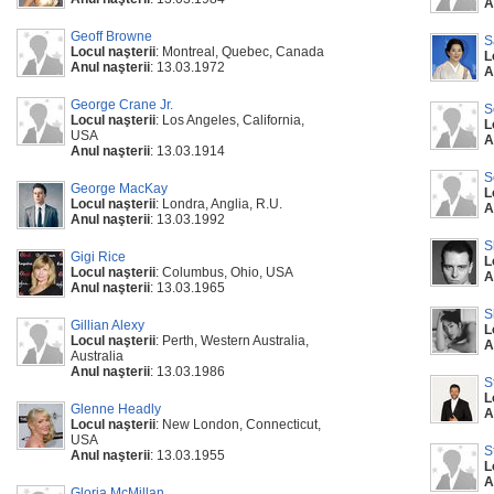
A
Geoff Browne
S
Locul naşterii
: Montreal, Quebec, Canada
L
Anul naşterii
: 13.03.1972
A
George Crane Jr.
S
Locul naşterii
: Los Angeles, California,
L
USA
A
Anul naşterii
: 13.03.1914
S
George MacKay
L
Locul naşterii
: Londra, Anglia, R.U.
A
Anul naşterii
: 13.03.1992
S
Gigi Rice
L
Locul naşterii
: Columbus, Ohio, USA
A
Anul naşterii
: 13.03.1965
S
Gillian Alexy
L
Locul naşterii
: Perth, Western Australia,
A
Australia
Anul naşterii
: 13.03.1986
S
L
Glenne Headly
A
Locul naşterii
: New London, Connecticut,
USA
S
Anul naşterii
: 13.03.1955
L
A
Gloria McMillan