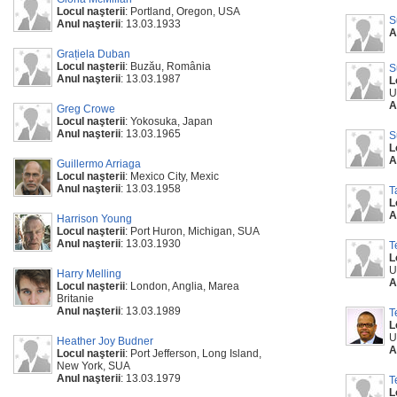
Locul naşterii
: Portland, Oregon, USA
S
Anul naşterii
: 13.03.1933
A
Grațiela Duban
Locul naşterii
: Buzău, România
S
Anul naşterii
: 13.03.1987
L
U
A
Greg Crowe
Locul naşterii
: Yokosuka, Japan
Anul naşterii
: 13.03.1965
S
L
A
Guillermo Arriaga
Locul naşterii
: Mexico City, Mexic
Anul naşterii
: 13.03.1958
T
L
A
Harrison Young
Locul naşterii
: Port Huron, Michigan, SUA
Anul naşterii
: 13.03.1930
T
L
U
Harry Melling
A
Locul naşterii
: London, Anglia, Marea
Britanie
Anul naşterii
: 13.03.1989
T
L
U
Heather Joy Budner
A
Locul naşterii
: Port Jefferson, Long Island,
New York, SUA
Anul naşterii
: 13.03.1979
T
L