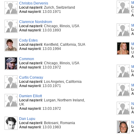
M
Christos Dervenis
L
Locul naşterii
: Zurich, Switzerland
C
Anul naşterii
: 13.03.1971
A
Clarence Nordstrom
M
Locul naşterii
: Chicago, Illinois, USA
L
Anul naşterii
: 13.03.1893
A
Cody Estes
M
Locul naşterii
: Kentfield, California, SUA
L
Anul naşterii
: 13.03.1994
U
A
Common
Locul naşterii
: Chicago, Illinois, USA
M
Anul naşterii
: 13.03.1972
L
A
Curtis Conway
Locul naşterii
: Los Angeles, California
M
Anul naşterii
: 13.03.1971
L
A
Damien Elliott
Locul naşterii
: Lurgan, Northern Ireland,
N
UK
L
Anul naşterii
: 13.03.1972
A
Dan Lupu
N
Locul naşterii
: Botosani, Romania
L
Anul naşterii
: 13.03.1983
A