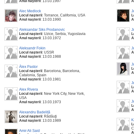
Anul naşterii
: 13.03.1997
A
Alec Medlock
J
Locul naşterii
: Torrance, California, USA
L
Anul naşterii
: 13.03.1990
A
Aleksandar Siks Prodanovic
J
Locul naşterii
: Uzice, Serbia, Yugoslavia
L
Anul naşterii
: 13.03.1972
A
Aleksandr Fokin
J
Locul naşterii
: USSR
A
Anul naşterii
: 13.03.1988
J
Àlex Pastor
L
Locul naşterii
: Barcelona, Barcelona,
A
Catalonia, Spain
Anul naşterii
: 13.03.1981
J
L
Alex Rivera
A
Locul naşterii
: New York City, New York,
USA
J
Anul naşterii
: 13.03.1973
L
A
Alexandru Badeliță
Locul naşterii
: Rădăuţi
K
Anul naşterii
: 13.03.1989
L
C
Amir Ali Said
A