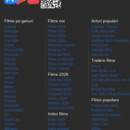
Filme pe genuri
Filme noi
Actori populari
Acţiune
Filme 2028
Charlize Theron
Animaţie
Filme 2027
Cate Blanchett
Aventuri
Filme 2026
Nicole Kidman
Comedie
Filme 2025
Matthew McConaughey
Crimă
Premiere cinema
Hilary Duff
Documentar
Filme la TV
Osvaldo Ríos
Dragoste
Filme pe DVD
Născuţi azi
Dramă
Filme pe Blu-ray
Trailere filme
Familie
Filme româneşti
S to X
Fantastic
Filme indiene
Our Sticky Love
Film noir
Filme 2026
Let's Marry Harry
Horror
Filme noi 2026
102 Minutes Inside the 
Istoric
Actiune 2026
Lion
Mister
Comedie 2026
Blood Sacrifice
Muzică
Dragoste 2026
The Only Living Pickpocke
Muzical
Horror 2026
Filme populare
Război
Indiene 2026
Romantic
Project Hail Mary
Româneşti 2026
Scurt metraj
În pielea mea
Index filme
SF
Wuthering Heights
Stand Up
Index 2026
Obsession
Thriller
Index 2025
Crime 101
Western
Index acţiune
Kîzîm