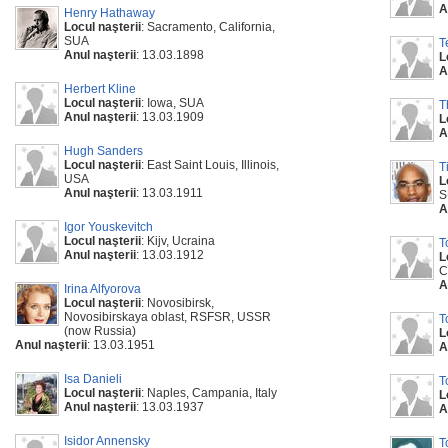
A
Henry Hathaway
Locul naşterii
: Sacramento, California,
SUA
T
Anul naşterii
: 13.03.1898
L
A
Herbert Kline
Locul naşterii
: Iowa, SUA
T
Anul naşterii
: 13.03.1909
L
A
Hugh Sanders
Locul naşterii
: East Saint Louis, Illinois,
T
USA
L
Anul naşterii
: 13.03.1911
S
A
Igor Youskevitch
Locul naşterii
: Kijv, Ucraina
T
Anul naşterii
: 13.03.1912
L
C
A
Irina Alfyorova
Locul naşterii
: Novosibirsk,
Novosibirskaya oblast, RSFSR, USSR
T
(now Russia)
L
Anul naşterii
: 13.03.1951
A
Isa Danieli
T
Locul naşterii
: Naples, Campania, Italy
L
Anul naşterii
: 13.03.1937
A
Isidor Annensky
T