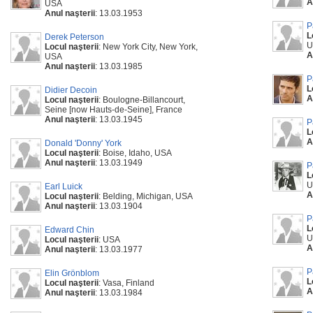
A
USA
Anul naşterii
: 13.03.1953
P
L
Derek Peterson
U
Locul naşterii
: New York City, New York,
A
USA
Anul naşterii
: 13.03.1985
P
L
Didier Decoin
A
Locul naşterii
: Boulogne-Billancourt,
Seine [now Hauts-de-Seine], France
Anul naşterii
: 13.03.1945
P
L
A
Donald 'Donny' York
Locul naşterii
: Boise, Idaho, USA
Anul naşterii
: 13.03.1949
P
L
U
Earl Luick
A
Locul naşterii
: Belding, Michigan, USA
Anul naşterii
: 13.03.1904
P
L
Edward Chin
U
Locul naşterii
: USA
A
Anul naşterii
: 13.03.1977
P
Elin Grönblom
L
Locul naşterii
: Vasa, Finland
A
Anul naşterii
: 13.03.1984