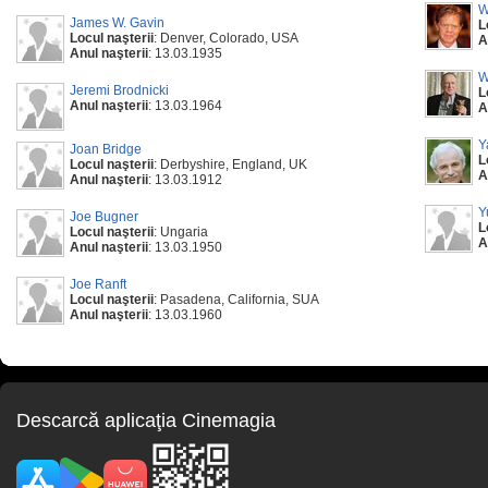
W
James W. Gavin
L
Locul naşterii
: Denver, Colorado, USA
A
Anul naşterii
: 13.03.1935
W
Jeremi Brodnicki
L
Anul naşterii
: 13.03.1964
A
Y
Joan Bridge
L
Locul naşterii
: Derbyshire, England, UK
A
Anul naşterii
: 13.03.1912
Y
Joe Bugner
L
Locul naşterii
: Ungaria
A
Anul naşterii
: 13.03.1950
Joe Ranft
Locul naşterii
: Pasadena, California, SUA
Anul naşterii
: 13.03.1960
Descarcă aplicaţia Cinemagia