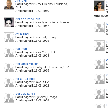
Arturo Gil
K
Locul naşterii
: New Orleans, Louisiana,
L
SUA
C
Anul naşterii
: 13.03.1960
S
Anul naşte
Artus de Penguern
Locul naşterii
: Neuilly-sur-Seine, France
K
Anul naşterii
: 13.03.1957
L
S
Aylin Tinel
A
Locul naşterii
: Istanbul, Turkey
Anul naşterii
: 13.03.1975
K
L
Bart Burns
P
Locul naşterii
: New York, SUA
A
Anul naşterii
: 13.03.1918
K
Benjamin Mouton
L
Locul naşterii
: Lafayette, Louisiana, USA
A
Anul naşterii
: 13.03.1965
K
Bill S. Ballinger
L
Locul naşterii
: Iowa, SUA
A
Anul naşterii
: 13.03.1912
L
Boris Buzancic
L
Locul naşterii
: Bjelovar, Croaţia
A
Anul naşterii
: 13.03.1929
L