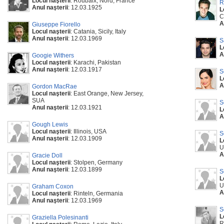
Locul naşterii
: Roubaix, Nord, France
R
Anul naşterii
: 12.03.1925
L
C
A
Giuseppe Fiorello
Locul naşterii
: Catania, Sicily, Italy
Anul naşterii
: 12.03.1969
S
L
A
Googie Withers
Locul naşterii
: Karachi, Pakistan
Anul naşterii
: 12.03.1917
S
L
A
Gordon MacRae
Locul naşterii
: East Orange, New Jersey,
SUA
S
Anul naşterii
: 12.03.1921
L
A
Gough Lewis
Locul naşterii
: Illinois, USA
S
Anul naşterii
: 12.03.1909
L
U
A
Gracie Doll
Locul naşterii
: Stolpen, Germany
Anul naşterii
: 12.03.1899
S
L
U
Graham Coxon
A
Locul naşterii
: Rinteln, Germania
Anul naşterii
: 12.03.1969
S
L
Graziella Polesinanti
R