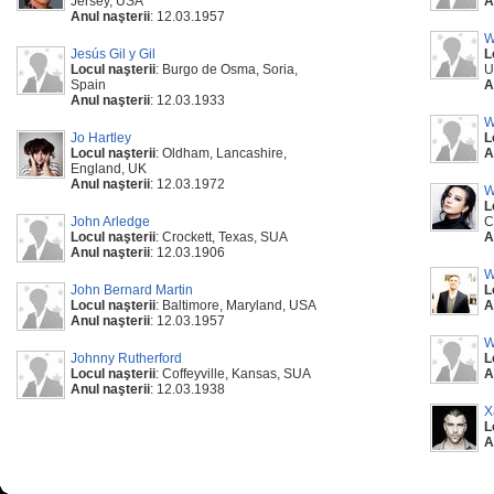
Jersey, USA
A
Anul naşterii
: 12.03.1957
W
Jesús Gil y Gil
L
Locul naşterii
: Burgo de Osma, Soria,
U
Spain
A
Anul naşterii
: 12.03.1933
W
Jo Hartley
L
Locul naşterii
: Oldham, Lancashire,
A
England, UK
Anul naşterii
: 12.03.1972
W
L
John Arledge
C
Locul naşterii
: Crockett, Texas, SUA
A
Anul naşterii
: 12.03.1906
W
John Bernard Martin
L
Locul naşterii
: Baltimore, Maryland, USA
A
Anul naşterii
: 12.03.1957
W
Johnny Rutherford
L
Locul naşterii
: Coffeyville, Kansas, SUA
A
Anul naşterii
: 12.03.1938
X
L
A