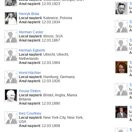
Anul naşterii
: 12.03.1923
T
L
A
Henryk Bista
Locul naşterii
: Katowice, Polonia
Anul naşterii
: 12.03.1934
T
L
A
Herman Casler
Locul naşterii
: Illinois, SUA
Anul naşterii
: 12.03.1867
T
L
U
Herman Egberts
A
Locul naşterii
: Utrecht, Utrecht,
Netherlands
Anul naşterii
: 12.03.1964
T
L
S
Horst Hächler
A
Locul naşterii
: Hamburg, Germany
Anul naşterii
: 12.03.1926
T
L
House Peters
M
Locul naşterii
: Bristol, Anglia, Marea
A
Britanie
Anul naşterii
: 12.03.1880
T
L
Inez Courtney
U
Locul naşterii
: New York City, New York,
A
USA
Anul naşterii
: 12.03.1908
T