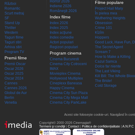
Horror 2026
Filme populare
Război
Indiene 2026
Romantic
Project Hail Mary
Româneşti 2026
Scurt metraj
În pielea mea
Index filme
SF
Wuthering Heights
Stand Up
Index 2026
Obsession
Thriller
Index 2025
Crime 101
Western
Index acţiune
Kîzîm
Taguri filme
Index comedie
Hoppers
Taguri stiri
Actori populari
Good Luck, Have Fun, D
Arhiva stiri
Regizori populari
The Secret Agent
Program TV
Scream 7
Program cinema
How to Make a Killing
Premii filme
Cinema Bucuresti
Cazul Samca
Premii Oscar
Cinema City Cotroceni
Dolce far niente
Oscar 2026
IMAX
The Last Viking
Oscar 2025
Movieplex Cinema
Kill Bill: The Whole Blood
Oscar 2024
Hollywood Multiplex
The Bride!
Cannes
Cineplexx Baneasa
Cold Storage
Cannes 2026
Happy Cinema
Globul de Aur
Cinema City Sun Plaza
Berlin
Cinema City Mega Mall
Venetia
Cinema City ParkLake
Acest site folosește cookie-uri. Navigând în conti
Copyright© 2000-2026 Cinemagia®
Termeni şi condiţii
|
Contact
|
Politica de confidențialitate
|
A.N.P.C