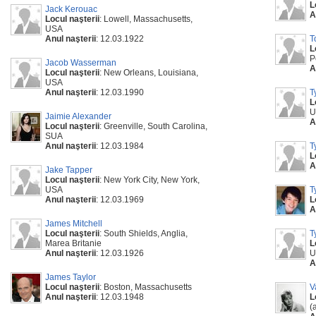
L
Jack Kerouac
A
Locul naşterii
: Lowell, Massachusetts,
USA
Anul naşterii
: 12.03.1922
T
L
P
Jacob Wasserman
A
Locul naşterii
: New Orleans, Louisiana,
USA
Anul naşterii
: 12.03.1990
T
L
U
Jaimie Alexander
A
Locul naşterii
: Greenville, South Carolina,
SUA
Anul naşterii
: 12.03.1984
T
L
A
Jake Tapper
Locul naşterii
: New York City, New York,
USA
T
Anul naşterii
: 12.03.1969
L
A
James Mitchell
Locul naşterii
: South Shields, Anglia,
T
Marea Britanie
L
Anul naşterii
: 12.03.1926
U
A
James Taylor
Locul naşterii
: Boston, Massachusetts
V
Anul naşterii
: 12.03.1948
L
(