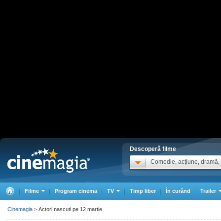
Descoperă filme
Comedie, acţiune, dramă, .
Filme
Program cinema
TV
Timp liber
În curând
Trailer
Cinemagia
Actori nascuti pe 12 martie
>