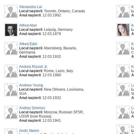
Alexandra Lai
K
Locul naşterii
: Toronto, Ontario, Canada
L
Anul naşterii
: 12.03.1992
A
Alfred Abel
K
Locul naşterii
: Leipzig, Germany
L
Anul naşterii
: 12.03.1879
A
Alfred Edel
K
Locul naşterii
: Abensberg, Bavaria,
L
Germania
C
Anul naşterii
: 12.03.1932
A
Andrea Rizzoli Jr.
K
Locul naşterii
: Rome, Lazio, Italy
L
Anul naşterii
: 12.03.1980
A
Andrew Young
L
Locul naşterii
: New Orleans, Louisiana,
L
SUA
W
Anul naşterii
: 12.03.1932
A
Andrey Smirnov
L
Locul naşterii
: Moscow, Russian SFSR,
L
USSR [now Russia]
A
Anul naşterii
: 12.03.1941
L
Andri Steinn
L