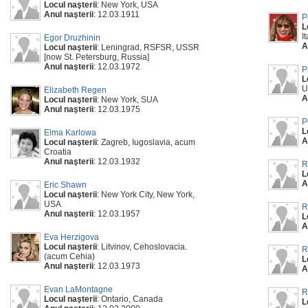
Locul naşterii
: New York, USA
Anul naşterii
: 12.03.1911
P
L
It
Egor Druzhinin
A
Locul naşterii
: Leningrad, RSFSR, USSR
[now St. Petersburg, Russia]
Anul naşterii
: 12.03.1972
P
L
U
Elizabeth Regen
A
Locul naşterii
: New York, SUA
Anul naşterii
: 12.03.1975
P
L
Elma Karlowa
A
Locul naşterii
: Zagreb, Iugoslavia, acum
Croatia
Anul naşterii
: 12.03.1932
R
L
A
Eric Shawn
Locul naşterii
: New York City, New York,
USA
R
Anul naşterii
: 12.03.1957
L
A
Eva Herzigova
Locul naşterii
: Litvinov, Cehoslovacia.
R
(acum Cehia)
L
Anul naşterii
: 12.03.1973
A
Evan LaMontagne
R
Locul naşterii
: Ontario, Canada
L