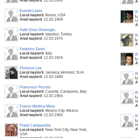
Anul naşterii
: 12.03.2000
A
Everett Lewis
R
Locul naşterii
: Illinois, USA
L
Anul naşterii
: 12.03.1909
U
A
Fatih Enes Ömeroglu
Locul naşterii
: Istanbul, Turkey
R
Anul naşterii
: 12.03.1975
L
A
Federico Zanni
Locul naşterii
: Italy
R
Anul naşterii
: 12.03.1924
L
A
Florence Lee
Locul naşterii
: Jamaica,Vermont, SUA
R
Anul naşterii
: 12.03.1888
L
A
Francesco Piccolo
Locul naşterii
: Caserta, Campania, Italy
R
Anul naşterii
: 12.03.1964
L
W
A
Franco Medina-Mora
Locul naşterii
: Mexico City, Mexico
Anul naşterii
: 12.03.1983
R
L
H
Frank Campanella
A
Locul naşterii
: New York City, New York,
USA