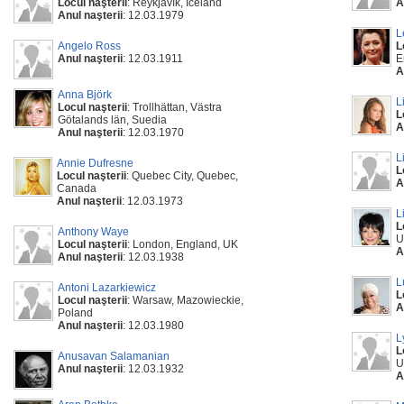
Locul naşterii
: Reykjavík, Iceland
A
Anul naşterii
: 12.03.1979
L
Angelo Ross
L
Anul naşterii
: 12.03.1911
E
A
Anna Björk
L
Locul naşterii
: Trollhättan, Västra
L
Götalands län, Suedia
A
Anul naşterii
: 12.03.1970
L
Annie Dufresne
L
Locul naşterii
: Quebec City, Quebec,
A
Canada
Anul naşterii
: 12.03.1973
L
L
Anthony Waye
U
Locul naşterii
: London, England, UK
A
Anul naşterii
: 12.03.1938
L
Antoni Lazarkiewicz
L
Locul naşterii
: Warsaw, Mazowieckie,
A
Poland
Anul naşterii
: 12.03.1980
L
L
Anusavan Salamanian
U
Anul naşterii
: 12.03.1932
A