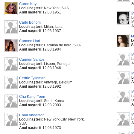
A
Caren Kaye
Locul naşterii
: New York, SUA
Anul naşterii
: 12.03.1951
M
L
M
Carlo Bonomi
A
Locul naşterii
: Milan, Italia
Anul naşterii
: 12.03.1937
M
L
Carmen Hart
A
Locul naşterii
: Carolina de nord, SUA
Anul naşterii
: 12.03.1984
M
L
Carmen Santos
A
Locul naşterii
: Lisbon, Portugal
Anul naşterii
: 12.03.1946
M
L
Cedric Tylleman
A
Locul naşterii
: Antwerp, Belgium
Anul naşterii
: 12.03.1992
M
L
Cha Kang-Yoon
U
Locul naşterii
: South Korea
A
Anul naşterii
: 12.03.2003
M
Chad Anderson
L
Locul naşterii
: New York City, New York,
A
SUA
Anul naşterii
: 12.03.1973
M