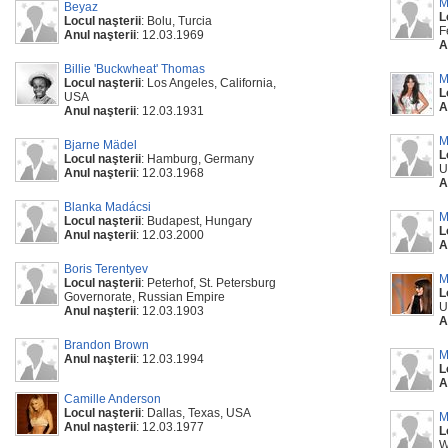
M
Beyaz
L
Locul naşterii
: Bolu, Turcia
F
Anul naşterii
: 12.03.1969
A
Billie 'Buckwheat' Thomas
M
Locul naşterii
: Los Angeles, California,
L
USA
A
Anul naşterii
: 12.03.1931
M
Bjarne Mädel
L
Locul naşterii
: Hamburg, Germany
U
Anul naşterii
: 12.03.1968
A
Blanka Madácsi
M
Locul naşterii
: Budapest, Hungary
L
Anul naşterii
: 12.03.2000
A
Boris Terentyev
M
Locul naşterii
: Peterhof, St. Petersburg
L
Governorate, Russian Empire
U
Anul naşterii
: 12.03.1903
A
Brandon Brown
M
Anul naşterii
: 12.03.1994
L
A
Camille Anderson
Locul naşterii
: Dallas, Texas, USA
M
Anul naşterii
: 12.03.1977
L
W