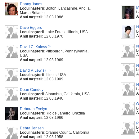
Danny Jones
M
Locul naşterii
: Bolton, Lancashire, Anglia,
L
Marea Britanie
A
Anul naşterii
: 12.03.1986
N
Dave Eggers
L
Locul naşterii
: Lake Forest, Illinois, USA
A
Anul naşterii
: 12.03.1970
N
David C. Kniess Jr.
L
Locul naşterii
: Pittsburgh, Pennsylvania,
A
USA
Anul naşterii
: 12.03.1969
N
L
David P. Lewis (III)
A
Locul naşterii
: Illinois, USA
Anul naşterii
: 12.03.1909
N
L
Dean Cundey
A
Locul naşterii
: Alhambra, California, USA
Anul naşterii
: 12.03.1946
O
L
Deborah Evelyn
A
Locul naşterii
: Rio de Janeiro, Brazilia
Anul naşterii
: 12.03.1966
P
L
Debra Jensen
A
Locul naşterii
: Orange County, California
Anul naşterii
: 12.03.1958