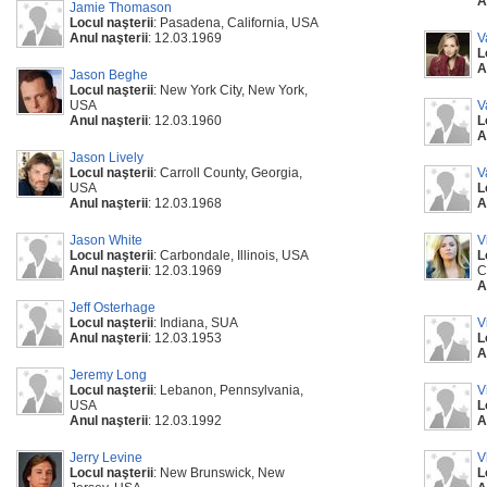
A
Jamie Thomason
Locul naşterii
: Pasadena, California, USA
Anul naşterii
: 12.03.1969
V
L
A
Jason Beghe
Locul naşterii
: New York City, New York,
USA
V
Anul naşterii
: 12.03.1960
L
A
Jason Lively
Locul naşterii
: Carroll County, Georgia,
V
USA
L
Anul naşterii
: 12.03.1968
A
Jason White
V
Locul naşterii
: Carbondale, Illinois, USA
L
Anul naşterii
: 12.03.1969
C
A
Jeff Osterhage
Locul naşterii
: Indiana, SUA
V
Anul naşterii
: 12.03.1953
L
A
Jeremy Long
Locul naşterii
: Lebanon, Pennsylvania,
V
USA
L
Anul naşterii
: 12.03.1992
A
Jerry Levine
V
Locul naşterii
: New Brunswick, New
L