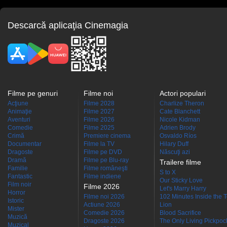
Descarcă aplicaţia Cinemagia
Filme pe genuri
Filme noi
Actori populari
Acţiune
Filme 2028
Charlize Theron
Animaţie
Filme 2027
Cate Blanchett
Aventuri
Filme 2026
Nicole Kidman
Comedie
Filme 2025
Adrien Brody
Crimă
Premiere cinema
Osvaldo Ríos
Documentar
Filme la TV
Hilary Duff
Dragoste
Filme pe DVD
Născuţi azi
Dramă
Filme pe Blu-ray
Trailere filme
Familie
Filme româneşti
S to X
Fantastic
Filme indiene
Our Sticky Love
Film noir
Filme 2026
Let's Marry Harry
Horror
Filme noi 2026
102 Minutes Inside the 
Istoric
Actiune 2026
Lion
Mister
Comedie 2026
Blood Sacrifice
Muzică
Dragoste 2026
The Only Living Pickpocke
Muzical