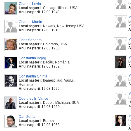
L
Charles Levin
A
Locul naşterii
: Chicago, Illinois, USA
Anul naşterii
: 12.03.1949
M
L
Charles Martin
P
Locul naşterii
: Newark, New Jersey, USA
A
Anul naşterii
: 12.03.1910
M
Chris Sanders
L
Locul naşterii
: Colorado, USA
A
Anul naşterii
: 12.03.1960
M
Constantin Bojog
L
Locul naşterii
: Bacău, România
A
Anul naşterii
: 12.03.1982
M
Constantin Chiriță
L
Locul naşterii
: Ibăneşti, jud. Vaslui,
A
România
Anul naşterii
: 12.03.1925
M
L
Courtney B. Vance
U
Locul naşterii
: Detroit, Michigan, SUA
A
Anul naşterii
: 12.03.1960
M
Dan Zorila
L
Locul naşterii
: Brasov
C
Anul naşterii
: 12.03.1963
A