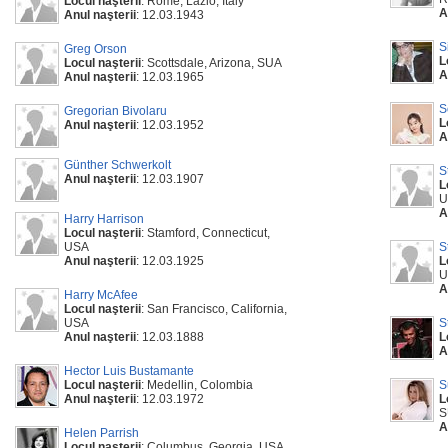
Locul naşterii
: Rome, Lazio, Italy
A
Anul naşterii
: 12.03.1943
S
Greg Orson
L
Locul naşterii
: Scottsdale, Arizona, SUA
A
Anul naşterii
: 12.03.1965
S
Gregorian Bivolaru
L
Anul naşterii
: 12.03.1952
A
Günther Schwerkolt
S
Anul naşterii
: 12.03.1907
L
U
A
Harry Harrison
Locul naşterii
: Stamford, Connecticut,
USA
S
Anul naşterii
: 12.03.1925
L
U
A
Harry McAfee
Locul naşterii
: San Francisco, California,
USA
S
Anul naşterii
: 12.03.1888
L
A
Hector Luis Bustamante
Locul naşterii
: Medellin, Colombia
S
Anul naşterii
: 12.03.1972
L
S
A
Helen Parrish
Locul naşterii
: Columbus, Georgia, USA