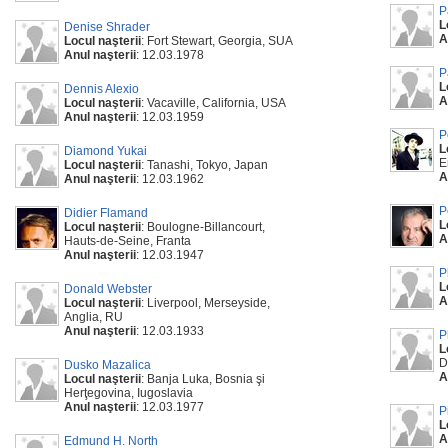
P
L
Denise Shrader
A
Locul naşterii
: Fort Stewart, Georgia, SUA
Anul naşterii
: 12.03.1978
P
L
Dennis Alexio
A
Locul naşterii
: Vacaville, California, USA
Anul naşterii
: 12.03.1959
P
L
Diamond Yukai
E
Locul naşterii
: Tanashi, Tokyo, Japan
A
Anul naşterii
: 12.03.1962
P
Didier Flamand
L
Locul naşterii
: Boulogne-Billancourt,
A
Hauts-de-Seine, Franta
Anul naşterii
: 12.03.1947
P
L
Donald Webster
A
Locul naşterii
: Liverpool, Merseyside,
Anglia, RU
Anul naşterii
: 12.03.1933
P
L
D
Dusko Mazalica
A
Locul naşterii
: Banja Luka, Bosnia şi
Herţegovina, Iugoslavia
Anul naşterii
: 12.03.1977
P
L
A
Edmund H. North