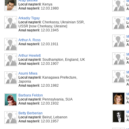
Arap Bethke
M
Locul naşterii
: Kenya
L
Anul naşterii
: 12.03.1980
A
Arkadiy Tigay
M
Locul naşterii
: Cherkassy, Ukrainian SSR,
L
USSR [now Cherkasy, Ukraine]
A
Anul naşterii
: 12.03.1945
M
Arthur A. Ross
L
Anul naşterii
: 12.03.1911
A
M
Arthur Hewlett
L
Locul naşterii
: Southampton, England, UK
A
Anul naşterii
: 12.03.1907
M
Asumi Miwa
L
Locul naşterii
: Kanagawa Prefecture,
H
Japonia
A
Anul naşterii
: 12.03.1982
M
Barbara Feldon
L
Locul naşterii
: Pennsylvania, SUA
A
Anul naşterii
: 12.03.1932
M
Betty Berberian
L
Locul naşterii
: Beirut, Lebanon
A
Anul naşterii
: 12.03.1957