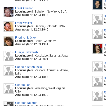
Anul naşterii
: 12.03.1919
R
L
A
Frank Overton
Locul naşterii
: Babylon, New York, SUA
Anul naşterii
: 12.03.1918
R
L
A
Frank Welker
Locul naşterii
: Denver, Colorado, USA
Anul naşterii
: 12.03.1946
R
L
A
Friedrich Mücke
Locul naşterii
: Berlin, Germany
Anul naşterii
: 12.03.1981
R
L
U
Fumiya Takahashi
A
Locul naşterii
: Kasukabe, Saitama, Japan
Anul naşterii
: 12.03.2001
R
L
Gabriele D'Annunzio
A
Locul naşterii
: Pescara, Abruzzi e Molise,
Italia
Anul naşterii
: 12.03.1863
R
L
A
George Lee
Locul naşterii
: Wheeling, West Virginia,
USA
R
Anul naşterii
: 12.03.1939
L
A
Georges Delerue