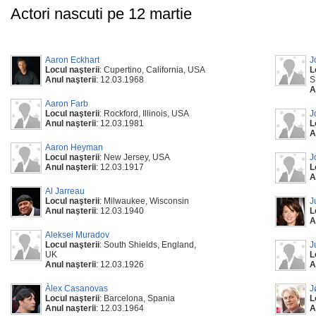
Actori nascuti pe 12 martie
Aaron Eckhart
J
Locul naşterii
: Cupertino, California, USA
L
Anul naşterii
: 12.03.1968
S
A
Aaron Farb
Locul naşterii
: Rockford, Illinois, USA
J
Anul naşterii
: 12.03.1981
L
A
Aaron Heyman
Locul naşterii
: New Jersey, USA
J
Anul naşterii
: 12.03.1917
L
A
Al Jarreau
Locul naşterii
: Milwaukee, Wisconsin
J
Anul naşterii
: 12.03.1940
L
A
Aleksei Muradov
Locul naşterii
: South Shields, England,
J
UK
L
Anul naşterii
: 12.03.1926
A
Àlex Casanovas
J
Locul naşterii
: Barcelona, Spania
L
Anul naşterii
: 12.03.1964
A