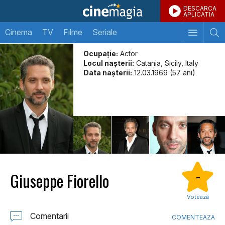
DESCARCA
APLICATIA
Cinema
TV
Filme
Seriale
Ocupație:
Actor
Locul naşterii:
Catania, Sicily, Italy
Data naşterii:
12.03.1969 (57 ani)
Giuseppe Fiorello
-
Votează
Comentarii
COMENTEAZA