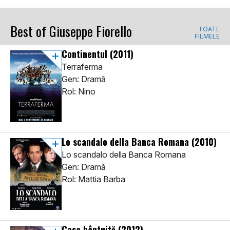
Best of Giuseppe Fiorello
TOATE
FILMELE
Continentul
(2011)
Terraferma
Gen: Dramă
Rol: Nino
Lo scandalo della Banca Romana
(2010)
Lo scandalo della Banca Romana
Gen: Dramă
Rol: Mattia Barba
Casa bântuită
(2012)