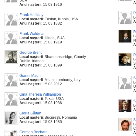
SUA
A
Anul naşterii
: 15.03.1916
R
Frank Holliday
L
Locul naşterii
: Easton, Illinois, USA
A
Anul naşterii
: 15.03.1882
R
Frank Waldman
L
Locul naşterii
: Illinois, SUA
N
Anul naşterii
: 15.03.1919
A
George Brent
R
Locul naşterii
: Shannonsbridge, County
L
Dublin, Irlanda
S
Anul naşterii
: 15.03.1899
A
Gianni Magni
S
Locul naşterii
: Milan, Lombardy, Italy
L
Anul naşterii
: 15.03.2012
U
A
Gina Theresa Williamson
Locul naşterii
: Texas, USA
S
Anul naşterii
: 15.03.1986
L
A
Gloria Găitan
Locul naşterii
: București, România
S
Anul naşterii
: 15.03.1985
L
C
Gorman Bechard
A