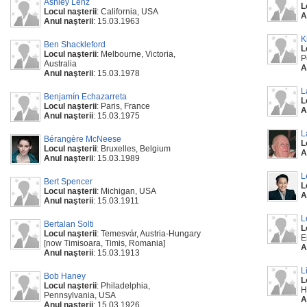
Ashley Lenz
L
Locul naşterii
: California, USA
A
Anul naşterii
: 15.03.1963
K
Ben Shackleford
L
Locul naşterii
: Melbourne, Victoria,
P
Australia
A
Anul naşterii
: 15.03.1978
L
Benjamín Echazarreta
L
Locul naşterii
: Paris, France
A
Anul naşterii
: 15.03.1975
L
Bérangère McNeese
L
Locul naşterii
: Bruxelles, Belgium
A
Anul naşterii
: 15.03.1989
L
Bert Spencer
L
Locul naşterii
: Michigan, USA
A
Anul naşterii
: 15.03.1911
L
Bertalan Solti
L
Locul naşterii
: Temesvár, Austria-Hungary
E
[now Timisoara, Timis, Romania]
A
Anul naşterii
: 15.03.1913
L
Bob Haney
L
Locul naşterii
: Philadelphia,
H
Pennsylvania, USA
A
Anul naşterii
: 15.03.1926