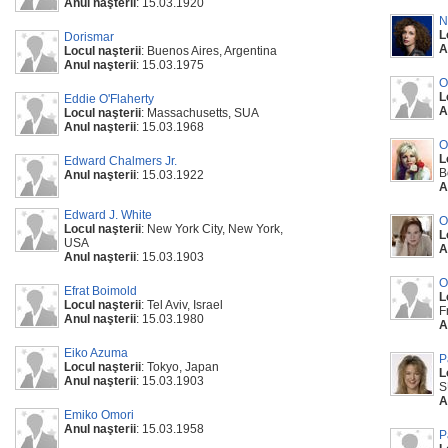
Anul naşterii
: 15.03.1920
N
L
Dorismar
A
Locul naşterii
: Buenos Aires, Argentina
Anul naşterii
: 15.03.1975
O
L
Eddie O'Flaherty
A
Locul naşterii
: Massachusetts, SUA
Anul naşterii
: 15.03.1968
O
L
Edward Chalmers Jr.
B
Anul naşterii
: 15.03.1922
A
Edward J. White
O
Locul naşterii
: New York City, New York,
L
USA
A
Anul naşterii
: 15.03.1903
O
Efrat Boimold
L
Locul naşterii
: Tel Aviv, Israel
F
Anul naşterii
: 15.03.1980
A
Eiko Azuma
P
Locul naşterii
: Tokyo, Japan
L
Anul naşterii
: 15.03.1903
S
A
Emiko Omori
Anul naşterii
: 15.03.1958
P