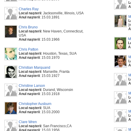
L
A
Charles Ray
Locul naşterii
: Jacksonville, Illinois, USA
M
Anul naşterii
: 15.03.1891
L
[
Chris Bruno
A
Locul naşterii
: New Haven, Connecticut,
USA
M
Anul naşterii
: 15.03.1966
L
A
Chris Patton
Locul naşterii
: Houston, Texas, SUA
M
Anul naşterii
: 15.03.1970
L
A
Christian Marquand
Locul naşterii
: Marseille, Franta
M
Anul naşterii
: 15.03.1927
L
A
Christine Larson
Locul naşterii
: Durand, Wisconsin
M
Anul naşterii
: 15.03.1918
L
A
Christopher Ausburn
Locul naşterii
: SUA
M
Anul naşterii
: 15.03.2000
L
A
Clare Wren
Locul naşterii
: San Francisco,CA
M
Anul naşterii
: 15.03.1956