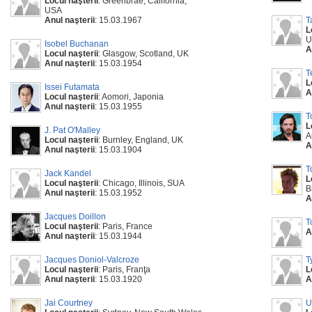
Locul naşterii
: Greenbrae, California,
USA
Anul naşterii
: 15.03.1967
T
L
U
Isobel Buchanan
A
Locul naşterii
: Glasgow, Scotland, UK
Anul naşterii
: 15.03.1954
T
L
Issei Futamata
A
Locul naşterii
: Aomori, Japonia
Anul naşterii
: 15.03.1955
T
L
J. Pat O'Malley
A
Locul naşterii
: Burnley, England, UK
A
Anul naşterii
: 15.03.1904
T
Jack Kandel
L
Locul naşterii
: Chicago, Illinois, SUA
B
Anul naşterii
: 15.03.1952
A
Jacques Doillon
T
Locul naşterii
: Paris, France
A
Anul naşterii
: 15.03.1944
Jacques Doniol-Valcroze
T
Locul naşterii
: Paris, Franţa
L
Anul naşterii
: 15.03.1920
A
Jai Courtney
U