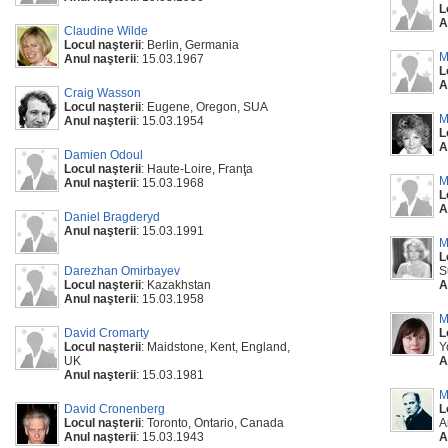
L
A
Claudine Wilde
Locul naşterii
: Berlin, Germania
M
Anul naşterii
: 15.03.1967
L
A
Craig Wasson
Locul naşterii
: Eugene, Oregon, SUA
M
Anul naşterii
: 15.03.1954
L
A
Damien Odoul
Locul naşterii
: Haute-Loire, Franţa
M
Anul naşterii
: 15.03.1968
L
A
Daniel Bragderyd
Anul naşterii
: 15.03.1991
M
L
Darezhan Omirbayev
S
Locul naşterii
: Kazakhstan
A
Anul naşterii
: 15.03.1958
M
David Cromarty
L
Locul naşterii
: Maidstone, Kent, England,
Y
UK
A
Anul naşterii
: 15.03.1981
M
David Cronenberg
L
Locul naşterii
: Toronto, Ontario, Canada
A
Anul naşterii
: 15.03.1943
A