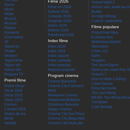
Film noir
Filme 2026
Violent Night 2
Horror
Filme noi 2026
Nelson-san, anata wa hit
Istoric
Actiune 2026
Buddy
Mister
Comedie 2026
All Night Wrong
Muzică
Dragoste 2026
3 zile în septembrie
Muzical
Horror 2026
Filme populare
Război
Indiene 2026
Romantic
Project Hail Mary
Româneşti 2026
Scurt metraj
În pielea mea
Index filme
SF
Wuthering Heights
Stand Up
Index 2026
Obsession
Thriller
Index 2025
Crime 101
Western
Index acţiune
Kîzîm
Taguri filme
Index comedie
Hoppers
Taguri stiri
Actori populari
The Secret Agent
Arhiva stiri
Regizori populari
Good Luck, Have Fun, D
Program TV
Scream 7
Program cinema
How to Make a Killing
Premii filme
Cinema Bucuresti
Cazul Samca
Premii Oscar
Cinema City Cotroceni
Dolce far niente
Oscar 2026
IMAX
The Last Viking
Oscar 2025
Movieplex Cinema
Kill Bill: The Whole Blood
Oscar 2024
Hollywood Multiplex
The Bride!
Cannes
Cineplexx Baneasa
Cold Storage
Cannes 2026
Happy Cinema
Globul de Aur
Cinema City Sun Plaza
Berlin
Cinema City Mega Mall
Venetia
Cinema City ParkLake