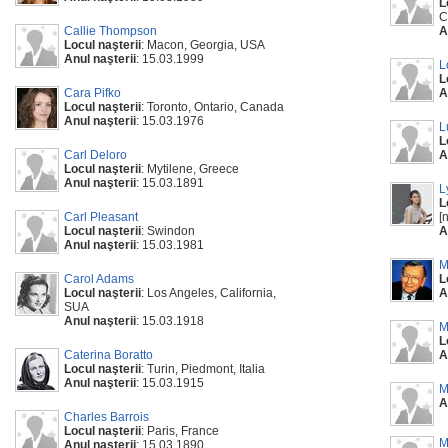
L
C
Callie Thompson
A
Locul naşterii
: Macon, Georgia, USA
Anul naşterii
: 15.03.1999
L
L
Cara Pifko
A
Locul naşterii
: Toronto, Ontario, Canada
Anul naşterii
: 15.03.1976
L
L
Carl Deloro
A
Locul naşterii
: Mytilene, Greece
Anul naşterii
: 15.03.1891
L
L
Carl Pleasant
[
Locul naşterii
: Swindon
A
Anul naşterii
: 15.03.1981
M
Carol Adams
L
Locul naşterii
: Los Angeles, California,
A
SUA
Anul naşterii
: 15.03.1918
M
L
Caterina Boratto
A
Locul naşterii
: Turin, Piedmont, Italia
Anul naşterii
: 15.03.1915
M
A
Charles Barrois
Locul naşterii
: Paris, France
M
Anul naşterii
: 15.03.1890