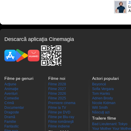
Z
L
A
Descarcă aplicaţia Cinemagia
Filme pe genuri
Filme noi
Actori populari
Acţiune
Filme 2028
Beyoncé
Animaţie
Filme 2027
Sofía Vergara
Aventuri
Filme 2026
Tom Hanks
Comedie
Filme 2025
Adrien Brody
Crimă
Premiere cinema
Nicole Kidman
Documentar
Filme la TV
Will Smith
Dragoste
Filme pe DVD
Născuţi azi
Dramă
Filme pe Blu-ray
Trailere filme
Familie
Filme româneşti
Bad Lieutenant: Tokyo
Fantastic
Filme indiene
Your Mother Your Mother 