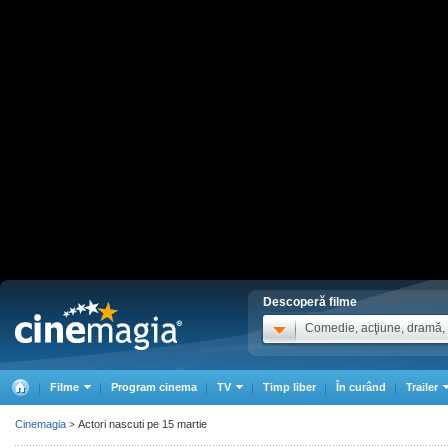
Descoperă filme
Comedie, acţiune, dramă, .
Filme
Program cinema
TV
Timp liber
În curând
Trailer
Cinemagia
Actori nascuti pe 15 martie
>