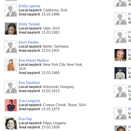
L
A
Emily Lipoma
Locul naşterii
: California, SUA
Anul naşterii
: 15.03.1986
P
L
A
Emily Tyndall
Locul naşterii
: Utah, SUA
Anul naşterii
: 15.03.1982
P
L
A
Erich Fiedler
Locul naşterii
: Berlin, Germany
Anul naşterii
: 15.03.1901
P
L
A
Eva Amurri Martino
Locul naşterii
: New York City, New York,
SUA
P
Anul naşterii
: 15.03.1985
L
A
Éva Gyulányi
Locul naşterii
: Kolozsvár, Hungary
R
Anul naşterii
: 15.03.1915
L
S
A
Eva Longoria
Locul naşterii
: Corpus Christi, Texas, SUA
Anul naşterii
: 15.03.1975
R
L
A
Éva Pap
Locul naşterii
: Pápa, Ungaria
Anul naşterii
: 15.03.1939
R