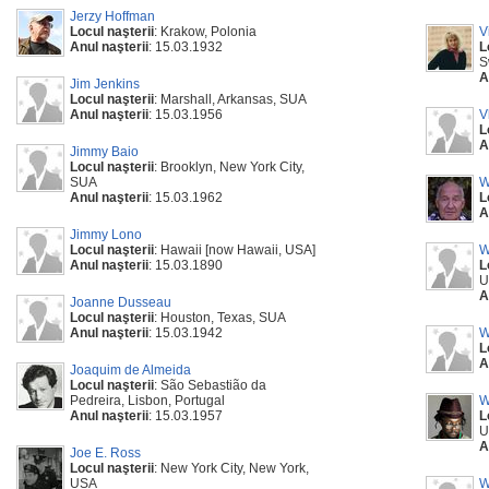
Jerzy Hoffman
Locul naşterii
: Krakow, Polonia
V
Anul naşterii
: 15.03.1932
L
S
A
Jim Jenkins
Locul naşterii
: Marshall, Arkansas, SUA
Anul naşterii
: 15.03.1956
V
L
A
Jimmy Baio
Locul naşterii
: Brooklyn, New York City,
SUA
W
Anul naşterii
: 15.03.1962
L
A
Jimmy Lono
Locul naşterii
: Hawaii [now Hawaii, USA]
W
Anul naşterii
: 15.03.1890
L
U
A
Joanne Dusseau
Locul naşterii
: Houston, Texas, SUA
Anul naşterii
: 15.03.1942
W
L
A
Joaquim de Almeida
Locul naşterii
: São Sebastião da
Pedreira, Lisbon, Portugal
W
Anul naşterii
: 15.03.1957
L
U
A
Joe E. Ross
Locul naşterii
: New York City, New York,
USA
W