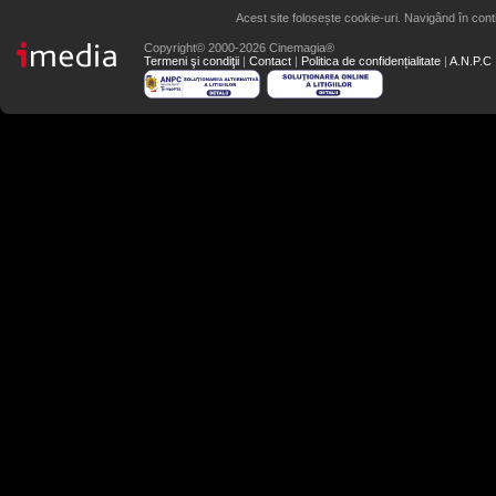
Acest site folosește cookie-uri. Navigând în conti
Copyright© 2000-2026 Cinemagia®
Termeni şi condiţii
|
Contact
|
Politica de confidențialitate
|
A.N.P.C