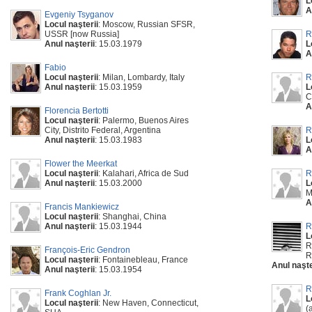
L
A
Evgeniy Tsyganov
Locul naşterii
: Moscow, Russian SFSR,
USSR [now Russia]
R
Anul naşterii
: 15.03.1979
L
A
Fabio
Locul naşterii
: Milan, Lombardy, Italy
R
Anul naşterii
: 15.03.1959
L
C
A
Florencia Bertotti
Locul naşterii
: Palermo, Buenos Aires
City, Distrito Federal, Argentina
R
Anul naşterii
: 15.03.1983
L
A
Flower the Meerkat
Locul naşterii
: Kalahari, Africa de Sud
R
Anul naşterii
: 15.03.2000
L
M
A
Francis Mankiewicz
Locul naşterii
: Shanghai, China
Anul naşterii
: 15.03.1944
R
L
R
François-Eric Gendron
R
Locul naşterii
: Fontainebleau, France
Anul naşte
Anul naşterii
: 15.03.1954
R
Frank Coghlan Jr.
L
Locul naşterii
: New Haven, Connecticut,
(