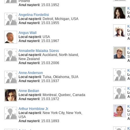
Poland
Anul naşterii
: 15.03.1952
K
L
Angelina Fiordellisi
A
Locul naşterii
: Detroit, Michigan, USA
Anul naşterii
: 15.03.1955
K
L
Angus Wall
U
Locul naşterii
: USA
A
Anul naşterii
: 15.03.1967
K
Annabelle Malaika Süess
L
Locul naşterii
: Auckland, North Island,
S
New Zealand
A
Anul naşterii
: 15.03.2006
K
Anne Anderson
L
Locul naşterii
: Tulsa, Oklahoma, SUA
A
Anul naşterii
: 15.03.1937
K
Anne Bedian
L
Locul naşterii
: Montreal, Quebec, Canada
A
Anul naşterii
: 15.03.1972
K
Arthur Hornblow Jr.
L
Locul naşterii
: New York City, New York,
U
USA
A
Anul naşterii
: 15.03.1893
K