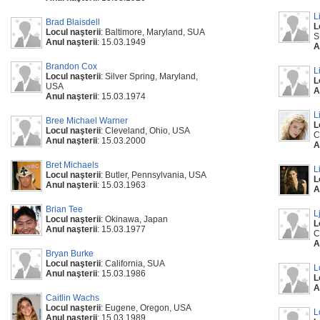
L
Brad Blaisdell
L
Locul naşterii
: Baltimore, Maryland, SUA
S
Anul naşterii
: 15.03.1949
A
Brandon Cox
L
Locul naşterii
: Silver Spring, Maryland,
L
USA
A
Anul naşterii
: 15.03.1974
L
Bree Michael Warner
L
Locul naşterii
: Cleveland, Ohio, USA
C
Anul naşterii
: 15.03.2000
A
Bret Michaels
L
Locul naşterii
: Butler, Pennsylvania, USA
L
Anul naşterii
: 15.03.1963
A
Brian Tee
L
Locul naşterii
: Okinawa, Japan
L
Anul naşterii
: 15.03.1977
C
A
Bryan Burke
Locul naşterii
: California, SUA
L
Anul naşterii
: 15.03.1986
L
A
Caitlin Wachs
Locul naşterii
: Eugene, Oregon, USA
L
Anul naşterii
: 15.03.1989