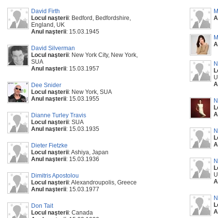
David Firth
M
Locul naşterii
: Bedford, Bedfordshire,
A
England, UK
Anul naşterii
: 15.03.1945
M
A
David Silverman
Locul naşterii
: New York City, New York,
SUA
N
Anul naşterii
: 15.03.1957
L
U
A
Dee Snider
Locul naşterii
: New York, SUA
Anul naşterii
: 15.03.1955
N
L
A
Dianne Turley Travis
Locul naşterii
: SUA
Anul naşterii
: 15.03.1935
N
L
A
Dieter Fietzke
Locul naşterii
: Ashiya, Japan
Anul naşterii
: 15.03.1936
N
L
U
Dimitris Apostolou
A
Locul naşterii
: Alexandroupolis, Greece
Anul naşterii
: 15.03.1977
N
L
Don Tait
A
Locul naşterii
: Canada