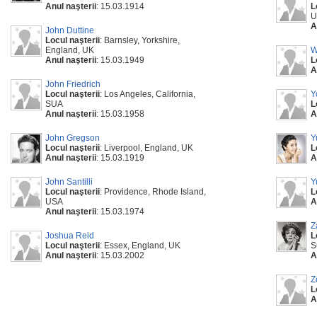
Anul naşterii
: 15.03.1914
L
U
A
John Duttine
Locul naşterii
: Barnsley, Yorkshire,
England, UK
W
Anul naşterii
: 15.03.1949
L
A
John Friedrich
Locul naşterii
: Los Angeles, California,
Y
SUA
L
Anul naşterii
: 15.03.1958
A
John Gregson
Y
Locul naşterii
: Liverpool, England, UK
L
Anul naşterii
: 15.03.1919
A
John Santilli
Y
Locul naşterii
: Providence, Rhode Island,
L
USA
A
Anul naşterii
: 15.03.1974
Z
Joshua Reid
L
Locul naşterii
: Essex, England, UK
S
Anul naşterii
: 15.03.2002
A
Z
L
A