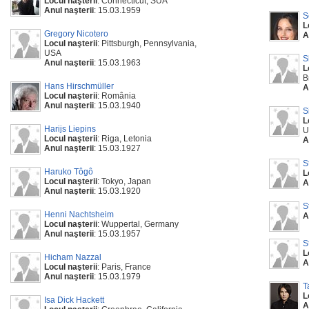
Locul naşterii
: Connecticut, SUA
Anul naşterii
: 15.03.1959
S
L
Gregory Nicotero
A
Locul naşterii
: Pittsburgh, Pennsylvania,
USA
S
Anul naşterii
: 15.03.1963
L
B
Hans Hirschmüller
A
Locul naşterii
: România
Anul naşterii
: 15.03.1940
S
L
Harijs Liepins
U
Locul naşterii
: Riga, Letonia
A
Anul naşterii
: 15.03.1927
S
Haruko Tôgô
L
Locul naşterii
: Tokyo, Japan
A
Anul naşterii
: 15.03.1920
S
Henni Nachtsheim
A
Locul naşterii
: Wuppertal, Germany
Anul naşterii
: 15.03.1957
S
L
Hicham Nazzal
A
Locul naşterii
: Paris, France
Anul naşterii
: 15.03.1979
T
L
Isa Dick Hackett
A