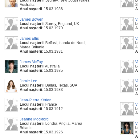
Locul naşterii
: Sydney, New South Wales,
L
Australia
S
Anul naşterii
: 15.03.1986
A
James Bowen
V
Locul naşterii
: Surrey, England, UK
L
Anul naşterii
: 15.03.1979
A
James Ellis
V
Locul naşterii
: Belfast, Irlanda de Nord,
L
Marea Britanie
A
Anul naşterii
: 15.03.1931
A
James McFay
V
Locul naşterii
: Australia
L
Anul naşterii
: 15.03.1985
A
Jamie Lee
V
Locul naşterii
: Dallas, Texas, SUA
L
Anul naşterii
: 15.03.1983
U
A
Jean-Pierre Kérien
Locul naşterii
: France
V
Anul naşterii
: 15.03.1912
L
A
Jeanne Mockford
Locul naşterii
: Londra, Anglia, Marea
V
Britanie
L
Anul naşterii
: 15.03.1926
K
A