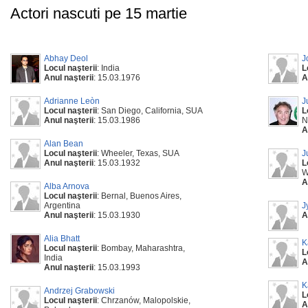
Actori nascuti pe 15 martie
Abhay Deol
J
Locul naşterii
: India
L
Anul naşterii
: 15.03.1976
A
Adrianne Leòn
J
Locul naşterii
: San Diego, California, SUA
L
Anul naşterii
: 15.03.1986
N
A
Alan Bean
Locul naşterii
: Wheeler, Texas, SUA
J
Anul naşterii
: 15.03.1932
L
W
A
Alba Arnova
Locul naşterii
: Bernal, Buenos Aires,
Argentina
J
Anul naşterii
: 15.03.1930
A
Alia Bhatt
K
Locul naşterii
: Bombay, Maharashtra,
L
India
A
Anul naşterii
: 15.03.1993
K
Andrzej Grabowski
L
Locul naşterii
: Chrzanów, Malopolskie,
A