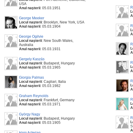
USA
R
Anul naşterii
: 05.03.1951
L
A
George Meeker
Locul naşterii
: Brooklyn, New York, USA
R
Anul naşterii
: 05.03.1904
L
A
George Ogilvie
Locul naşterii
: New South Wales,
R
Australia
L
Anul naşterii
: 05.03.1931
A
Gergely Kaszás
R
Locul naşterii
: Budapest, Hungary
L
Anul naşterii
: 05.03.1965
A
Giorgia Palmas
R
Locul naşterii
: Cagliari, Italia
L
Anul naşterii
: 05.03.1982
A
Graham Reynolds
R
Locul naşterii
: Frankfurt, Germany
L
Anul naşterii
: 05.03.1971
A
György Nagy
R
Locul naşterii
: Budapest, Hungary
L
Anul naşterii
: 05.03.1905
S
A
Haig Acterian