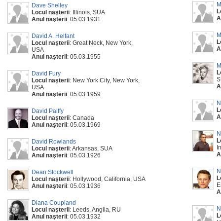
M
Dave Shelley
L
Locul naşterii
: Illinois, SUA
A
Anul naşterii
: 05.03.1931
M
David A. Helfant
L
Locul naşterii
: Great Neck, New York,
A
USA
Anul naşterii
: 05.03.1955
M
L
David Fury
S
Locul naşterii
: New York City, New York,
A
USA
Anul naşterii
: 05.03.1959
N
L
David Palffy
A
Locul naşterii
: Canada
Anul naşterii
: 05.03.1969
N
L
David Rowlands
I
Locul naşterii
: Arkansas, SUA
A
Anul naşterii
: 05.03.1926
N
Dean Stockwell
L
Locul naşterii
: Hollywood, California, USA
E
Anul naşterii
: 05.03.1936
A
Diana Coupland
N
Locul naşterii
: Leeds, Anglia, RU
L
Anul naşterii
: 05.03.1932