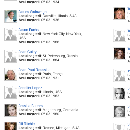
Anul naşterii
: 05.03.1934
T
James Wainwright
L
Locul naşterii
: Danville, Illinois, SUA
C
Anul naşterii
: 05.03.1938
A
Jason Fuchs
T
Locul naşterii
: New York City, New York,
L
USA
A
Anul naşterii
: 05.03.1986
T
Jean Guitry
L
Locul naşterii
: St. Petersburg, Russia
U
Anul naşterii
: 05.03.1884
A
Jean-Paul Roussillon
T
Locul naşterii
: Paris, Franţa
L
Anul naşterii
: 05.03.1931
A
Jennifer Lopez
V
Locul naşterii
: Illinois, USA
L
Anul naşterii
: 05.03.1983
A
Jessica Boehrs
V
Locul naşterii
: Magdeburg, Germania
L
Anul naşterii
: 05.03.1980
A
Jill Ritchie
V
Locul naşterii
: Romeo, Michigan, SUA
L