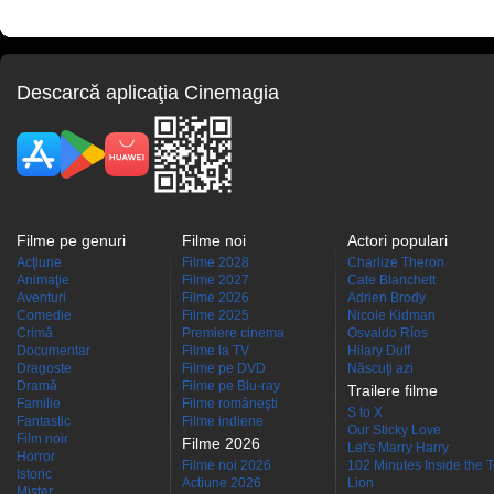
Descarcă aplicaţia Cinemagia
Filme pe genuri
Filme noi
Actori populari
Acţiune
Filme 2028
Charlize Theron
Animaţie
Filme 2027
Cate Blanchett
Aventuri
Filme 2026
Adrien Brody
Comedie
Filme 2025
Nicole Kidman
Crimă
Premiere cinema
Osvaldo Ríos
Documentar
Filme la TV
Hilary Duff
Dragoste
Filme pe DVD
Născuţi azi
Dramă
Filme pe Blu-ray
Trailere filme
Familie
Filme româneşti
S to X
Fantastic
Filme indiene
Our Sticky Love
Film noir
Filme 2026
Let's Marry Harry
Horror
Filme noi 2026
102 Minutes Inside the 
Istoric
Actiune 2026
Lion
Mister