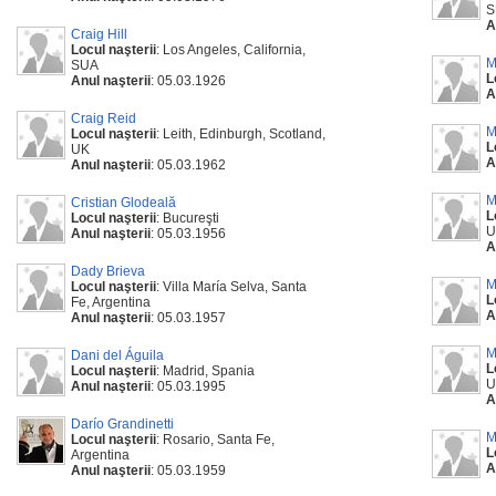
S
A
Craig Hill
Locul naşterii
: Los Angeles, California,
M
SUA
L
Anul naşterii
: 05.03.1926
A
Craig Reid
M
Locul naşterii
: Leith, Edinburgh, Scotland,
L
UK
A
Anul naşterii
: 05.03.1962
M
Cristian Glodeală
L
Locul naşterii
: Bucureşti
U
Anul naşterii
: 05.03.1956
A
Dady Brieva
M
Locul naşterii
: Villa María Selva, Santa
L
Fe, Argentina
A
Anul naşterii
: 05.03.1957
M
Dani del Águila
L
Locul naşterii
: Madrid, Spania
U
Anul naşterii
: 05.03.1995
A
Darío Grandinetti
M
Locul naşterii
: Rosario, Santa Fe,
L
Argentina
A
Anul naşterii
: 05.03.1959