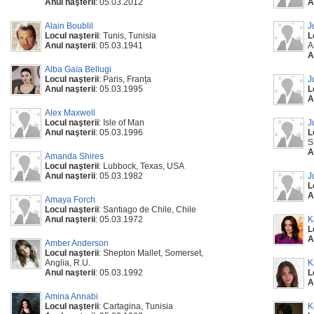
Anul naşterii
: 05.03.2012
A
Alain Boublil
J
Locul naşterii
: Tunis, Tunisia
L
Anul naşterii
: 05.03.1941
A
A
Alba Gaïa Bellugi
Locul naşterii
: Paris, Franța
J
Anul naşterii
: 05.03.1995
L
A
Alex Maxwell
Locul naşterii
: Isle of Man
J
Anul naşterii
: 05.03.1996
L
S
A
Amanda Shires
Locul naşterii
: Lubbock, Texas, USA
Anul naşterii
: 05.03.1982
J
L
A
Amaya Forch
Locul naşterii
: Santiago de Chile, Chile
Anul naşterii
: 05.03.1972
K
L
A
Amber Anderson
Locul naşterii
: Shepton Mallet, Somerset,
Anglia, R.U.
K
Anul naşterii
: 05.03.1992
L
A
Amina Annabi
Locul naşterii
: Cartagina, Tunisia
K