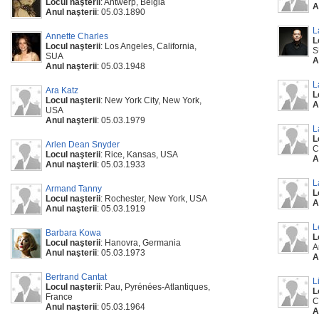
Locul naşterii
: Antwerp, Belgia
A
Anul naşterii
: 05.03.1890
L
Annette Charles
L
Locul naşterii
: Los Angeles, California,
S
SUA
A
Anul naşterii
: 05.03.1948
L
Ara Katz
L
Locul naşterii
: New York City, New York,
A
USA
Anul naşterii
: 05.03.1979
L
L
Arlen Dean Snyder
C
Locul naşterii
: Rice, Kansas, USA
A
Anul naşterii
: 05.03.1933
L
Armand Tanny
L
Locul naşterii
: Rochester, New York, USA
A
Anul naşterii
: 05.03.1919
L
Barbara Kowa
L
Locul naşterii
: Hanovra, Germania
A
Anul naşterii
: 05.03.1973
A
Bertrand Cantat
L
Locul naşterii
: Pau, Pyrénées-Atlantiques,
L
France
C
Anul naşterii
: 05.03.1964
A