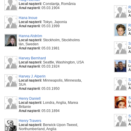
Locul naşterii
: Constanţa, România
R
Anul naşterii
: 05.03.1904
L
A
Hana Inoue
Locul naşterii
: Tokyo, Japonia
R
Anul naşterii
: 05.03.1999
L
A
Hanna Alström
Locul naşterii
: Stockholm, Stockholms
S
län, Sweden
L
Anul naşterii
: 05.03.1981
A
Harvey Bernhard
S
Locul naşterii
: Seattle, Washington, USA
L
Anul naşterii
: 05.03.1924
A
Harvey J. Alperin
S
Locul naşterii
: Minneapolis, Minnesota,
L
SUA
A
Anul naşterii
: 05.03.1950
S
Henry Daniell
L
Locul naşterii
: Londra, Anglia, Marea
A
Britanie
Anul naşterii
: 05.03.1894
S
L
Henry Travers
A
Locul naşterii
: Berwick-Upon-Tweed,
Northumberland, Anglia