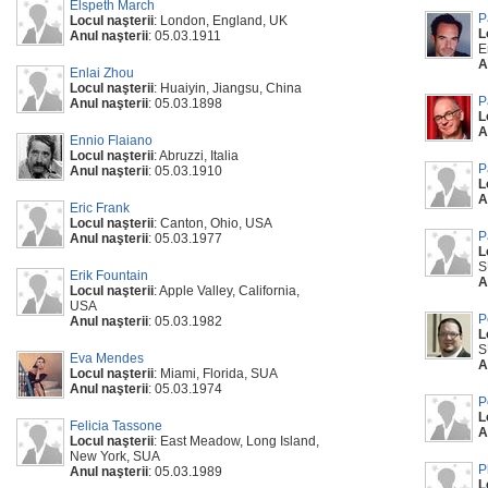
Elspeth March
P
Locul naşterii
: London, England, UK
L
Anul naşterii
: 05.03.1911
E
A
Enlai Zhou
Locul naşterii
: Huaiyin, Jiangsu, China
P
Anul naşterii
: 05.03.1898
L
A
Ennio Flaiano
Locul naşterii
: Abruzzi, Italia
P
Anul naşterii
: 05.03.1910
L
A
Eric Frank
Locul naşterii
: Canton, Ohio, USA
P
Anul naşterii
: 05.03.1977
L
S
Erik Fountain
A
Locul naşterii
: Apple Valley, California,
USA
P
Anul naşterii
: 05.03.1982
L
S
Eva Mendes
A
Locul naşterii
: Miami, Florida, SUA
Anul naşterii
: 05.03.1974
P
L
Felicia Tassone
A
Locul naşterii
: East Meadow, Long Island,
New York, SUA
P
Anul naşterii
: 05.03.1989
L