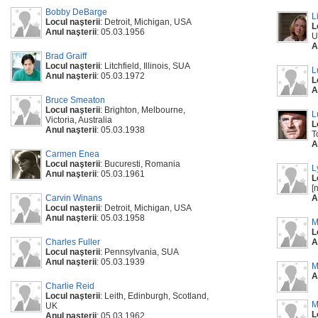
Bobby DeBarge
L
Locul naşterii
: Detroit, Michigan, USA
L
Anul naşterii
: 05.03.1956
U
A
Brad Graiff
Locul naşterii
: Litchfield, Illinois, SUA
L
Anul naşterii
: 05.03.1972
L
A
Bruce Smeaton
Locul naşterii
: Brighton, Melbourne,
L
Victoria, Australia
L
Anul naşterii
: 05.03.1938
T
A
Carmen Enea
Locul naşterii
: Bucuresti, Romania
L
Anul naşterii
: 05.03.1961
L
[
Carvin Winans
A
Locul naşterii
: Detroit, Michigan, USA
Anul naşterii
: 05.03.1958
M
L
Charles Fuller
A
Locul naşterii
: Pennsylvania, SUA
Anul naşterii
: 05.03.1939
M
A
Charlie Reid
Locul naşterii
: Leith, Edinburgh, Scotland,
M
UK
L
Anul naşterii
: 05.03.1962