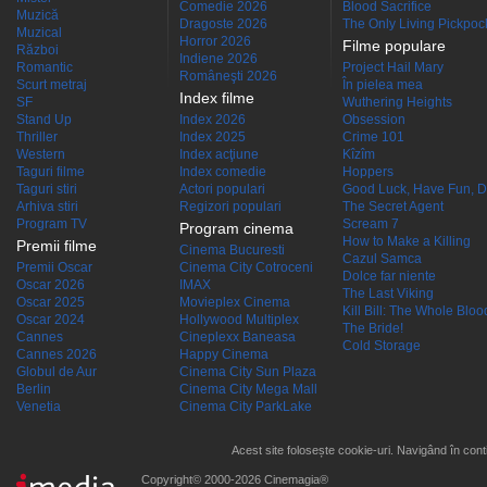
Comedie 2026
Blood Sacrifice
Muzică
Dragoste 2026
The Only Living Pickpocke
Muzical
Horror 2026
Filme populare
Război
Indiene 2026
Romantic
Project Hail Mary
Româneşti 2026
Scurt metraj
În pielea mea
Index filme
SF
Wuthering Heights
Stand Up
Index 2026
Obsession
Thriller
Index 2025
Crime 101
Western
Index acţiune
Kîzîm
Taguri filme
Index comedie
Hoppers
Taguri stiri
Actori populari
Good Luck, Have Fun, D
Arhiva stiri
Regizori populari
The Secret Agent
Program TV
Scream 7
Program cinema
How to Make a Killing
Premii filme
Cinema Bucuresti
Cazul Samca
Premii Oscar
Cinema City Cotroceni
Dolce far niente
Oscar 2026
IMAX
The Last Viking
Oscar 2025
Movieplex Cinema
Kill Bill: The Whole Blood
Oscar 2024
Hollywood Multiplex
The Bride!
Cannes
Cineplexx Baneasa
Cold Storage
Cannes 2026
Happy Cinema
Globul de Aur
Cinema City Sun Plaza
Berlin
Cinema City Mega Mall
Venetia
Cinema City ParkLake
Acest site folosește cookie-uri. Navigând în conti
Copyright© 2000-2026 Cinemagia®