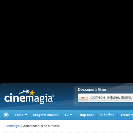
Descoperă filme
Comedie, acţiune, dramă, .
Filme
Program cinema
TV
Timp liber
În curând
Trailer
Cinemagia
Actori nascuti pe 5 martie
>