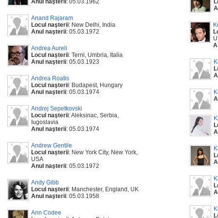
Anul naşterii
: 05.03.1962
L
A
Anand Rajaram
Locul naşterii
: New Delhi, India
K
Anul naşterii
: 05.03.1972
L
U
A
Andrea Aureli
Locul naşterii
: Terni, Umbria, Italia
Anul naşterii
: 05.03.1923
K
L
A
Andrea Roatis
Locul naşterii
: Budapest, Hungary
Anul naşterii
: 05.03.1974
K
A
Andrej Sepetkovski
Locul naşterii
: Aleksinac, Serbia,
K
Iugoslavia
L
Anul naşterii
: 05.03.1974
A
Andrew Gentile
K
Locul naşterii
: New York City, New York,
L
USA
A
Anul naşterii
: 05.03.1972
K
Andy Gibb
L
Locul naşterii
: Manchester, England, UK
A
Anul naşterii
: 05.03.1958
K
Ann Codee
L