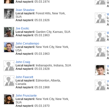
Anul naşterii
: 05.03.1974
M
A
Joan Shawlee
Locul naşterii
: Forest Hills, New York,
W
SUA
L
Anul naşterii
: 05.03.1926
S
A
Joe Exotic
Locul naşterii
: Garden City, Kansas, SUA
W
Anul naşterii
: 05.03.1963
L
A
John Cenatiempo
Locul naşterii
: New York City, New York,
Y
USA
L
Anul naşterii
: 05.03.1963
S
A
John Craig
Locul naşterii
: Indianapolis, Indiana, SUA
Y
Anul naşterii
: 05.03.1928
L
A
John Fawcett
Locul naşterii
: Edmonton, Alberta,
Y
Canada
L
Anul naşterii
: 05.03.1968
A
John Frusciante
Locul naşterii
: New York City, New York,
SUA
Anul naşterii
: 05.03.1970