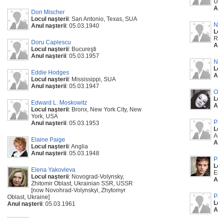
U
A
Don Mischer
Locul naşterii
: San Antonio, Texas, SUA
N
Anul naşterii
: 05.03.1940
L
R
Doru Caplescu
A
Locul naşterii
: Bucureşti
Anul naşterii
: 05.03.1957
N
L
Eddie Hodges
A
Locul naşterii
: Mississippi, SUA
Anul naşterii
: 05.03.1947
O
L
Edward L. Moskowitz
A
Locul naşterii
: Bronx, New York City, New
York, USA
P
Anul naşterii
: 05.03.1953
L
A
Elaine Paige
A
Locul naşterii
: Anglia
Anul naşterii
: 05.03.1948
P
L
Elena Yakovleva
E
Locul naşterii
: Novograd-Volynsky,
A
Zhitomir Oblast, Ukrainian SSR, USSR
[now Novohrad-Volynskyi, Zhytomyr
P
Oblast, Ukraine]
L
Anul naşterii
: 05.03.1961
A