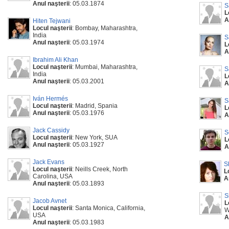
Anul naşterii
: 05.03.1874
S
L
A
Hiten Tejwani
Locul naşterii
: Bombay, Maharashtra,
India
S
Anul naşterii
: 05.03.1974
L
A
Ibrahim Ali Khan
Locul naşterii
: Mumbai, Maharashtra,
S
India
L
Anul naşterii
: 05.03.2001
A
Iván Hermés
S
Locul naşterii
: Madrid, Spania
L
Anul naşterii
: 05.03.1976
A
Jack Cassidy
S
Locul naşterii
: New York, SUA
L
Anul naşterii
: 05.03.1927
A
Jack Evans
S
Locul naşterii
: Neills Creek, North
L
Carolina, USA
A
Anul naşterii
: 05.03.1893
S
Jacob Avnet
L
Locul naşterii
: Santa Monica, California,
W
USA
A
Anul naşterii
: 05.03.1983