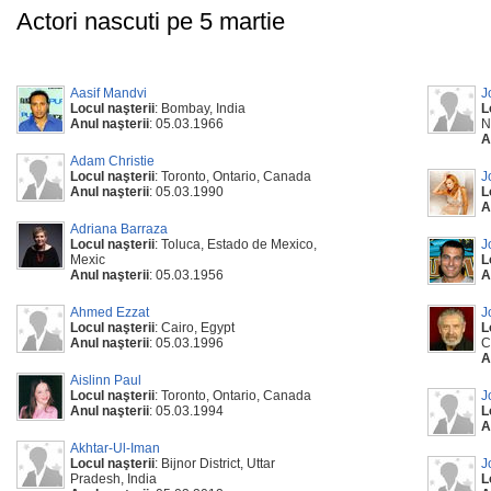
Actori nascuti pe 5 martie
Aasif Mandvi
J
Locul naşterii
: Bombay, India
L
Anul naşterii
: 05.03.1966
N
A
Adam Christie
Locul naşterii
: Toronto, Ontario, Canada
J
Anul naşterii
: 05.03.1990
L
A
Adriana Barraza
Locul naşterii
: Toluca, Estado de Mexico,
J
Mexic
L
Anul naşterii
: 05.03.1956
A
Ahmed Ezzat
J
Locul naşterii
: Cairo, Egypt
L
Anul naşterii
: 05.03.1996
C
A
Aislinn Paul
Locul naşterii
: Toronto, Ontario, Canada
J
Anul naşterii
: 05.03.1994
L
A
Akhtar-Ul-Iman
Locul naşterii
: Bijnor District, Uttar
J
Pradesh, India
L