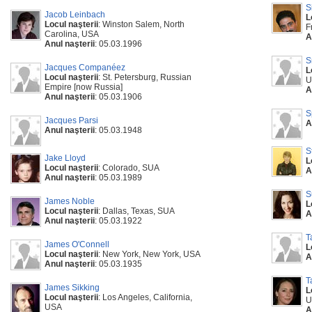
S
Jacob Leinbach
L
Locul naşterii
: Winston Salem, North
F
Carolina, USA
A
Anul naşterii
: 05.03.1996
S
Jacques Companéez
L
Locul naşterii
: St. Petersburg, Russian
U
Empire [now Russia]
A
Anul naşterii
: 05.03.1906
S
Jacques Parsi
A
Anul naşterii
: 05.03.1948
S
Jake Lloyd
L
Locul naşterii
: Colorado, SUA
A
Anul naşterii
: 05.03.1989
S
James Noble
L
Locul naşterii
: Dallas, Texas, SUA
A
Anul naşterii
: 05.03.1922
T
James O'Connell
L
Locul naşterii
: New York, New York, USA
A
Anul naşterii
: 05.03.1935
T
James Sikking
L
Locul naşterii
: Los Angeles, California,
U
USA
A