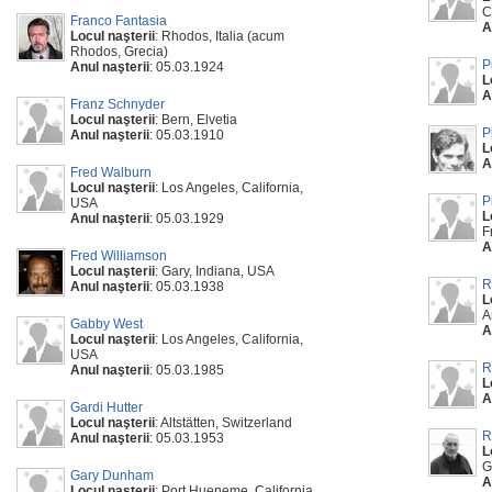
C
Franco Fantasia
A
Locul naşterii
: Rhodos, Italia (acum
Rhodos, Grecia)
P
Anul naşterii
: 05.03.1924
L
A
Franz Schnyder
Locul naşterii
: Bern, Elvetia
P
Anul naşterii
: 05.03.1910
L
A
Fred Walburn
Locul naşterii
: Los Angeles, California,
P
USA
L
Anul naşterii
: 05.03.1929
F
A
Fred Williamson
Locul naşterii
: Gary, Indiana, USA
R
Anul naşterii
: 05.03.1938
L
A
Gabby West
A
Locul naşterii
: Los Angeles, California,
USA
R
Anul naşterii
: 05.03.1985
L
A
Gardi Hutter
Locul naşterii
: Altstätten, Switzerland
R
Anul naşterii
: 05.03.1953
L
G
Gary Dunham
A
Locul naşterii
: Port Hueneme, California,