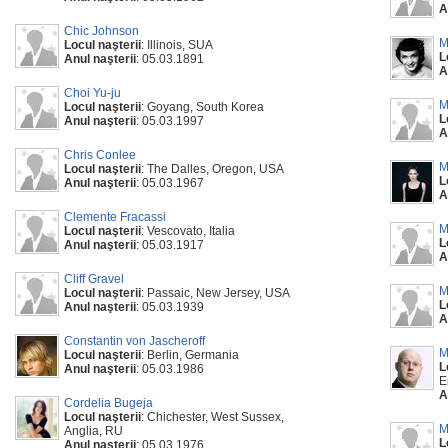
A
Chic Johnson
M
Locul naşterii
: Illinois, SUA
L
Anul naşterii
: 05.03.1891
A
Choi Yu-ju
M
Locul naşterii
: Goyang, South Korea
L
Anul naşterii
: 05.03.1997
A
Chris Conlee
M
Locul naşterii
: The Dalles, Oregon, USA
L
Anul naşterii
: 05.03.1967
A
Clemente Fracassi
M
Locul naşterii
: Vescovato, Italia
L
Anul naşterii
: 05.03.1917
A
Cliff Gravel
M
Locul naşterii
: Passaic, New Jersey, USA
L
Anul naşterii
: 05.03.1939
A
Constantin von Jascheroff
M
Locul naşterii
: Berlin, Germania
L
Anul naşterii
: 05.03.1986
E
A
Cordelia Bugeja
Locul naşterii
: Chichester, West Sussex,
M
Anglia, RU
L
Anul naşterii
: 05.03.1976