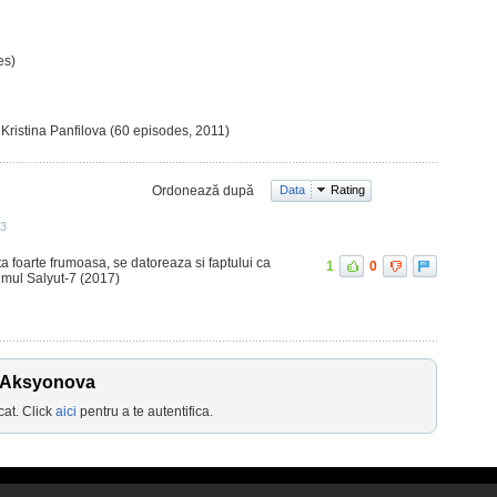
es)
 Kristina Panfilova (60 episodes, 2011)
Ordonează după
Data
Rating
33
a foarte frumoasa, se datoreaza si faptului ca
1
0
ilmul Salyut-7 (2017)
v Aksyonova
cat. Click
aici
pentru a te autentifica.