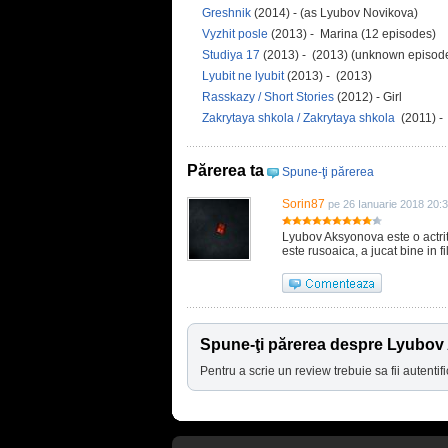
Greshnik
(2014) - (as Lyubov Novikova)
Vyzhit posle
(2013) - Marina (12 episodes)
Studiya 17
(2013) - (2013) (unknown episod
Lyubit ne lyubit
(2013) - (2013)
Rasskazy / Short Stories
(2012) - Girl
Zakrytaya shkola / Zakrytaya shkola
(2011) -
Părerea ta
Spune-ţi părerea
Sorin87
pe 26 Ianuarie 2018 20:
Lyubov Aksyonova este o actrit
este rusoaica, a jucat bine in f
Spune-ţi părerea despre Lyubo
Pentru a scrie un review trebuie sa fii autentifi