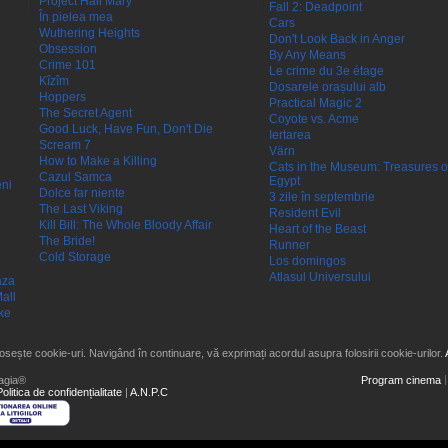
Project Hail Mary
Fall 2: Deadpoint
În pielea mea
Cars
Wuthering Heights
Don't Look Back in Anger
Obsession
By Any Means
Crime 101
Le crime du 3e étage
Kîzîm
Dosarele orașului alb
Hoppers
Practical Magic 2
The Secret Agent
Coyote vs. Acme
Good Luck, Have Fun, Don't Die
Iertarea
Scream 7
Värn
How to Make a Killing
Cats in the Museum: Treasures o
Cazul Samca
Egypt
eni
Dolce far niente
3 zile în septembrie
The Last Viking
Resident Evil
Kill Bill: The Whole Bloody Affair
Heart of the Beast
The Bride!
Runner
Cold Storage
Los domingos
Atlasul Universului
aza
all
ke
losește cookie-uri. Navigând în continuare, vă exprimați acordul asupra folosirii cookie-urilor.
agia®
Program cinema
Politica de confidențialitate
|
A.N.P.C