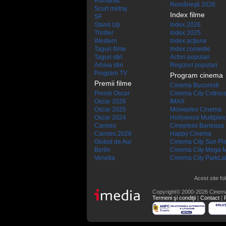
Romantic
Româneşti 2026
Scurt metraj
Index filme
SF
Stand Up
Index 2026
Thriller
Index 2025
Western
Index acţiune
Taguri filme
Index comedie
Taguri stiri
Actori populari
Arhiva stiri
Regizori populari
Program TV
Program cinema
Premii filme
Cinema Bucuresti
Premii Oscar
Cinema City Cotroc
Oscar 2026
IMAX
Oscar 2025
Movieplex Cinema
Oscar 2024
Hollywood Multiplex
Cannes
Cineplexx Baneasa
Cannes 2026
Happy Cinema
Globul de Aur
Cinema City Sun Pl
Berlin
Cinema City Mega M
Venetia
Cinema City ParkLa
Acest site fo
Copyright© 2000-2026 Cinem
Termeni şi condiţii
|
Contact
|