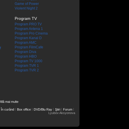
Game of Power
Violent Night 2
Program TV
Program PRO TV
Program Antena 1
Program Pro Cinema
Program Kanal D
Program AMC
Program FilmCafe
f
Program Diva
Program HBO
Program TV 1000
Program TVR 1
Program TVR 2
Află mai multe
În curând
Box office
DVD/Blu Ray
Ştiri
Forum
Lyubov Aksyonova