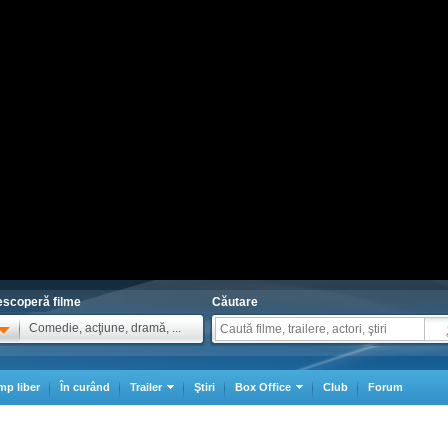
scoperă filme
Căutare
Comedie, acţiune, dramă, ...
mp liber
În curând
Trailer
Ştiri
Box Office
Club
Forum