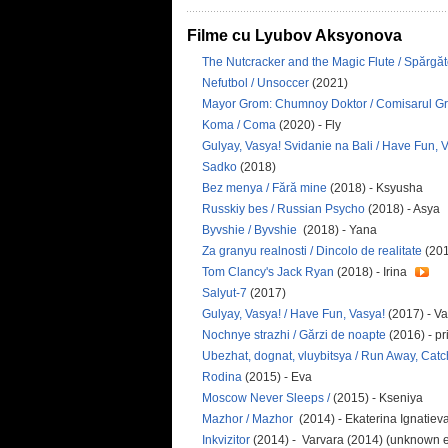
Filme cu Lyubov Aksyonova
The Nutcracker and the Magic Flute / Spărgăto
Nefutbol / Unsoccer
(2021)
Mayor Grom: Chumnoy Doktor / Comisarul G
Koma / Coma
(2020) - Fly
Gulyay, Vasya! Svidanie na Bali / Have Fun, V
Sadko
(2018)
Bez menya / Fără mine
(2018) - Ksyusha
Russkiy bes / Russian Psycho
(2018) - Asya
Byvshie / Byvshie
(2018) - Yana
Za granyu realnosti / Dincolo de realitate
(201
Tom Clancy's Jack Ryan
(2018) - Irina
Salyut-7
(2017)
Gulyay, Vasya! / Have Fun, Vasya!
(2017) - V
Nochnye strazhi / Gărzi de noapte
(2016) - p
Ubezhat, dognat, vluybitsya / Run Away, Catc
Rodina
(2015) - Eva
Moscow Never Sleeps /
(2015) - Kseniya
Mazhor / Mazhor
(2014) - Ekaterina Ignatiev
Inkvizitor
(2014) - Varvara (2014) (unknown 