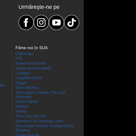
Urmăreşte-ne pe
Filme noi în SUA
Cliffhanger
P31
American Summer
Sense and Sensibility
Clayface
Forgotten Island
Digger
Sex
Other Mommy
The Legend of Aang: The Last
Airbender
Street Fighter
Remain
Jimmy
The Cat in the Hat
Ebenezer: A Christmas Carol
The Hunger Games: Sunrise on the
Reaping
Focker-in-Law