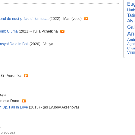
Eug
Hud
Tat
rul de nuci și flautul fermecat
(2022) - Mari (voce)
Aly
Gal
rom: Ciuma
(2021) - Yulia Pchelkina
An
Andr
asya! Date in Bali
(2020) - Vasya
Agat
Chu
Vino
8) - Veronika
asya
rințesa Dana
h Up, Fall in Love
(2015) - (as Lyubov Aksenova)
a
episodes)