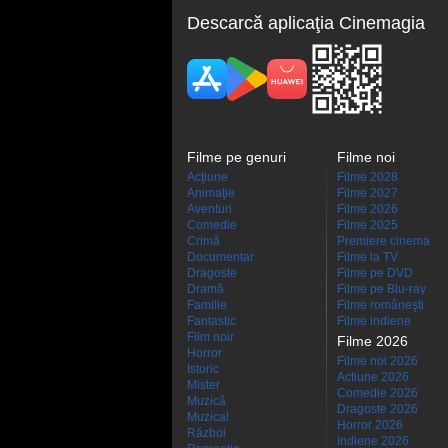
Descarcă aplicaţia Cinemagia
Filme pe genuri
Filme noi
Acţiune
Filme 2028
Animaţie
Filme 2027
Aventuri
Filme 2026
Comedie
Filme 2025
Crimă
Premiere cinema
Documentar
Filme la TV
Dragoste
Filme pe DVD
Dramă
Filme pe Blu-ray
Familie
Filme româneşti
Fantastic
Filme indiene
Film noir
Filme 2026
Horror
Filme noi 2026
Istoric
Actiune 2026
Mister
Comedie 2026
Muzică
Dragoste 2026
Muzical
Horror 2026
Război
Indiene 2026