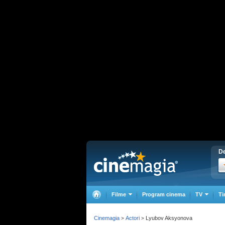
De
Filme
Program cinema
TV
Ti
Cinemagia
Actori
Lyubov Aksyonova
>
>