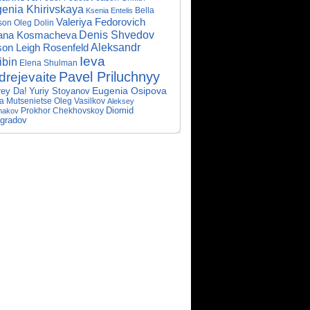
enia Khirivskaya
Bella
Ksenia Entelis
Valeriya Fedorovich
son
Oleg Dolin
Denis Shvedov
iana Kosmacheva
Aleksandr
son Leigh Rosenfeld
Ieva
ibin
Elena Shulman
Pavel Priluchnyy
drejevaite
Eugenia Osipova
ey Da!
Yuriy Stoyanov
a Mutsenietse
Oleg Vasilkov
Aleksey
Prokhor Chekhovskoy
Diomid
makov
gradov