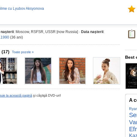
ilme cu Lyubov Aksyonova
 naşterii
: Moscow, RSFSR, USSR [now Russia] ·
Data naşterii
:
.1990
(36 ani)
 (17)
Toate pozele »
Best 
buie la această pagină
şi câştigă DVD-uri!
A c
Rya
Se
Va
Ef
Ka