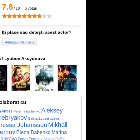
7.8
/
10
6
voturi
Îţi place sau deteşti acest actor?
Adaugă-l într-o listă!
of Lyubov Aksyonova
olaborat cu
Aleksey
n Andes
Peter Ivaschenko
rebryakov
Galina Zvyagintseva
Mikhail
nessa Johansson
remov
Marina
Elena Babenko
zankova
Fedor Fedotov
Jason Griffith