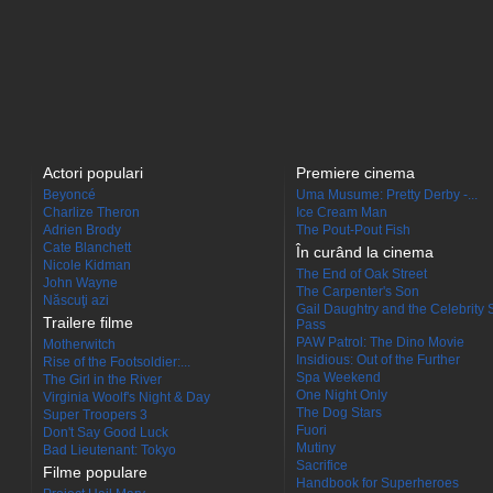
Actori populari
Premiere cinema
Beyoncé
Uma Musume: Pretty Derby -...
Charlize Theron
Ice Cream Man
Adrien Brody
The Pout-Pout Fish
Cate Blanchett
În curând la cinema
Nicole Kidman
The End of Oak Street
John Wayne
The Carpenter's Son
Născuţi azi
Gail Daughtry and the Celebrity 
Trailere filme
Pass
PAW Patrol: The Dino Movie
Motherwitch
Insidious: Out of the Further
Rise of the Footsoldier:...
Spa Weekend
The Girl in the River
One Night Only
Virginia Woolf's Night & Day
The Dog Stars
Super Troopers 3
Fuori
Don't Say Good Luck
Mutiny
Bad Lieutenant: Tokyo
Sacrifice
Filme populare
Handbook for Superheroes