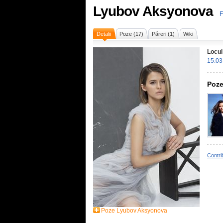
Lyubov Aksyonova
F
Detalii
Poze (17)
Păreri (1)
Wiki
Locul
15.03
Poze
Contri
Poze Lyubov Aksyonova