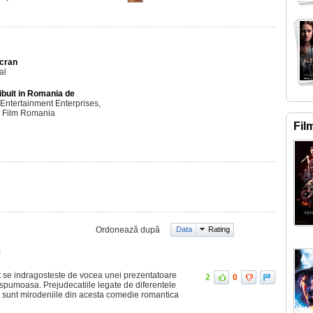
Ecran
al
ibuit in Romania de
Entertainment Enterprises,
d Film Romania
Fil
Ordonează după
Data
Rating
6
 se indragosteste de vocea unei prezentatoare
2
0
spumoasa. Prejudecatiile legate de diferentele
ei sunt mirodeniile din acesta comedie romantica