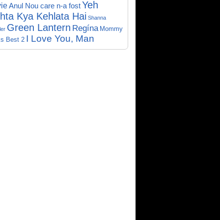
Yeh
ie
Anul Nou care n-a fost
hta Kya Kehlata Hai
Shanna
Green Lantern
Regína
Mommy
er
I Love You, Man
s Best 2