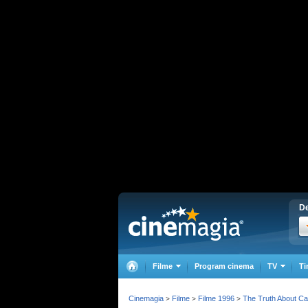
De
Filme
Program cinema
TV
Ti
Cinemagia
Filme
Filme 1996
The Truth About C
>
>
>