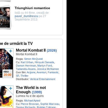
Triunghiuri romantice
listă cu 44 filme, creată de
pavel_dumitrescu
pe 27
Septembrie 2013
me de urmărit la TV
Mortal Kombat II
(2026)
Mortal Kombat II
Regia:
Simon McQuoid
Cu:
Karl Urban
,
Hiroyuki Sanada
,
,
,
Damon Herriman
Martyn Ford
,
Tadanobu Asano
Jessica McNamee
HBO
Gen film:
Acţiune
,
Aventuri
,
Fantastic
,
20:00
,
SF
Thriller
Distribuitor:
Vertical Entertainment
The World is not
Enough
(1999)
Lumea nu e de ajuns
Regia:
Michael Apted
Cu:
Pierce Brosnan
,
Sophie Marceau
,
,
,
Denise Richards
Robbie Coltrane