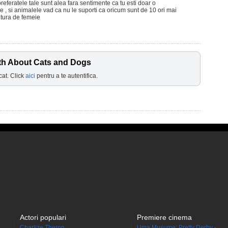
 preferatele tale sunt alea fara sentimente ca tu esti doar o
 , si animalele vad ca nu le suporti ca oricum sunt de 10 ori mai
ritura de femeie
uth About Cats and Dogs
cat. Click
aici
pentru a te autentifica.
Actori populari
Premiere cinema
Charlize Theron
Uma Musume: Pretty Derby -...