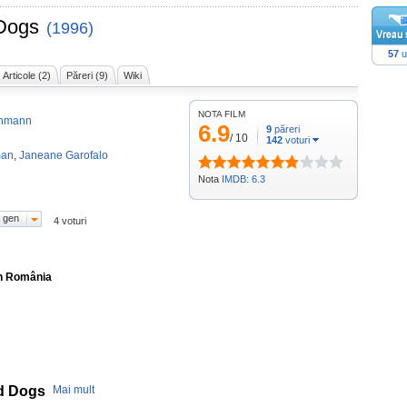
 Dogs
(1996)
57
u
Articole (2)
Păreri (9)
Wiki
NOTA FILM
ehmann
6.9
9
păreri
/
10
142
voturi
man
,
Janeane Garofalo
Nota
IMDB: 6.3
 gen
4 voturi
în România
nd Dogs
Mai mult