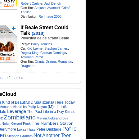
PRO TV
,
Robert Carlyle
Judi Dench
23:00
Gen film:
Acţiune
,
Aventuri
,
Crimă
,
Thriller
Distribuitor:
Ro Image 2000
If Beale Street Could
Talk
(2018)
Povestea de pe strada Beale
Regia:
Barry Jenkins
Cu:
KiKi Layne
,
Stephan James
,
,
,
Regina King
Colman Domingo
Cinemax 2
Teyonah Parris
01:20
Gen film:
Crimă
,
Dramă
,
Romantic
,
Dragoste
toate filmele »
eCloud
 Kind of Beautiful
Druga szansa
Here Today
(M)uchenik
 Monaco
Misaki Ito
Phillip Noyce
Leverage
tate
The Pact
Life in a Day
Kimse
Zombieland
ez
Marina Aleksandrova
The Numbers Station
a
Nolan Gerard Funk
Paf le
Berrymore
Peter Dinklage
Lukas Haas
ien
Not Another Teen
Stephen Graham