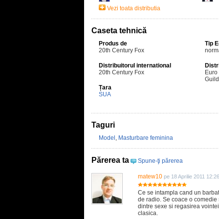
Vezi toata distributia
Caseta tehnică
Produs de
Tip 
20th Century Fox
norm
Distribuitorul international
Distr
20th Century Fox
Euro 
Guil
Țara
SUA
Taguri
Model
,
Masturbare feminina
Părerea ta
Spune-ţi părerea
matew10
pe 18 Aprilie 2011 12:2
Ce se intampla cand un barbat
de radio. Se coace o comedie 
dintre sexe si regasirea voint
clasica.