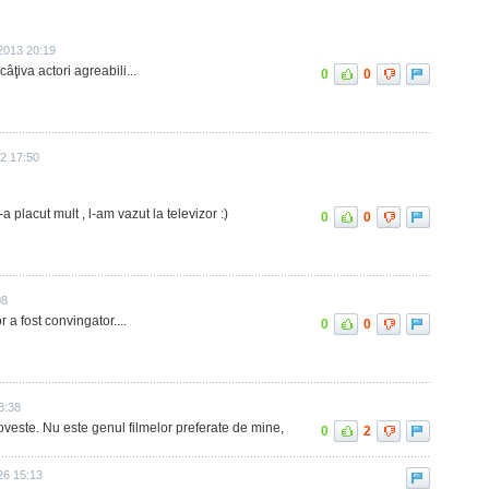
2013 20:19
ţiva actori agreabili...
0
0
2 17:50
-a placut mult , l-am vazut la televizor :)
0
0
08
r a fost convingator....
0
0
8:38
 poveste. Nu este genul filmelor preferate de mine,
0
2
26 15:13