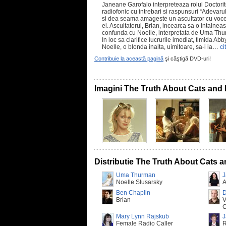
Janeane Garofalo interpreteaza rolul Doctori
radiofonic cu intrebari si raspunsuri “Adevarul 
si dea seama amageste un ascultator cu vocea 
ei. Ascultatorul, Brian, incearca sa o intalne
confunda cu Noelle, interpretata de Uma Thur
In loc sa clarifice lucrurile imediat, timida Ab
Noelle, o blonda inalta, uimitoare, sa-i ia…
ci
Contribuie la această pagină
şi câştigă DVD-uri!
Imagini The Truth About Cats and
Distributie The Truth About Cats 
Uma Thurman
J
Noelle Slusarsky
A
Ben Chaplin
D
Brian
V
C
Mary Lynn Rajskub
J
Female Radio Caller