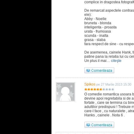
complice in dragostea fotograf
De remarcat aspectele contras
ele):
Abby - Noelle
bruneta - blonda
inteligenta - proasta
urata - frumoasa
scunda - inalta
grasa - slaba
fara respect de sine - cu respe
De asemenea, cainele Hank, fac
patine pana la relatia lui cu cei
Un plus il mai…
citeşte
Spikos
pe 27 Martie 2013 15:30
O comedie romantica usoara ba
devine apoi regretabila si de a
fortate , care se termina cu bi
adultilor predispusi ! Trebuie
care-l face , cu naturalete , at
Hanks , cainele . Nota 6 .