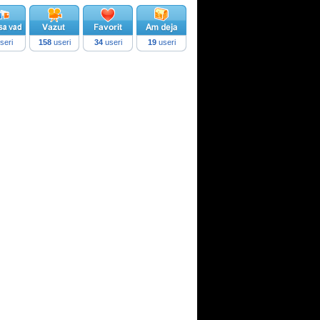
seri
158
useri
34
useri
19
useri