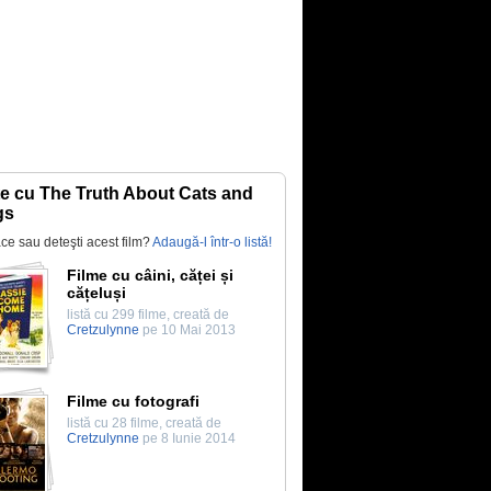
te cu The Truth About Cats and
gs
lace sau deteşti acest film?
Adaugă-l într-o listă!
Filme cu câini, căței și
cățeluși
listă cu 299 filme, creată de
Cretzulynne
pe 10 Mai 2013
Filme cu fotografi
listă cu 28 filme, creată de
Cretzulynne
pe 8 Iunie 2014