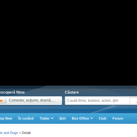
scoperă filme
Căutare
Comedie, acţiune, dramă, ...
mp liber
În curând
Trailer
Ştiri
Box Office
Club
Forum
ats and Dogs
Detalii
>