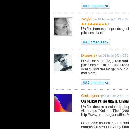
cezy98
pe 18 Ianuarie 2013 16:5
Un film frumos, despre dragoste
plictisesti la el.
Dragos.87
pe 03 Iunie 2024 03:1
Destul de simpatic, și relaxant
plictisească..Un trio care cree
veni cu idei dar merge mai ales
mai mare.
Cretzulynne
pe 08 Iunie 2014 14
Un barbat nu se uita la ambal
Un film despre paralele tipolo
vizionati si "Kettle of Fish" (200
http://www.cinemagia.ro/filme/k
O comedie usoara cu amuzanta
contrast cu serioasa Abby (Jan