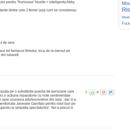
ului pentru "frumoasa" Noelle + inteligenta Abby.
Mov
Ris
tante dintre cele 2 femei (asa cum se considerau
Moakl
Fuck
ct de sine.
e tot farmecul filmului, inca de la mersul pe
 doi iubareti.
zata pe o substitutie puerila de persoane care
0
0
ici o actiune reparatorie cu note sentimentale
ne spre usurarea adolescentelor din sala , dar si a
 mentionata Janeane Garofalo pentru rolul bun pe
ragandu-si simpatia spectatorilor . Ne-a placut si