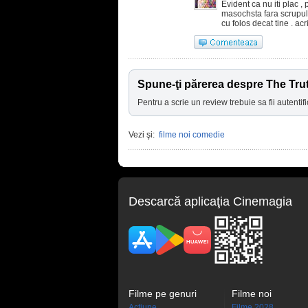
Evident ca nu iti plac ,
masochsta fara scrupule
cu folos decat tine . ac
Spune-ţi părerea despre The Tr
Pentru a scrie un review trebuie sa fii autentifi
Vezi şi:
filme noi comedie
Descarcă aplicaţia Cinemagia
Filme pe genuri
Filme noi
Acţiune
Filme 2028