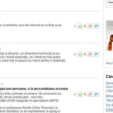
7
 si prietenie usor de vizionat nu ai timp sa te
1
0
8
 dar și dinamic, un dinamism lent încât sa nu
0
0
ază o bună dispoziție, ce-i drept se mai putea
 cand ești cu gasca la o bere pentru o distracție
Vezi 
Cin
Some
:18
Kara
ajul unei persoane, ci la personalitatea acesteia
Liber
gice intre animale si oameni. Va recomand sa
0
0
Bilm
6), tot pe acelasi gen - vezi link:
Tale
ettle-of-fish-dragoste-in-ape-tulburi-26978/
Dru 
 si copilaroasa Noelle (Uma Thurman), in
Ch
ene Garofalo) ce se imprietenesc si ajung si