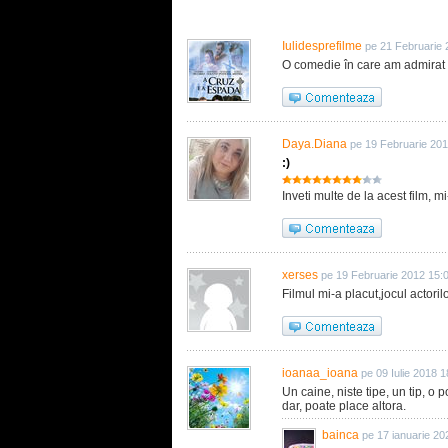
Iulidesprefilme
pe 21 Februarie 
O comedie în care am admirat câ
Daya.Diana
pe 19 Februarie 201
:)
Inveti multe de la acest film, mi
xerses
pe 19 Februarie 2012 15:
Filmul mi-a placut,jocul actorilo
ioanaa_ioana
pe 09 Iulie 2018 1
Un caine, niste tipe, un tip, o
dar, poate place altora.
bainca
pe 17 ianuarie 20