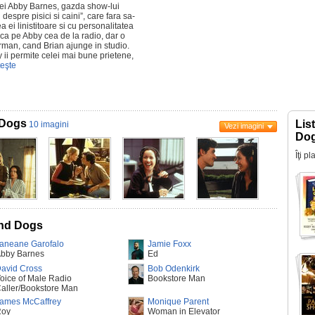
tei Abby Barnes, gazda show-lui
despre pisici si caini”, care fara sa-
ei linistitoare si cu personalitatea
asca pe Abby cea de la radio, dar o
man, cand Brian ajunge in studio.
by ii permite celei mai bune prietene,
teşte
 Dogs
Lis
10 imagini
Vezi imagini
Do
Îţi p
and Dogs
aneane Garofalo
Jamie Foxx
bby Barnes
Ed
avid Cross
Bob Odenkirk
oice of Male Radio
Bookstore Man
aller/Bookstore Man
ames McCaffrey
Monique Parent
Roy
Woman in Elevator