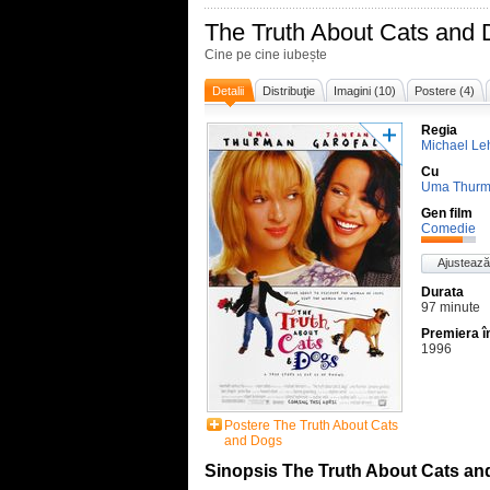
The Truth About Cats and
Cine pe cine iubește
Detalii
Distribuţie
Imagini (10)
Postere (4)
Regia
Michael L
Cu
Uma Thur
Gen film
Comedie
Ajustează
Durata
97 minute
Premiera 
1996
Postere The Truth About Cats
and Dogs
Sinopsis The Truth About Cats a