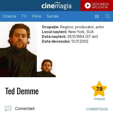
DESCARCA
APLICATIA
Cinema
TV
Filme
Seriale
Ocupație:
Regizor, producator, actor
Locul naşterii:
New York, SUA
Data naşterii:
26.10.1964 (37 ani)
Data decesului:
13.01.2002
Ted Demme
7.9
Votează
Comentarii
COMENTEAZA