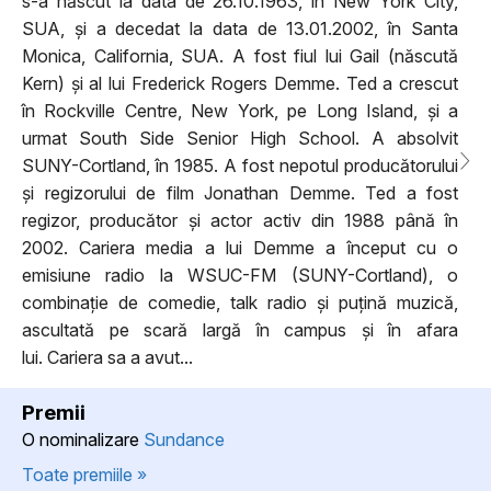
s-a născut la data de 26.10.1963, în New York City,
SUA, și a decedat la data de 13.01.2002, în Santa
Monica, California, SUA. A fost fiul lui Gail (născută
Kern) și al lui Frederick Rogers Demme. Ted a crescut
în Rockville Centre, New York, pe Long Island, și a
urmat South Side Senior High School. A absolvit
SUNY-Cortland, în 1985. A fost nepotul producătorului
și regizorului de film Jonathan Demme. Ted a fost
regizor, producător și actor activ din 1988 până în
2002. Cariera media a lui Demme a început cu o
emisiune radio la WSUC-FM (SUNY-Cortland), o
combinație de comedie, talk radio și puțină muzică,
ascultată pe scară largă în campus și în afara
lui. Cariera sa a avut...
Premii
O nominalizare
Sundance
Toate premiile »