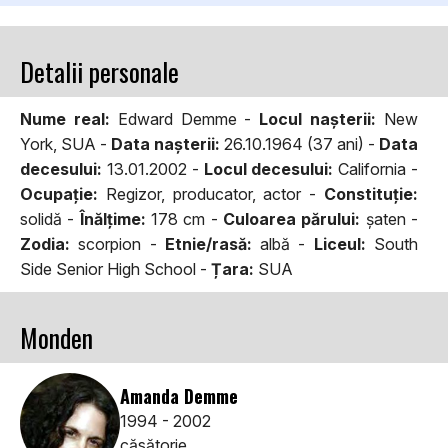
Detalii personale
Nume real:
Edward Demme -
Locul naşterii:
New
York, SUA -
Data naşterii:
26.10.1964 (37 ani) -
Data
decesului:
13.01.2002 -
Locul decesului:
California -
Ocupaţie:
Regizor, producator, actor -
Constituţie:
solidă -
Înălţime:
178 cm -
Culoarea părului:
şaten -
Zodia:
scorpion -
Etnie/rasă:
albă -
Liceul:
South
Side Senior High School -
Țara:
SUA
Monden
Amanda Demme
1994 - 2002
căsătorie