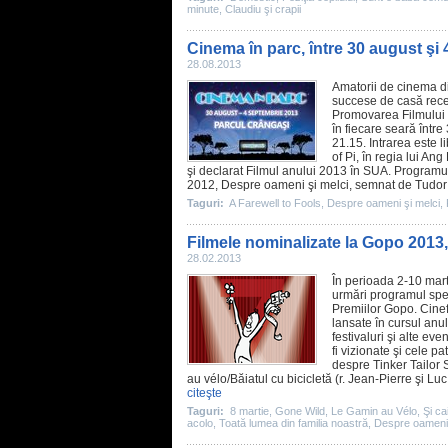
minute
,
Claudiu şi crapii
Cinema în parc, între 30 august şi
28.08.2013
Amatorii de
cinema
di
succese de casă rece
Promovarea Filmului
în fiecare seară într
21.15. Intrarea este l
of Pi, în regia lui An
şi declarat
Filmul
anului 2013 în SUA. Programul 
2012
,
Despre oameni şi melci
, semnat de Tudor
Taguri:
A Farewell to Fools
,
Despre oameni şi melci
,
Filmele nominalizate la Gopo 2013, 
28.02.2013
În perioada 2-10 marti
urmări programul spec
Premiilor Gopo. Cinefi
lansate în cursul anu
festivaluri şi alte ev
fi vizionate şi cele p
despre Tinker Tailor 
au vélo/Băiatul cu bicicletă (r. Jean-Pierre şi L
citeşte
Taguri:
8 martie
,
Gone Wild
,
Le Gamin au Vélo
,
Şi ca
acolo
,
Toată lumea din familia noastră
,
Despre oameni 