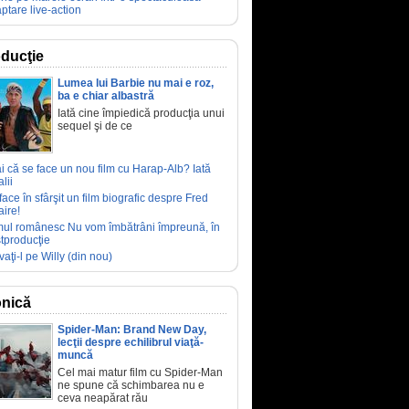
ptare live-action
ducţie
Lumea lui Barbie nu mai e roz,
ba e chiar albastră
Iată cine împiedică producţia unui
sequel şi de ce
ai că se face un nou film cu Harap-Alb? Iată
lii
face în sfârşit un film biografic despre Fred
aire!
mul românesc Nu vom îmbătrâni împreună, în
tproducţie
vaţi-l pe Willy (din nou)
nică
Spider-Man: Brand New Day,
lecţii despre echilibrul viaţă-
muncă
Cel mai matur film cu Spider-Man
ne spune că schimbarea nu e
ceva neapărat rău