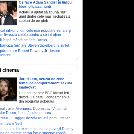
Ce face Adam Sandler în timpul
liber: oficiază nunţi
Actorul a ajutat să spună "da"
unul dintre cele mai mediatizate
cupluri de pe glob
ucat într-unul din cele mai populare seriale şi
m livrează colete pentru a se întreţine
îl înspăimântă pe Tom Hanks
franciză (nu) are Steven Spielberg la suflet
părere are Robert Downey Jr. despre
luenceri
ri cinema
Jared Leto, acuzat de zece
femei de comportament sexual
inadecvat
Un documentar BBC lansat ieri
dezvăluie detalii condamnabile
din biografia actorului
mul trailer Avengers: Doomsday! Villain-ul
tor Doom, în toată splendoarea
retul lui Digger, dezvăluit! Iată primul trailer
urit Sam Neill
ana, una dintre cele mai iubite povești Disney
ine pe marele ecran într-o spectaculoasă