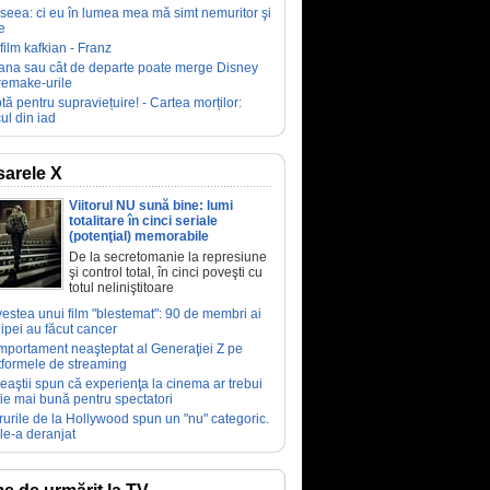
seea: ci eu în lumea mea mă simt nemuritor şi
e
film kafkian - Franz
ana sau cât de departe poate merge Disney
remake-urile
tă pentru supraviețuire! - Cartea morților:
ul din iad
arele X
Viitorul NU sună bine: lumi
totalitare în cinci seriale
(potenţial) memorabile
De la secretomanie la represiune
şi control total, în cinci poveşti cu
totul neliniştitoare
estea unui film "blestemat": 90 de membri ai
ipei au făcut cancer
portament neaşteptat al Generaţiei Z pe
tformele de streaming
eaştii spun că experienţa la cinema ar trebui
fie mai bună pentru spectatori
rurile de la Hollywood spun un "nu" categoric.
le-a deranjat