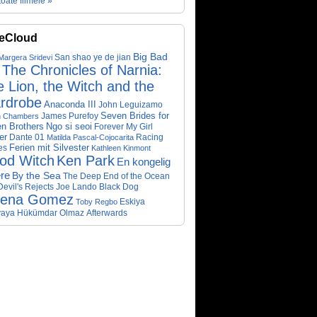
toate filmele »
eCloud
Big Bad
San shao ye de jian
Margera
Sridevi
The Chronicles of Narnia:
 Lion, the Witch and the
rdrobe
Anaconda III
John Leguizamo
James Purefoy
Seven Brides for
n Chambers
Ngo si seoi
n Brothers
Forever My Girl
er
Dante 01
Racing
Matilda Pascal-Cojocarita
Ferien mit Silvester
es
Kathleen Kinmont
od Witch
Ken Park
En kongelig
re
By the Sea
The Deep End of the Ocean
evil's Rejects
Joe Lando
Black Dog
lena Gomez
Eskiya
Toby Regbo
aya Hükümdar Olmaz
Afterwards