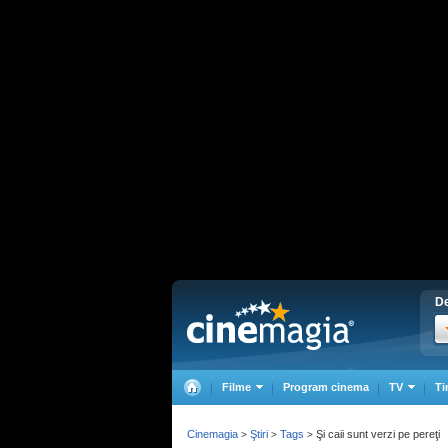
De
Filme
Program cinema
TV
Ti
Cinemagia
Ştiri
Tags
Şi caii sunt verzi pe pereţi
>
>
>