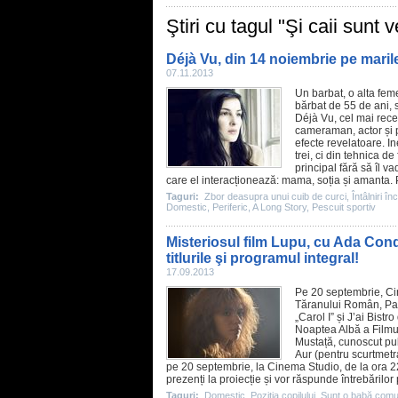
Ştiri cu tagul "Şi caii sunt v
Déjà Vu, din 14 noiembrie pe maril
07.11.2013
Un barbat, o alta fem
bărbat de 55 de ani, 
Déjà Vu, cel mai recen
cameraman, actor și 
efecte revelatoare. In
trei, ci din tehnica de
principal fără să îl 
care el interacționează: mama, soția și amanta. P
Taguri:
Zbor deasupra unui cuib de curci
,
Întâlniri în
Domestic
,
Periferic
,
A Long Story
,
Pescuit sportiv
Misteriosul film Lupu, cu Ada Con
titlurile şi programul integral!
17.09.2013
Pe 20 septembrie,
C
Tăranului Român, Parc
„Carol I” și J’ai Bist
Noaptea Albă a Film
Mustață, cunoscut pub
Aur (pentru scurtmetra
pe 20 septembrie, la
Cinema
Studio, de la ora 22
prezenți la proiecție și vor răspunde întrebărilor 
Taguri:
Domestic
,
Poziţia copilului
,
Sunt o babă comu