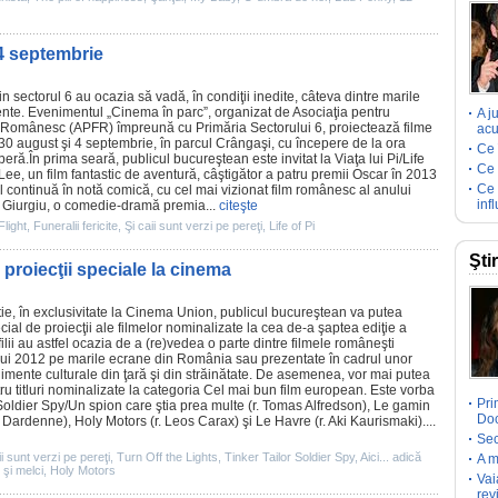
 4 septembrie
n sectorul 6 au ocazia să vadă, în condiţii inedite, câteva dintre marile
nte. Evenimentul „Cinema în parc”, organizat de Asociaţia pentru
A j
 Românesc (APFR) împreună cu Primăria Sectorului 6, proiectează
filme
acu
e 30 august şi 4 septembrie, în parcul Crângaşi, cu începere de la ora
Ce 
iberă.În prima seară, publicul bucureştean este invitat la
Viaţa lui Pi
/Life
Ce 
g Lee, un
film
fantastic de aventură, câştigător a patru
premii
Oscar
în 2013
Ce 
continuă în notă comică, cu cel mai vizionat
film
românesc al anului
inf
 Giurgiu, o
comedie
-dramă premia...
citeşte
Flight
,
Funeralii fericite
,
Şi caii sunt verzi pe pereţi
,
Life of Pi
Şti
proiecţii speciale la cinema
e, în exclusivitate la
Cinema
Union, publicul bucureştean va putea
ial de proiecţii ale filmelor nominalizate la cea de-a şaptea ediţie a
lii au astfel ocazia de a (re)vedea o parte dintre
filmele
româneşti
lui
2012
pe marile ecrane din România sau prezentate în cadrul unor
enimente culturale din ţară şi din străinătate. De asemenea, vor mai putea
atru titluri nominalizate la categoria Cel mai bun
film
european. Este vorba
Pri
Soldier Spy/
Un spion care ştia prea multe
(r. Tomas Alfredson), Le gamin
Doc
uc Dardenne), Holy Motors (r. Leos Carax) şi
Le Havre
(r. Aki Kaurismaki)....
Sec
ii sunt verzi pe pereţi
,
Turn Off the Lights
,
Tinker Tailor Soldier Spy
,
Aici... adică
A m
şi melci
,
Holy Motors
Vai
rev