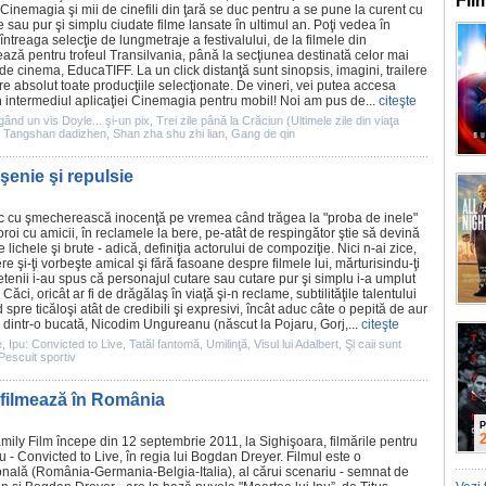
Fil
Cinemagia şi mii de cinefili din ţară se duc pentru a se pune la curent cu
e sau pur şi simplu ciudate
filme
lansate în ultimul an. Poţi vedea în
întreaga selecţie de lungmetraje a festivalului, de la
filmele
din
ază pentru trofeul Transilvania, până la secţiunea destinată celor mai
i de
cinema
, EducaTIFF. La un click distanţă sunt sinopsis, imagini, trailere
pre absolut toate producţiile selecţionate. De vineri, vei putea accesa
n intermediul aplicaţiei Cinemagia pentru mobil! Noi am pus de...
citeşte
gând un vis Doyle... şi-un pix
,
Trei zile până la Crăciun (Ultimele zile din viaţa
,
Tangshan dadizhen
,
Shan zha shu zhi lian
,
Gang de qin
şenie şi repulsie
ic cu şmecherească inocenţă pe vremea când trăgea la "proba de inele"
roi cu amicii, în reclamele la bere, pe-atât de respingător ştie să devină
 lichele şi brute - adică, definiţia actorului de compoziţie. Nici n-ai zice,
ere şi-ţi vorbeşte amical şi fără fasoane despre
filmele
lui, mărturisindu-ţi
etenii i-au spus că personajul cutare sau cutare pur şi simplu i-a umplut
 Căci, oricât ar fi de drăgălaş în viaţă şi-n reclame, subtilităţile talentului
d spre ticăloşi atât de credibili şi expresivi, încât aduc câte o pepită de aur
i dintr-o bucată,
Nicodim Ungureanu
(născut la Pojaru, Gorj,...
citeşte
e
,
Ipu: Convicted to Live
,
Tatăl fantomă
,
Umilinţă
,
Visul lui Adalbert
,
Şi caii sunt
Pescuit sportiv
 filmează în România
P
amily
Film
începe din 12 septembrie
2011
, la Sighişoara, filmările pentru
u - Convicted to Live, în regia lui Bogdan Dreyer.
Filmul
este o
onală (România-Germania-Belgia-Italia), al cărui scenariu - semnat de