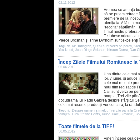
02.11.2012
Vremea se anunţă bună
să ne putem retrage î
premiere de la începu
atenţia ta. Află din m
"recolta" săptămânii.
filmul
nostru preferat
Te iubesc oricum, al 
Pierce Brosnan
şi
Trine Dyrholm
sunt excelenţi în
Taguri:
Kit Harington
,
Şi caii sunt verzi pe pereţi
,
Sile
You Need
,
Juan Diego Solanas
,
Kirsten Dunst
,
Dan C
Încep Zilele Filmului Românesc la 
06.06.2012
Una dintre cele mai a
joi, 7 iunie, şi aduce î
cele mai recente prod
noul
film
regizat de Fl
Caii sunt verzi pe per
noapte,
Trei zile pân
docudrama lui Radu Gabrea despre sfârşitul Ce
cele mai recente producţii vor concura, la rândul l
Taguri:
Despre oameni şi melci
,
Trei zile până la Cră
familjen
,
Turn Off the Lights
,
Killing Time
,
8 martie
,
Kid
Toate filmele de la TIFF!
30.05.2012
Vineri începe cea de-a