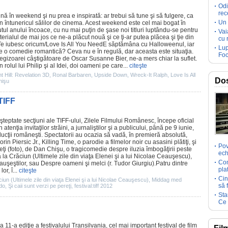
Odi
rec
 în weekend şi nu prea e inspirată: ar trebui să tune şi să fulgere, ca
Un 
n întunericul sălilor de
cinema
. Acest weekend este cel mai bogat în
tul anului încoace, cu nu mai puţin de şase noi titluri luptându-se pentru
Vai
aterialul de mai jos ce ne-a plăcut nouă şi ce ţi-ar putea plăcea şi ţie din
cu 
Te iubesc oricum/
Love Is All You Need
E săptămâna cu Halloweenul, iar
Lup
 e o
comedie
romantică? Ceva nu e în regulă, dar aceasta este situaţia.
Foc
regizoarei câştigătoare de
Oscar
Susanne Bier
, ne-a mers chiar la suflet.
 rolul lui Philip şi al Idei, doi oameni pe care...
citeşte
nt Hill: Revelation 3D
,
Ronal Barbaren
,
Upside Down
,
Wreck-It Ralph
,
Love Is All
Dos
hişu
TIFF
şteptate secţiuni ale TIFF-ului, Zilele Filmului Românesc, începe oficial
n atenţia invitaţilor străini, a jurnaliştilor şi a publicului, până pe 9 iunie,
ucţii româneşti. Spectatorii au ocazia să vadă, în premieră absolută,
orin Piersic Jr.,
Killing Time
, o parodie a filmelor noir cu asasini plătiţi, şi
Pov
eţi (foto), de Dan Chişu, o tragicomedie despre iluzia îmbogăţirii peste
ech
ă la Crăciun (Ultimele zile din viaţa Elenei şi a lui Nicolae Ceauşescu)
,
Com
auşeştilor, sau
Despre oameni şi melci
(r. Tudor Giurgiu).Patru dintre
pla
or, î...
citeşte
Cin
ciun (Ultimele zile din viaţa Elenei şi a lui Nicolae Ceauşescu)
,
Middag med
să 
do
,
Şi caii sunt verzi pe pereţi
,
festival:tiff 2012
Sta
Ce 
 11-a ediţie a festivalului Transilvania, cel mai important festival de
film