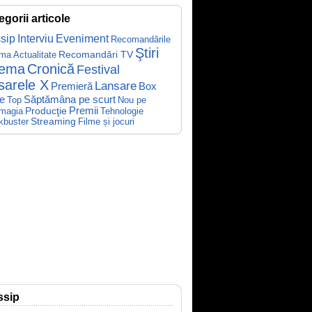
egorii articole
sip
Interviu
Eveniment
Recomandările
Ştiri
Recomandări TV
ema
Actualitate
nema
Cronică
Festival
sarele X
Lansare
Premieră
Box
Săptămâna pe scurt
ce
Top
Nou pe
Producţie
Premii
Tehnologie
magia
kbuster
Streaming
Filme și jocuri
ssip