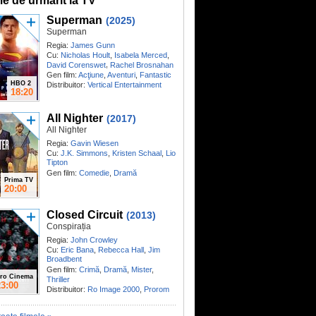
me de urmărit la TV
Superman
(2025)
Superman
Regia:
James Gunn
Cu:
Nicholas Hoult
,
Isabela Merced
,
,
David Corenswet
Rachel Brosnahan
Gen film:
Acţiune
,
Aventuri
,
Fantastic
HBO 2
Distribuitor:
Vertical Entertainment
18:20
All Nighter
(2017)
All Nighter
Regia:
Gavin Wiesen
Cu:
J.K. Simmons
,
Kristen Schaal
,
Lio
Tipton
Gen film:
Comedie
,
Dramă
Prima TV
20:00
Closed Circuit
(2013)
Conspirația
Regia:
John Crowley
Cu:
Eric Bana
,
Rebecca Hall
,
Jim
Broadbent
Gen film:
Crimă
,
Dramă
,
Mister
,
ro Cinema
Thriller
23:00
Distribuitor:
Ro Image 2000
,
Prorom