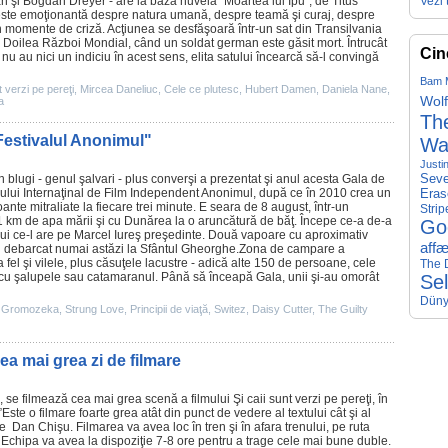
şi Bogdan Dreyer - are la bază nuvela "Moartea lui Ipu”, de Titus
Vezi 
este emoţionantă despre natura umană, despre teamă şi curaj, despre
în momente de criză. Acţiunea se desfăşoară într-un sat din Transilvania
-Al Doilea Război Mondial, când un soldat german este găsit mort. Întrucât
Cin
e nu au nici un indiciu în acest sens, elita satului încearcă să-l convingă
Bam 
t verzi pe pereţi
,
Mircea Daneliuc
,
Cele ce plutesc
,
Hubert Damen
,
Daniela Nane
,
Wolf
a
The
Festivalul Anonimul "
Wa
Justi
în blugi - genul şalvari - plus converşi a prezentat şi anul acesta Gala de
Seve
ului Internaţinal de
Film
Independent Anonimul, după ce în
2010
crea un
Eras
poante mitraliate la fiecare trei minute. E seara de 8 august, într-un
Strip
1 km de apa mării şi cu Dunărea la o aruncătură de băţ. Începe ce-a de-a
Go
lui ce-l are pe
Marcel Iureş
preşedinte. Două vapoare cu aproximativ
affæ
 debarcat numai astăzi la Sfântul Gheorghe.Zona de campare a
la fel şi vilele, plus căsuţele lacustre - adică alte 150 de persoane, cele
The D
l cu şalupele sau catamaranul. Până să înceapă Gala, unii şi-au omorât
Se
Düny
,
Gromozeka
,
Strung Love
,
Principii de viaţă
,
Switez
,
Daisy Cutter
,
The Guilty
 cea mai grea zi de filmare
, se filmează cea mai grea scenă a filmului
Şi caii sunt verzi pe pereţi
, în
”Este o filmare foarte grea atât din punct de vedere al textului cât şi al
une
Dan Chişu
. Filmarea va avea loc în tren şi în afara trenului, pe ruta
Echipa va avea la dispoziţie 7-8 ore pentru a trage cele mai bune duble.