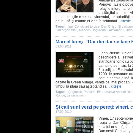
Anusavan Salamanian 
Popovici. Este o pov
relaţiile interumane 
la sfârşitul celui de
nimeni nu ştie cine este vinovatul, iar autorităţil
pe Ipu să-şi asume el vina în schimbul...
citeşte
Taguri:
Ipu: Convicted to Live
,
Dan Chişu
,
Şi caii sun
Gheorghe Visu
,
Nicodim Ungureanu
,
Alexandru Binde
Marcel Iureş: "Dar din dar se face 
09.08.2011
Florin Piersic Junior 
deschidere a Festival
start foarte tonic cu 
camping pe nisip, la 
8-a ediţie a Festivalu
1200 de persoane au
corturilor este plină, 
cazate în Green Village, venite cel mai probabi
timpul la plajă sau aşteptând să ...
citeşte
Taguri:
Çogunluk
,
Podslon
,
Bir zamanlar Anadolu'da
Rogue
,
Le sans nom
Şi caii sunt verzi pe pereţi: vineri,
17.09.2010
Vineri, 17 septembrie
regia lui
Dan Chişu
. 
locaţiei în sine”, sp
Bucureşti-Constanţa. 