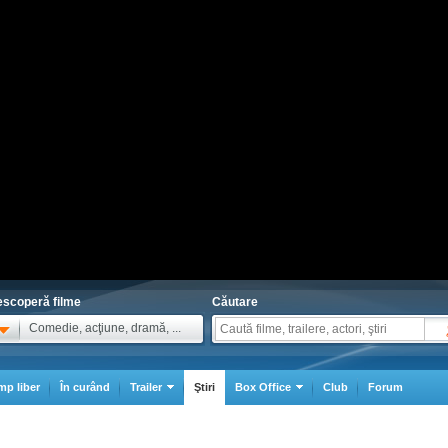
scoperă filme
Căutare
Comedie, acţiune, dramă, ...
mp liber
În curând
Trailer
Ştiri
Box Office
Club
Forum