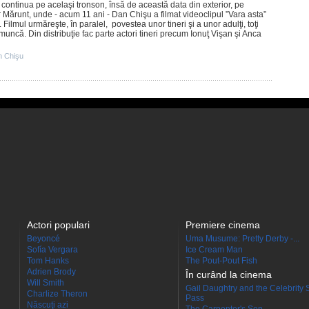
 continua pe acelaşi tronson, însă de această data din exterior, pe
Mărunt, unde - acum 11 ani -
Dan Chişu
a filmat videoclipul ”Vara asta”
.
Filmul
urmăreşte, în paralel, povestea unor tineri şi a unor adulţi, toţi
uncă. Din distribuţie fac parte actori tineri precum Ionuţ Vişan şi Anca
 Chişu
Actori populari
Premiere cinema
Beyoncé
Uma Musume: Pretty Derby -...
Sofía Vergara
Ice Cream Man
Tom Hanks
The Pout-Pout Fish
Adrien Brody
În curând la cinema
Will Smith
Gail Daughtry and the Celebrity 
Charlize Theron
Pass
Născuţi azi