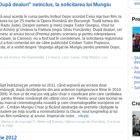
ada
După dealuri" neinclus, la solicitarea lui Mungiu
ră anul acesta în cursa pentru trofeul Gopo acordat Celui mai bun
film
, la
Pro
 avea loc pe 25 martie la Opera Română din Bucureşti:
Toată lumea din
 Radu Jude),
Despre oameni şi melci
(regia Tudor Giurgiu),
Visul lui
el Achim) şi
Undeva la Palilula
(regia
Silviu Purcărete
).
După dealuri
, cel
esc al anului trecut (
Premiul
pentru scenariu şi pentru interpretarea
ncipale, la Cannes), nu a fost luat în considerare, la solicitarea regizorului
ul a fost comentat ieri de către publicistul Cristian Tudor Popescu,
sta; el a vorbit despre "dispreţul afişat de Mungiu pentru
premiile
Gopo;
te-mă frumos
,
Aki Kaurismäki
,
Le Havre
,
Leos Carax
,
Holy Motors
,
Luc
Şti
deta
Se 
Ast
Fil
pos
ăşit îndrăzneţ pe urmele lui
2011
, când ieşiseră pe ecrane doar
Sal
mâneşti, după dezlănţuirile din anii anteriori (optsprezece filme în
2010
009
). În box-ul de mai jos veţi găsi chiar o clasificare prin care cantitatea
e, pentru
filmele
româneşti din ultimii cinci ani. Pentru anul care tocmai se
au marcat cinematografia noastră şi care cinematografiile europene ori
Cro
uri
- Cristian Mungiu Chiar şi făcând abstracţie de
premiile
câştigate la
ludere pe lista scurtă a nominalizărilor la
Oscar
, noul lungmetraj al lui
 bun
film
românesc al anului. Inspirat de notor...
citeşte
..Mama ei de tranziţie!?!
,
Minte-mă frumos
,
Ultimul corupt din România
,
S-a furat
 la viaţă
ie 2012