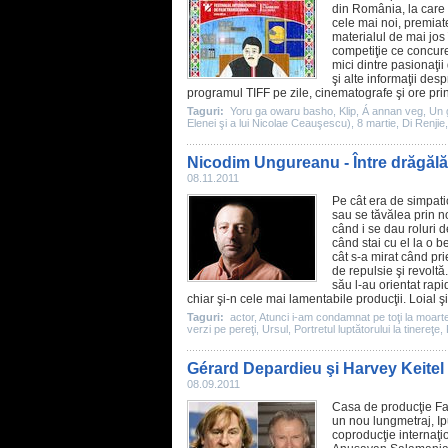
din România, la care 
cele mai noi, premiat
materialul de mai jos 
competiţie ce concure
mici dintre pasionaţi
şi alte informaţii des
programul TIFF pe zile,
cinematografe
şi ore pri
Taguri:
Yoru ga owaru basho
,
Klip
,
Á annan veg
,
Un 
Elenei şi a lui Nicolae Ceauşescu)
,
8 martie
,
Di Renjie
Nicodim Ungureanu - Între drăgălă
08.11.2011
Pe cât era de simpat
sau se tăvălea prin no
când i se dau roluri de
când stai cu el la o b
cât s-a mirat când pri
de repulsie şi revoltă.
său l-au orientat rapi
chiar şi-n cele mai lamentabile producţii. Loial ş
Taguri:
actor
,
Atunci i-am condamnat pe toţi la moart
verzi pe pereţi
,
Ursul
,
Portretul luptătorului la tinereţe
,
Gérard Depardieu şi Harvey Keitel
08.09.2011
Casa de producţie F
un nou lungmetraj, Ip
coproducţie internaţi