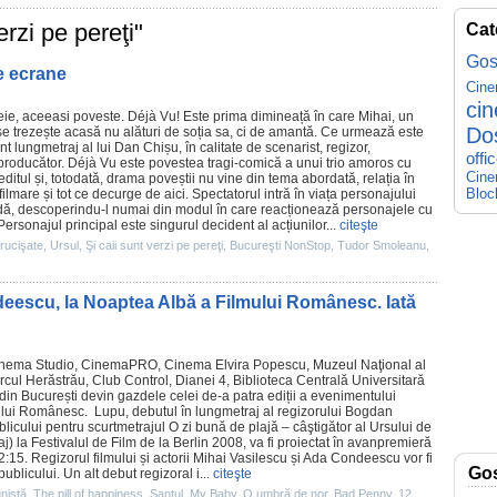
erzi pe pereţi"
Cat
Gos
e ecrane
Cin
ci
eie, aceeasi poveste.
Déjà Vu
! Este prima dimineață în care Mihai, un
Do
se trezește acasă nu alături de soția sa, ci de amantă. Ce urmează este
t lungmetraj al lui Dan Chișu, în calitate de scenarist, regizor,
offi
producător. Déjà Vu este povestea tragi-comică a unui trio amoros cu
Cine
editul și, totodată, drama poveștii nu vine din tema abordată, relația în
Bloc
 filmare și tot ce decurge de aici. Spectatorul intră în viața personajului
vadă, descoperindu-l numai din modul în care reacționează personajele cu
ersonajul principal este singurul decident al acțiunilor...
citeşte
crucişate
,
Ursul
,
Şi caii sunt verzi pe pereţi
,
Bucureşti NonStop
,
Tudor Smoleanu
,
deescu, la Noaptea Albă a Filmului Românesc. Iată
inema
Studio, CinemaPRO, Cinema Elvira Popescu, Muzeul Naţional al
ul Herăstrău, Club Control, Dianei 4, Biblioteca Centrală Universitară
ro din București devin gazdele celei de-a patra ediții a evenimentului
ului Românesc.
Lupu
, debutul în lungmetraj al regizorului Bogdan
licului pentru scurtmetrajul
O zi bună de plajă
– câştigător al Ursului de
j) la Festivalul de
Film
de la Berlin 2008, va fi proiectat în avanpremieră
:15. Regizorul filmului și actorii
Mihai Vasilescu
și
Ada Condeescu
vor fi
Go
publicului. Un alt debut regizoral i...
citeşte
nistă
,
The pill of happiness
,
Şanţul
,
My Baby
,
O umbră de nor
,
Bad Penny
,
12