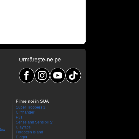
Urmăreşte-ne pe
Filme noi în SUA
Super Troopers 3
Cliffhanger
P31
Sense and Sensibility
Clayface
Sex
Forgotten Island
Digger