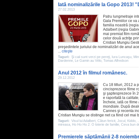
Iată nominalizările la Gopo 2013! "
27.02.2013
Patru lungmetraje int
Gala Premiilor ce va
familia noastră
(regia
Adalbert
(regia Gabri
mai premiat
film
român
celor două actriţe pri
Cristian Mungiu
.Gest
preşedintele juriului de nominalizări de anul ace
...
citeşte
Taguri:
Şi caii sunt verzi pe pereţi
,
Iura Luncaşu
,
Min
Dardenne
,
Le Gamin au Vélo
,
Tomas Alfredson
Anul 2012 în filmul românesc.
29.12.2012
Cu 18 titluri,
2012
a p
cincisprezece
filme
ro
şi şaptesprezece în
2
e raportată la calitat
încheie, iată ce
filme
mondiale.
După deal
Cannes şi recenta inc
Cristian Mungiu se distinge net ca fiind cel mai
Taguri:
Visul lui Adalbert
,
Cătun fericit
,
Jocul
,
Kiddo
,
.
mireasa
,
Ho Ho Ho 2: O loterie de familie
,
Ceva bun de
Premierele săptămânii 2-8 noiembr