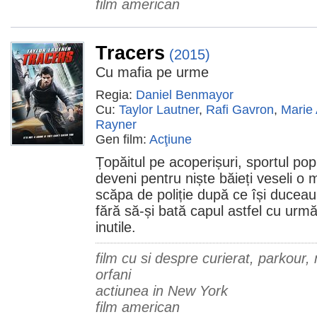
film american
Tracers
(2015)
Cu mafia pe urme
Regia:
Daniel Benmayor
Cu:
Taylor Lautner
,
Rafi Gavron
,
Marie
Rayner
Gen film:
Acţiune
Țopăitul pe acoperișuri, sportul pop
deveni pentru niște băieți veseli o
scăpa de poliție după ce își duceau 
fără să-și bată capul astfel cu urmăr
inutile.
film cu si despre curierat, parkour, 
orfani
actiunea in New York
film american