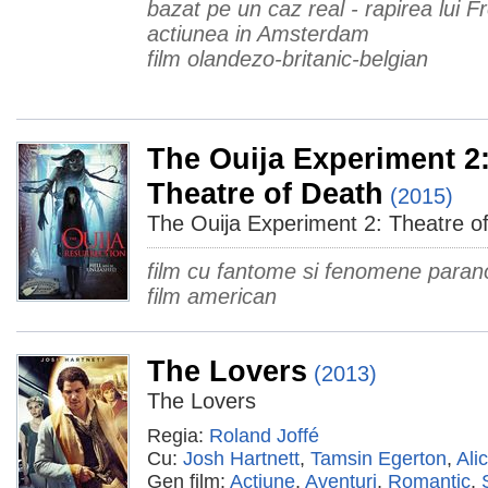
bazat pe un caz real - rapirea lui 
actiunea in Amsterdam
film olandezo-britanic-belgian
The Ouija Experiment 2
Theatre of Death
(2015)
The Ouija Experiment 2: Theatre o
film cu fantome si fenomene para
film american
The Lovers
(2013)
The Lovers
Regia:
Roland Joffé
Cu:
Josh Hartnett
,
Tamsin Egerton
,
Ali
Gen film:
Acţiune
,
Aventuri
,
Romantic
,