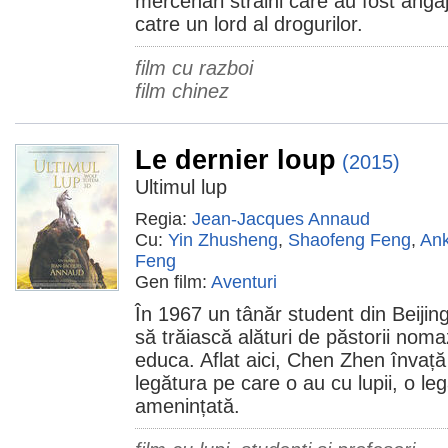
mercenari străini care au fost anga
catre un lord al drogurilor.
film cu razboi
film chinez
Le dernier loup
(2015)
Ultimul lup
Regia:
Jean-Jacques Annaud
Cu:
Yin Zhusheng
,
Shaofeng Feng
,
An
Feng
Gen film:
Aventuri
În 1967 un tânăr student din Beijin
să trăiască alături de păstorii noma
educa. Aflat aici, Chen Zhen învață
legătura pe care o au cu lupii, o le
amenințată.