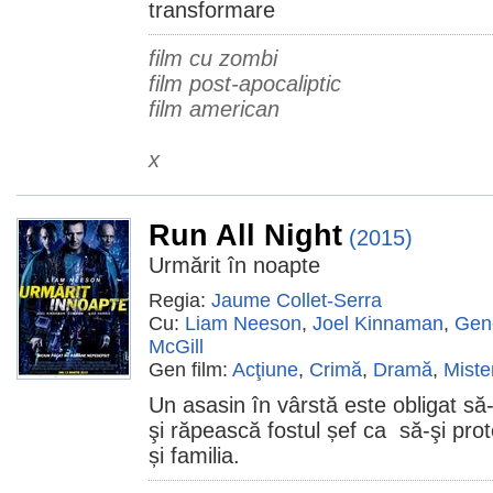
transformare
film cu zombi
film post-apocaliptic
film american
x
Run All Night
(2015)
Urmărit în noapte
Regia:
Jaume Collet-Serra
Cu:
Liam Neeson
,
Joel Kinnaman
,
Gen
McGill
Gen film:
Acţiune
,
Crimă
,
Dramă
,
Miste
Un asasin în vârstă este obligat să
şi răpească fostul șef ca să-şi prote
și familia.