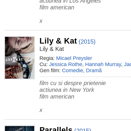
actiunea in Los Angeles
film american
x
Lily & Kat
(2015)
Lily & Kat
Regia:
Micael Preysler
Cu:
Jessica Rothe
,
Hannah Murray
,
Ja
Gen film:
Comedie
,
Dramă
film cu si despre prietenie
actiunea in New York
film american
x
Parallels
(2015)