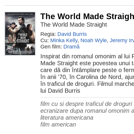
The World Made Straigh
The World Made Straight
Regia:
David Burris
Cu:
Minka Kelly
,
Noah Wyle
,
Jeremy Ir
Gen film:
Dramă
Inspirat din romanul omonim al lui
Made Straight este povestea unui t
care dă din întâmplare peste o fe
în anii '70, în Carolina de Nord, aj
în traficul de droguri. Filmul march
lui David Burris
film cu si despre traficul de droguri
ecranizare dupa romanul omonim al
literatura americana
film american