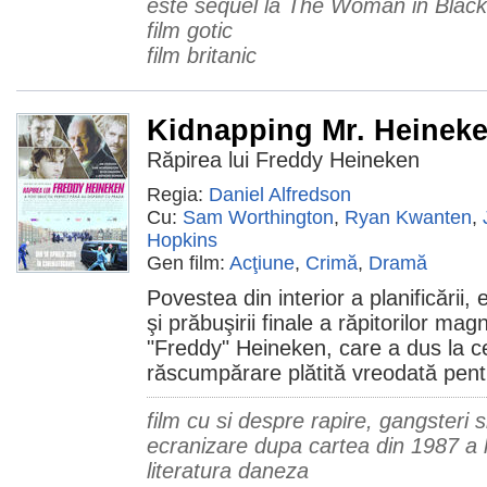
este sequel la The Woman in Black (
film gotic
film britanic
Kidnapping Mr. Heinek
Răpirea lui Freddy Heineken
Regia:
Daniel Alfredson
Cu:
Sam Worthington
,
Ryan Kwanten
,
Hopkins
Gen film:
Acţiune
,
Crimă
,
Dramă
Povestea din interior a planificării, 
şi prăbuşirii finale a răpitorilor magn
"Freddy" Heineken, care a dus la 
răscumpărare plătită vreodată pen
film cu si despre rapire, gangsteri 
ecranizare dupa cartea din 1987 a l
literatura daneza