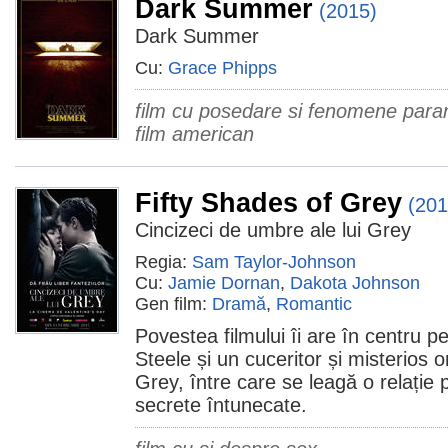
Dark Summer
(2015)
Dark Summer
Cu:
Grace Phipps
film cu posedare si fenomene par
film american
Fifty Shades of Grey
(201
Cincizeci de umbre ale lui Grey
Regia:
Sam Taylor-Johnson
Cu:
Jamie Dornan
,
Dakota Johnson
Gen film:
Dramă
,
Romantic
Povestea filmului îi are în centru 
Steele și un cuceritor și misterios 
Grey, între care se leagă o relație p
secrete întunecate.