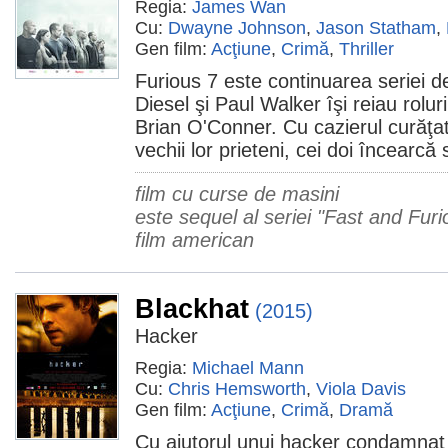
Regia:
James Wan
Cu:
Dwayne Johnson
,
Jason Statham
,
Gen film:
Acţiune
,
Crimă
,
Thriller
Furious 7 este continuarea seriei d
Diesel şi Paul Walker îşi reiau roluri
Brian O'Conner. Cu cazierul curăţat şi
vechii lor prieteni, cei doi încearcă
film cu curse de masini
este sequel al seriei "Fast and Furio
film american
Blackhat
(2015)
Hacker
Regia:
Michael Mann
Cu:
Chris Hemsworth
,
Viola Davis
Gen film:
Acţiune
,
Crimă
,
Dramă
Cu ajutorul unui hacker condamnat 