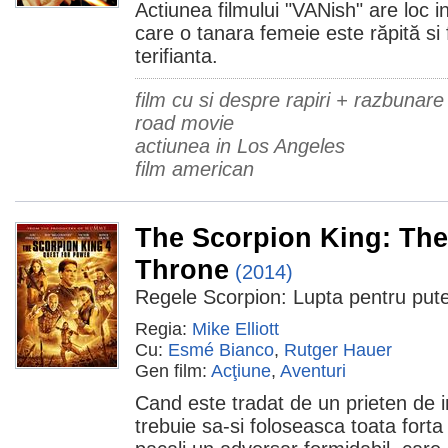
Actiunea filmului "VANish" are loc in
care o tanara femeie este răpită si f
terifianta.
film cu si despre rapiri + razbunare
road movie
actiunea in Los Angeles
film american
The Scorpion King: The
Throne
(2014)
Regele Scorpion: Lupta pentru put
Regia:
Mike Elliott
Cu:
Esmé Bianco
,
Rutger Hauer
Gen film:
Acţiune
,
Aventuri
Cand este tradat de un prieten de
trebuie sa-si foloseasca toata forta 