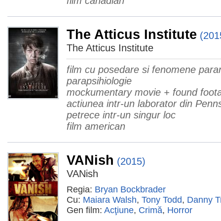
film canadian
The Atticus Institute
(201
The Atticus Institute
film cu posedare si fenomene para
parapsihiologie
mockumentary movie + found foot
actiunea intr-un laborator din Penn
petrece intr-un singur loc
film american
VANish
(2015)
VANish
Regia:
Bryan Bockbrader
Cu:
Maiara Walsh
,
Tony Todd
,
Danny T
Gen film:
Acţiune
,
Crimă
,
Horror