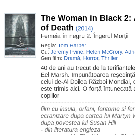
The Woman in Black 2:
of Death
(2014)
Femeia în negru 2: Îngerul Morții
Regia:
Tom Harper
Cu:
Jeremy Irvine
,
Helen McCrory
,
Adr
Gen film:
Dramă
,
Horror
,
Thriller
40 de ani au trecut de la terifiante
Eel Marsh. Impunătoarea reşedinţă r
celui de-Al Doilea Război Mondial, 
este trimis aici. O forţă întunecată 
copiilor
film cu insula, orfani, fantome si
ecranizare dupa cartea lui Martyn W
dupa povestea lui Susan Hill
- din literatura engleza