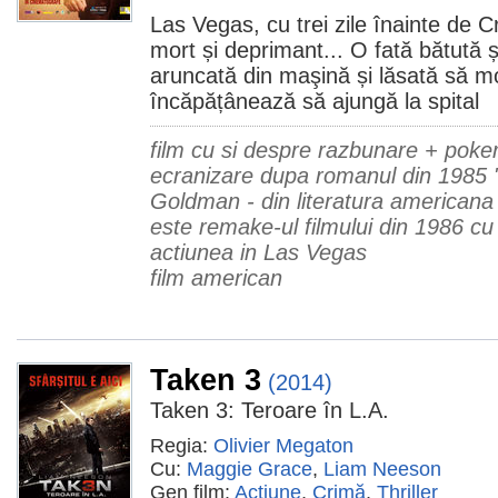
Las Vegas, cu trei zile înainte de C
mort și deprimant... O fată bătută 
aruncată din maşină și lăsată să m
încăpățânează să ajungă la spital
film cu si despre razbunare + poke
ecranizare dupa romanul din 1985 
Goldman - din literatura americana
este remake-ul filmului din 1986 c
actiunea in Las Vegas
film american
Taken 3
(2014)
Taken 3: Teroare în L.A.
Regia:
Olivier Megaton
Cu:
Maggie Grace
,
Liam Neeson
Gen film:
Acţiune
,
Crimă
,
Thriller