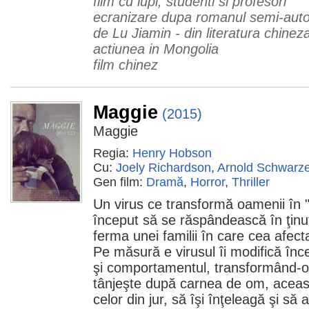
film cu lupi, studenti si profesori
ecranizare dupa romanul semi-auto
de Lu Jiamin - din literatura chinez
actiunea in Mongolia
film chinez
Maggie
(2015)
Maggie
Regia:
Henry Hobson
Cu:
Joely Richardson
,
Arnold Schwarz
Gen film:
Dramă
,
Horror
,
Thriller
Un virus ce transformă oamenii în "
început să se răspândească în ţinu
ferma unei familii în care cea afect
Pe măsură e virusul îi modifică înce
şi comportamentul, transformând-o 
tânjeşte după carnea de om, aceast
celor din jur, să îşi înţeleagă şi s