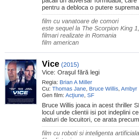
pacali un adversar formidabil, care 
pentru a debloca o putere suprema
film cu vanatoare de comori
este sequel la The Scorpion King 1,2 
filmari realizate in Romania
film american
Vice
(2015)
Vice: Oraşul fără legi
Regia:
Brian A Miller
Cu:
Thomas Jane
,
Bruce Willis
,
Ambyr 
Gen film:
Acţiune
,
SF
Bruce Willis joaca in acest thriller 
locul unde clientii isi pot indeplini c
alaturi de locuitori, ce arata precu
film cu roboti si inteligenta artificial