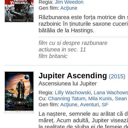
Regia:
Jim Weedon
Gen film:
Acţiune
Răzbunarea este forța motrice din s
razboinic în ținuturile saxone cuce
bătălia de la Hastings.
film cu si despre razbunare
actiunea in sec. 11
film britanic
Jupiter Ascending
(2015)
Ascensiunea lui Jupiter
Regia:
Lilly Wachowski
,
Lana Wachows
Cu:
Channing Tatum
,
Mila Kunis
,
Sean
Gen film:
Acţiune
,
Aventuri
,
SF
La naștere, semnele au arătat că des
măreț. Acum adultă, Jupiter visează
la realitate de slujba ei de femeie 