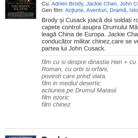
Cu:
Adrien Brody
,
Jackie Chan
,
John C
Gen film:
Acţiune
,
Aventuri
,
Dramă
,
Isto
Brody și Cusack joacă doi soldați 
capete control asupra Drumului Măt
leagă China de Europa. Jackie Chan
conducător militar chinez,care se v
partea lui John Cusack.
film cu si despre dinastia Han + cu
Roman, cu orbi si orfani,
povesti care prind viata.
film in mediul desertic
actiunea pe Drumul Matasii
film istoric
film chinez