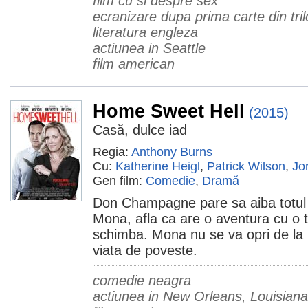
film cu si despre sex
ecranizare dupa prima carte din tril
literatura engleza
actiunea in Seattle
film american
Home Sweet Hell
(2015)
Casă, dulce iad
Regia:
Anthony Burns
Cu:
Katherine Heigl
,
Patrick Wilson
,
Jo
Gen film:
Comedie
,
Dramă
Don Champagne pare sa aiba totul in
Mona, afla ca are o aventura cu o t
schimba. Mona nu se va opri de la 
viata de poveste.
comedie neagra
actiunea in New Orleans, Louisiana