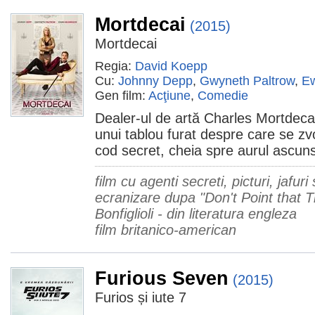
Mortdecai
(2015)
Mortdecai
Regia:
David Koepp
Cu:
Johnny Depp
,
Gwyneth Paltrow
,
E
Gen film:
Acţiune
,
Comedie
Dealer-ul de artă Charles Mortdeca
unui tablou furat despre care se zv
cod secret, cheia spre aurul ascuns 
film cu agenti secreti, picturi, jafu
ecranizare dupa "Don't Point that T
Bonfiglioli - din literatura engleza
film britanico-american
Furious Seven
(2015)
Furios și iute 7