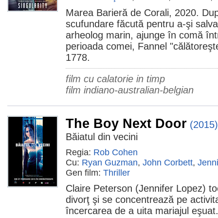
Marea Barieră de Corali, 2020. Dup
scufundare făcută pentru a-şi salva
arheolog marin, ajunge în comă într
perioada comei, Fannel "călătoreşte
1778.
film cu calatorie in timp
film indiano-australian-belgian
The Boy Next Door
(2015)
Băiatul din vecini
Regia:
Rob Cohen
Cu:
Ryan Guzman
,
John Corbett
,
Jenn
Gen film:
Thriller
Claire Peterson (Jennifer Lopez) toc
divorţ şi se concentrează pe activi
încercarea de a uita mariajul eşuat