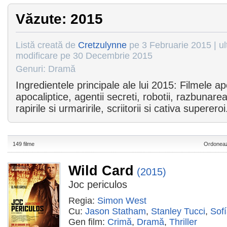
Văzute: 2015
Listă creată de
Cretzulynne
pe 3 Februarie 2015 | ul
modificare pe 30 Decembrie 2015
Genuri: Dramă
Ingredientele principale ale lui 2015: Filmele ap
apocaliptice, agentii secreti, robotii, razbunarea
rapirile si urmaririle, scriitorii si cativa super
149 filme
Ordoneaz
Wild Card
(2015)
Joc periculos
Regia:
Simon West
Cu:
Jason Statham
,
Stanley Tucci
,
Sof
Gen film:
Crimă
,
Dramă
,
Thriller