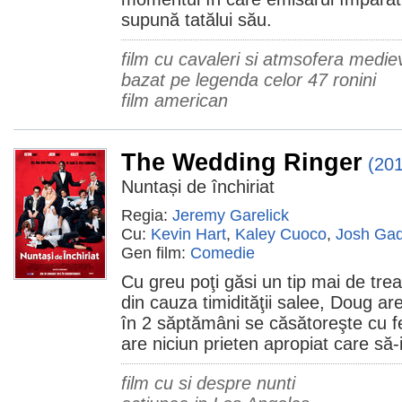
supună tatălui său.
film cu cavaleri si atmsofera medie
bazat pe legenda celor 47 ronini
film american
The Wedding Ringer
(20
Nuntași de închiriat
Regia:
Jeremy Garelick
Cu:
Kevin Hart
,
Kaley Cuoco
,
Josh Ga
Gen film:
Comedie
Cu greu poţi găsi un tip mai de tr
din cauza timidităţii salee, Doug a
în 2 săptămâni se căsătoreşte cu fe
are niciun prieten apropiat care să-
film cu si despre nunti