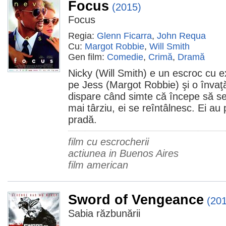
Focus
(2015)
Focus
Regia:
Glenn Ficarra
,
John Requa
Cu:
Margot Robbie
,
Will Smith
Gen film:
Comedie
,
Crimă
,
Dramă
Nicky (Will Smith) e un escroc cu e
pe Jess (Margot Robbie) şi o învaţă
dispare când simte că începe să se
mai târziu, ei se reîntâlnesc. Ei au
pradă.
film cu escrocherii
actiunea in Buenos Aires
film american
Sword of Vengeance
(20
Sabia răzbunării