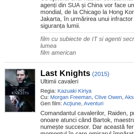
agenți din SUA și China vor face u
mondial, de la Chicago la Hong Kon
Jakarta, în urmărirea unui infracto
siguranța lumii.
film cu subiecte de IT si agenti secr
lumea
film american
Last Knights
(2015)
Ultimii cavaleri
Regia:
Kazuaki Kiriya
Cu:
Morgan Freeman
,
Clive Owen
,
Aks
Gen film:
Acţiune
,
Aventuri
Comandantul cavalerilor, Raiden, 
onoare atunci când Bartok, maestrul l
numește succesor. Dar această feric
momentul în care emisarul împăratul