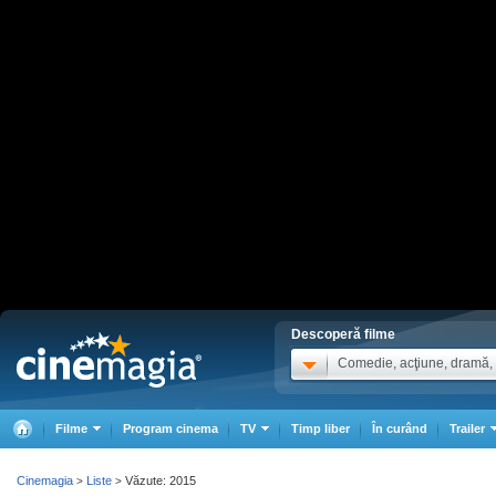
Descoperă filme
Comedie, acţiune, dramă, .
Filme
Program cinema
TV
Timp liber
În curând
Trailer
Cinemagia
Liste
Văzute: 2015
>
>