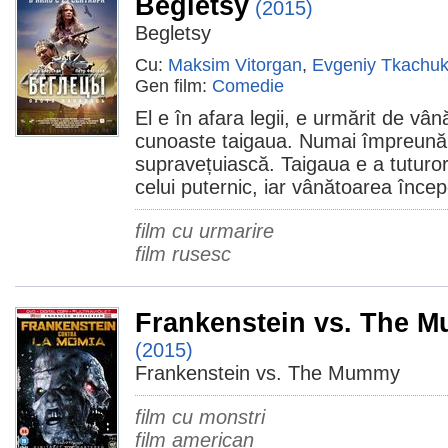
Begletsy
(2015)
Begletsy
Cu:
Maksim Vitorgan
,
Evgeniy Tkachu
Gen film:
Comedie
El e în afara legii, e urmărit de vâ
cunoaste taigaua. Numai împreună 
supravețuiască. Taigaua e a tuturor
celui puternic, iar vânătoarea încep
film cu urmarire
film rusesc
Frankenstein vs. The 
(2015)
Frankenstein vs. The Mummy
film cu monstri
film american