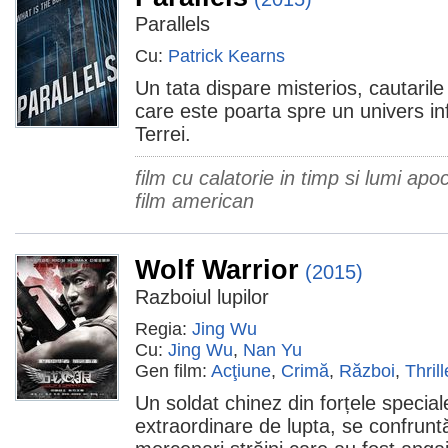
Parallels
Cu:
Patrick Kearns
Un tata dispare misterios, cautarile
care este poarta spre un univers inf
Terrei.
film cu calatorie in timp si lumi apoc
film american
Wolf Warrior
(2015)
Razboiul lupilor
Regia:
Jing Wu
Cu:
Jing Wu
,
Nan Yu
Gen film:
Acţiune
,
Crimă
,
Război
,
Thrill
Un soldat chinez din forțele speciale,
extraordinare de lupta, se confrunt