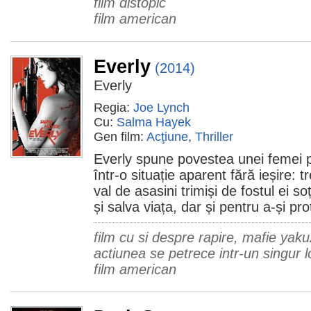
film distopic
film american
Everly
(2014)
Everly
Regia:
Joe Lynch
Cu:
Salma Hayek
Gen film:
Acţiune
,
Thriller
Everly spune povestea unei femei p
într-o situație aparent fără ieșire: 
val de asasini trimiși de fostul ei so
și salva viața, dar și pentru a-și pr
film cu si despre rapire, mafie yakuz
actiunea se petrece intr-un singur l
film american