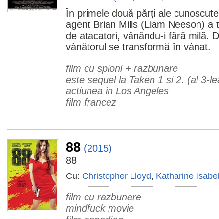
În primele două părţi ale cunoscutei 
agent Brian Mills (Liam Neeson) a t
de atacatori, vânându-i fără milă. 
vânătorul se transformă în vânat.
film cu spioni + razbunare
este sequel la Taken 1 si 2. (al 3-le
actiunea in Los Angeles
film francez
88
(2015)
88
Cu:
Christopher Lloyd
,
Katharine Isabel
film cu razbunare
mindfuck movie