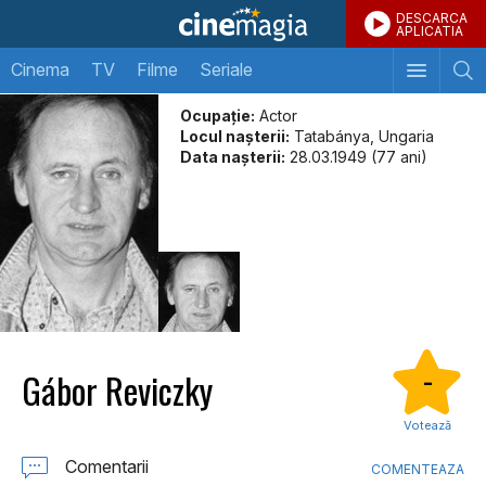
DESCARCA
APLICATIA
Cinema
TV
Filme
Seriale
Ocupație:
Actor
Locul naşterii:
Tatabánya, Ungaria
Data naşterii:
28.03.1949 (77 ani)
Gábor Reviczky
-
Votează
Comentarii
COMENTEAZA