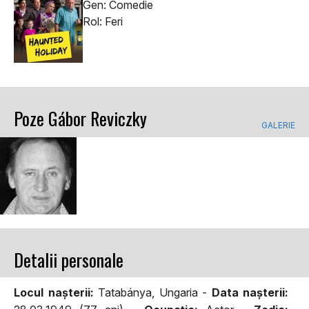
Gen: Comedie
Rol: Feri
Poze Gábor Reviczky
GALERIE
Detalii personale
Locul naşterii:
Tatabánya, Ungaria -
Data naşterii: