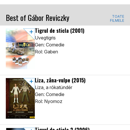
Best of Gábor Reviczky
TOATE
FILMELE
Tigrul de sticla
(2001)
Uvegtigris
Gen: Comedie
Rol: Gaben
Liza, zâna-vulpe
(2015)
Liza, a rókatündér
Gen: Comedie
Rol: Nyomoz
Tigrul de sticla 2
(2006)