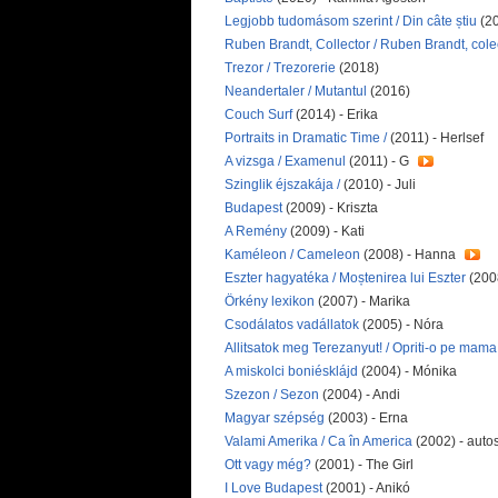
Legjobb tudomásom szerint / Din câte știu
(2
Ruben Brandt, Collector / Ruben Brandt, cole
Trezor / Trezorerie
(2018)
Neandertaler / Mutantul
(2016)
Couch Surf
(2014) - Erika
Portraits in Dramatic Time /
(2011) - Herlsef
A vizsga / Examenul
(2011) - G
Szinglik éjszakája /
(2010) - Juli
Budapest
(2009) - Kriszta
A Remény
(2009) - Kati
Kaméleon / Cameleon
(2008) - Hanna
Eszter hagyatéka / Moștenirea lui Eszter
(200
Örkény lexikon
(2007) - Marika
Csodálatos vadállatok
(2005) - Nóra
Allitsatok meg Terezanyut! / Opriti-o pe mama
A miskolci boniésklájd
(2004) - Mónika
Szezon / Sezon
(2004) - Andi
Magyar szépség
(2003) - Erna
Valami Amerika / Ca în America
(2002) - auto
Ott vagy még?
(2001) - The Girl
I Love Budapest
(2001) - Anikó