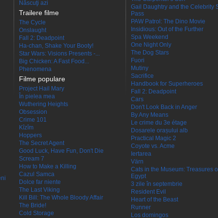
Născuţi azi
Gail Daughtry and the Celebrity 
Trailere filme
Pass
PAW Patrol: The Dino Movie
The Cycle
Insidious: Out of the Further
Onslaught
Spa Weekend
Fall 2: Deadpoint
One Night Only
Ha-chan, Shake Your Booty!
The Dog Stars
Star Wars: Visions Presents -...
Fuori
Big Chicken: A Fast Food...
Mutiny
Phenomena
Sacrifice
Filme populare
Handbook for Superheroes
Project Hail Mary
Fall 2: Deadpoint
În pielea mea
Cars
Wuthering Heights
Don't Look Back in Anger
Obsession
By Any Means
Crime 101
Le crime du 3e étage
Kîzîm
Dosarele orașului alb
Hoppers
Practical Magic 2
The Secret Agent
Coyote vs. Acme
Good Luck, Have Fun, Don't Die
Iertarea
Scream 7
Värn
How to Make a Killing
Cats in the Museum: Treasures o
Cazul Samca
Egypt
eni
Dolce far niente
3 zile în septembrie
The Last Viking
Resident Evil
Kill Bill: The Whole Bloody Affair
Heart of the Beast
The Bride!
Runner
Cold Storage
Los domingos