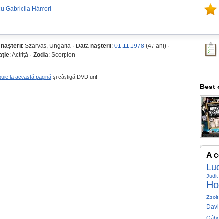
cu Gabriella Hámori
 naşterii
: Szarvas, Ungaria ·
Data naşterii
:
01.11.1978
(47 ani) ·
ţie
: Actriţă ·
Zodia
: Scorpion
buie la această pagină
şi câştigă DVD-uri!
Best 
A c
Lud
Judi
Ho
Zsolt 
Davi
Gábo