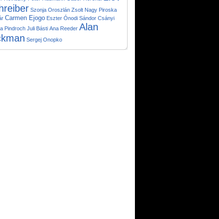
hreiber
Szonja Oroszlán
Zsolt Nagy
Piroska
Carmen Ejogo
ár
Eszter Ónodi
Sándor Csányi
Alan
a Pindroch
Juli Básti
Ana Reeder
ckman
Sergej Onopko