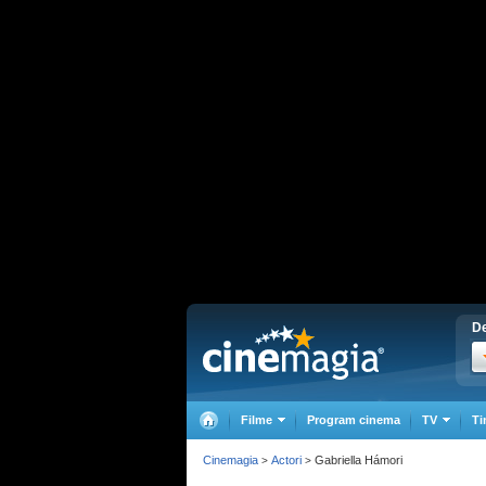
De
Filme
Program cinema
TV
Ti
Cinemagia
Actori
Gabriella Hámori
>
>