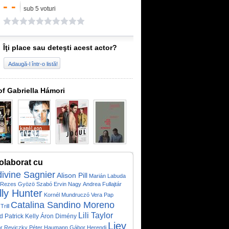
- -
sub 5 voturi
Îţi place sau deteşti acest actor?
Adaugă-l într-o listă!
of Gabriella Hámori
olaborat cu
ivine Sagnier
Alison Pill
Marián Labuda
t Rezes
Gyözö Szabó
Ervin Nagy
Andrea Fullajtár
lly Hunter
Kornél Mundruczó
Vera Pap
Catalina Sandino Moreno
Trill
Lili Taylor
d Patrick Kelly
Áron Dimény
Liev
r Reviczky
Péter Haumann
Gábor Herendi