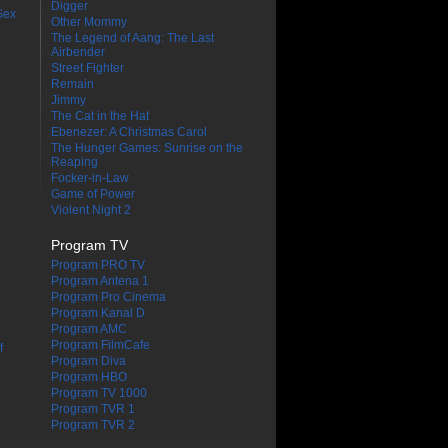
Digger
Sex
Other Mommy
The Legend of Aang: The Last
Airbender
Street Fighter
Remain
Jimmy
The Cat in the Hat
Ebenezer: A Christmas Carol
The Hunger Games: Sunrise on the
Reaping
Focker-in-Law
Game of Power
Violent Night 2
Program TV
Program PRO TV
Program Antena 1
Program Pro Cinema
Program Kanal D
Program AMC
Program FilmCafe
f
Program Diva
Program HBO
Program TV 1000
Program TVR 1
Program TVR 2