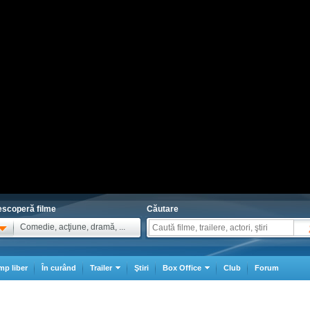
scoperă filme
Căutare
Comedie, acţiune, dramă, ...
mp liber
În curând
Trailer
Ştiri
Box Office
Club
Forum