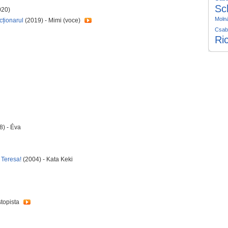
Sc
020)
Moln
cționarul
(2019) - Mimi (voce)
Csab
Ri
8) - Éva
 Teresa!
(2004) - Kata Keki
stopista