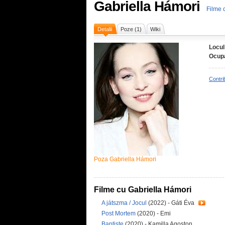
Gabriella Hámori
Filme 
Detalii
Poze (1)
Wiki
Locul
Ocupa
Contri
Poza Gabriella Hámori
Filme cu Gabriella Hámori
A játszma / Jocul
(2022) - Gáti Éva
Post Mortem
(2020) - Emi
Baptiste
(2020) - Kamilla Agoston