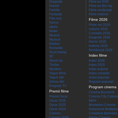
Dragoste
Filme pe DVD
Dramă
Filme pe Blu-ray
Familie
Filme româneşti
Fantastic
Filme indiene
Film noir
Filme 2026
Horror
Filme noi 2026
Istoric
Actiune 2026
Mister
Comedie 2026
Muzică
Dragoste 2026
Muzical
Horror 2026
Război
Indiene 2026
Romantic
Româneşti 2026
Scurt metraj
Index filme
SF
Stand Up
Index 2026
Thriller
Index 2025
Western
Index acţiune
Taguri filme
Index comedie
Taguri stiri
Actori populari
Arhiva stiri
Regizori populari
Program TV
Program cinema
Premii filme
Cinema Bucuresti
Premii Oscar
Cinema City Cotroc
Oscar 2026
IMAX
Oscar 2025
Movieplex Cinema
Oscar 2024
Hollywood Multiplex
Cannes
Cineplexx Baneasa
Cannes 2026
Happy Cinema