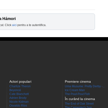
la Hámori
cat. Click
aici
pentru a te autentifica.
Actori populari
Premiere cinema
Charlize Theron
Uma Musume: Pretty Derby -...
Beyoncé
Ice Cream Man
Cate Blanchett
The Pout-Pout Fish
Adrien Brody
În curând la cinema
Nicole Kidman
The End of Oak Street
Osvaldo Ríos
The Carpenter's Son