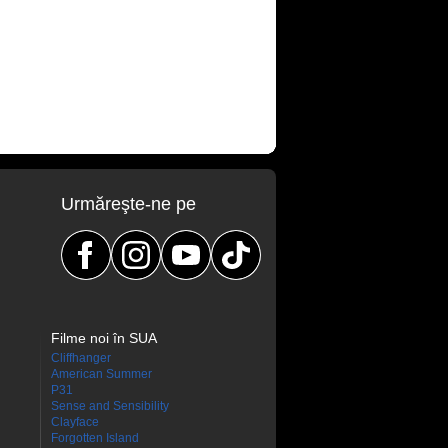
Urmăreşte-ne pe
Filme noi în SUA
Cliffhanger
American Summer
P31
Sense and Sensibility
Clayface
Forgotten Island