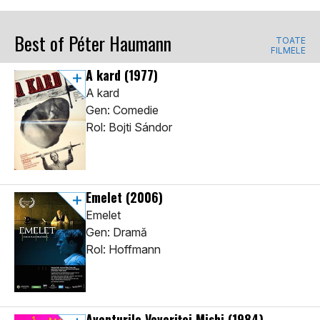
Best of Péter Haumann
TOATE
FILMELE
A kard
(1977)
A kard
Gen: Comedie
Rol: Bojti Sándor
Emelet
(2006)
Emelet
Gen: Dramă
Rol: Hoffmann
Aventurile Veveriței Mishi
(1984)