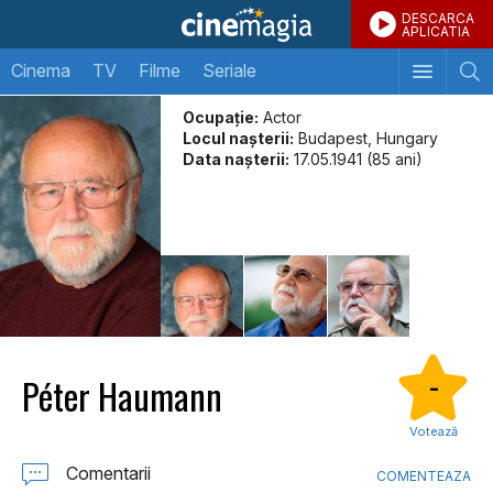
DESCARCA
APLICATIA
Cinema
TV
Filme
Seriale
Ocupație:
Actor
Locul naşterii:
Budapest, Hungary
Data naşterii:
17.05.1941 (85 ani)
Péter Haumann
-
Votează
Comentarii
COMENTEAZA