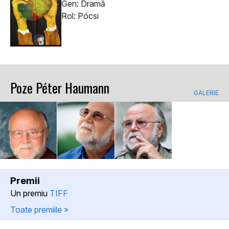
Gen: Dramă
Rol: Pócsi
Poze Péter Haumann
GALERIE
Premii
Un premiu
TIFF
Toate premiile »