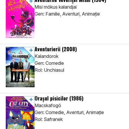
Misi mókus kalandjai
Gen: Familie, Aventuri, Animaţie
Aventurierii
(2008)
Kalandorok
Gen: Comedie
Rol: Unchiasul
Orașul pisicilor
(1986)
Macskafogó
Gen: Comedie, Aventuri, Animaţie
Rol: Safranek