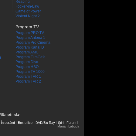
Reaping
Focker-in-Law
Game of Power
Violent Night 2
Program TV
Program PRO TV
Program Antena 1
Program Pro Cinema
Program Kanal D
Program AMC
Program FilmCafe
f
Program Diva
Program HBO
Program TV 1000
Program TVR 1
Program TVR 2
Află mai multe
În curând
Box office
DVD/Blu Ray
Ştiri
Forum
Marián Labuda