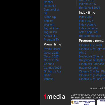
Horror 2026
Război
Indiene 2026
Romantic
Româneşti 2026
Scurt metraj
Index filme
SF
Stand Up
Index 2026
Thriller
Index 2025
Western
Index acţiune
Taguri filme
Index comedie
Taguri stiri
Actori populari
Arhiva stiri
Regizori populari
Program TV
Program cinema
Premii filme
Cinema Bucuresti
Premii Oscar
Cinema City Cotroc
Oscar 2026
IMAX
Oscar 2025
Movieplex Cinema
Oscar 2024
Hollywood Multiplex
Cannes
Cineplexx Baneasa
Cannes 2026
Happy Cinema
Globul de Aur
Cinema City Sun Pl
Berlin
Cinema City Mega M
Venetia
Cinema City ParkLa
Acest site fo
Copyright© 2000-2026 Cinem
Termeni şi condiţii
|
Contact
|