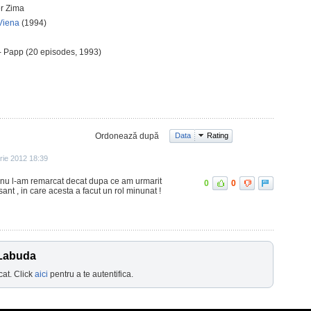
r Zima
Viena
(1994)
- Papp (20 episodes, 1993)
Ordonează după
Data
Rating
rie 2012 18:39
e nu l-am remarcat decat dupa ce am urmarit
0
0
sant , in care acesta a facut un rol minunat !
 Labuda
cat. Click
aici
pentru a te autentifica.