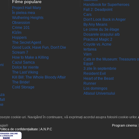
Filme populare
Handbook for Superheroes
Project Hail Mary
Fall 2: Deadpoint
În pielea mea
Cars
Wuthering Heights
Don't Look Back in Anger
Obsession
By Any Means
Crime 101
Le crime du 3e étage
Kîzîm
Dosarele orașului alb
Hoppers
Practical Magic 2
The Secret Agent
Coyote vs. Acme
Good Luck, Have Fun, Don't Die
Iertarea
Scream 7
Värn
How to Make a Killing
Cats in the Museum: Treasures o
Cazul Samca
Egypt
eni
Dolce far niente
3 zile în septembrie
The Last Viking
Resident Evil
Kill Bill: The Whole Bloody Affair
Heart of the Beast
The Bride!
Runner
Cold Storage
Los domingos
Atlasul Universului
aza
all
ke
losește cookie-uri. Navigând în continuare, vă exprimați acordul asupra folosirii cookie-urilor.
agia®
Program cinema
Politica de confidențialitate
|
A.N.P.C