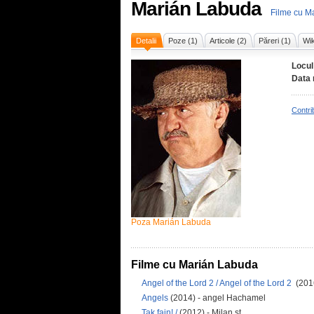
Marián Labuda
Filme cu M
Detalii
Poze (1)
Articole (2)
Păreri (1)
Wik
Locul
Data 
Contri
Poza Marián Labuda
Filme cu Marián Labuda
Angel of the Lord 2 / Angel of the Lord 2
(2016
Angels
(2014) - angel Hachamel
Tak fajn! /
(2012) - Milan st.