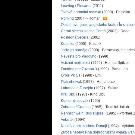
Leaving / Plecarea
(2011)
Taková normální rodinka
(2008) - Postolka
Roming
(2007) - Roman
Obsluhoval jsem anglickeho krale / În slujba r
Cerná slecna slecna Cerná
(2002) - Dodo
Posledná vecera
(2001)
Krajinka
(2000) - Kusalik
Jadviga párnája
(2000) - Barovszky, the pries
Nevesta pro Paddyho
(1999)
Vsichni moji blízcí
(1999) - Helmut Spitzer
Fontána pre Zuzanu 3
(1999) - Baba Leo
Orbis Pictus
(1998) - Emil
Ptak ohnivak
(1997) - Hunchback
Lotrando a Zubejda
(1997) - Sultan
Kral Ubu
(1997) - King Ubu
Komorný spevák
(1995)
Zahrada / Gradina
(1995) - Tatal lui Jakub
Rennschwein Rudi Rüssel
(1995) - Pförtner 
Vekslák
(1994)
Na krásnom modrom Dunaji
(1994) - Výtahár
Zivot a neobycejna dobrodruzstvi vojaka Ivana