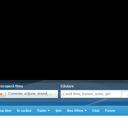
scoperă filme
Căutare
Comedie, acţiune, dramă, ...
mp liber
În curând
Trailer
Ştiri
Box Office
Club
Forum