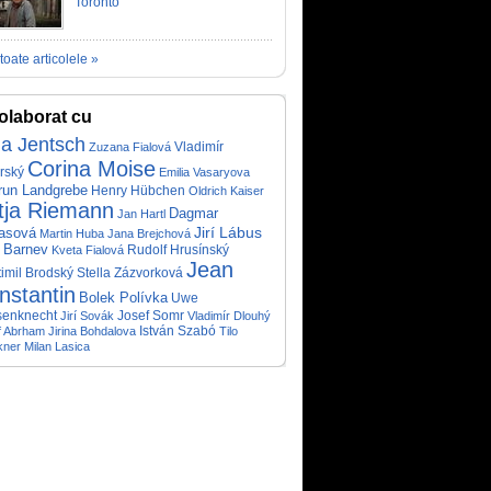
Toronto
toate articolele »
olaborat cu
ia Jentsch
Vladimír
Zuzana Fialová
Corina Moise
rský
Emilia Vasaryova
run Landgrebe
Henry Hübchen
Oldrich Kaiser
tja Riemann
Dagmar
Jan Hartl
Jirí Lábus
rasová
Martin Huba
Jana Brejchová
 Barnev
Rudolf Hrusínský
Kveta Fialová
Jean
timil Brodský
Stella Zázvorková
nstantin
Bolek Polívka
Uwe
enknecht
Jirí Sovák
Josef Somr
Vladimír Dlouhý
István Szabó
f Abrham
Jirina Bohdalova
Tilo
kner
Milan Lasica