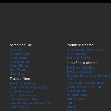
Actori populari
Premiere cinema
Beyoncé
Uma Musume: Pretty Derby -...
Charlize Theron
Ice Cream Man
Adrien Brody
The Pout-Pout Fish
Cate Blanchett
În curând la cinema
Nicole Kidman
The End of Oak Street
John Wayne
The Carpenter's Son
Născuţi azi
Gail Daughtry and the Celebrity 
Trailere filme
Pass
PAW Patrol: The Dino Movie
The Girl in the River
Insidious: Out of the Further
Virginia Woolf's Night & Day
Spa Weekend
Super Troopers 3
One Night Only
Don't Say Good Luck
The Dog Stars
Bad Lieutenant: Tokyo
Fuori
Your Mother Your Mother Your...
Mutiny
Violent Night 2
Sacrifice