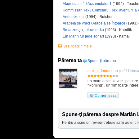
Akumulator 1 / Accumulator 1
(1994) - Teache
Kommissar Rex / Comisarul Rex: aventuri la 
Andelske oci
(1994) - Butcher
Arabela se vraci / Arabela se întoarce
(1993) 
Smacznego, telewizorku
(1993) - Knedlik
Ein Mann für jede Tonart
(1993) - hamal
Vezi toate filmele
Părerea ta
Spune-ţi părerea
alex_il_fenomeno
pe 07 Februa
un mare actor slovac , pe car
"Roming" , un film foarte intere
Spune-ţi părerea despre Marián
Pentru a scrie un review trebuie sa fii autentifi