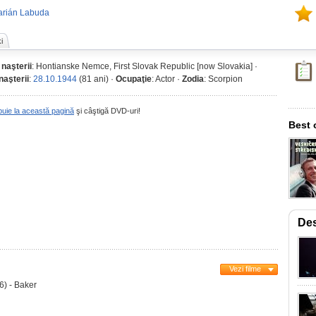
arián Labuda
i
 naşterii
: Hontianske Nemce, First Slovak Republic [now Slovakia] ·
naşterii
:
28.10.1944
(81 ani) ·
Ocupaţie
: Actor ·
Zodia
: Scorpion
buie la această pagină
şi câştigă DVD-uri!
Best 
Des
Vezi filme
) - Baker