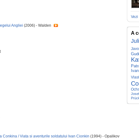
Vezi 
egelui Angliei
(2006) - Walden
A c
Jul
Javo
t
Gud
Ka
Pat
Ivan
Vlas
Co
Ochs
Jose
Prüc
2
 Conkina / Viata si aventurile soldatului Ivan Cionkin
(1994) - Opalikov