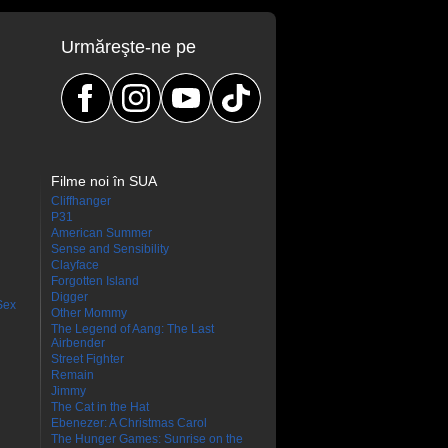
Urmăreşte-ne pe
Filme noi în SUA
Cliffhanger
P31
American Summer
Sense and Sensibility
Clayface
Forgotten Island
Digger
Sex
Other Mommy
The Legend of Aang: The Last
Airbender
Street Fighter
Remain
Jimmy
The Cat in the Hat
Ebenezer: A Christmas Carol
The Hunger Games: Sunrise on the