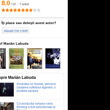
8.0
/
10
7
voturi
Îţi place sau deteşti acest actor?
Adaugă-l într-o listă!
of Marián Labuda
pre Marián Labuda
Povestea lui Somali, plecat in
cautarea sufletului tiganilor, o
posibila epopee
Co-productia romana-ceha
Roming a fost selectionata la