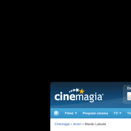
De
Filme
Program cinema
TV
Ti
Cinemagia
Actori
Marián Labuda
>
>