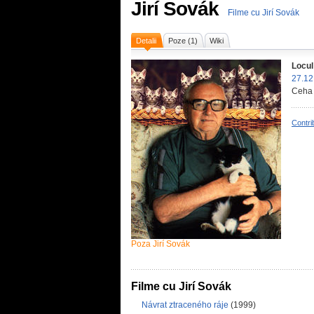
Jirí Sovák
Filme cu Jirí Sovák
Detalii
Poze (1)
Wiki
Locul
27.12
Ceha
Contri
Poza Jirí Sovák
Filme cu Jirí Sovák
Návrat ztraceného ráje
(1999)