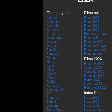
Filme pe genuri
Filme noi
Acţiune
Filme 2028
Animaţie
Filme 2027
Aventuri
Filme 2026
Comedie
Filme 2025
Crimă
Premiere cinema
Documentar
Filme la TV
Dragoste
Filme pe DVD
Dramă
Filme pe Blu-ray
Familie
Filme româneşti
Fantastic
Filme indiene
Film noir
Filme 2026
Horror
Filme noi 2026
Istoric
Actiune 2026
Mister
Comedie 2026
Muzică
Dragoste 2026
Muzical
Horror 2026
Război
Indiene 2026
Romantic
Româneşti 2026
Scurt metraj
Index filme
SF
Stand Up
Index 2026
Thriller
Index 2025
Western
Index acţiune
Taguri filme
Index comedie