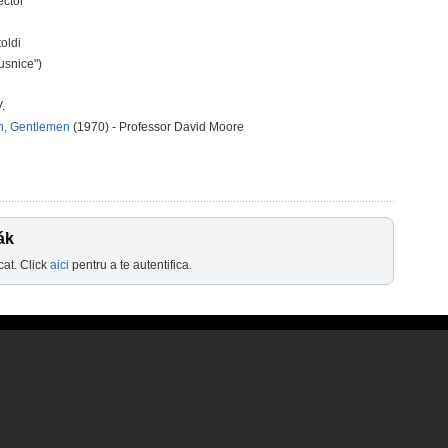
ector
oldi
usnice")
.
ein, Gentlemen
(1970) - Professor David Moore
ák
cat. Click
aici
pentru a te autentifica.