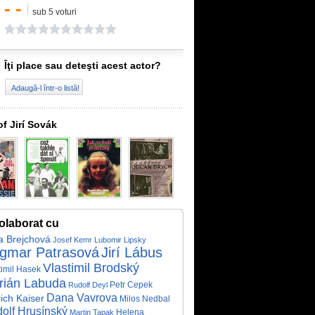
- -
sub 5 voturi
Îţi place sau deteşti acest actor?
Adaugă-l într-o listă!
of Jirí Sovák
olaborat cu
a Brejchová
Josef Kemr
Lubomir Lipsky
gmar Patrasová
Jirí Lábus
Vlastimil Brodský
timil Hasek
rián Labuda
Petr Cepek
Rudolf Deyl
Dana Vavrova
ich Kaiser
Milos Nedbal
olf Hrusínský
Helena
Martin Tapak