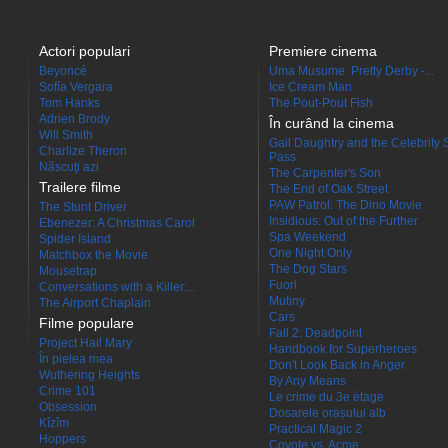
Actori populari
Premiere cinema
Beyoncé
Uma Musume: Pretty Derby -...
Sofía Vergara
Ice Cream Man
Tom Hanks
The Pout-Pout Fish
Adrien Brody
În curând la cinema
Will Smith
Gail Daughtry and the Celebrity 
Charlize Theron
Pass
Născuţi azi
The Carpenter's Son
Trailere filme
The End of Oak Street
PAW Patrol: The Dino Movie
The Stunt Driver
Insidious: Out of the Further
Ebenezer: A Christmas Carol
Spa Weekend
Spider Island
One Night Only
Matchbox the Movie
The Dog Stars
Mousetrap
Fuori
Conversations with a Killer:...
Mutiny
The Airport Chaplain
Cars
Filme populare
Fall 2: Deadpoint
Project Hail Mary
Handbook for Superheroes
În pielea mea
Don't Look Back in Anger
Wuthering Heights
By Any Means
Crime 101
Le crime du 3e étage
Obsession
Dosarele orașului alb
Kîzîm
Practical Magic 2
Hoppers
Coyote vs. Acme