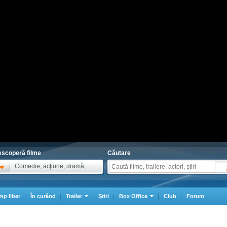
scoperă filme
Căutare
Comedie, acţiune, dramă, ...
mp liber
În curând
Trailer
Ştiri
Box Office
Club
Forum