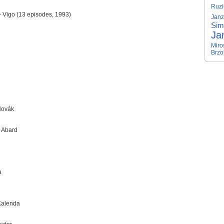
Ruzi
- Vigo (13 episodes, 1993)
Janz
Sim
Ja
Miro
Brzo
Novák
s Abard
a
Kalenda