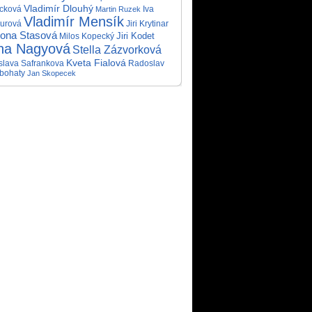
Vladimír Dlouhý
cková
Iva
Martin Ruzek
Vladimír Mensík
urová
Jiri Krytinar
ona Stasová
Jiri Kodet
Milos Kopecký
na Nagyová
Stella Zázvorková
Kveta Fialová
slava Safrankova
Radoslav
bohaty
Jan Skopecek