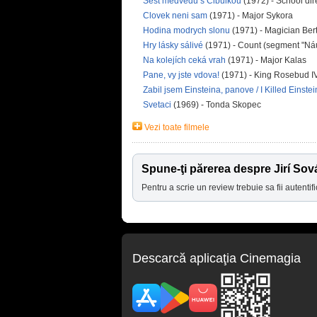
Sest medvedu s Cibulkou
(1972) - School dir
Clovek neni sam
(1971) - Major Sykora
Hodina modrych slonu
(1971) - Magician Bert
Hry lásky sálivé
(1971) - Count (segment "Ná
Na kolejích ceká vrah
(1971) - Major Kalas
Pane, vy jste vdova!
(1971) - King Rosebud IV
Zabil jsem Einsteina, panove / I Killed Einst
Svetaci
(1969) - Tonda Skopec
Vezi toate filmele
Spune-ţi părerea despre Jirí Sov
Pentru a scrie un review trebuie sa fii autentifi
Descarcă aplicaţia Cinemagia