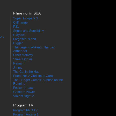
Filme noi în SUA
Super Troopers 3
Cliffhanger
P31
Sense and Sensibility
Clayface
Sex
Forgotten Island
Digger
The Legend of Aang: The Last
Airbender
Other Mommy
Street Fighter
Remain
Jimmy
The Cat in the Hat
Ebenezer: A Christmas Carol
The Hunger Games: Sunrise on the
Reaping
Focker-in-Law
Game of Power
Violent Night 2
Program TV
Program PRO TV
Program Antena 1