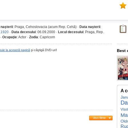
 naşterii
: Praga, Cehoslovacia (acum Rep. Cehă) ·
Data naşterii
:
.1920
·
Data decesului
: 06.09.2000 ·
Locul decesului
: Praga, Rep.
 ·
Ocupaţie
: Actor ·
Zodia
: Capricorn
buie la această pagină
şi câştigă DVD-uri!
Best 
A c
Jan
Da
Vlas
Ma
Vezi filme
Oldr
Rud