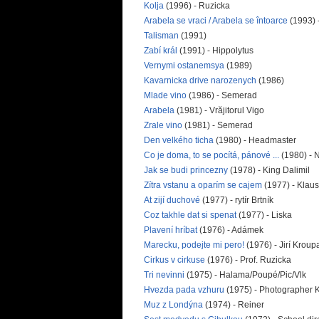
Kolja
(1996) - Ruzicka
Arabela se vraci / Arabela se întoarce
(1993) 
Talisman
(1991)
Zabí král
(1991) - Hippolytus
Vernymi ostanemsya
(1989)
Kavarnicka drive narozenych
(1986)
Mlade vino
(1986) - Semerad
Arabela
(1981) - Vrăjitorul Vigo
Zrale vino
(1981) - Semerad
Den velkého ticha
(1980) - Headmaster
Co je doma, to se pocítá, pánové ...
(1980) - 
Jak se budi princezny
(1978) - King Dalimil
Zítra vstanu a oparím se cajem
(1977) - Klau
At zijí duchové
(1977) - rytír Brtník
Coz takhle dat si spenat
(1977) - Liska
Plavení hríbat
(1976) - Adámek
Marecku, podejte mi pero!
(1976) - Jirí Kroup
Cirkus v cirkuse
(1976) - Prof. Ruzicka
Tri nevinni
(1975) - Halama/Poupé/Pic/Vlk
Hvezda pada vzhuru
(1975) - Photographer 
Muz z Londýna
(1974) - Reiner