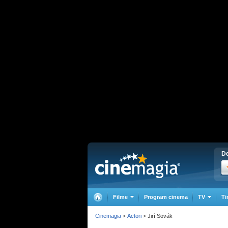
De
Filme
Program cinema
TV
Ti
Cinemagia
Actori
Jirí Sovák
>
>