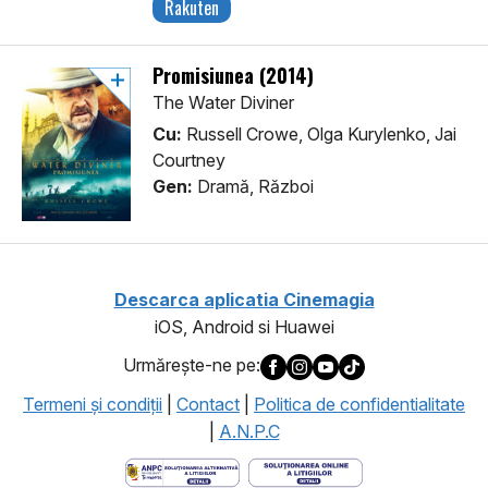
Rakuten
Promisiunea (2014)
The Water Diviner
Cu:
Russell Crowe, Olga Kurylenko, Jai
Courtney
Gen:
Dramă, Război
Descarca aplicatia Cinemagia
iOS, Android si Huawei
Urmăreşte-ne pe:
Termeni şi condiţii
|
Contact
|
Politica de confidentialitate
|
A.N.P.C