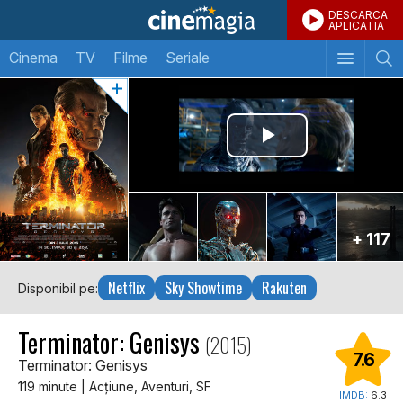
DESCARCA
APLICATIA
Cinema
TV
Filme
Seriale
+ 117
Netflix
Sky Showtime
Rakuten
Disponibil pe:
Terminator: Genisys
(2015)
7.6
Terminator: Genisys
119 minute | Acţiune, Aventuri, SF
IMDB:
6.3