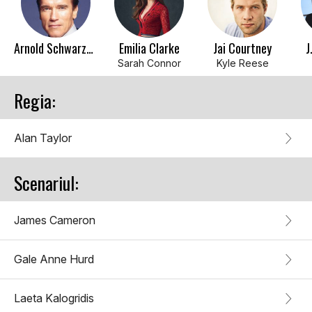
Arnold Schwarzenegger
Emilia Clarke
Jai Courtney
J
Sarah Connor
Kyle Reese
Regia:
Alan Taylor
Scenariul:
James Cameron
Gale Anne Hurd
Laeta Kalogridis