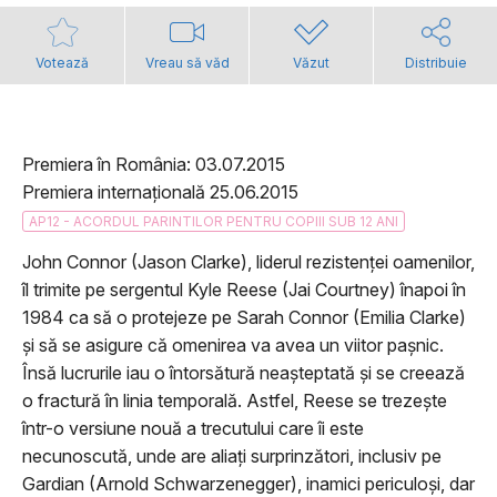
Votează
Vreau să văd
Văzut
Distribuie
Premiera în România: 03.07.2015
Premiera internațională 25.06.2015
AP12 - ACORDUL PARINTILOR PENTRU COPIII SUB 12 ANI
John Connor (Jason Clarke), liderul rezistenței oamenilor,
îl trimite pe sergentul Kyle Reese (Jai Courtney) înapoi în
1984 ca să o protejeze pe Sarah Connor (Emilia Clarke)
și să se asigure că omenirea va avea un viitor pașnic.
Însă lucrurile iau o întorsătură neașteptată și se creează
o fractură în linia temporală. Astfel, Reese se trezește
într-o versiune nouă a trecutului care îi este
necunoscută, unde are aliați surprinzători, inclusiv pe
Gardian (Arnold Schwarzenegger), inamici periculoși, dar