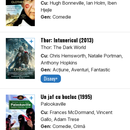
Cu:
Hugh Bonneville, Ian Holm, Iben
Hjejle
Gen:
Comedie
Thor: Întunericul (2013)
Thor: The Dark World
Cu:
Chris Hemsworth, Natalie Portman,
Anthony Hopkins
Gen:
Acţiune, Aventuri, Fantastic
Disney+
Un jaf cu bucluc (1995)
Palookaville
Cu:
Frances McDormand, Vincent
Gallo, Adam Trese
Gen:
Comedie, Crimă