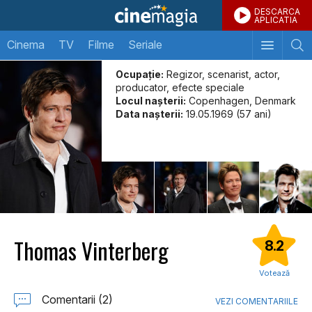
DESCARCA
APLICATIA
Cinema
TV
Filme
Seriale
Ocupație:
Regizor, scenarist, actor,
producator, efecte speciale
Locul naşterii:
Copenhagen, Denmark
Data naşterii:
19.05.1969 (57 ani)
Thomas Vinterberg
8.2
Votează
Comentarii (2)
VEZI COMENTARIILE