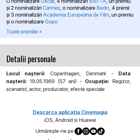
O nominalizare
Oscar
, 4 nominalizări
BAFTA
, un premiu
şi 2 nominalizări
Cannes
, o nominalizare
Berlin
, 4 premii
şi 3 nominalizări
Academia Europeana de Film
, un premiu
şi o nominalizare
Gopo
Toate premiile »
Detalii personale
Locul naşterii:
Copenhagen, Denmark -
Data
naşterii:
19.05.1969 (57 ani) -
Ocupaţie:
Regizor,
scenarist, actor, producator, efecte speciale
Descarca aplicatia Cinemagia
iOS, Android si Huawei
Urmăreşte-ne pe: