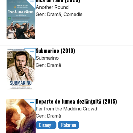
Another Round
Gen: Dramă, Comedie
Submarino
(2010)
Submarino
Gen: Dramă
Departe de lumea dezlănțuită
(2015)
Far from the Madding Crowd
Gen: Dramă
Disney+
Rakuten