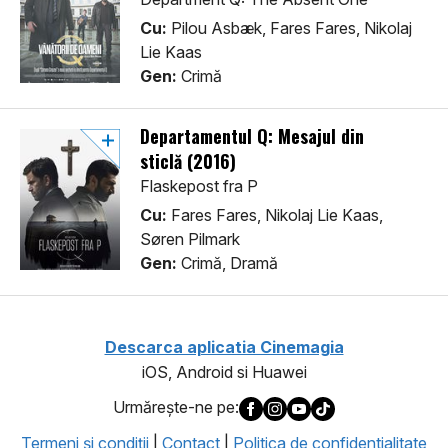
Cu:
Pilou Asbæk, Fares Fares, Nikolaj
Lie Kaas
Gen:
Crimă
Departamentul Q: Mesajul din
sticlă (2016)
Flaskepost fra P
Cu:
Fares Fares, Nikolaj Lie Kaas,
Søren Pilmark
Gen:
Crimă, Dramă
Descarca aplicatia Cinemagia
iOS, Android si Huawei
Urmăreşte-ne pe:
Termeni şi condiţii
|
Contact
|
Politica de confidentialitate