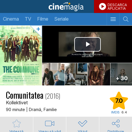
DESCARCA
APLICATIA
Cinema
TV
Filme
Seriale
+ 30
Comunitatea
(2016)
7.0
Kollektivet
90 minute | Dramă, Familie
IMDB:
6.4
Votează
Vreau să văd
Văzut
Distribuie