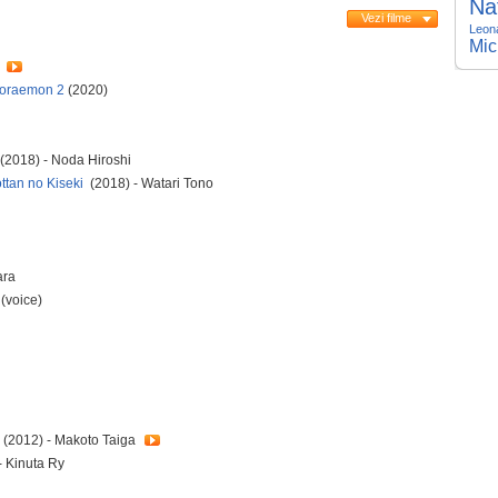
Na
Vezi filme
Leon
Mic
i
Doraemon 2
(2020)
(2018) - Noda Hiroshi
ttan no Kiseki
(2018) - Watari Tono
ara
 (voice)
(2012) - Makoto Taiga
- Kinuta Ry