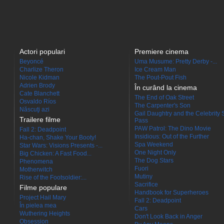
Actori populari
Premiere cinema
Beyoncé
Uma Musume: Pretty Derby -...
Charlize Theron
Ice Cream Man
Nicole Kidman
The Pout-Pout Fish
Adrien Brody
În curând la cinema
Cate Blanchett
The End of Oak Street
Osvaldo Ríos
The Carpenter's Son
Născuţi azi
Gail Daughtry and the Celebrity 
Trailere filme
Pass
PAW Patrol: The Dino Movie
Fall 2: Deadpoint
Insidious: Out of the Further
Ha-chan, Shake Your Booty!
Spa Weekend
Star Wars: Visions Presents -...
One Night Only
Big Chicken: A Fast Food...
The Dog Stars
Phenomena
Fuori
Motherwitch
Mutiny
Rise of the Footsoldier:...
Sacrifice
Filme populare
Handbook for Superheroes
Project Hail Mary
Fall 2: Deadpoint
În pielea mea
Cars
Wuthering Heights
Don't Look Back in Anger
Obsession