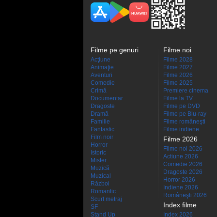
Filme pe genuri
Filme noi
Acţiune
Filme 2028
Animaţie
Filme 2027
Aventuri
Filme 2026
Comedie
Filme 2025
Crimă
Premiere cinema
Documentar
Filme la TV
Dragoste
Filme pe DVD
Dramă
Filme pe Blu-ray
Familie
Filme româneşti
Fantastic
Filme indiene
Film noir
Filme 2026
Horror
Filme noi 2026
Istoric
Actiune 2026
Mister
Comedie 2026
Muzică
Dragoste 2026
Muzical
Horror 2026
Război
Indiene 2026
Romantic
Româneşti 2026
Scurt metraj
Index filme
SF
Stand Up
Index 2026