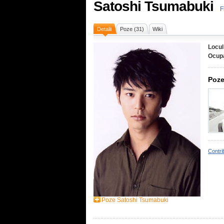
Satoshi Tsumabuki
F
Detalii
Poze (31)
Wiki
Locul
Ocupa
Poze
Contri
Poze Satoshi Tsumabuki