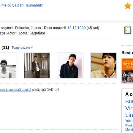
ilme cu Satoshi Tsumabuki
 naşterii
: Fukuoka, Japan ·
Data naşterii
:
13.12.1980
(45 ani) ·
ţie
: Actor ·
Zodia
: Săgetător
 (31)
Toate pozele »
Best 
buie la această pagină
şi câştigă DVD-uri!
A c
Su
Vi
Li
Yuen
Kyôk
Morr