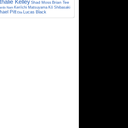
thalie Kelley
Shad Moss
Brian Tee
Kô Shibasaki
Ken'ichi Matsuyama
ardo Nam
hael Pitt
Lucas Black
Eita