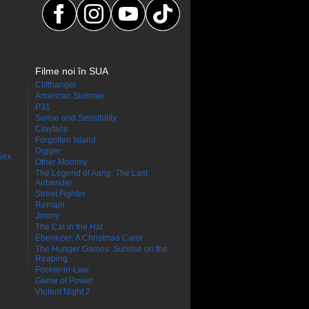
Filme noi în SUA
Cliffhanger
American Summer
P31
Sense and Sensibility
Clayface
Forgotten Island
Digger
Sex
Other Mommy
The Legend of Aang: The Last
Airbender
Street Fighter
Remain
Jimmy
The Cat in the Hat
Ebenezer: A Christmas Carol
The Hunger Games: Sunrise on the
Reaping
Focker-in-Law
Game of Power
Violent Night 2