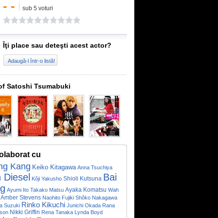
- -
sub 5 voturi
Îţi place sau deteşti acest actor?
Adaugă-l într-o listă!
of Satoshi Tsumabuki
olaborat cu
ng Kang
Keiko Kitagawa
Anna Tsuchiya
n Diesel
Bai
Shioli Kutsuna
Kôji Yakusho
ng
Ayaka Komatsu
Ayumi Ito
Takako Matsu
Wah
Amber Stevens
Naohito Fujiki
Shôko Nakagawa
Rinko Kikuchi
a Suzuki
Junichi Okada
Rana
Nikki Griffin
ison
Rena Tanaka
Lynda Boyd