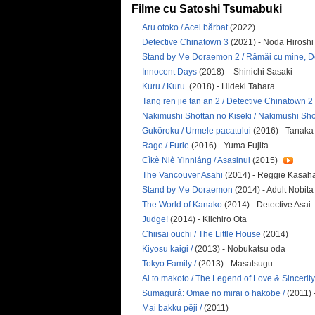
Filme cu Satoshi Tsumabuki
Aru otoko / Acel bărbat
(2022)
Detective Chinatown 3
(2021) - Noda Hirosh
Stand by Me Doraemon 2 / Rămâi cu mine, 
Innocent Days
(2018) - Shinichi Sasaki
Kuru / Kuru
(2018) - Hideki Tahara
Tang ren jie tan an 2 / Detective Chinatown 2
Nakimushi Shottan no Kiseki / Nakimushi Sho
Gukôroku / Urmele pacatului
(2016) - Tanaka
Rage / Furie
(2016) - Yuma Fujita
Cìkè Niè Yinniáng / Asasinul
(2015)
The Vancouver Asahi
(2014) - Reggie Kasah
Stand by Me Doraemon
(2014) - Adult Nobita
The World of Kanako
(2014) - Detective Asai
Judge!
(2014) - Kiichiro Ota
Chiisai ouchi / The Little House
(2014)
Kiyosu kaigi /
(2013) - Nobukatsu oda
Tokyo Family /
(2013) - Masatsugu
Ai to makoto / The Legend of Love & Sincerity
Sumagurâ: Omae no mirai o hakobe /
(2011) 
Mai bakku pêji /
(2011)