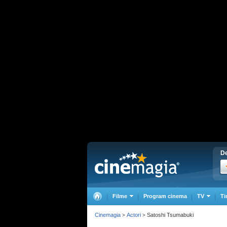
De
Filme
Program cinema
TV
Ti
Cinemagia
Actori
Satoshi Tsumabuki
>
>