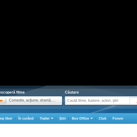
scoperă filme
Căutare
Comedie, acţiune, dramă, ...
mp liber
În curând
Trailer
Ştiri
Box Office
Club
Forum