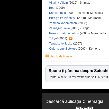
Villain / Villain
(2010) - Shimizu
Boat
(2009)
Kansen rettô
(2009) - Tsuyoshi Matsuoka
Buta ga ita kyôshitsu
(2008) - Mr. Hoshi
Yami no kodomotachi
(2008)
Za majikku awâ
(2008) - Bingo
Pako to mahô no ehon
(2008) - Muromachi
Tokyo!
(2008)
Tengoku to jigoku
(2007)
Quiet room ni yôkoso
(2007) - Komono
Vezi toate filmele
Spune-ţi părerea despre Satosh
Pentru a scrie un review trebuie sa fii autentifi
Descarcă aplicaţia Cinemagia