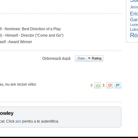
Jess
Eri
Garf
Lesle
f - Nominee: Best Direction of a Play
Luke
Ro
) - Himself - Director ("Come and Go")
self - Award Winner
Ordonează după
Data
Rating
u, nu are niciun viitor.
0
1
rowley
cat. Click
aici
pentru a te autentifica.