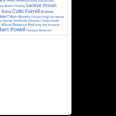
Kelly Macdonald
Shirley Henderson
Saoirse Ronan
ica Brown Findlay
Colin Farrell
c Bana
Andrew
ield
Cillian Murphy
Florence Pugh
Riz Ahmed
Domhnall Gleeson
Ciarán Hinds
y Manville
Rebecca Hall
 Wilson
Emily Bett Rickards
bert Powell
Thomasin McKenzie