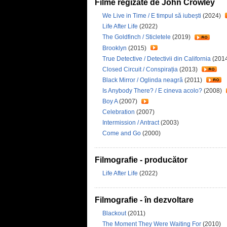
Filme regizate de John Crowley
We Live in Time / E timpul să iubești
(2024)
Life After Life
(2022)
The Goldfinch / Sticletele
(2019)
Brooklyn
(2015)
True Detective / Detectivii din California
(201
Closed Circuit / Conspirația
(2013)
Black Mirror / Oglinda neagră
(2011)
Is Anybody There? / E cineva acolo?
(2008)
Boy A
(2007)
Celebration
(2007)
Intermission / Antract
(2003)
Come and Go
(2000)
Filmografie - producător
Life After Life
(2022)
Filmografie - în dezvoltare
Blackout
(2011)
The Moment They Were Waiting For
(2010)