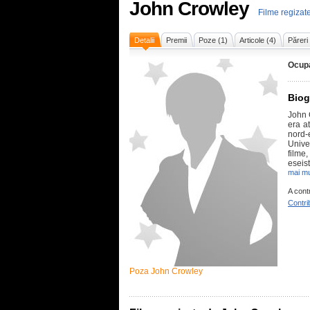
John Crowley
Filme regizat
Detalii
Premii
Poze (1)
Articole (4)
Păreri
Ocupa
Biog
John 
era a
nord-
Unive
filme,
eseist
mai mu
A cont
Contri
Poza John Crowley