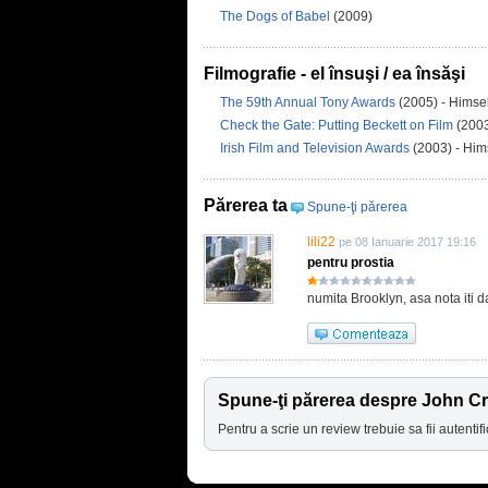
The Dogs of Babel
(2009)
Filmografie - el însuşi / ea însăşi
The 59th Annual Tony Awards
(2005) - Himsel
Check the Gate: Putting Beckett on Film
(2003
Irish Film and Television Awards
(2003) - Him
Părerea ta
Spune-ţi părerea
lili22
pe 08 Ianuarie 2017 19:16
pentru prostia
numita Brooklyn, asa nota iti da
Spune-ţi părerea despre John C
Pentru a scrie un review trebuie sa fii autentifi