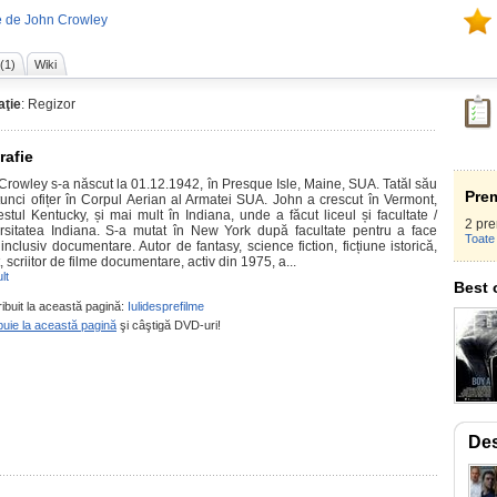
e de John Crowley
 (1)
Wiki
ţie
: Regizor
rafie
Crowley
s-a
născut la 01.12.1942, în Presque Isle, Maine, SUA. Tatăl său
Prem
tunci ofițer în Corpul Aerian al Armatei SUA. John a crescut în Vermont,
estul Kentucky, și mai mult în Indiana, unde a făcut liceul și facultate /
2 pre
rsitatea Indiana. S-a mutat în New York după facultate pentru a face
Toate 
 inclusiv documentare. Autor de fantasy, science fiction, ficțiune istorică,
, scriitor de filme documentare, activ din 1975, a...
lt
Best 
ribuit la această pagină:
Iulidesprefilme
buie la această pagină
şi câştigă DVD-uri!
Des