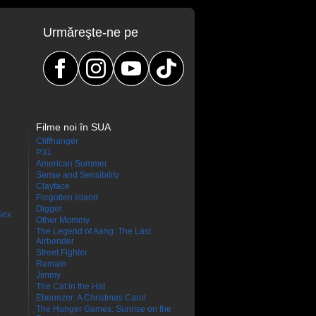
Urmăreşte-ne pe
Filme noi în SUA
Cliffhanger
P31
American Summer
Sense and Sensibility
Clayface
Forgotten Island
Digger
Sex
Other Mommy
The Legend of Aang: The Last
Airbender
Street Fighter
Remain
Jimmy
The Cat in the Hat
Ebenezer: A Christmas Carol
The Hunger Games: Sunrise on the