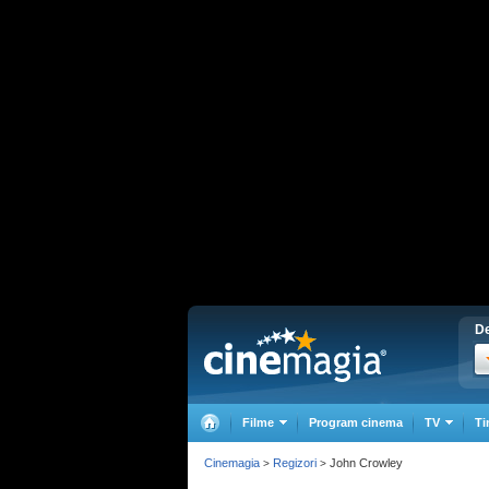
De
Filme
Program cinema
TV
Ti
Cinemagia
Regizori
John Crowley
>
>