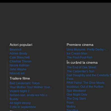
Actori populari
Premiere cinema
Beyoncé
Uma Musume: Pretty Derby -...
Adrien Brody
Ice Cream Man
Cate Blanchett
The Pout-Pout Fish
Charlize Theron
În curând la cinema
Nicole Kidman
The End of Oak Street
John Wayne
The Carpenter's Son
Născuţi azi
Gail Daughtry and the Celebrity 
Trailere filme
Pass
PAW Patrol: The Dino Movie
Bad Lieutenant: Tokyo
Insidious: Out of the Further
Your Mother Your Mother Your...
Spa Weekend
Violent Night 2
One Night Only
Nelson-san, anata wa hito o...
The Dog Stars
Buddy
Fuori
All Night Wrong
Mutiny
3 zile în septembrie
Sacrifice