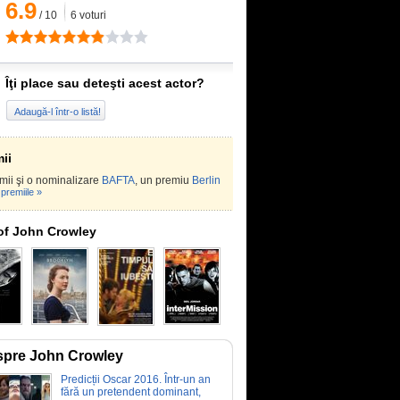
6.9
/
10
6
voturi
Îţi place sau deteşti acest actor?
Adaugă-l într-o listă!
ii
mii şi o nominalizare
BAFTA
, un premiu
Berlin
premiile »
of John Crowley
pre John Crowley
Predicții Oscar 2016. Într-un an
fără un pretendent dominant,