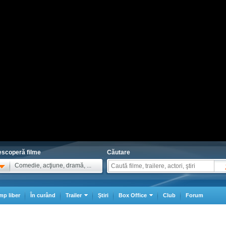
scoperă filme
Căutare
Comedie, acţiune, dramă, ...
mp liber
În curând
Trailer
Ştiri
Box Office
Club
Forum