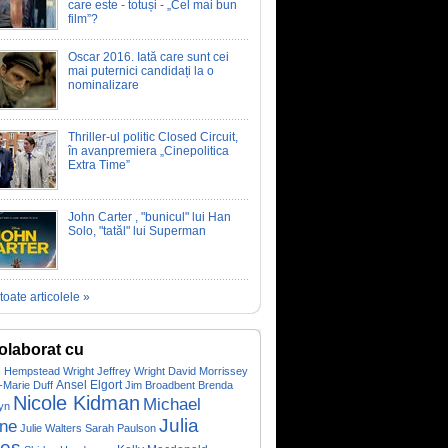
care este - totuși - „Cel mai bun
film”?
Oscar 2016. Iată care sunt cei
mai puternici candidați la o
nominalizare
Thriller-ul politic Closed Circuit,
în avanpremiera „Cinepolitica
Extra Time”
John Carter , "bunicul" lui Han
Solo, "tatăl" lui Superman
toate articolele »
olaborat cu
c Hempstead Wright
Jeffrey Wright
David Morrissey
Ansel Elgort
-Marie Duff
Jim Broadbent
Brenda
Nicole Kidman
Michael
yn
Julia
ne
Julie Walters
Sarah Paulson
les