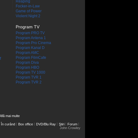
Reaping
Focker-in-Law
Game of Power
Violent Night 2
Program TV
Program PRO TV
Program Antena 1
Program Pro Cinema
Program Kanal D
Program AMC
Program FilmCafe
f
Program Diva
Program HBO
Program TV 1000
Program TVR 1
Program TVR 2
Află mai multe
În curând
Box office
DVD/Blu Ray
Ştiri
Forum
John Crowley