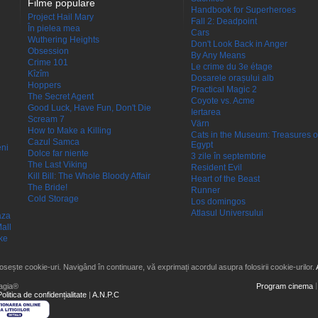
Filme populare
Handbook for Superheroes
Project Hail Mary
Fall 2: Deadpoint
În pielea mea
Cars
Wuthering Heights
Don't Look Back in Anger
Obsession
By Any Means
Crime 101
Le crime du 3e étage
Kîzîm
Dosarele orașului alb
Hoppers
Practical Magic 2
The Secret Agent
Coyote vs. Acme
Good Luck, Have Fun, Don't Die
Iertarea
Scream 7
Värn
How to Make a Killing
Cats in the Museum: Treasures o
Cazul Samca
Egypt
eni
Dolce far niente
3 zile în septembrie
The Last Viking
Resident Evil
Kill Bill: The Whole Bloody Affair
Heart of the Beast
The Bride!
Runner
Cold Storage
Los domingos
Atlasul Universului
aza
all
ke
losește cookie-uri. Navigând în continuare, vă exprimați acordul asupra folosirii cookie-urilor.
agia®
Program cinema
Politica de confidențialitate
|
A.N.P.C