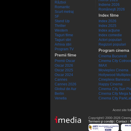
Horror 2026
Război
Indiene 2026
Romantic
Româneşti 2026
Scurt metraj
Index filme
SF
Stand Up
Index 2026
Thriller
Index 2025
Western
Index acţiune
Taguri filme
Index comedie
Taguri stiri
Actori populari
Arhiva stiri
Regizori populari
Program TV
Program cinema
Premii filme
Cinema Bucuresti
Premii Oscar
Cinema City Cotroc
Oscar 2026
IMAX
Oscar 2025
Movieplex Cinema
Oscar 2024
Hollywood Multiplex
Cannes
Cineplexx Baneasa
Cannes 2026
Happy Cinema
Globul de Aur
Cinema City Sun Pl
Berlin
Cinema City Mega M
Venetia
Cinema City ParkLa
Acest site fo
Copyright© 2000-2026 Cinem
Termeni şi condiţii
|
Contact
|