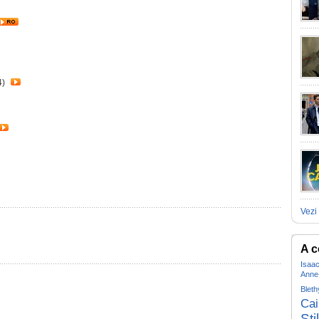
4)
Vezi 
A c
Isaa
Anne
Bleth
Cai
Sti