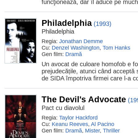
funcţionează, dar îl aduce pe muchi
Philadelphia
(1993)
Philadelphia
Regia:
Jonathan Demme
Cu:
Denzel Washington
,
Tom Hanks
Gen film:
Dramă
Un avocat de culoare homofob e for
prejudecățile, atunci când acceptă 
de SIDA împotriva firmei care l-a c
The Devil's Advocate
(19
Pact cu diavolul
Regia:
Taylor Hackford
Cu:
Keanu Reeves
,
Al Pacino
Gen film:
Dramă
,
Mister
,
Thriller