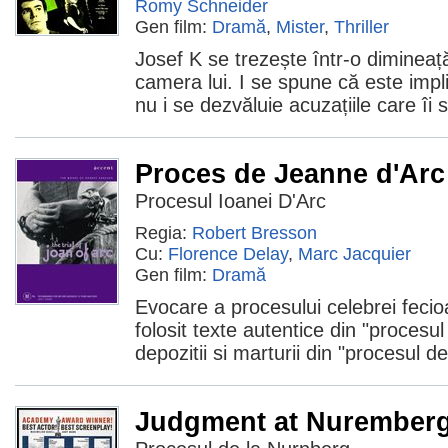
Romy Schneider
Gen film:
Dramă
,
Mister
,
Thriller
Josef K se trezește într-o dimineață
camera lui. I se spune că este impl
nu i se dezvăluie acuzațiile care îi
Proces de Jeanne d'Arc
Procesul Ioanei D'Arc
Regia:
Robert Bresson
Cu:
Florence Delay
,
Marc Jacquier
Gen film:
Dramă
Evocare a procesului celebrei fecio
folosit texte autentice din "proces
depozitii si marturii din "procesul de
Judgment at Nurember