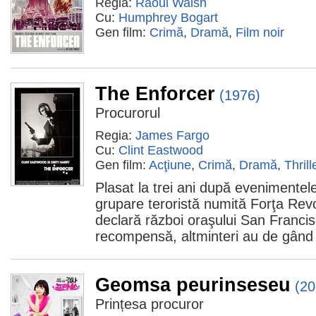
Regia:
Raoul Walsh
Cu:
Humphrey Bogart
Gen film:
Crimă
,
Dramă
,
Film noir
The Enforcer
(1976)
Procurorul
Regia:
James Fargo
Cu:
Clint Eastwood
Gen film:
Acţiune
,
Crimă
,
Dramă
,
Thrill
Plasat la trei ani după evenimente
grupare teroristă numită Forţa Rev
declară război oraşului San Francisc
recompensă, altminteri au de gând 
Geomsa peurinseseu
(20
Prințesa procuror