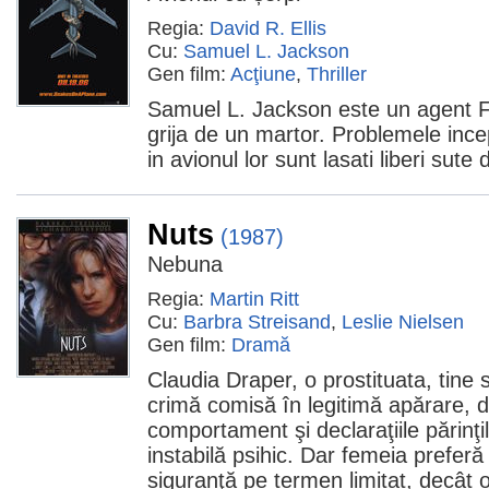
Regia:
David R. Ellis
Cu:
Samuel L. Jackson
Gen film:
Acţiune
,
Thriller
Samuel L. Jackson este un agent F
grija de un martor. Problemele inc
in avionul lor sunt lasati liberi sute 
Nuts
(1987)
Nebuna
Regia:
Martin Ritt
Cu:
Barbra Streisand
,
Leslie Nielsen
Gen film:
Dramă
Claudia Draper, o prostituata, tine 
crimă comisă în legitimă apărare, de
comportament şi declaraţiile părinţil
instabilă psihic. Dar femeia prefe
siguranţă pe termen limitat, decât o