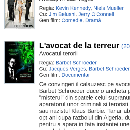
Regia:
Kevin Kennedy
,
Niels Mueller
Cu:
Jim Belushi
,
Jerry O'Connell
Gen film:
Comedie
,
Dramă
L'avocat de la terreur
(20
Avocatul terorii
Regia:
Barbet Schroeder
Cu:
Jacques Verges
,
Barbet Schroeder
Gen film:
Documentar
Ce convingeri il calauzesc pe avoc
Barbet Schroeder duce o ancheta p
"misterul" din spatele celui supranum
aparatorul unor criminali si teroris
sau nazistul Klaus Barbie. Tanar a
opt ani dupa razboiul din Algeria, 
pentru a apara in fata instantei une