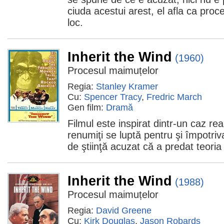
ciuda acestui arest, el afla ca proce
loc.
Inherit the Wind
(1960)
Procesul maimuțelor
Regia:
Stanley Kramer
Cu:
Spencer Tracy
,
Fredric March
Gen film:
Dramă
Filmul este inspirat dintr-un caz rea
renumiţi se luptă pentru şi împotriv
de ştiinţă acuzat că a predat teoria 
Inherit the Wind
(1988)
Procesul maimuțelor
Regia:
David Greene
Cu:
Kirk Douglas
,
Jason Robards