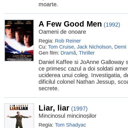
moarte.
A Few Good Men
(1992)
Oameni de onoare
Regia:
Rob Reiner
Cu:
Tom Cruise
,
Jack Nicholson
,
Demi
Gen film:
Dramă
,
Thriller
Daniel Kaffee si JoAnne Galloway su
ce primesc cazul a doi soldati amer
uciderea unui coleg. Investigatia, 
dificilul colonel Nathan Jessup, sc
secrete.
Liar, liar
(1997)
Mincinosul mincinoșilor
Regia:
Tom Shadyac