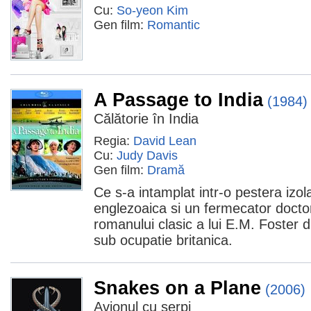
Cu:
So-yeon Kim
Gen film:
Romantic
A Passage to India
(1984)
Călătorie în India
Regia:
David Lean
Cu:
Judy Davis
Gen film:
Dramă
Ce s-a intamplat intr-o pestera izola
englezoaica si un fermecator docto
romanului clasic a lui E.M. Foster 
sub ocupatie britanica.
Snakes on a Plane
(2006)
Avionul cu șerpi