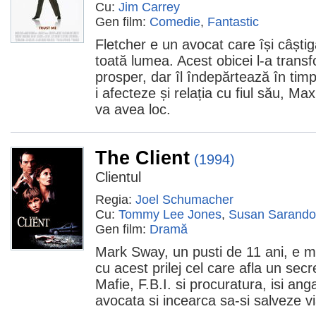
Cu:
Jim Carrey
Gen film:
Comedie
,
Fantastic
Fletcher e un avocat care își câști
toată lumea. Acest obicei l-a trans
prosper, dar îl îndepărtează în timp
i afecteze și relația cu fiul său, M
va avea loc.
The Client
(1994)
Clientul
Regia:
Joel Schumacher
Cu:
Tommy Lee Jones
,
Susan Sarand
Gen film:
Dramă
Mark Sway, un pusti de 11 ani, e ma
cu acest prilej cel care afla un secr
Mafie, F.B.I. si procuratura, isi an
avocata si incearca sa-si salveze vi