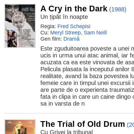
A Cry in the Dark
(1988)
Un țipăt în noapte
Regia:
Fred Schepisi
Cu:
Meryl Streep
,
Sam Neill
Gen film:
Dramă
Este zguduitoarea poveste a unei m
ucis in urma unui atac animal, iar f
acuzata ca ea este vinovata de asas
Pelicula plasata la inceputul anilor 
realitate, avand la baza povestea l
femeie care in timpul unei excursii 
are parte de o experienta traumati
fata in clipa in care un caine dingo 
sa in varsta de n
The Trial of Old Drum
(2
Cu Grivei la tribunal