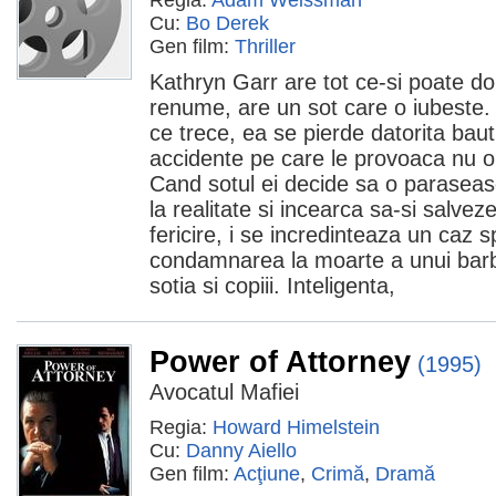
Regia:
Adam Weissman
Cu:
Bo Derek
Gen film:
Thriller
Kathryn Garr are tot ce-si poate do
renume, are un sot care o iubeste.
ce trece, ea se pierde datorita baut
accidente pe care le provoaca nu o 
Cand sotul ei decide sa o paraseas
la realitate si incearca sa-si salvez
fericire, i se incredinteaza un caz s
condamnarea la moarte a unui barba
sotia si copiii. Inteligenta,
Power of Attorney
(1995)
Avocatul Mafiei
Regia:
Howard Himelstein
Cu:
Danny Aiello
Gen film:
Acţiune
,
Crimă
,
Dramă