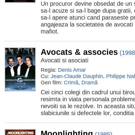
Un procuror devine obsedat de un s
sa-l acuze si sa-l bage dupa gratii, 
sa-l apere atunci cand paraseste pr
angajeaza la societatea de avocati 
mafiot.
Avocats & associes
(1998
Avocati si asociati
Regia:
Denis Amar
Cu:
Jean-Claude Dauphin
,
Philippe Na
Gen film:
Crimă
,
Dramă
Cei cinci colegi din cadrul unui bir
resimta in viata personala probleme
nevoiti sa le rezolve. In aceasta sit
slabiciunile si defectele lor, conditi
Moonlighting
(1985)