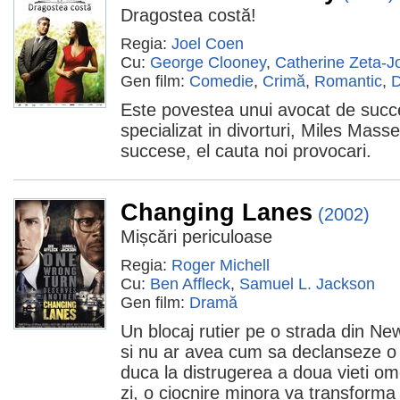
Dragostea costă!
Regia:
Joel Coen
Cu:
George Clooney
,
Catherine Zeta-J
Gen film:
Comedie
,
Crimă
,
Romantic
,
D
Este povestea unui avocat de succ
specializat in divorturi, Miles Massey
succese, el cauta noi provocari.
Changing Lanes
(2002)
Mișcări periculoase
Regia:
Roger Michell
Cu:
Ben Affleck
,
Samuel L. Jackson
Gen film:
Dramă
Un blocaj rutier pe o strada din N
si nu ar avea cum sa declanseze o r
duca la distrugerea a doua vieti om
zi, o ciocnire minora va transforma 