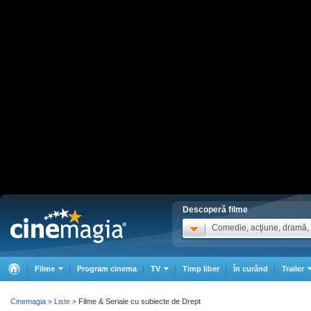
Descoperă filme
Comedie, acţiune, dramă, .
Filme
Program cinema
TV
Timp liber
În curând
Trailer
Cinemagia
Liste
Filme & Seriale cu subiecte de Drept
>
>