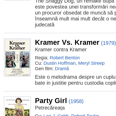
The Shaggy Dog, un remake după un
este povestea unei transformări nea
un procuror obsedat de muncă să p
înseamnă mult mai mult decât o ne
judecată
Kramer Vs. Kramer
(1979)
Kramer contra Kramer
Regia:
Robert Benton
Cu:
Dustin Hoffman
,
Meryl Streep
Gen film:
Dramă
Este o melodrama despre un cuplu 
bate in justitie pentru custodia copil
Party Girl
(1958)
Petrecăreața