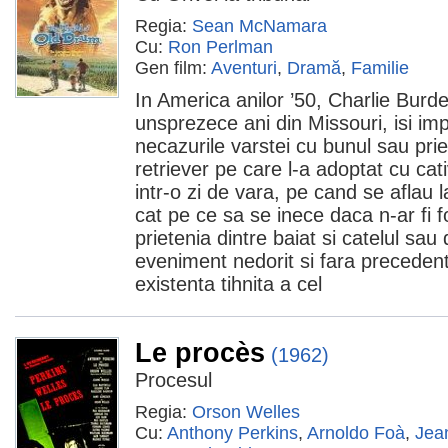
Regia:
Sean McNamara
Cu:
Ron Perlman
Gen film:
Aventuri
,
Dramă
,
Familie
In America anilor ’50, Charlie Burd
unsprezece ani din Missouri, isi imp
necazurile varstei cu bunul sau pr
retriever pe care l-a adoptat cu ca
intr-o zi de vara, pe cand se aflau l
cat pe ce sa se inece daca n-ar fi 
prietenia dintre baiat si catelul sa
eveniment nedorit si fara precedent
existenta tihnita a cel
Le procès
(1962)
Procesul
Regia:
Orson Welles
Cu:
Anthony Perkins
,
Arnoldo Foà
,
Jea