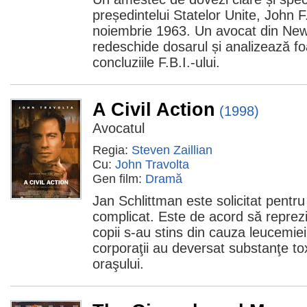
președintelui Statelor Unite, John 
noiembrie 1963. Un avocat din New
redeschide dosarul și analizează foa
concluziile F.B.I.-ului.
A Civil Action
(1998)
Avocatul
Regia:
Steven Zaillian
Cu:
John Travolta
Gen film:
Dramă
Jan Schlittman este solicitat pentr
complicat. Este de acord să reprezin
copii s-au stins din cauza leucemie
corporaţii au deversat substanţe to
oraşului.