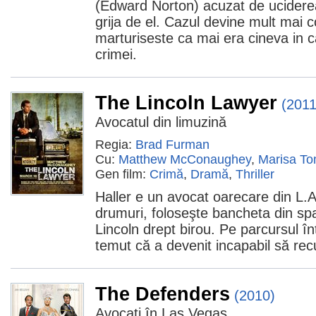
(Edward Norton) acuzat de ucidere
grija de el. Cazul devine mult mai
marturiseste ca mai era cineva in
crimei.
The Lincoln Lawyer
(2011
Avocatul din limuzină
Regia:
Brad Furman
Cu:
Matthew McConaughey
,
Marisa To
Gen film:
Crimă
,
Dramă
,
Thriller
Haller e un avocat oarecare din L.
drumuri, foloseşte bancheta din spa
Lincoln drept birou. Pe parcursul înt
temut că a devenit incapabil să re
The Defenders
(2010)
Avocați în Las Vegas