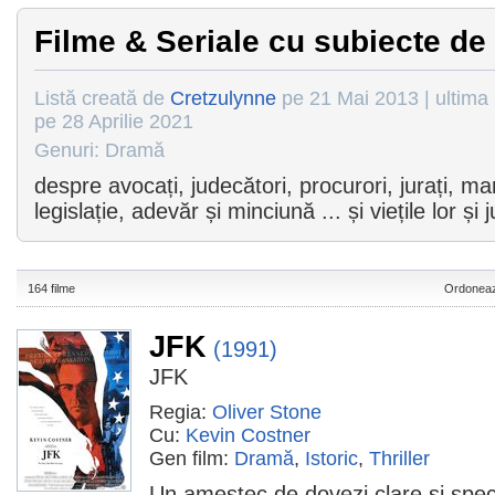
Filme & Seriale cu subiecte de
Listă creată de
Cretzulynne
pe 21 Mai 2013 | ultima 
pe 28 Aprilie 2021
Genuri: Dramă
despre avocați, judecători, procurori, jurați, mar
legislație, adevăr și minciună ... și viețile lor și j
164 filme
Ordoneaz
JFK
(1991)
JFK
Regia:
Oliver Stone
Cu:
Kevin Costner
Gen film:
Dramă
,
Istoric
,
Thriller
Un amestec de dovezi clare și spe