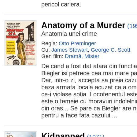
pericol cariera.
Anatomy of a Murder
(19
Anatomia unei crime
Regia:
Otto Preminger
Cu:
James Stewart
,
George C. Scott
Gen film:
Dramă
,
Mister
De cand a fost dat afara din functi
Biegler isi petrece cea mai mare par
Dar, intr-o zi, accepta sa preia cazu
baza armata locala acuzat ca a omo
ce-i violase sotia. Locotenentul est
este o femeie cu moravuri indoielni
din oras... Se pare ca Biegler are n
pentru a face fata cazului....
Kidnapped