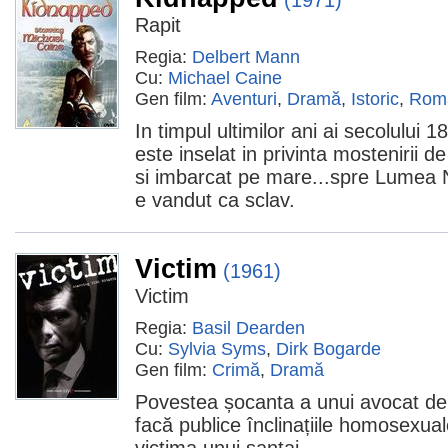
(1971)
Rapit
Regia:
Delbert Mann
Cu:
Michael Caine
Gen film:
Aventuri
,
Dramă
,
Istoric
,
Roma
In timpul ultimilor ani ai secolului 
este inselat in privinta mostenirii 
si imbarcat pe mare...spre Lumea N
e vandut ca sclav.
Victim
(1961)
Victim
Regia:
Basil Dearden
Cu:
Sylvia Syms
,
Dirk Bogarde
Gen film:
Crimă
,
Dramă
Povestea șocanta a unui avocat de
facă publice înclinațiile homosexual