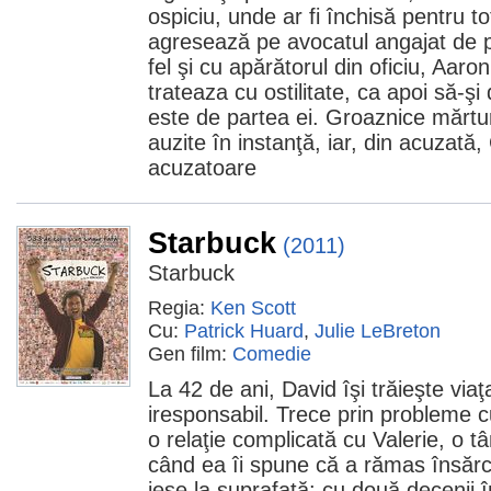
ospiciu, unde ar fi închisă pentru tot
agresează pe avocatul angajat de pă
fel şi cu apărătorul din oficiu, Aaron
trateaza cu ostilitate, ca apoi să-
este de partea ei. Groaznice mărtur
auzite în instanţă, iar, din acuzată
acuzatoare
Starbuck
(2011)
Starbuck
Regia:
Ken Scott
Cu:
Patrick Huard
,
Julie LeBreton
Gen film:
Comedie
La 42 de ani, David îşi trăieşte via
iresponsabil. Trece prin probleme cu
o relaţie complicată cu Valerie, o tâ
când ea îi spune că a rămas însărci
iese la suprafaţă: cu două decenii 