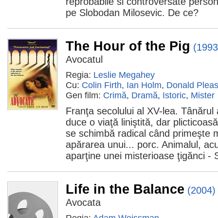
reprobabile si controversate personali
pe Slobodan Milosevic. De ce?
The Hour of the Pig
(1993
Avocatul
Regia:
Leslie Megahey
Cu:
Colin Firth
,
Ian Holm
,
Donald Plea
Gen film:
Crimă
,
Dramă
,
Istoric
,
Mister
Franţa secolului al XV-lea. Tânărul
duce o viaţă liniştită, dar plicticoasă
se schimbă radical când primeşte m
apărarea unui... porc. Animalul, acu
aparţine unei misterioase ţigănci -
Life in the Balance
(2004)
Avocata