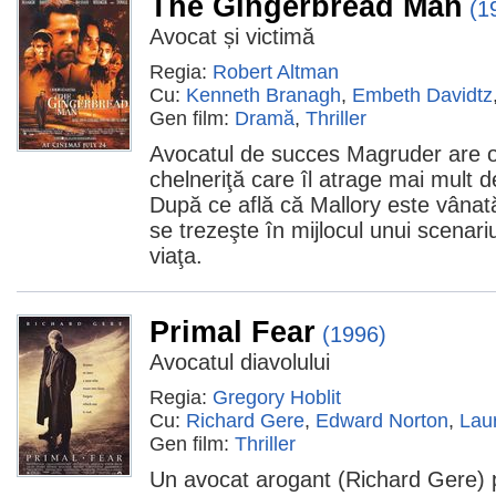
The Gingerbread Man
(1
Avocat și victimă
Regia:
Robert Altman
Cu:
Kenneth Branagh
,
Embeth Davidtz
Gen film:
Dramă
,
Thriller
Avocatul de succes Magruder are 
chelneriţă care îl atrage mai mult de
După ce află că Mallory este vânat
se trezeşte în mijlocul unui scenariu
viaţa.
Primal Fear
(1996)
Avocatul diavolului
Regia:
Gregory Hoblit
Cu:
Richard Gere
,
Edward Norton
,
Lau
Gen film:
Thriller
Un avocat arogant (Richard Gere) p