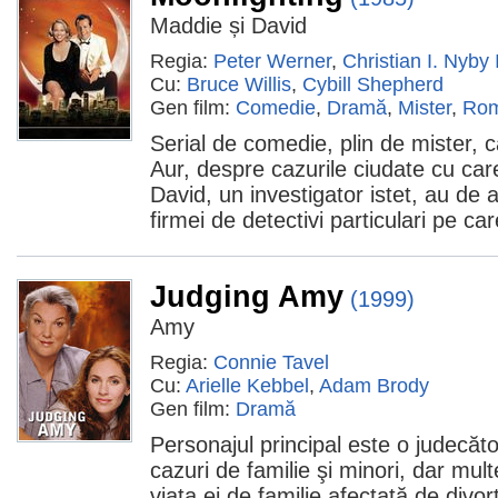
Maddie și David
Regia:
Peter Werner
,
Christian I. Nyby I
Cu:
Bruce Willis
,
Cybill Shepherd
Gen film:
Comedie
,
Dramă
,
Mister
,
Rom
Serial de comedie, plin de mister, c
Aur, despre cazurile ciudate cu car
David, un investigator istet, au de 
firmei de detectivi particulari pe ca
Judging Amy
(1999)
Amy
Regia:
Connie Tavel
Cu:
Arielle Kebbel
,
Adam Brody
Gen film:
Dramă
Personajul principal este o judecă
cazuri de familie şi minori, dar mu
viaţa ei de familie afectată de divor