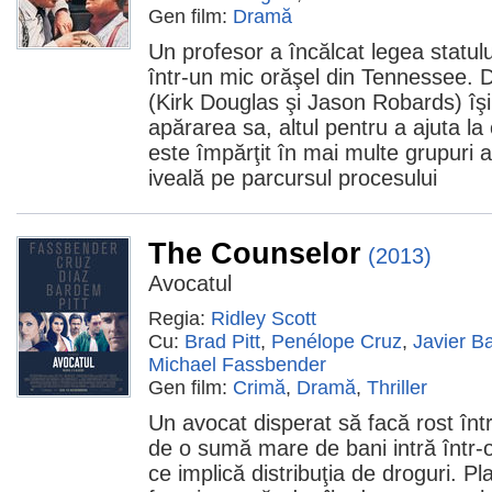
Gen film:
Dramă
Un profesor a încălcat legea statulu
într-un mic orăşel din Tennessee. 
(Kirk Douglas şi Jason Robards) îşi 
apărarea sa, altul pentru a ajuta l
este împărţit în mai multe grupuri al
iveală pe parcursul procesului
The Counselor
(2013)
Avocatul
Regia:
Ridley Scott
Cu:
Brad Pitt
,
Penélope Cruz
,
Javier B
Michael Fassbender
Gen film:
Crimă
,
Dramă
,
Thriller
Un avocat disperat să facă rost înt
de o sumă mare de bani intră într-
ce implică distribuţia de droguri. 