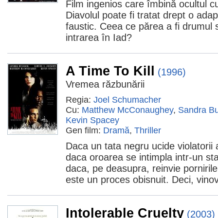
Film ingenios care îmbină ocultul c
Diavolul poate fi tratat drept o ad
faustic. Ceea ce părea a fi drumul 
intrarea în Iad?
A Time To Kill
(1996)
Vremea răzbunării
Regia:
Joel Schumacher
Cu:
Matthew McConaughey
,
Sandra Bu
Kevin Spacey
Gen film:
Dramă
,
Thriller
Daca un tata negru ucide violatorii al
daca oroarea se intimpla intr-un st
daca, pe deasupra, reinvie pornirile
este un proces obisnuit. Deci, vino
Intolerable Cruelty
(2003)