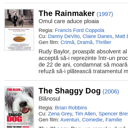
The Rainmaker
(1997)
Omul care aduce ploaia
Regia:
Francis Ford Coppola
Cu:
Danny DeVito
,
Claire Danes
,
Matt
Gen film:
Crimă
,
Dramă
,
Thriller
Rudy Baylor, proaspăt absolvent al f
acceptă să-i reprezinte într-un proc
de 22 de ani, condamnat să moară 
refuză să-i plătească tratamentul me
The Shaggy Dog
(2006)
Blănosul
Regia:
Brian Robbins
Cu:
Zena Grey
,
Tim Allen
,
Spencer Bres
Gen film:
Aventuri
,
Comedie
,
Familie