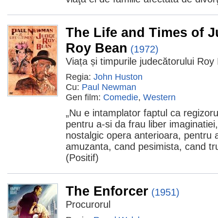
The Life and Times of 
Roy Bean
(1972)
Viața și timpurile judecătorului Ro
Regia:
John Huston
Cu:
Paul Newman
Gen film:
Comedie
,
Western
„Nu e intamplator faptul ca regizor
pentru a-si da frau liber imaginatiei
nostalgic opera anterioara, pentru
amuzanta, cand pesimista, cand tr
(Positif)
The Enforcer
(1951)
Procurorul