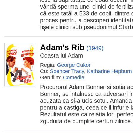
vândă sperma unei clinici de fertil
că este tatăl a 533 de copii, dintre
proces pentru a descoperi identitate
fişele clinicii sub pseudonimul Sta
Adam's Rib
(1949)
Coasta lui Adam
Regia:
George Cukor
Cu:
Spencer Tracy
,
Katharine Hepburn
Gen film:
Comedie
Procurorul Adam Bonner si sotia a
Bonner, se intalnesc ca adversari i
acuzata ca si-a ucis sotul. Amanda f
pentru a castiga, ceea ce il infuri
Rezultatul este ca relatia lor, perfe
zguduita de cumplite certuri zilnice.