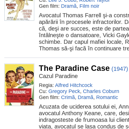
Cu:
Lee J. Cobb
,
Robert Taylor
Gen film:
Dramă
,
Film noir
Avocatul Thomas Farrell şi-a constr
apărării în procesele infractorilor. 
că, deşi are succes, este de partea
întâlneşte o dansatoare, Vicki Gayl
schimbe. Dar capul mafiei locale, R
Thomas să-şi facă în continuare tr
The Paradine Case
(1947)
Cazul Paradine
Regia:
Alfred Hitchcock
Cu:
Gregory Peck
,
Charles Coburn
Gen film:
Crimă
,
Dramă
,
Romantic
Acuzata de uciderea sotului ei, An
avocatul Anthony Keane, care, desi 
indragosteste de frumoasa lui clien
viata, avocatul se lasa condus de 