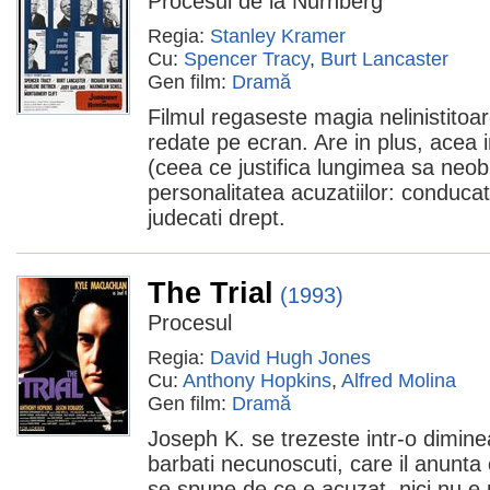
Procesul de la Nurnberg
Regia:
Stanley Kramer
Cu:
Spencer Tracy
,
Burt Lancaster
Gen film:
Dramă
Filmul regaseste magia nelinistitoa
redate pe ecran. Are in plus, acea 
(ceea ce justifica lungimea sa neob
personalitatea acuzatiilor: conducat
judecati drept.
The Trial
(1993)
Procesul
Regia:
David Hugh Jones
Cu:
Anthony Hopkins
,
Alfred Molina
Gen film:
Dramă
Joseph K. se trezeste intr-o dimine
barbati necunoscuti, care il anunta 
se spune de ce e acuzat, nici nu e pr