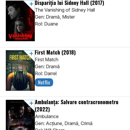
Dispariția lui Sidney Hall
(2017)
The Vanishing of Sidney Hall
Gen: Dramă, Mister
Rol: Duane
First Match
(2018)
First Match
Gen: Dramă
Rol: Darrel
Netflix
Ambulanța: Salvare contracronometru
(2022)
Ambulance
Gen: Acţiune, Dramă, Crimă