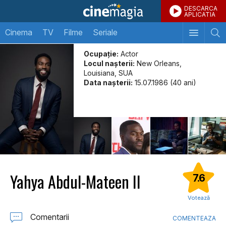
DESCARCA
APLICATIA
Cinema
TV
Filme
Seriale
Ocupație:
Actor
Locul naşterii:
New Orleans,
Louisiana, SUA
Data naşterii:
15.07.1986 (40 ani)
Yahya Abdul-Mateen II
7.6
Votează
Comentarii
COMENTEAZA