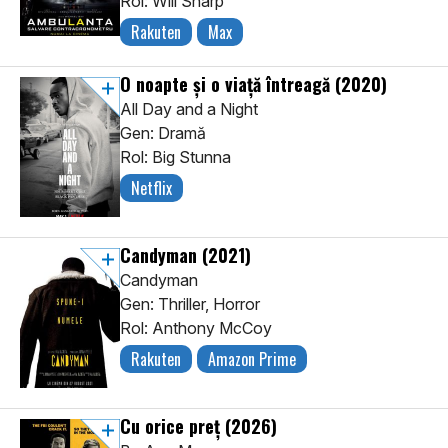
Rol: Will Sharp
Rakuten
Max
O noapte și o viață întreagă
(2020)
All Day and a Night
Gen: Dramă
Rol: Big Stunna
Netflix
Candyman
(2021)
Candyman
Gen: Thriller, Horror
Rol: Anthony McCoy
Rakuten
Amazon Prime
Cu orice preț
(2026)