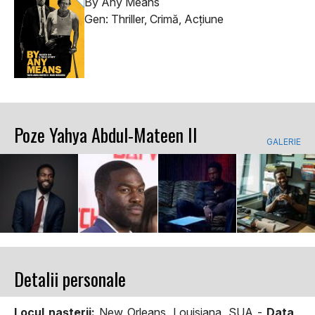
By Any Means
Gen: Thriller, Crimă, Acţiune
Poze Yahya Abdul-Mateen II
GALERIE
Detalii personale
Locul naşterii:
New Orleans, Louisiana, SUA -
Data