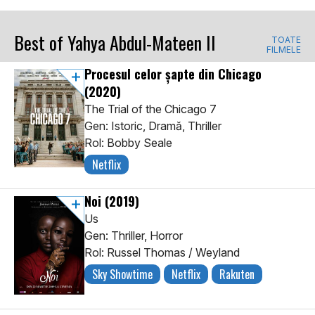
Best of Yahya Abdul-Mateen II
TOATE
FILMELE
Procesul celor șapte din Chicago
(2020)
The Trial of the Chicago 7
Gen: Istoric, Dramă, Thriller
Rol: Bobby Seale
Netflix
Noi
(2019)
Us
Gen: Thriller, Horror
Rol: Russel Thomas / Weyland
Sky Showtime
Netflix
Rakuten