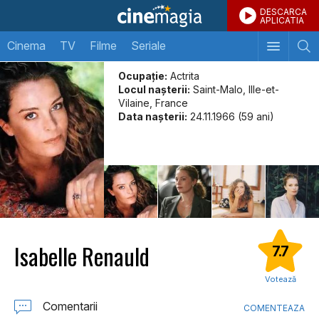
DESCARCA
APLICATIA
Cinema
TV
Filme
Seriale
Ocupație:
Actrita
Locul naşterii:
Saint-Malo, Ille-et-
Vilaine, France
Data naşterii:
24.11.1966 (59 ani)
Isabelle Renauld
7.7
Votează
Comentarii
COMENTEAZA