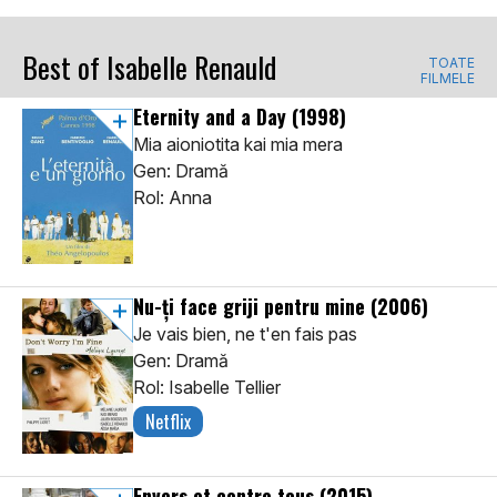
Best of Isabelle Renauld
TOATE
FILMELE
Eternity and a Day
(1998)
Mia aioniotita kai mia mera
Gen: Dramă
Rol: Anna
Nu-ți face griji pentru mine
(2006)
Je vais bien, ne t'en fais pas
Gen: Dramă
Rol: Isabelle Tellier
Netflix
Envers et contre tous
(2015)