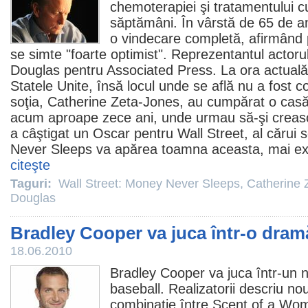
chemoterapiei şi tratamentului cu
săptămâni. În vârstă de 65 de an
o vindecare completă, afirmând 
se simte "foarte optimist". Reprezentantul actorulu
Douglas pentru Associated Press. La ora actuală,
Statele Unite, însă locul unde se află nu a fost 
soţia,
Catherine Zeta-Jones
, au cumpărat o cas
acum aproape zece ani, unde urmau să-şi crească
a câştigat un
Oscar
pentru Wall Street, al cărui 
Never Sleeps va apărea toamna aceasta, mai exa
citeşte
Taguri:
Wall Street: Money Never Sleeps
,
Catherine 
Douglas
Bradley Cooper va juca într-o dram
18.06.2010
Bradley Cooper
va juca într-un 
baseball. Realizatorii descriu no
combinaţie între
Scent of a Wo