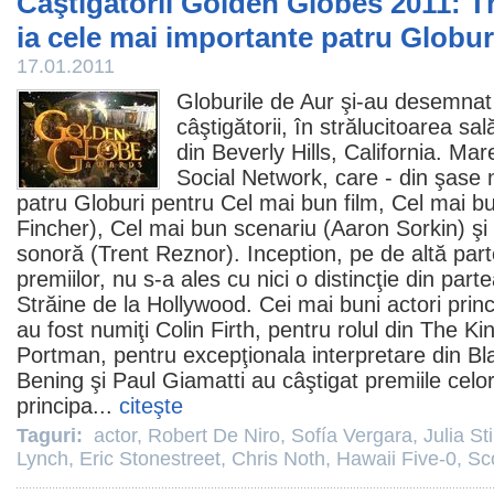
Câştigătorii Golden Globes 2011: T
ia cele mai importante patru Globur
17.01.2011
Globurile de Aur şi-au desemnat
câştigătorii, în strălucitoarea sa
din Beverly Hills, California. Mar
Social Network
, care - din şase 
patru Globuri pentru Cel mai bun
film
, Cel mai bu
Fincher
), Cel mai bun scenariu (
Aaron Sorkin
) ş
sonoră (
Trent Reznor
).
Inception
, pe de altă part
premiilor, nu s-a ales cu nici o distincţie din part
Străine de la Hollywood. Cei mai buni actori princ
au fost numiţi
Colin Firth
, pentru rolul din
The Ki
Portman
, pentru excepţionala interpretare din
Bl
Bening
şi
Paul Giamatti
au câştigat
premiile
celor
principa...
citeşte
Taguri:
actor
,
Robert De Niro
,
Sofía Vergara
,
Julia St
Lynch
,
Eric Stonestreet
,
Chris Noth
,
Hawaii Five-0
,
Sc