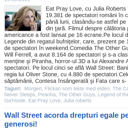
Eat Pray Love
, cu
Julia Roberts
19.381 de spectatori români în
c
până luni, clasându-se astfel pe 
din ţară.
Filmul
despre călătoria p
americance a fost lansat pe 16 ecrane.Pe locul 
Legende din regatul bufniţelor
, care, prezent pe
de spectatori în weekend.Comedia
The Other G
Will Ferrell, a avut 8.164 de spectatori şi s-a clas
menţine şi
Piranha
,
horror
-ul 3D a lui Alexandre 
spectatori. Pe locul cinci se află
Wall Street: Bani
regia lui Oliver Stone, cu 4.880 de spectatori.Ce
săptămânii,
Contesa însângerată
şi
Fata care s-
Taguri:
Morgen
,
Flickan som lekte med elden
,
The C
Never Sleeps
,
Piranha
,
The Other Guys
,
Legend of th
Ga'Hoole
,
Eat Pray Love
,
Julia roberts
Wall Street acorda drepturi egale p
generosi!