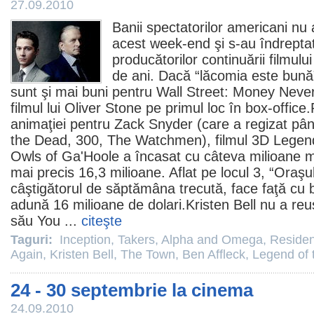
27.09.2010
Banii spectatorilor americani nu 
acest week-end şi s-au îndrepta
producătorilor continuării filmul
de ani. Dacă “lăcomia este bună”
sunt şi mai buni pentru
Wall Street: Money Neve
filmul
lui
Oliver Stone
pe primul loc în box-office
animaţiei pentru
Zack Snyder
(care a regizat p
the Dead
,
300
, The
Watchmen
),
filmul
3D
Legend
Owls of Ga'Hoole
a încasat cu câteva milioane ma
mai precis 16,3 milioane. Aflat pe locul 3, “
Oraşu
câştigătorul de săptămâna trecută, face faţă cu b
adună 16 milioane de dolari.
Kristen Bell
nu a reuş
său
You
...
citeşte
Taguri:
Inception
,
Takers
,
Alpha and Omega
,
Resident
Again
,
Kristen Bell
,
The Town
,
Ben Affleck
,
Legend of 
24 - 30 septembrie la cinema
24.09.2010