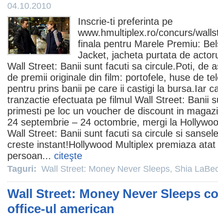
04.10.2010
Inscrie-ti preferinta pe
www.hmultiplex.ro/concurs/walls
finala pentru Marele
Premiu
: Be
Jacket, jacheta purtata de actor
Wall Street: Banii sunt facuti sa circule.Poti, de
de
premii
originale din
film
: portofele, huse de tel
pentru prins banii pe care ii castigi la bursa.Iar 
tranzactie efectuata pe
filmul
Wall Street: Banii su
primesti pe loc un voucher de discount in magazi
24 septembrie – 24 octombrie, mergi la Hollywoo
Wall Street: Banii sunt facuti sa circule si sansele
creste instant!Hollywood Multiplex premiaza atat 
persoan...
citeşte
Taguri:
Wall Street: Money Never Sleeps
,
Shia LaBe
Wall Street: Money Never Sleeps c
office-ul american