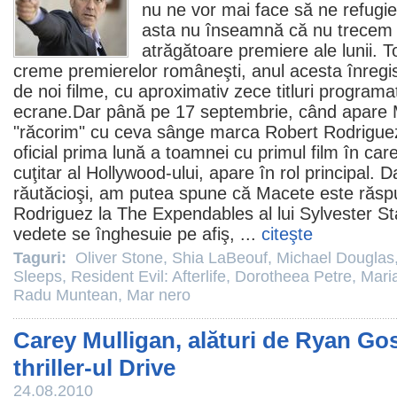
nu ne vor mai face să ne refugi
asta nu înseamnă că nu trecem î
atrăgătoare premiere ale lunii. 
creme premierelor româneşti, anul acesta înreg
de noi
filme
, cu aproximativ zece titluri program
ecrane.Dar până pe 17 septembrie, când apare
"răcorim" cu ceva sânge marca
Robert Rodrigue
oficial prima lună a toamnei cu primul
film
în car
cuţitar al Hollywood-ului, apare în rol principal. D
răutăcioşi, am putea spune că Macete este răsp
Rodriguez
la
The Expendables
al lui
Sylvester St
vedete se înghesuie pe afiş, ...
citeşte
Taguri:
Oliver Stone
,
Shia LaBeouf
,
Michael Douglas
Sleeps
,
Resident Evil: Afterlife
,
Dorotheea Petre
,
Mari
Radu Muntean
,
Mar nero
Carey Mulligan, alături de Ryan Gos
thriller-ul Drive
24.08.2010