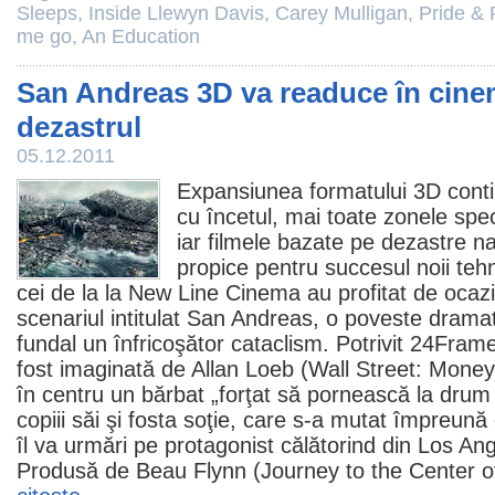
Sleeps
,
Inside Llewyn Davis
,
Carey Mulligan
,
Pride & 
me go
,
An Education
San Andreas 3D va readuce în cine
dezastrul
05.12.2011
Expansiunea formatului 3D conti
cu încetul, mai toate zonele spe
iar
filmele
bazate pe dezastre na
propice pentru succesul noii tehn
cei de la la New Line
Cinema
au profitat de ocaz
scenariul intitulat San Andreas, o poveste dramat
fundal un înfricoşător cataclism. Potrivit 24Frame
fost imaginată de
Allan Loeb
(
Wall Street: Mone
în centru un bărbat „forţat să pornească la dru
copiii săi şi fosta soţie, care s-a mutat împreună
îl va urmări pe protagonist călătorind din Los An
Produsă de
Beau Flynn
(
Journey to the Center o