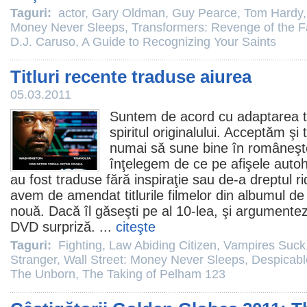
Taguri:
actor
,
Gary Oldman
,
Guy Pearce
,
Tom Hardy
Money Never Sleeps
,
Transformers: Revenge of the F
D.J. Caruso
,
A Guide to Recognizing Your Saints
Titluri recente traduse aiurea
05.03.2011
Suntem de acord cu adaptarea titl
spiritul originalului. Acceptăm ş
numai să sune bine în româneşte
înţelegem de ce pe afişele autoht
au fost traduse fără inspiraţie sau de-a dreptul ridi
avem de amendat titlurile filmelor din albumul de
nouă. Dacă îl găseşti pe al 10-lea, şi argumentez
DVD surpriză. ...
citeşte
Taguri:
Fighting
,
Law Abiding Citizen
,
Vampires Suck
Stranger
,
Wall Street: Money Never Sleeps
,
Despicab
The Unborn
,
The Taking of Pelham 123