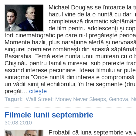
Michael Douglas se întoarce la tr
hazul vine de la o nuntă cu dar,
completează dramatic săptămâna.
de
film
pentru adolescenţi şi cop
tort cinematografic pe care ni-l pregăteşte perio
Momente hazlii, plus naraţiune alertă şi nervoasă
singurei premiere româneşti din acestă săptăm
Basarabia
. Temă este nunta unui muntean cu o 
Chişinău pentru familia miresei, sub pretexte trad
ascund interese pecuniare. Ideea filmului ar pute
sintagma "Orice nuntă din interes e compromisă d
un vădit simţ al echilibrului, în trei segmente (d
pregăt...
citeşte
Taguri:
Wall Street: Money Never Sleeps
,
Genova
,
N
Filmele lunii septembrie
30.08.2010
Probabil că luna septembrie va 