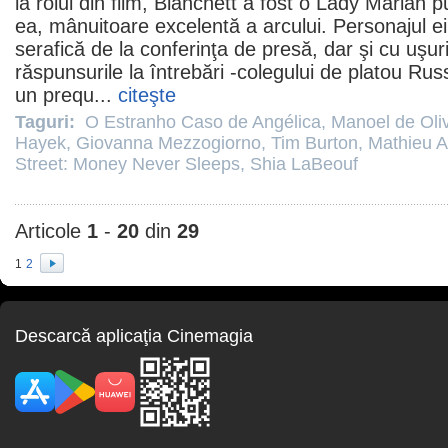
la rolul din
film
, Blanchett a fost o Lady Marian p
ea, mânuitoare excelentă a arcului. Personajul ei
serafică de la conferinţa de presă, dar şi cu uşu
răspunsurile la întrebări -colegului de platou
Russ
un prequ...
citeşte
Taguri:
O Estranho Caso de Angélica
,
Manoel de Oliv
Hayek
,
Giovanna Mezzogiorno
,
Tim Burton
,
Mathieu A
Street: Money Never Sleeps
,
Shia LaBeouf
Articole
1
-
20
din
29
1
2
Descarcă aplicaţia Cinemagia