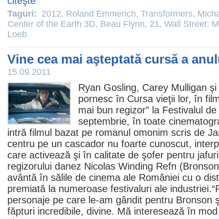
citeşte
Taguri:
2012
,
Roland Emmerich
,
Transformers
,
Mich
Center of the Earth 3D
,
Beau Flynn
,
21
,
Wall Street: 
Loeb
Vine cea mai aşteptată cursă a anul
15.09.2011
Ryan Gosling
,
Carey Mulligan
ş
pornesc în
Cursa
vieţii lor, în
fil
mai bun regizor” la Festivalul d
septembrie, în toate cinematogra
intră filmul bazat pe romanul omonim scris de
Ja
centru pe un cascador nu foarte cunoscut, inter
care activează şi în calitate de şofer pentru jafu
regizorului danez
Nicolas Winding Refn
(
Bronson
avântă în sălile de
cinema
ale României cu o dist
premiată la numeroase festivaluri ale industriei.“Pi
personaje pe care le-am gândit pentru Bronson şi
făpturi incredibile, divine. Mă interesează în mod