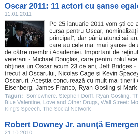
Oscar 2011: 11 actori cu şanse egal
11.01.2011
Pe 25 ianuarie
2011
vom şti ce a
cursa pentru
Oscar
, nominalizaţi
principal", dar până atunci să ar
care au cele mai mari şanse de a 
de către membrii Academiei. Important de reţinut
veterani -
Michael Douglas
, care pentru rolul ac
obţinea un
Oscar
acum 23 de ani,
Jeff Bridges
- 
trecut al Oscarului,
Nicolas Cage
şi
Kevin Space
Oscaruri. Aceştia concurează cu mult mai tinerii
Eisenberg
,
James Franco
,
Ryan Gosling
şi
Mark
Taguri:
Somewhere
,
Stephen Dorff
,
Ryan Gosling
,
Th
Blue Valentine
,
Love and Other Drugs
,
Wall Street: M
King's Speech
,
The Social Network
Robert Downey Jr. anunţă Emergen
21.10.2010