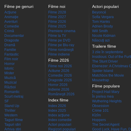
Filme pe genuri
Filme noi
Actori populari
Acţiune
Filme 2028
Beyoncé
Animaţie
Filme 2027
Sofía Vergara
Aventuri
Filme 2026
Tom Hanks
Comedie
Filme 2025
Adrien Brody
Crimă
Premiere cinema
Will Smith
Documentar
Filme la TV
Nicole Kidman
Dragoste
Filme pe DVD
Născuţi azi
Dramă
Filme pe Blu-ray
Trailere filme
Familie
Filme româneşti
3 zile în septembrie
Fantastic
Filme indiene
Insidious: Out of the Fur
Film noir
Filme 2026
The Stunt Driver
Horror
Filme noi 2026
Ebenezer: A Christmas C
Istoric
Actiune 2026
Spider Island
Mister
Comedie 2026
Matchbox the Movie
Muzică
Dragoste 2026
Mousetrap
Muzical
Horror 2026
Filme populare
Război
Indiene 2026
Romantic
Project Hail Mary
Româneşti 2026
Scurt metraj
În pielea mea
Index filme
SF
Wuthering Heights
Stand Up
Index 2026
Obsession
Thriller
Index 2025
Crime 101
Western
Index acţiune
Kîzîm
Taguri filme
Index comedie
Hoppers
Taguri stiri
Actori populari
The Secret Agent
Arhiva stiri
Regizori populari
Good Luck, Have Fun, D