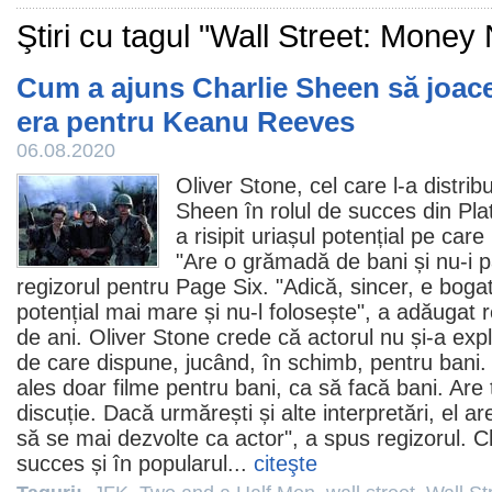
Ştiri cu tagul "Wall Street: Money
Cum a ajuns Charlie Sheen să joace
era pentru Keanu Reeves
06.08.2020
Oliver Stone
, cel care l-a distri
Sheen
în rolul de succes din
Pla
a risipit uriașul potențial pe car
"Are o grămadă de bani și nu-i p
regizorul pentru
Page Six
. "Adică, sincer, e boga
potențial mai mare și nu-l folosește", a adăugat r
de ani. Oliver Stone crede că actorul nu și-a expl
de care dispune, jucând, în schimb, pentru bani
ales doar
filme
pentru bani, ca să facă bani. Are 
discuție. Dacă urmărești și alte interpretări, el a
să se mai dezvolte ca actor", a spus regizorul. C
succes și în popularul...
citeşte