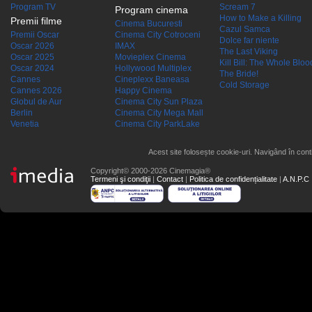
Program TV
Scream 7
Program cinema
How to Make a Killing
Premii filme
Cinema Bucuresti
Cazul Samca
Premii Oscar
Cinema City Cotroceni
Dolce far niente
Oscar 2026
IMAX
The Last Viking
Oscar 2025
Movieplex Cinema
Kill Bill: The Whole Blood
Oscar 2024
Hollywood Multiplex
The Bride!
Cannes
Cineplexx Baneasa
Cold Storage
Cannes 2026
Happy Cinema
Globul de Aur
Cinema City Sun Plaza
Berlin
Cinema City Mega Mall
Venetia
Cinema City ParkLake
Acest site folosește cookie-uri. Navigând în conti
Copyright© 2000-2026 Cinemagia®
Termeni şi condiţii
|
Contact
|
Politica de confidențialitate
|
A.N.P.C