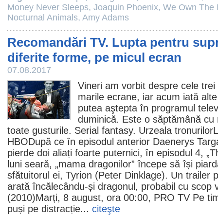
Money Never Sleeps
,
Joaquin Phoenix
,
We Own The 
Nocturnal Animals
,
Amy Adams
Recomandări TV. Lupta pentru supra
diferite forme, pe micul ecran
07.08.2017
Vineri am vorbit despre cele trei
marile ecrane, iar acum iată alte 
putea aştepta în programul televi
duminică. Este o săptămână cu 
toate gusturile. Serial fantasy.
Urzeala tronurilor
L
HBODupă ce în episodul anterior Daenerys Targ
pierde doi aliați foarte puternici, în episodul 4, „
luni seară, „mama dragonilor” începe să își piar
sfătuitorul ei, Tyrion (
Peter Dinklage
). Un trailer
arată încălecându-și dragonul, probabil cu scop v
(
2010
)Marți, 8 august, ora 00:00, PRO TV Pe tim
puși pe distracție...
citeşte