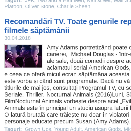
Taguri:
JFK
,
Two and a Half Men
,
wall street
,
Wall St
Platoon
,
Oliver Stone
,
Charlie Sheen
Recomandări TV. Toate genurile rep
filmele săptămânii
30.04.2018
Amy Adams
portretizând poate c
carierei,
Michael Douglas
- într-
ale sale, două comedii despre ad
aclamatul serial
American Gods
e ceea ce oferă micul ecran săptămâna aceasta.
este vorba și când sunt programate. Dacă nu vă a
titlurile de mai jos, consultați Programul TV, cu s
Seriale
. Thriller.
Nocturnal Animals
(2016)Luni, 30 
Film
Nocturnal Animals vorbește despre acel „Evil
Animals este în principal un studiu asupra laturii
O latură brutală care trăiește nu doar în violatori ș
personaje educate precum Susan (Amy Adams).
Taguri:
Grown Ups
,
Young Adult
,
American Gods
,
Mi