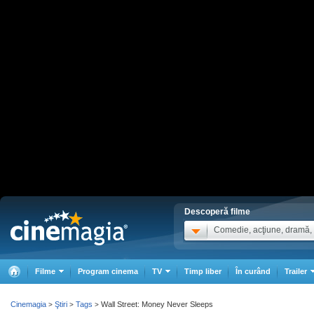
Descoperă filme
Comedie, acţiune, dramă, .
Filme
Program cinema
TV
Timp liber
În curând
Trailer
Cinemagia
Ştiri
Tags
Wall Street: Money Never Sleeps
>
>
>