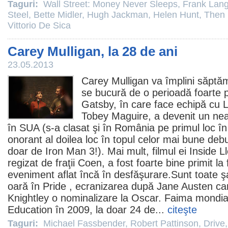
Taguri:
Wall Street: Money Never Sleeps
,
Frank Lang
Steel
,
Bette Midler
,
Hugh Jackman
,
Helen Hunt
,
Then
Vittorio De Sica
Carey Mulligan, la 28 de ani
23.05.2013
Carey Mulligan
va împlini săptăm
se bucură de o perioadă foarte pl
Gatsby
, în care face echipă cu 
Tobey Maguire, a devenit un ne
în SUA (s-a clasat şi în România pe primul loc în
onorant al doilea loc în topul celor mai bune debut
doar de Iron Man 3!). Mai mult,
filmul
ei
Inside L
regizat de fraţii Coen, a fost foarte bine primit la
eveniment aflat încă în desfăşurare.Sunt toate ş
oară în
Pride
, ecranizarea după Jane Austen care
Knightley o nominalizare la
Oscar
. Faima mondia
Education
în
2009
, la doar 24 de...
citeşte
Taguri:
Michael Fassbender
,
Robert Pattinson
,
Drive