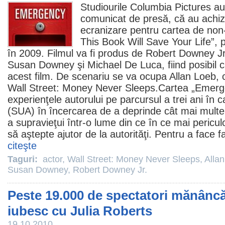
Studiourile Columbia Pictures au 
comunicat de presă, că au achizi
ecranizare pentru cartea de non
This Book Will Save Your Life”, 
în
2009
.
Filmul
va fi produs de
Robert Downey Jr
Susan Downey
şi
Michael De Luca
, fiind posibil
acest
film
. De scenariu se va ocupa
Allan Loeb
, 
Wall Street: Money Never Sleeps
.Cartea „Emerge
experienţele autorului pe parcursul a trei ani în ca
(SUA) în încercarea de a deprinde cât mai multe 
a supravieţui într-o lume din ce în ce mai pericul
să aştepte ajutor de la autorităţi. Pentru a face f
citeşte
Taguri:
actor
,
Wall Street: Money Never Sleeps
,
Alla
Susan Downey
,
Robert Downey Jr.
Peste 19.000 de spectatori mănâncă
iubesc cu Julia Roberts
19.10.2010