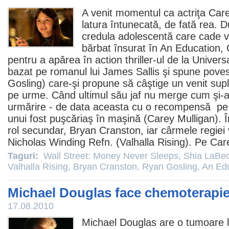
A venit momentul ca actriţa
Care
latura întunecată, de fată rea. 
credula adolescentă care cade vi
bărbat însurat în
An Education
,
pentru a apărea în action thriller-ul de la Univers
bazat pe romanul lui James Sallis şi spune pove
Gosling
) care-şi propune să câştige un venit supl
pe urme. Când ultimul său jaf nu merge cum şi-ar 
urmărire - de data aceasta cu o recompensă pe ca
unui fost puşcăriaş în maşină (Carey Mulligan). 
rol secundar,
Bryan Cranston
, iar cârmele regiei
Nicholas Winding Refn. (
Valhalla Rising
). Pe Car
Taguri:
Wall Street: Money Never Sleeps
,
Shia LaBe
Valhalla Rising
,
Bryan Cranston
,
Ryan Gosling
,
An Ed
Michael Douglas face chemoterapi
17.08.2010
Michael Douglas
are o tumoare la