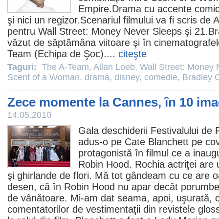
Empire.Drama cu accente comic
şi nici un regizor.Scenariul filmului va fi scris de
A
pentru
Wall Street: Money Never Sleeps
şi 21.Br
văzut de săptămâna viitoare şi în cinematograf
Team
(Echipa de Şoc)....
citeşte
Taguri:
The A-Team
,
Allan Loeb
,
Wall Street: Money 
Scent of a Woman
,
drama
,
disney
,
comedie
,
Bradley 
Zece momente la Cannes, în 10 ima
14.05.2010
Gala deschiderii Festivalului de
adus-o pe
Cate Blanchett
pe cov
protagonistă în
filmul
ce a inaugu
Robin Hood. Rochia actriţei are 
şi ghirlande de flori. Mă tot gândeam cu ce are o
desen, că în Robin Hood nu apar decât porumbei
de vânătoare. Mi-am dat seama, apoi, uşurată, 
comentatorilor de vestimentaţii din revistele glo