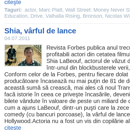
citeşte
Taguri:
actor
,
Marc Platt
,
Wall Street: Money Never S
Education
,
Drive
,
Valhalla Rising
,
Bronson
,
Nicolas Wi
Shia, vârful de lance
04.07.2011
Revista Forbes publica anul trec
profitabili actori din cetatea filmu
Shia LaBeouf
, actorul de văzut
într-unul din blockbusterele veri
Conform celor de la Forbes, pentru fiecare dolat p
producătoare încasează nu mai puţin de 81 de do
această sumă să crească, mai ales că noul Tran
facă istorie în ceea ce priveşte încasările, deve
bilete vândute în valoare de peste un miliard de
cum a ajuns LaBeouf, dintr-un puşti care la zece
comedy (cu bancuri porcoase), la vârful de lance 
Hollywood.Actoria nu a fost un vis din copilărie al 
citeşte