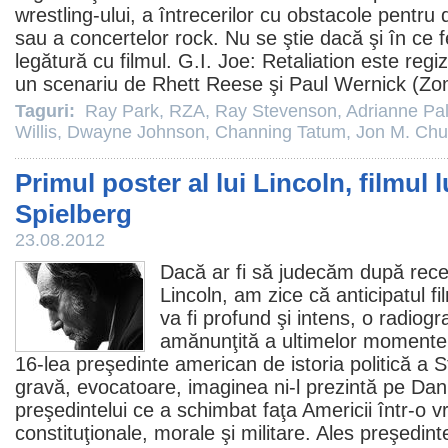
wrestling-ului, a întrecerilor cu obstacole pentru
sau a concertelor rock. Nu se ştie dacă şi în ce
legătură cu
filmul
. G.I. Joe: Retaliation este regi
un scenariu de Rhett Reese şi Paul Wernick (Zom
Taguri:
Ray Park
,
RZA
,
Ray Stevenson
,
Adrianne Pal
Willis
,
Dwayne Johnson
,
Channing Tatum
,
Jon M. Chu
Primul poster al lui Lincoln, filmul 
Spielberg
23.08.2012
Dacă ar fi să judecăm după recent
Lincoln
, am zice că anticipatul
fi
va fi profund şi intens, o radiog
amănunţită a ultimelor momente c
16-lea preşedinte american de istoria politică a S
gravă, evocatoare, imaginea ni-l prezintă pe
Dan
preşedintelui ce a schimbat faţa Americii într-o v
constituţionale, morale şi militare. Ales preşedin