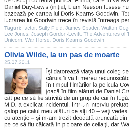
de discuţii cu tentă politică.
Filmul
, care în va ave
Daniel Day-Lewis
(iniţial,
Liam Neeson
fusese num
bazează pe cartea lui
Doris Kearns Goodwin
, Te
lucrarea lui Goodwin trece în revistă întreaga pe
Taguri:
actor
,
Sally Field
,
James Spader
,
Walton Gog
Lee Jones
,
Joseph Gordon-Levitt
,
The Adventures of T
Unicorn
,
War Horse
,
Doris Kearns Goodwin
Olivia Wilde, la un pas de moarte
25.07.2011
Îşi datorează viaţa unui coleg d
căruia îi va fi mereu recunoscăt
în timpul filmărilor la pelicula
Co
joacă în
film
alături de Daniel Cr
cât pe ce să fie strivită de un grup de cai în fugă
M.D.
a explicat incidentul, într-un interviu prelu
galop pe calul meu alături de alţi 40 – veţi vede
cu atenţie – şi m-am trezit deodată aruncată din 
pe ce să fiu călcată în picioare de ceilalţi, dar W