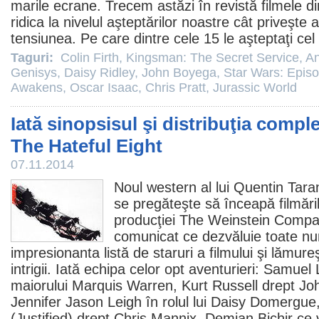
marile ecrane. Trecem astăzi în revistă
filmele
di
ridica la nivelul aşteptărilor noastre cât priveşte
tensiunea. Pe care dintre cele 15 le aşteptaţi cel
Taguri:
Colin Firth
,
Kingsman: The Secret Service
,
A
Genisys
,
Daisy Ridley
,
John Boyega
,
Star Wars: Episo
Awakens
,
Oscar Isaac
,
Chris Pratt
,
Jurassic World
Iată sinopsisul şi distribuţia compl
The Hateful Eight
07.11.2014
Noul western al lui
Quentin Tara
se pregăteşte să înceapă filmări
producţiei The Weinstein Compa
comunicat ce dezvăluie toate nu
impresionanta listă de staruri a filmului şi lămur
intrigii. Iată echipa celor opt aventurieri:
Samuel 
maiorului Marquis Warren,
Kurt Russell
drept Jo
Jennifer Jason Leigh
în rolul lui Daisy Domergue
(
Justified
) drept Chris Mannix,
Demian Bichir
ce v