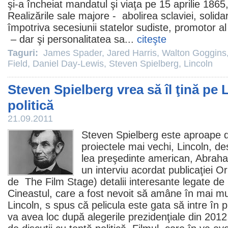
şi-a încheiat mandatul şi viaţa pe 15 aprilie 1865
Realizările sale majore - abolirea sclaviei, solida
împotriva secesiunii statelor sudiste, promotor 
– dar şi personalitatea sa...
citeşte
Taguri:
James Spader
,
Jared Harris
,
Walton Goggins
Field
,
Daniel Day-Lewis
,
Steven Spielberg
,
Lincoln
Steven Spielberg vrea să îl ţină pe 
politică
21.09.2011
Steven Spielberg
este aproape de
proiectele mai vechi, Lincoln, de
lea preşedinte american, Abraham 
un interviu acordat publicaţiei O
de The
Film
Stage) detalii interesante legate de 
Cineastul, care a fost nevoit să amâne în mai mul
Lincoln, s spus că pelicula este gata să intre în p
va avea loc după alegerile prezidenţiale din 2012