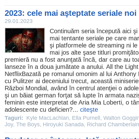
2023: cele mai aşteptate seriale noi (
29.01.2023
Continuăm seria începută
aici
şi
mai tentante seriale pe care mari
şi platformele de streaming ni le
mai jos alte şase titluri promiţăt
premieră nu a fost anunţată încă, dar care au to
lanseze în a doua jumătate a anului. All the Lig
NetflixBazată pe romanul omonim al lui Anthony Do
cu Pulitzer ai deceniului trecut, această miniseri
Război Mondial, având în centrul atenţiei o adol
şi un băiat german forţat să lupte în armata nazis
feminin este interpretat de Aria Mia Loberti, o tâ
adolescente cu deficien?...
citeşte
Taguri:
Kyle MacLachlan
,
Ella Purnell
,
Walton Goggi
Joy
,
The Boys
,
Hiroyuki Sanada
,
Richard Chamberlai