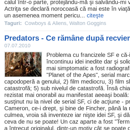
calul într-o parte, protejându-mă şi salvându-mi v
Actriţa se declară norocoasă că mai este în viaţă ş
un asemenea moment pericu...
citeşte
Taguri:
Cowboys & Aliens
,
Walton Goggins
Predators - Ce rămâne după recvi
07.07.2010
Problema cu francizele SF e că-i
încontinuu idei inedite dar şi soli
mai simptomatic a fost radiografi
"
Planet of the Apes
", serial marc
capodoperă a genului, 2)
film
mediocru, 3) film sla
catastrofă; 5) sub nivelul de catastrofă. Însă chia
rezistat mai onorabil au manifestat aeeaşi boală:
susţinut nu la nivel de serial SF, ci de acţiune - 
Cameron, ce-i drept, şi bine de Fincher, până la r
culmea, vroia să inventeze iar nişte idei SF, şi 
ceva de nu se poate! Un caz aparte a fost "
Term
a întrecut originalul, dintr-un motiv cât se poate 