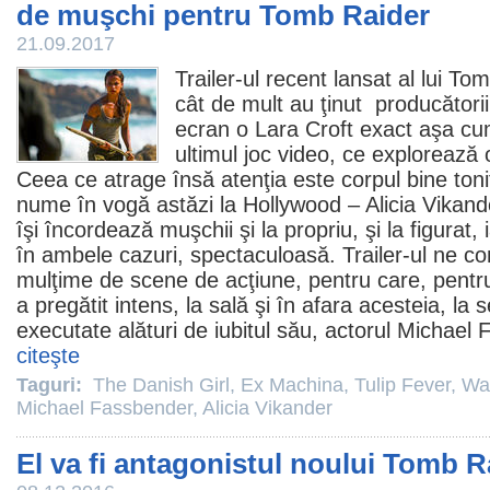
de muşchi pentru Tomb Raider
21.09.2017
Trailer-ul recent lansat al lui
Tom
cât de mult au ţinut producător
ecran o Lara Croft exact aşa cum
ultimul joc video, ce explorează o
Ceea ce atrage însă atenţia este corpul bine tonif
nume în vogă astăzi la Hollywood –
Alicia Vikand
îşi încordează muşchii şi la propriu, şi la figurat,
în ambele cazuri, spectaculoasă. Trailer-ul ne c
mulţime de scene de acţiune, pentru care, pentru
a pregătit intens, la sală şi în afara acesteia, la 
executate alături de iubitul său, actorul
Michael 
citeşte
Taguri:
The Danish Girl
,
Ex Machina
,
Tulip Fever
,
Wa
Michael Fassbender
,
Alicia Vikander
El va fi antagonistul noului Tomb R