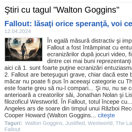
Ştiri cu tagul "Walton Goggins"
Fallout: lăsaţi orice speranţă, voi ce
12.04.2024
În egală măsură distractiv şi impa
Fallout
a fost întâmpinat cu entu
ecranizărilor după jocuri video, f
dintre cei mai buni reprezentanţi
aici că 1. sunt foarte puţine ecranizări entuziasm
2. Fallout are beteşuguri grave, chiar dacă este bin
măcar nu poate fi pus în aceeaşi categorie cu
Th
este foarte greu să nu-l compari... Şi nu, nu se 
anterioară a creatorilor săi, Jonathan Nolan şi Lis
filozoficul
Westworld
. În Fallout, totul începe cu..
Angeles ars de soare din timpul unui Război Rece 
Cooper Howard (
Walton Goggins
...
citeşte
Taguri:
Walton Goggins
,
Justified
,
Westworld
,
The La
Fallout