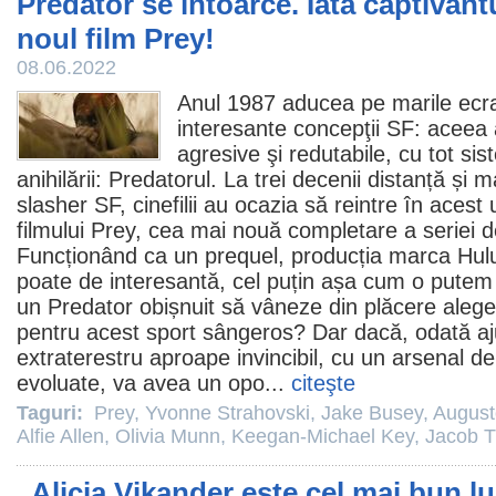
Predator se întoarce. Iată captivantu
noul film Prey!
08.06.2022
Anul 1987 aducea pe marile ecra
interesante concepţii SF: aceea 
agresive şi redutabile, cu tot sis
anihilării: Predatorul. La trei decenii distanță și 
slasher SF, cinefilii au ocazia să reintre în acest 
filmului
Prey
, cea mai nouă completare a seriei d
Funcționând ca un prequel, producția marca Hul
poate de interesantă, cel puțin așa cum o putem 
un Predator obișnuit să vâneze din plăcere aleg
pentru acest sport sângeros? Dar dacă, odată a
extraterestru aproape invincibil, cu un arsenal 
evoluate, va avea un opo...
citeşte
Taguri:
Prey
,
Yvonne Strahovski
,
Jake Busey
,
August
Alfie Allen
,
Olivia Munn
,
Keegan-Michael Key
,
Jacob T
„Alicia Vikander este cel mai bun lu