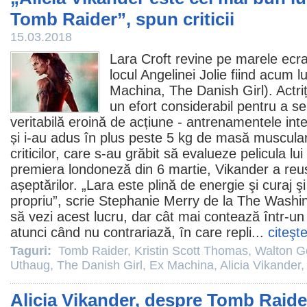
Tomb Raider”, spun criticii
15.03.2018
Lara Croft revine pe marele ecr
locul Angelinei Jolie fiind acum 
Machina
,
The Danish Girl
). Actr
un efort considerabil pentru a se
veritabilă eroină de acțiune - antrenamentele inte
și i-au adus în plus peste 5 kg de masă muscula
criticilor, care s-au grăbit să evalueze pelicula lui
premiera londoneză din 6 martie, Vikander a reușit
așeptărilor. „Lara este plină de energie şi curaj şi
propriu”, scrie Stephanie Merry de la The Washin
să vezi acest lucru, dar cât mai contează într-u
atunci când nu contrariază, în care repli...
citeşt
Taguri:
Tomb Raider
,
Kristin Scott Thomas
,
Walton G
Uthaug
,
The Danish Girl
,
Ex Machina
,
Alicia Vikander
,
Alicia Vikander, despre Tomb Raider