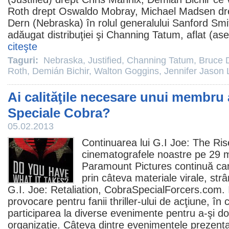
Roth
drept Oswaldo Mobray,
Michael Madsen
dr
Dern
(
Nebraska
) în rolul generalului Sanford Sm
adăugat distribuţiei şi
Channing Tatum
, aflat (as
citeşte
Taguri:
Nebraska
,
Justified
,
Channing Tatum
,
Bruce 
Roth
,
Demián Bichir
,
Walton Goggins
,
Jennifer Jason 
Ai calităţile necesare unui membru 
Speciale Cobra?
05.02.2013
Continuarea lui G.I Joe: The Ris
cinematografele noastre pe 29 ma
Paramount Pictures continuă c
prin câteva materiale virale, strâ
G.I. Joe: Retaliation
,
CobraSpecialForcers.com
.
provocare pentru fanii thriller-ului de acţiune, în 
participarea la diverse evenimente pentru a-şi dov
organizaţie. Câteva dintre evenimentele prezenta