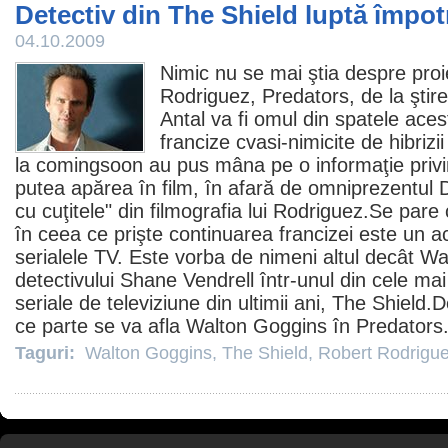
Detectiv din The Shield luptă împot
04.10.2009
Nimic nu se mai ştia despre proi
Rodriguez
,
Predators
, de la şti
Antal va fi omul din spatele acest
francize cvasi-nimicite de hibrizi
la comingsoon au pus mâna pe o informaţie privind
putea apărea în
film
, în afară de omniprezentul
cu cuţitele" din filmografia lui Rodriguez.Se par
în ceea ce prişte continuarea francizei este un ac
serialele TV. Este vorba de nimeni altul decât
Wa
detectivului Shane Vendrell într-unul din cele mai
seriale de televiziune din ultimii ani,
The Shield
.D
ce parte se va afla Walton Goggins în Predators. 
Taguri:
Walton Goggins
,
The Shield
,
Robert Rodrigu