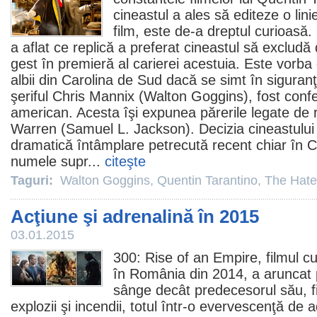
cineastul a ales să editeze o lini
film
, este de-a dreptul curioasă.
a aflat ce replică a preferat cineastul să excludă
gest în premieră al carierei acestuia. Este vorba
albii din Carolina de Sud dacă se simt în siguran
şeriful Chris Mannix (
Walton Goggins
), fost conf
american. Acesta îşi expunea părerile legate de
Warren (Samuel L. Jackson). Decizia cineastului a
dramatică întâmplare petrecută recent chiar în C
numele supr...
citeşte
Taguri:
Walton Goggins
,
Quentin Tarantino
,
The Hatef
Acţiune şi adrenalină în 2015
03.01.2015
300: Rise of an Empire
,
filmul
cu
în România din 2014, a aruncat 
sânge decât predecesorul său, f
explozii şi incendii, totul într-o evervescenţă de 