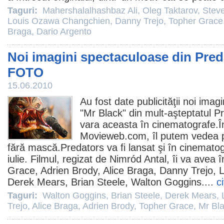
Taguri:
Mahershalalhashbaz Ali
,
Oleg Taktarov
,
Stev
Louis Ozawa Changchien
,
Danny Trejo
,
Topher Grace
Braga
,
Dario Argento
Noi imagini spectaculoase din Pre
FOTO
15.06.2010
Au fost date publicităţii noi ima
"Mr Black" din mult-aşteptatul
Pr
vara aceasta în
cinematografe
.
Movieweb.com, îl putem vedea p
fără mască.Predators va fi lansat şi în cinemato
iulie.
Filmul
, regizat de
Nimród Antal
, îi va avea î
Grace
,
Adrien Brody
,
Alice Braga
,
Danny Trejo
,
L
Derek Mears
,
Brian Steele
,
Walton Goggins
....
c
Taguri:
Walton Goggins
,
Brian Steele
,
Derek Mears
,
Trejo
,
Alice Braga
,
Adrien Brody
,
Topher Grace
,
Mr Bl