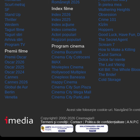
Româneşti 2026
Scurt metraj
În pielea mea
Index filme
SF
Wuthering Heights
Stand Up
Index 2026
Obsession
Thriller
Index 2025
Crime 101
Western
Index acţiune
Kîzîm
Taguri filme
Index comedie
Hoppers
Taguri stiri
Actori populari
Good Luck, Have Fun, D
Arhiva stiri
Regizori populari
The Secret Agent
Program TV
Scream 7
Program cinema
How to Make a Killing
Premii filme
Cinema Bucuresti
Cazul Samca
Premii Oscar
Cinema City Cotroceni
Dolce far niente
Oscar 2026
IMAX
The Last Viking
Oscar 2025
Movieplex Cinema
Kill Bill: The Whole Blood
Oscar 2024
Hollywood Multiplex
The Bride!
Cannes
Cineplexx Baneasa
Cold Storage
Cannes 2026
Happy Cinema
Globul de Aur
Cinema City Sun Plaza
Berlin
Cinema City Mega Mall
Venetia
Cinema City ParkLake
Acest site folosește cookie-uri. Navigând în conti
Copyright© 2000-2026 Cinemagia®
Termeni şi condiţii
|
Contact
|
Politica de confidențialitate
|
A.N.P.C