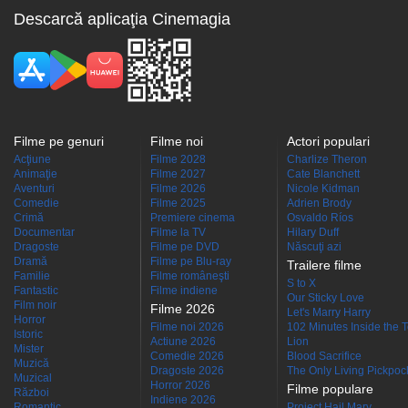
Descarcă aplicaţia Cinemagia
Filme pe genuri
Filme noi
Actori populari
Acţiune
Filme 2028
Charlize Theron
Animaţie
Filme 2027
Cate Blanchett
Aventuri
Filme 2026
Nicole Kidman
Comedie
Filme 2025
Adrien Brody
Crimă
Premiere cinema
Osvaldo Ríos
Documentar
Filme la TV
Hilary Duff
Dragoste
Filme pe DVD
Născuţi azi
Dramă
Filme pe Blu-ray
Trailere filme
Familie
Filme româneşti
S to X
Fantastic
Filme indiene
Our Sticky Love
Film noir
Filme 2026
Let's Marry Harry
Horror
Filme noi 2026
102 Minutes Inside the 
Istoric
Actiune 2026
Lion
Mister
Comedie 2026
Blood Sacrifice
Muzică
Dragoste 2026
The Only Living Pickpocke
Muzical
Horror 2026
Filme populare
Război
Indiene 2026
Romantic
Project Hail Mary