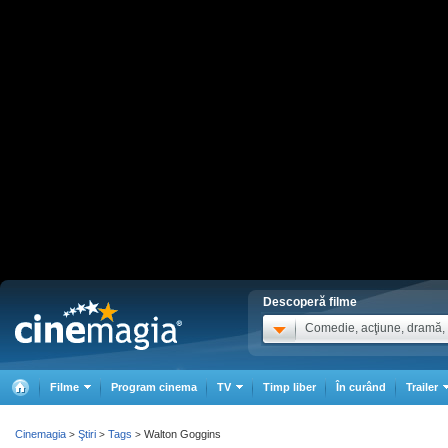
Descoperă filme
Comedie, acţiune, dramă, .
Filme
Program cinema
TV
Timp liber
În curând
Trailer
Cinemagia
Ştiri
Tags
Walton Goggins
>
>
>