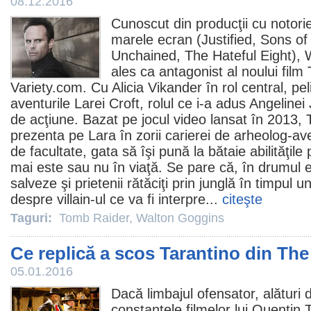
08.12.2016
Cunoscut din producţii cu notorie
marele ecran (Justified, Sons o
Unchained, The Hateful Eight),
ales ca antagonist al noului
film
Variety.com. Cu Alicia Vikander în rol central, pe
aventurile Larei Croft, rolul ce i-a adus Angelinei 
de acţiune. Bazat pe jocul video lansat în 2013,
prezenta pe Lara în zorii carierei de arheolog-av
de facultate, gata să îşi pună la bătaie abilităţile 
mai este sau nu în viaţă. Se pare că, în drumul ei
salveze şi prietenii rătăciţi prin junglă în timpul un
despre villain-ul ce va fi interpre...
citeşte
Taguri:
Tomb Raider
,
Walton Goggins
Ce replică a scos Tarantino din The
05.01.2016
Dacă limbajul ofensator, alături d
constantele filmelor lui
Quentin T