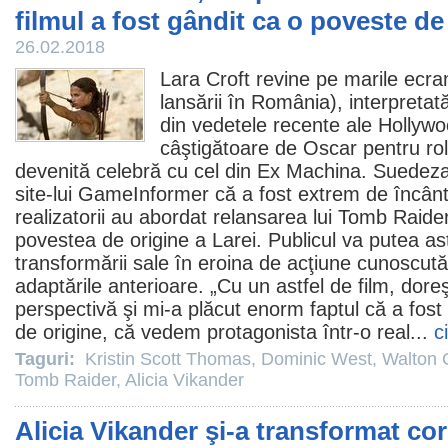
filmul a fost gândit ca o poveste de
26.02.2018
Lara Croft revine pe marile ecra
lansării în România), interpreta
din vedetele recente ale Hollywo
câştigătoare de
Oscar
pentru rol
devenită celebră cu cel din Ex Machina. Suedeza
site-lui GameInformer că a fost extrem de încân
realizatorii au abordat relansarea lui
Tomb Raide
povestea de origine a Larei. Publicul va putea as
transformării sale în eroina de acţiune cunoscută 
adaptările anterioare. „Cu un astfel de
film
, doreş
perspectivă şi mi-a plăcut enorm faptul că a fos
de origine, că vedem protagonista într-o real...
c
Taguri:
Kristin Scott Thomas
,
Dominic West
,
Walton 
Tomb Raider
,
Alicia Vikander
Alicia Vikander şi-a transformat co