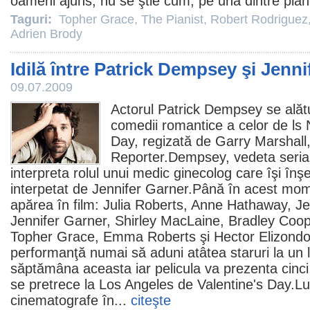
oameni ajuns, nu se ştie cum, pe una dintre plan
Taguri:
Topher Grace
,
The Pianist
,
Robert Rodriguez
Adrien Brody
Idilă între Patrick Dempsey şi Jenni
09.07.2009
Actorul
Patrick Dempsey
se alătu
comedii romantice a celor de ls
Day
, regizată de
Garry Marshall
Reporter.Dempsey, vedeta seria
interpreta rolul unui medic ginecolog care îşi înş
interpetat de
Jennifer Garner
.Până în acest mom
apărea în
film
:
Julia Roberts
,
Anne Hathaway
,
Je
Jennifer Garner,
Shirley MacLaine
,
Bradley Coop
Topher Grace
,
Emma Roberts
şi
Hector Elizond
performanţă numai să aduni atâtea staruri la un l
săptămâna aceasta iar pelicula va prezenta cinci
se pretrece la Los Angeles de Valentine's Day.Lun
cinematografe
în...
citeşte