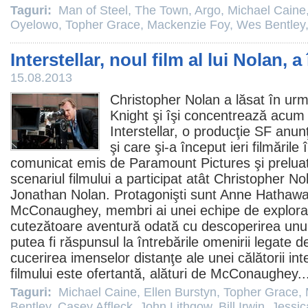
Taguri:
Man of Steel
,
The Town
,
Argo
,
Michael Caine
Oyelowo
,
Topher Grace
,
Mackenzie Foy
,
Wes Bentley
Interstellar, noul film al lui Nolan, a
15.08.2013
Christopher Nolan
a lăsat în urm
Knight
şi îşi concentrează acum e
Interstellar
, o producţie SF anu
şi care şi-a început ieri filmările
comunicat emis de Paramount Pictures şi prelua
scenariul filmului a participat atât Christopher Nol
Jonathan Nolan. Protagonişti sunt
Anne Hathaw
McConaughey
, membri ai unei echipe de explorato
cutezătoare aventură odată cu descoperirea unui 
putea fi răspunsul la întrebările omenirii legate d
cucerirea imenselor distanţe ale unei călătorii inte
filmului este ofertantă, alături de McConaughey.
Taguri:
Michael Caine
,
Ellen Burstyn
,
Topher Grace
,
Bentley
,
Casey Affleck
,
John Lithgow
,
Bill Irwin
,
Jessic