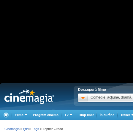
Descoperă filme
Comedie, acţiune, dramă, .
Filme
Program cinema
TV
Timp liber
În curând
Trailer
Cinemagia
Ştiri
Tags
Topher Grace
>
>
>