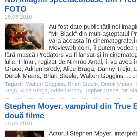
FOTO
15.06.2010
Au fost date publicităţii noi ima
"Mr Black" din mult-aşteptatul
Pr
vara aceasta în
cinematografe
.
Movieweb.com, îl putem vedea p
fără mască.Predators va fi lansat şi în cinemato
iulie.
Filmul
, regizat de
Nimród Antal
, îi va avea î
Grace
,
Adrien Brody
,
Alice Braga
,
Danny Trejo
,
L
Derek Mears
,
Brian Steele
,
Walton Goggins
....
c
Taguri:
Walton Goggins
,
Brian Steele
,
Derek Mears
,
Trejo
,
Alice Braga
,
Adrien Brody
,
Topher Grace
,
Mr Bl
Stephen Moyer, vampirul din True Bl
două filme
09.06.2010
Actorul
Stephen Moyer
, interpret