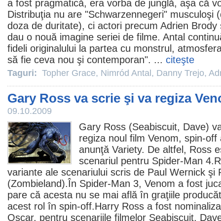
a fost pragmatică, era vorba de junglă, aşa că v
Distribuţia nu are "Schwarzennegeri" musculoşi 
doza de duritate), ci actori precum
Adrien Brody
dau o nouă imagine seriei de
filme
. Antal contin
fideli originalului la partea cu monstrul, atmosfera 
să fie ceva nou şi contemporan". ...
citeşte
Taguri:
Topher Grace
,
Nimród Antal
,
Danny Trejo
,
Ad
Gary Ross va scrie şi va regiza Ve
09.10.2009
Gary Ross
(
Seabiscuit
,
Dave
) v
regiza noul
film
Venom, spin-off a
anunţă Variety. De altfel, Ross es
scenariul pentru
Spider-Man 4
.R
variante ale scenariului scris de Paul Wernick şi
(
Zombieland
).În
Spider-Man 3
, Venom a fost juc
pare că acesta nu se mai află în graţiile producăto
acest rol în spin-off.Harry Ross a fost nominaliza
Oscar
, pentru scenariile filmelor Seabiscuit, Dav