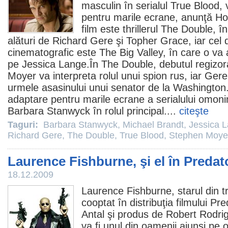
masculin în serialul
True Blood
,
pentru marile ecrane, anunţă Ho
film
este thrillerul The Double, î
alături de
Richard Gere
şi
Topher Grace
, iar cel
cinematografic este The Big Valley, în care o va
pe
Jessica Lange
.În The Double, debutul regizora
Moyer va interpreta rolul unui spion rus, iar Gere
urmele asasinului unui senator de la Washington.
adaptare pentru marile ecrane a serialului omonim
Barbara Stanwyck
în rolul principal....
citeşte
Taguri:
Barbara Stanwyck
,
Michael Brandt
,
Jessica 
Richard Gere
,
The Double
,
True Blood
,
Stephen Moye
Laurence Fishburne, şi el în Predat
18.12.2009
Laurence Fishburne
, starul din t
cooptat în distribuţia filmului
Pre
Antal şi produs de Robert Rodr
va fi unul din oamenii ajunşi pe 