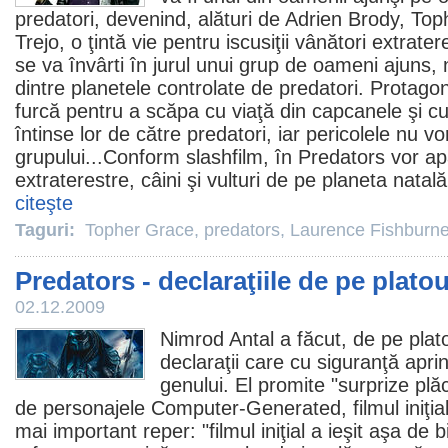
predatori, devenind, alături de
Adrien Brody
,
Top
Trejo
, o ţintă vie pentru iscusiţii vânători extrate
se va învârti în jurul unui grup de oameni ajuns,
dintre planetele controlate de predatori. Protagon
furcă pentru a scăpa cu viaţă din capcanele şi c
întinse lor de către predatori, iar pericolele nu v
grupului...Conform slashfilm, în Predators vor ap
extraterestre, câini şi vulturi de pe planeta natală 
citeşte
Taguri:
Topher Grace
,
predators
,
Laurence Fishburn
Predators - declaraţiile de pe platou
02.12.2009
Nimrod Antal a făcut, de pe plato
declaraţii care cu siguranţă aprin
genului. El promite "surprize plă
de personajele Computer-Generated,
filmul
iniţia
mai important reper: "filmul iniţial a ieşit aşa de