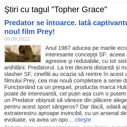
Ştiri cu tagul "Topher Grace"
Predator se întoarce. Iată captivantu
noul film Prey!
08.06.2022
Anul 1987 aducea pe marile ecra
interesante concepţii SF: aceea 
agresive şi redutabile, cu tot sis
anihilării: Predatorul. La trei decenii distanță și 
slasher SF, cinefilii au ocazia să reintre în acest 
filmului
Prey
, cea mai nouă completare a seriei d
Funcționând ca un prequel, producția marca Hul
poate de interesantă, cel puțin așa cum o putem 
un Predator obișnuit să vâneze din plăcere aleg
pentru acest sport sângeros? Dar dacă, odată a
extraterestru aproape invincibil, cu un arsenal 
evoluate, va avea un opo...
citeşte