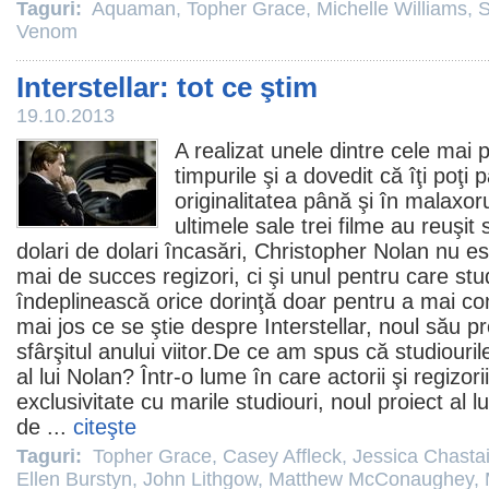
Taguri:
Aquaman
,
Topher Grace
,
Michelle Williams
,
S
Venom
Interstellar: tot ce ştim
19.10.2013
A realizat unele dintre cele mai
timpurile şi a dovedit că îţi poţi 
originalitatea până şi în malaxo
ultimele sale trei filme au reuşit 
dolari de dolari încasări,
Christopher Nolan
nu est
mai de succes regizori, ci şi unul pentru care stud
îndeplinească orice dorinţă doar pentru a mai c
mai jos ce se ştie despre
Interstellar
, noul său pr
sfârşitul anului viitor.De ce am spus că studiouril
al lui Nolan? Într-o lume în care actorii şi regiz
exclusivitate cu marile studiouri, noul proiect al l
de ...
citeşte
Taguri:
Topher Grace
,
Casey Affleck
,
Jessica Chasta
Ellen Burstyn
,
John Lithgow
,
Matthew McConaughey
,