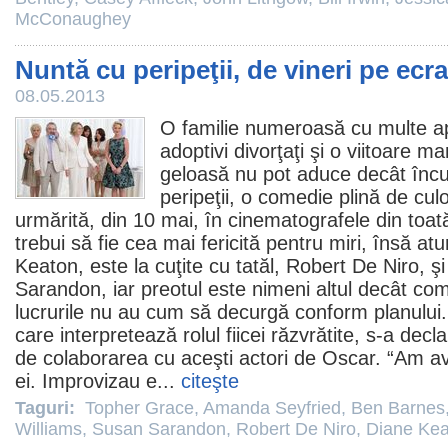
McConaughey
Nuntă cu peripeţii, de vineri pe ecr
08.05.2013
O familie numeroasă cu multe apa
adoptivi divorţaţi şi o viitoare m
geloasă nu pot aduce decât încu
peripeţii
, o
comedie
plină de culo
urmărită, din 10 mai, în cinematografele din toată
trebui să fie cea mai fericită pentru miri, însă 
Keaton
, este la cuţite cu tatăl,
Robert De Niro
, ş
Sarandon
, iar preotul este nimeni altul decât c
lucrurile nu au cum să decurgă conform planului
care interpretează rolul fiicei răzvrătite, s-a dec
de colaborarea cu aceşti actori de
Oscar
. “Am av
ei. Improvizau e...
citeşte
Taguri:
Topher Grace
,
Amanda Seyfried
,
Ben Barnes
Williams
,
Susan Sarandon
,
Robert De Niro
,
Diane Kea