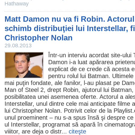
Hathaway
Matt Damon nu va fi Robin. Actorul 
schimb distribuţiei lui Interstellar, f
Christopher Nolan
29.08.2013
Într-un interviu acordat site-ului
Damon
i-a luat apărarea prieten
explicat de ce crede că acesta e
pentru rolul lui Batman. Ultimele
mai puţin fondate, ale fanilor, l-au plasat pe Dam
Man of Steel 2
, drept Robin, ajutorul lui Batman
posibilitatea unei asemenea oferte. Actorul a ale
Interstellar
, unul dintre cele mai anticipate
filme
al
lui
Christopher Nolan
. Potrivit celor de la Playlis
unul proeminent – nu s-a spus însă şi despre ce p
ul Interstellar, programat să apară în
cinematogr
viiitor, are deja o distr...
citeşte