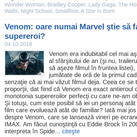
Wonder Woman
,
Bradley Cooper
,
Lady Gaga
,
The Hou
Walls
,
Night School
,
Smallfoot
,
A Star Is Born
Venom: oare numai Marvel ştie să f
supereroi?
04.10.2018
Venom
era indubitabil cel mai a
al sfârşitului de an (şi nu, trailer
să aşeze
filmul
în fruntea listei),
jumătate de oră de la primul ca
senzaţie că ai mai văzut filmul deja. Ceea ce se 
proporţii, dat fiind că Venom era exact antieroul 
monotonia supereroilor perfecţi cu care ne-am obi
Şi totuşi, cum este posibil să iei un personaj atât
film
care evoluează atât de familiar? Iată mai jos
despre Venom, care se lansează vineri pe ecrane,
IMAX. Am făcut cunoştinţă cu Eddie Brock în 2
interpreta în
Spide
...
citeşte