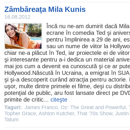
Zâmbăreaţa Mila Kunis
16.08.2012
Încă nu ne-am dumirit dacă
Mila
ecrane în comedia
Ted
şi aniver
pentru împlinirea a 29 de ani, e
sau un nume de viitor la Hollywo
chiar ne-a plăcut în
Ted
, iar proiectele ei de viit
şi interesante pentru a-i dedica un material anive
mai jos cum a devenit ea cunoscută şi ce ar putea
Hollywood.Născută în Ucraina, a emigrat în SUA
şi şi-a descoperit curând atracţia pentru actorie
uşor, multe dintre primele ei
filme
, deşi cu distri
potenţial de public, aru fost lansate direct pe DV
primite de critic...
citeşte
Taguri:
James Franco
,
Oz: The Great and Powerful
,
Topher Grace
,
Ashton Kutcher
,
That '70s Show
,
Justin
Tatum