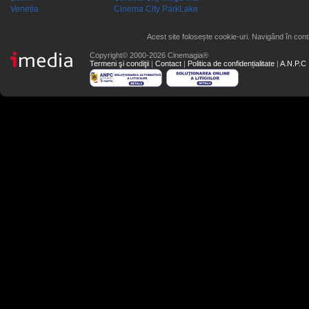
Venetia
Cinema City ParkLake
Acest site folosește cookie-uri. Navigând în conti
Copyright© 2000-2026 Cinemagia®
Termeni şi condiţii
|
Contact
|
Politica de confidențialitate
|
A.N.P.C