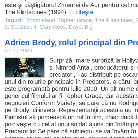
este şi câştigătorul Zmeurei de Aur pentru cel ma
The Flintstones
(1994)....
citeşte
Taguri:
Zombieland
,
Topher Grace
,
The Flintstones
,
3
,
Seabiscuit
,
Gary Ross
,
Dave
,
Big
Adrien Brody, rolul principal din Pr
07.10.2009
Surpriză, mare surpriză la Holl
şi Nimrod Antal, producătorul şi 
predatori, l-au distribuit pe osca
unul din rolurile principale în
Predators
, a cărui
este programată pentru iulie
2010
. Un alt nume 
genericul filmului ar fi
Topher Grace
, dar acesta 
negocieri.Conform Variety, se pare că nu Rodrigu
pe Brody, ci invers. Reprezentanţii acestuia au in
Pianistul
să primească un rol în
film
, chiar dacă 
potriveşte cu cel al unui soldat ajuns din întâmpl
Predatorilor.Se pare că subiectul se va învârti în