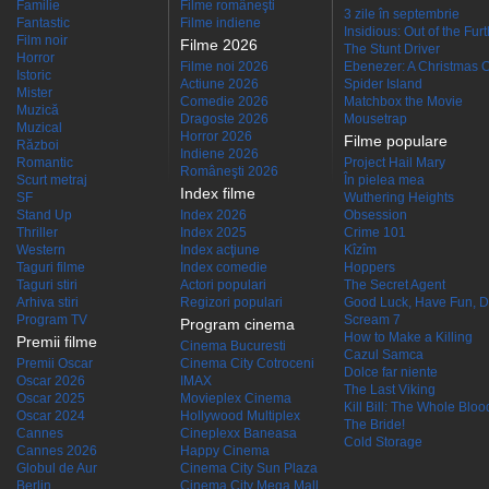
Familie
Filme româneşti
3 zile în septembrie
Fantastic
Filme indiene
Insidious: Out of the Fur
Film noir
Filme 2026
The Stunt Driver
Horror
Filme noi 2026
Ebenezer: A Christmas C
Istoric
Actiune 2026
Spider Island
Mister
Comedie 2026
Matchbox the Movie
Muzică
Dragoste 2026
Mousetrap
Muzical
Horror 2026
Filme populare
Război
Indiene 2026
Romantic
Project Hail Mary
Româneşti 2026
Scurt metraj
În pielea mea
Index filme
SF
Wuthering Heights
Stand Up
Index 2026
Obsession
Thriller
Index 2025
Crime 101
Western
Index acţiune
Kîzîm
Taguri filme
Index comedie
Hoppers
Taguri stiri
Actori populari
The Secret Agent
Arhiva stiri
Regizori populari
Good Luck, Have Fun, D
Program TV
Scream 7
Program cinema
How to Make a Killing
Premii filme
Cinema Bucuresti
Cazul Samca
Premii Oscar
Cinema City Cotroceni
Dolce far niente
Oscar 2026
IMAX
The Last Viking
Oscar 2025
Movieplex Cinema
Kill Bill: The Whole Blood
Oscar 2024
Hollywood Multiplex
The Bride!
Cannes
Cineplexx Baneasa
Cold Storage
Cannes 2026
Happy Cinema
Globul de Aur
Cinema City Sun Plaza
Berlin
Cinema City Mega Mall