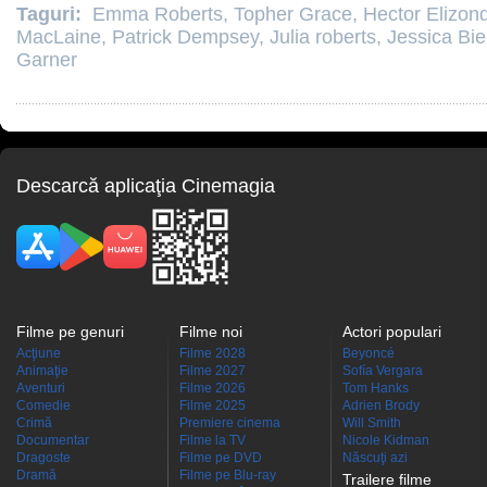
Taguri:
Emma Roberts
,
Topher Grace
,
Hector Elizon
MacLaine
,
Patrick Dempsey
,
Julia roberts
,
Jessica Bie
Garner
Descarcă aplicaţia Cinemagia
Filme pe genuri
Filme noi
Actori populari
Acţiune
Filme 2028
Beyoncé
Animaţie
Filme 2027
Sofía Vergara
Aventuri
Filme 2026
Tom Hanks
Comedie
Filme 2025
Adrien Brody
Crimă
Premiere cinema
Will Smith
Documentar
Filme la TV
Nicole Kidman
Dragoste
Filme pe DVD
Născuţi azi
Dramă
Filme pe Blu-ray
Trailere filme