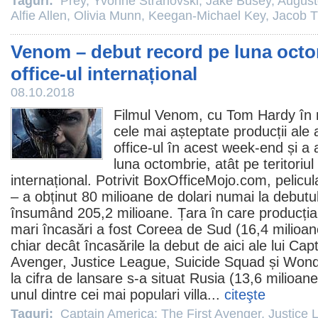
Taguri:
Prey
,
Yvonne Strahovski
,
Jake Busey
,
August
Alfie Allen
,
Olivia Munn
,
Keegan-Michael Key
,
Jacob T
Venom – debut record pe luna octo
office-ul internațional
08.10.2018
Filmul
Venom
, cu
Tom Hardy
în 
cele mai așteptate producții ale a
office-ul în acest week-end și a 
luna octombrie, atât pe teritoriul 
internațional. Potrivit BoxOfficeMojo.com, pelicul
– a obținut 80 milioane de dolari numai la debutu
însumând 205,2 milioane. Țara în care producția
mari încasări a fost Coreea de Sud (16,4 milioan
chiar decât încasările la debut de aici ale lui
Capt
Avenger
,
Justice League
,
Suicide Squad
și
Wond
la cifra de lansare s-a situat Rusia (13,6 milioan
unul dintre cei mai populari villa...
citeşte
Taguri:
Captain America: The First Avenger
,
Justice 