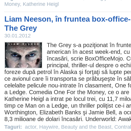
Money
,
Katherine Heigl
Liam Neeson, în fruntea box-office
The Grey
30.01.2012
The Grey
s-a poziţionat în frunte
american în acest week-end, cu 
încasări, scrie BoxOfficeMojo. 
principal, thriller-ul despre o ech
foreze după petrol în Alaska şi forţaţi să lupte p
ce avionul care îi transporta se prăbuşeşte în săl
celelalte pelicule nou-intrate în clasament,
One f
a Ledge
. Comedia One For the Money, ce o are 
Katherine Heigl
a intrat pe locul trei, cu 11,7 mil
timp ce Man on a Ledge, un thriller poliţist ce-i a
Worthington
,
Elizabeth Banks
şi
Jamie Bell
, a oc
8,3 milioane de dolari încasări.
Underworld: Awa
Taguri:
actor
,
Haywire
,
Beauty and the Beast
,
Contra