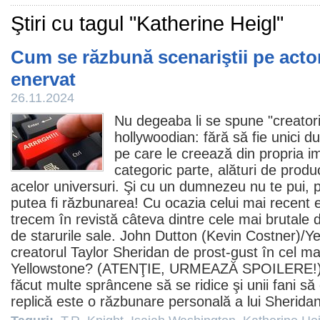
Ştiri cu tagul "Katherine Heigl"
Cum se răzbună scenariştii pe actori
enervat
26.11.2024
Nu degeaba li se spune "creatori
hollywoodian: fără să fie unici d
pe care le creează din propria im
categoric parte, alături de produ
acelor universuri. Şi cu un dumnezeu nu te pui, p
putea fi răzbunarea! Cu ocazia celui mai recent 
trecem în revistă câteva dintre cele mai brutale d
de starurile sale. John Dutton (
Kevin Costner
)/Y
creatorul
Taylor Sheridan
de prost-gust în cel ma
Yellowstone? (ATENŢIE, URMEAZĂ SPOILERE!) O
făcut multe sprâncene să se ridice şi unii fani s
replică este o răzbunare personală a lui Sherida