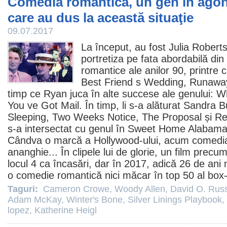
Comedia romantică, un gen în agoni
care au dus la această situaţie
09.07.2017
La început, au fost
Julia Robert
portretiza pe fata abordabilă din
romantice ale anilor 90, printre 
Best Friend s Wedding,
Runaway
timp ce Ryan juca în alte succese ale genului:
Wh
You ve Got Mail. În timp, li s-a alăturat
Sandra Bu
Sleeping
,
Two Weeks Notice
,
The Proposal
și
Re
s-a intersectat cu genul în
Sweet Home Alabam
Cândva o marcă a Hollywood-ului, acum comedia
ananghie... În clipele lui de glorie, un
film
precum
locul 4 ca încasări, dar în 2017, adică 26 de ani
o
comedie
romantică nici măcar în top 50 al box-
Taguri:
Cameron Crowe
,
Woody Allen
,
David O. Russ
Adam McKay
,
Winter's Bone
,
Silver Linings Playbook
,
lopez
,
Katherine Heigl