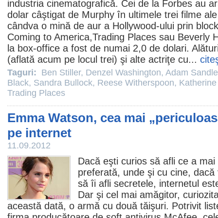
industria cinematografică. Cei de la Forbes au ar
dolar câştigat de Murphy în ultimele trei
filme
ale
cândva o mină de aur a Hollywood-ului prin blockb
Coming to America
,
Trading Places
sau
Beverly H
la box-office a fost de numai 2,0 de dolari. Alăt
(aflată acum pe locul trei) şi alte actriţe cu...
cite
Taguri:
Ben Stiller
,
Denzel Washington
,
Adam Sandle
Black
,
Sandra Bullock
,
Reese Witherspoon
,
Katherine
Trading Places
Emma Watson, cea mai „periculoasă
pe internet
11.09.2012
Dacă eşti curios să afli ce a mai
preferată, unde şi cu cine, dacă v
să îi afli secretele, internetul est
Dar şi cel mai amăgitor, curiozi
această dată, o armă cu două tăişuri. Potrivit list
firma producătoare de soft antivirus McAfee, cele