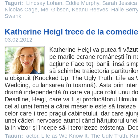
Taguri:
Lindsay Lohan
,
Eddie Murphy
,
Sarah Jessica
Nicolas Cage
,
Mel Gibson
,
Keanu Reeves
,
Halle Berr
Swank
Katherine Heigl trece de la comedi
03.02.2012
Katherine Heigl
va putea fi văzu
pe marile ecrane româneşti în n
acţiune
Face toţi banii
, însă simp
să schimbe traiectoria partituril
a obişnuit (
Knocked Up
,
The Ugly Truth
,
Life as
Wedding, cu lansarea în toamnă). Asta prin interm
dramă independentă în care va juca rolul unui doc
Deadline, Heigl, care va fi şi producătorul filmului
cel al unei femei a cărei meserie este să trateze
celor care-i trec pragul cabinetului, dar care aju
unei căderi nervoase atunci când hărţuitorul unei
ia in vizor şi începe să-i terorizeze existenţa. Do
Taguri:
actor
,
Life as We Know It
,
The Ugly Truth
,
Kn