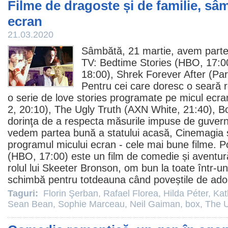
Filme de dragoste și de familie, sâ
ecran
21.03.2020
Sâmbătă, 21 martie, avem part
TV: Bedtime Stories (HBO, 17:0
18:00),
Shrek Forever After
(Par
Pentru cei care doresc o seară r
o serie de love stories programate pe micul ecra
2, 20:10),
The Ugly Truth
(AXN White, 21:40),
B
dorinţa de a respecta măsurile impuse de guvern
vedem partea bună a statului acasă, Cinemagia se
programul micului ecran - cele mai bune
filme
.
P
(HBO, 17:00) este un
film
de
comedie
și aventur
rolul lui Skeeter Bronson, om bun la toate într-un
schimbă pentru totdeauna când poveștile de ador
Taguri:
Florin Şerban
,
Rafael Florea
,
Hilda Péter
,
Kat
Sean Bean
,
Sophie Marceau
,
Neil Gaiman
,
box
,
The U