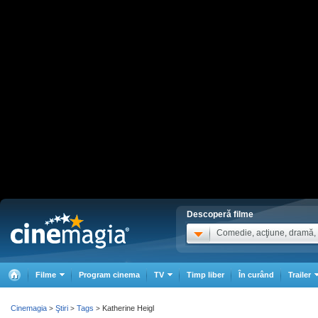
Descoperă filme
Comedie, acţiune, dramă, .
Filme
Program cinema
TV
Timp liber
În curând
Trailer
Cinemagia
Ştiri
Tags
Katherine Heigl
>
>
>