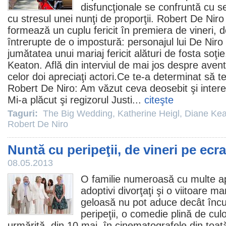
disfuncţionale se confruntă cu se
cu stresul unei nunţi de proporţii.
Robert De Niro
formează un cuplu fericit în premiera de vineri, do
întrerupte de o impostură: personajul lui De Niro
jumătatea unui mariaj fericit alături de fosta soţi
Keaton
. Află din interviul de mai jos despre aventu
celor doi apreciaţi actori.Ce te-a determinat să te
Robert De Niro: Am văzut ceva deosebit şi intere
Mi-a plăcut şi regizorul Justi...
citeşte
Taguri:
The Big Wedding
,
Katherine Heigl
,
Diane Kea
Robert De Niro
Nuntă cu peripeţii, de vineri pe ecr
08.05.2013
O familie numeroasă cu multe apa
adoptivi divorţaţi şi o viitoare m
geloasă nu pot aduce decât încu
peripeţii
, o
comedie
plină de culo
urmărită, din 10 mai, în cinematografele din toată