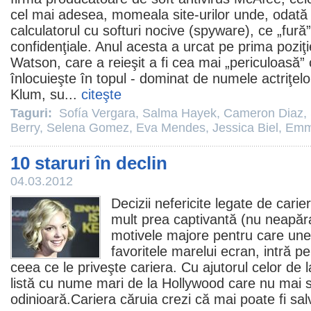
cel mai adesea, momeala site-urilor unde, odată aj
calculatorul cu softuri nocive (spyware), ce „fură
confidenţiale. Anul acesta a urcat pe prima poziţi
Watson
, care a reieşit a fi cea mai „periculoasă
înlocuieşte în topul - dominat de numele actriţel
Klum
, su...
citeşte
Taguri:
Sofía Vergara
,
Salma Hayek
,
Cameron Diaz
,
Berry
,
Selena Gomez
,
Eva Mendes
,
Jessica Biel
,
Emm
10 staruri în declin
04.03.2012
Decizii nefericite legate de cari
mult prea captivantă (nu neapăra
motivele majore pentru care unel
favoritele marelui ecran, intră 
ceea ce le priveşte cariera. Cu ajutorul celor de l
listă cu nume mari de la Hollywood care nu mai s
odinioară.Cariera căruia crezi că mai poate fi sal