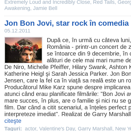
Extremely Loud and Incredibly Close
,
Red Tails
,
Geor
Awakening
,
Jamie Bell
Jon Bon Jovi, star rock în comedia
05.12.2011
După ce, în urmă cu câteva luni,
România - printr-un concert de z
se întoarce din 9 decembrie, în
alături de cele mai mari nume d
De Niro
,
Michelle Pfeiffer
,
Hilary Swank
,
Ashton 
Katherine Heigl
şi
Sarah Jessica Parker
. Jon Bon
Jensen, care la fel ca în viaţă sa reală este un ro
Producătorul Mike Karz spune despre implicarea ar
atunci când erau planificate filmările: "Bon Jovi
mare succes, în plus, are o familie şi nici nu se 
film
. Dar când a citit scenariul, a înţeles perfect p
interpreteze imediat". Realizat de
Garry Marshall
citeşte
Taguri:
actor
,
Valentine's Day
,
Garry Marshall
,
New Ye