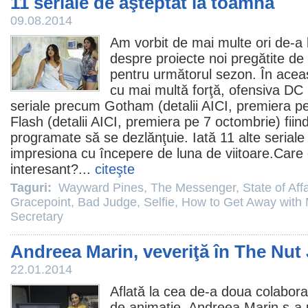
11 seriale de aşteptat la toamnă
09.08.2014
Am vorbit de mai multe ori de-a l
despre proiecte noi pregătite de 
pentru următorul sezon.
În aceas
cu mai multă forţă, ofensiva DC
seriale precum
Gotham
(detalii
AICI
, premiera p
Flash
(detalii
AICI
, premiera pe 7 octombrie) fiin
programate să se dezlănţuie. Iată 11 alte seriale
impresiona cu începere de luna de viitoare.Care 
interesant?...
citeşte
Taguri:
Wayward Pines
,
The Messenger
,
State of Aff
Gracepoint
,
Bad Judge
,
Selfie
,
How to Get Away with 
Secretary
Andreea Marin, veveriţă în The Nut
22.01.2014
Aflată la cea de-a doua colabora
de animaţie,
Andreea Marin
s-a 