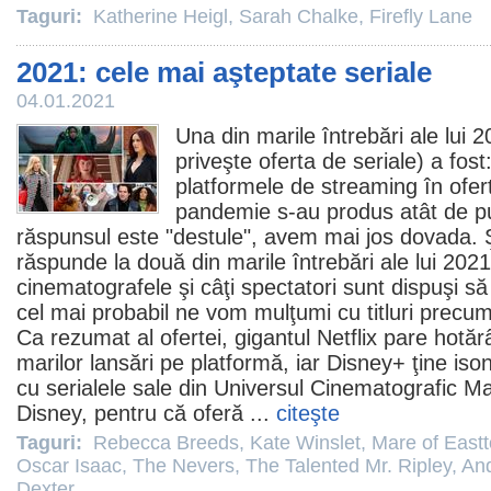
Taguri:
Katherine Heigl
,
Sarah Chalke
,
Firefly Lane
2021: cele mai aşteptate seriale
04.01.2021
Una din marile întrebări ale lui 2
priveşte oferta de seriale) a fost:
platformele de streaming în ofer
pandemie s-au produs atât de puţ
răspunsul este "destule", avem mai jos dovada. 
răspunde la două din marile întrebări ale lui 202
cinematografele şi câţi spectatori sunt dispuşi s
cel mai probabil ne vom mulţumi cu titluri precum 
Ca rezumat al ofertei, gigantul Netflix pare hotăr
marilor lansări pe platformă, iar Disney+ ţine iso
cu serialele sale din Universul Cinematografic 
Disney, pentru că oferă ...
citeşte
Taguri:
Rebecca Breeds
,
Kate Winslet
,
Mare of East
Oscar Isaac
,
The Nevers
,
The Talented Mr. Ripley
,
And
Dexter