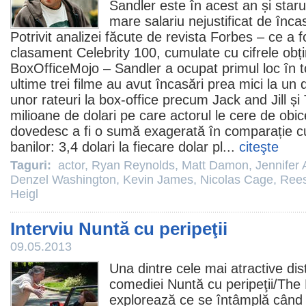
Sandler
este în acest an și staru
mare salariu nejustificat de încas
Potrivit analizei făcute de revista Forbes – ce a fo
clasament Celebrity 100, cumulate cu cifrele obți
BoxOfficeMojo – Sandler a ocupat primul loc în to
ultime trei
filme
au avut încasări prea mici la un d
unor rateuri la box-office precum
Jack and Jill
și 
milioane de dolari pe care actorul le cere de obice
dovedesc a fi o sumă exagerată în comparație c
banilor: 3,4 dolari la fiecare dolar pl...
citeşte
Taguri:
actor
,
Ryan Reynolds
,
Matt Damon
,
Jennifer 
Denzel Washington
,
Kevin James
,
Nicolas Cage
,
Rees
Heigl
Interviu Nuntă cu peripeţii
09.05.2013
Una dintre cele mai atractive dist
comediei
Nuntă cu peripeţii
/The 
explorează ce se întâmplă când o