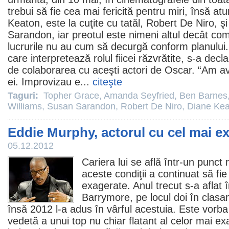
trebui să fie cea mai fericită pentru miri, însă 
Keaton
, este la cuţite cu tatăl,
Robert De Niro
, ş
Sarandon
, iar preotul este nimeni altul decât c
lucrurile nu au cum să decurgă conform planului
care interpretează rolul fiicei răzvrătite, s-a dec
de colaborarea cu aceşti actori de
Oscar
. “Am av
ei. Improvizau e...
citeşte
Taguri:
Topher Grace
,
Amanda Seyfried
,
Ben Barnes
Williams
,
Susan Sarandon
,
Robert De Niro
,
Diane Kea
Eddie Murphy, actorul cu cel mai ex
05.12.2012
Cariera lui se află într-un punct 
aceste condiţii a continuat să fie
exagerate. Anul trecut s-a aflat 
Barrymore
, pe locul doi în clas
însă
2012
l-a adus în vârful acestuia. Este vorb
vedetă a unui top nu chiar flatant al celor mai ex