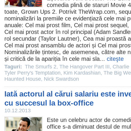
comedia plină de staruri
Movie 
toate,
Grown Ups 2
. Potrivit TheWrap.com, seque
nominalizări la
premiile
ce evidențiază cele mai pu
anuale: Cel mai prost
film
, Cel mai prost sequel,
Cel mai prost actor în rol principal (
Adam Sandle
rol secundar (
Taylor Lautner
), Cea mai proastă ac
Cel mai prost ansamblu de actori și Cel mai prost
Nominalizările țintesc, de asemenea, către alte n
și critică de la apariția în cele mai sla...
citeşte
Taguri:
The Smurfs 2
,
The Hangover Part III
,
Charlie
Tyler Perry's Temptation
,
Kim Kardashian
,
The Big We
Haunted House
,
Nick Swardson
Iată actorul al cărui salariu este in
cu succesul la box-office
10.12.2013
Este un celebru actor de
comed
office s-a diminuat destul de mu