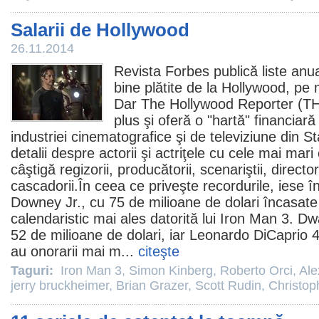
Salarii de Hollywood
26.11.2014
Revista Forbes publică liste anua
bine plătite de la Hollywood, pe
Dar The Hollywood Reporter (THR
plus şi oferă o "hartă" financiar
industriei cinematografice şi de televiziune din St
detalii despre actorii şi actriţele cu cele mai mari 
câştigă regizorii, producătorii, scenariştii, director
cascadorii.În ceea ce priveşte recordurile, iese 
Downey Jr.
, cu 75 de milioane de dolari încasate
calendaristic mai ales datorită lui
Iron Man 3
.
Dw
52 de milioane de dolari, iar
Leonardo DiCaprio
4
au onorarii mai m...
citeşte
Taguri:
Iron Man 3
,
Simon Kinberg
,
Roberto Orci
,
Ale
jerry bruckheimer
,
Brian Grazer
,
Scott Rudin
,
Christop