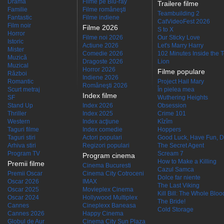
Dramă
Filme pe Blu-ray
Trailere filme
Familie
Filme româneşti
Teambuilding 2
Fantastic
Filme indiene
CatVideoFest 2026
Film noir
Filme 2026
S to X
Horror
Filme noi 2026
Our Sticky Love
Istoric
Actiune 2026
Let's Marry Harry
Mister
Comedie 2026
102 Minutes Inside the 
Muzică
Dragoste 2026
Lion
Muzical
Horror 2026
Filme populare
Război
Indiene 2026
Romantic
Project Hail Mary
Româneşti 2026
Scurt metraj
În pielea mea
Index filme
SF
Wuthering Heights
Stand Up
Index 2026
Obsession
Thriller
Index 2025
Crime 101
Western
Index acţiune
Kîzîm
Taguri filme
Index comedie
Hoppers
Taguri stiri
Actori populari
Good Luck, Have Fun, D
Arhiva stiri
Regizori populari
The Secret Agent
Program TV
Scream 7
Program cinema
How to Make a Killing
Premii filme
Cinema Bucuresti
Cazul Samca
Premii Oscar
Cinema City Cotroceni
Dolce far niente
Oscar 2026
IMAX
The Last Viking
Oscar 2025
Movieplex Cinema
Kill Bill: The Whole Blood
Oscar 2024
Hollywood Multiplex
The Bride!
Cannes
Cineplexx Baneasa
Cold Storage
Cannes 2026
Happy Cinema
Globul de Aur
Cinema City Sun Plaza