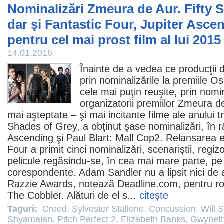
Nominalizări Zmeura de Aur. Fifty 
dar şi Fantastic Four, Jupiter Asc
pentru cel mai prost film al lui 2015
14.01.2016
Înainte de a vedea ce producţii 
prin nominalizările la
premiile
Os
cele mai puţin reuşite, prin nomi
organizatorii premiilor Zmeura de
mai aşteptate – şi mai incitante
filme
ale anului 
Shades of Grey
, a obţinut şase nominalizări, în
Ascending
şi Paul Blart: Mall Cop2. Relansarea e
Four a primit cinci nominalizări, scenariştii, regizor
pelicule regăsindu-se, în cea mai mare parte, pe l
corespondente.
Adam Sandler
nu a lipsit nici de
Razzie Awards, notează Deadline.com, pentru rolul
The Cobbler. Alături de el s...
citeşte
Taguri:
Creed
,
Sylvester Stallone
,
Concussion
,
Will 
Shyamalan
,
Pitch Perfect 2
,
Elizabeth Banks
,
Gwyneth