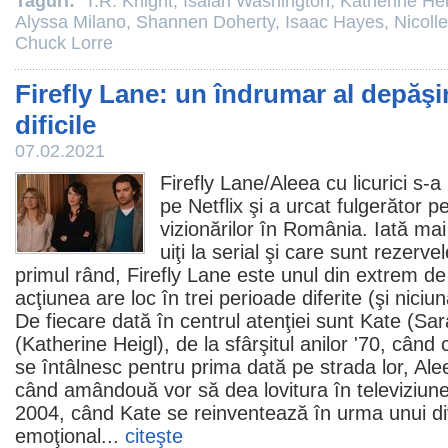
Taguri:
T.R. Knight
,
Isaiah Washington
,
Katherine Hei
Alyssa Milano
,
Shannen Doherty
,
Isaac Hayes
,
Nicoll
Chuck Lorre
Firefly Lane: un îndrumar al depăşi
dificile
07.02.2021
Firefly Lane/
Aleea cu licurici
s-a 
pe Netflix şi a urcat fulgerător p
vizionărilor în România. Iată mai
uiţi la serial şi care sunt rezerve
primul rând, Firefly Lane este unul din extrem de 
acţiunea are loc în trei perioade diferite (şi niciu
De fiecare dată în centrul atenţiei sunt Kate (
Sar
(
Katherine Heigl
), de la sfârşitul anilor '70, când
se întâlnesc pentru prima dată pe strada lor, Aleea 
când amândouă vor să dea lovitura în televiziunea
2004, când Kate se reinventează în urma unui div
emoţional...
citeşte