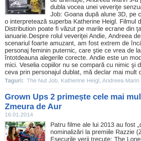
dubla vocea unei veveriţe senzu
Job: Goana după alune
3D, pe ca
o interpretează superba
Katherine Heigl
.
Filmul
d
Distribution poate fi văzut pe marile ecrane din 
ianuarie.Despre rolul veveriţei Andie, Andreea de
scenariul foarte amuzant, am fost extrem de încâ
personaj feminin puternic, care ştie ce vrea de la
întotdeauna alegerile corecte. Andie este un mod
mici. Veselia copiilor nu se compară cu nimic şi 
ceva prin personajul dublat, mă declar mai mult 
Taguri:
The Nut Job
,
Katherine Heigl
,
Andreea Marin
Grown Ups 2 primește cele mai mult
Zmeura de Aur
16.01.2014
Patru
filme
ale lui 2013 au fost „
nominalizări la
premiile
Razzie (
Eșecurile verii trecute:
The Lone