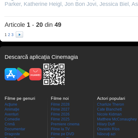
Parker
,
Katherine Heigl
,
Jon Bon Jovi
,
Jessica Biel
,
As
Articole
1
-
20
din
49
1
2
3
Descarcă aplicaţia Cinemagia
Filme pe genuri
Filme noi
Actori populari
Acţiune
Filme 2028
Charlize Theron
Animaţie
Filme 2027
Cate Blanchett
Aventuri
Filme 2026
Nicole Kidman
Comedie
Filme 2025
Matthew McConaughey
Crimă
Premiere cinema
Hilary Duff
Documentar
Filme la TV
Osvaldo Ríos
Dragoste
Filme pe DVD
Născuţi azi