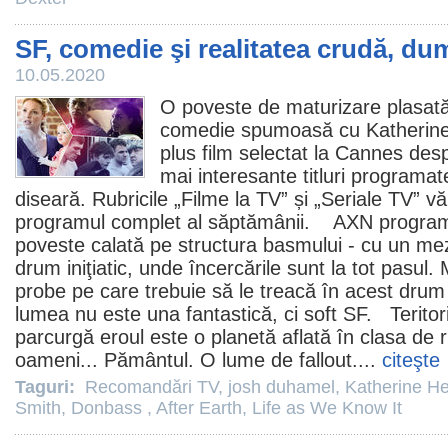
SF, comedie şi realitatea crudă, du
10.05.2020
O poveste de maturizare plasată
comedie
spumoasă cu
Katherine
plus
film
selectat la Cannes des
mai interesante titluri programa
diseară. Rubricile „
Filme
la TV” și „Seriale TV” vă
programul complet al săptămânii. AXN program
poveste calată pe structura basmului - cu un mez
drum iniţiatic, unde încercările sunt la tot pasul.
probe pe care trebuie să le treacă în acest drum 
lumea nu este una fantastică, ci soft SF. Teritori
parcurgă eroul este o planetă aflată în clasa de
oameni... Pământul. O lume de fallout....
citeşte
Taguri:
Recomandări TV
,
josh duhamel
,
Katherine He
Smith
,
Donbass
,
After Earth
,
Life as We Know It