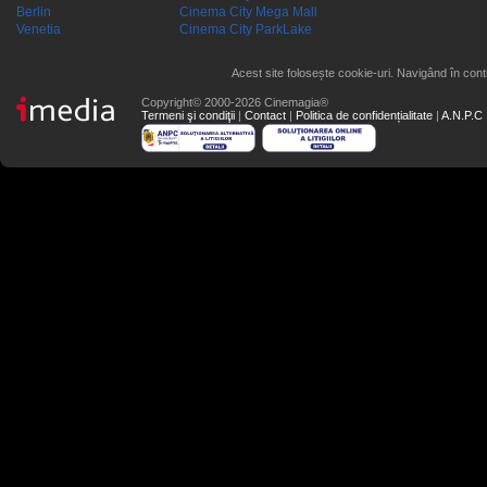
Berlin
Cinema City Mega Mall
Venetia
Cinema City ParkLake
Acest site folosește cookie-uri. Navigând în conti
Copyright© 2000-2026 Cinemagia®
Termeni şi condiţii
|
Contact
|
Politica de confidențialitate
|
A.N.P.C