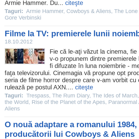
Armie Hammer
. Du...
citeşte
Taguri:
Armie Hammer
,
Cowboys & Aliens
,
The Lone
Gore Verbinski
Filme la TV: premierele lunii noiem
18.10.2012
Fie că le-aţi văzut la
cinema
, fi
v-o propunem dintre premierele 
fi difuzate în luna noiembrie - me
faţa televizorului. Cinemagia vă propune opt produ
seria de
filme horror
despre care v-am vorbit cu c
rulează pe postul AXN....
citeşte
Taguri:
Trespass
,
The Rum Diary
,
The Ides of March
the World
,
Rise of the Planet of the Apes
,
Paranormal A
Aliens
O nouă adaptare a romanului 1984,
producătorii lui Cowboys & Aliens