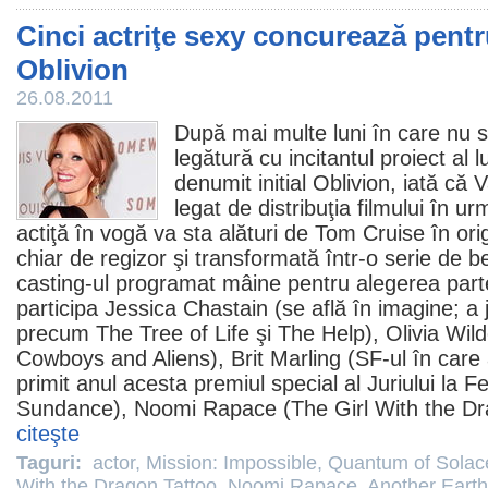
Cinci actriţe sexy concurează pentr
Oblivion
26.08.2011
După mai multe luni în care nu s
legătură cu incitantul proiect al l
denumit initial
Oblivion
, iată că V
legat de distribuţia filmului în 
actiţă în vogă va sta alături de
Tom Cruise
în ori
chiar de regizor şi transformată într-o serie de 
casting-ul programat mâine pentru alegerea parte
participa
Jessica Chastain
(se află în imagine; a 
precum
The Tree of Life
şi
The Help
),
Olivia Wil
Cowboys and Aliens),
Brit Marling
(SF-ul în care 
primit anul acesta
premiul
special al Juriului la F
Sundance),
Noomi Rapace
(The Girl With the Dr
citeşte
Taguri:
actor
,
Mission: Impossible
,
Quantum of Solac
With the Dragon Tattoo
,
Noomi Rapace
,
Another Earth