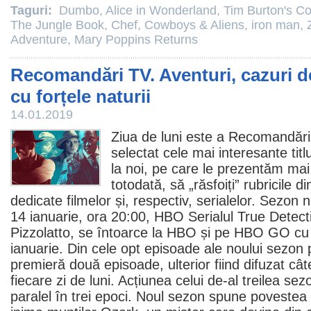
Taguri:
Dumbo
,
Alice in Wonderland
,
Tim Burton's Co
The Jungle Book
,
Chef
,
Cowboys & Aliens
,
iron man
,
Adventure
,
Mary Poppins Returns
Recomandări TV. Aventuri, cazuri de
cu forțele naturii
14.01.2019
Ziua de luni este a Recomandări
selectat cele mai interesante titl
la noi, pe care le prezentăm mai
totodată, să „răsfoiți” rubricile 
dedicate
filmelor
și, respectiv,
serialelor
. Sezon 
14 ianuarie, ora 20:00, HBO Serialul True Detect
Pizzolatto, se întoarce la HBO și pe HBO GO cu a
ianuarie. Din cele opt episoade ale noului sezon 
premieră două episoade, ulterior fiind difuzat câ
fiecare zi de luni. Acțiunea celui de-al treilea se
paralel în trei epoci. Noul sezon spune poveste