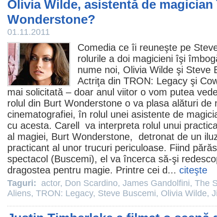
Olivia Wilde, asistentă de magician 
Wonderstone?
01.11.2011
Comedia ce îi reuneşte pe
Steve
rolurile a doi magicieni îşi îmbog
nume noi,
Olivia Wilde
şi
Steve 
Actriţa din
TRON: Legacy
şi
Co
mai solicitată – doar anul viitor o vom putea vede
rolul din Burt Wonderstone o va plasa alături d
cinematografiei, în rolul unei asistente de magicia
cu acesta. Carell va interpreta rolul unui practica
al magiei, Burt Wonderstone, detronat de un iluz
practicant al unor trucuri periculoase. Fiind pără
spectacol (Buscemi), el va încerca să-şi redesco
dragostea pentru magie. Printre cei d...
citeşte
Taguri:
actor
,
Don Scardino
,
James Gandolfini
,
The 
Aliens
,
TRON: Legacy
,
Steve Buscemi
,
Olivia Wilde
,
J