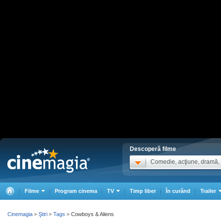
Descoperă filme
Comedie, acţiune, dramă, .
Filme
Program cinema
TV
Timp liber
În curând
Trailer
Cinemagia
Ştiri
Tags
Cowboys & Aliens
>
>
>