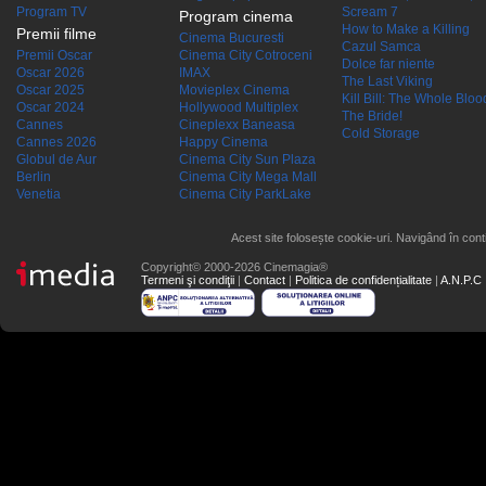
Program TV
Scream 7
Program cinema
How to Make a Killing
Premii filme
Cinema Bucuresti
Cazul Samca
Premii Oscar
Cinema City Cotroceni
Dolce far niente
Oscar 2026
IMAX
The Last Viking
Oscar 2025
Movieplex Cinema
Kill Bill: The Whole Blood
Oscar 2024
Hollywood Multiplex
The Bride!
Cannes
Cineplexx Baneasa
Cold Storage
Cannes 2026
Happy Cinema
Globul de Aur
Cinema City Sun Plaza
Berlin
Cinema City Mega Mall
Venetia
Cinema City ParkLake
Acest site folosește cookie-uri. Navigând în conti
Copyright© 2000-2026 Cinemagia®
Termeni şi condiţii
|
Contact
|
Politica de confidențialitate
|
A.N.P.C