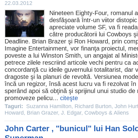
22.03.2012
Nineteen Eighty-Four, romanul a
desfăşoară într-un viitor distopic
apreciate volume SF, va fi reada
către producătorii lui
Cowboys
ş
Deadline. Brian Brazer şi
Ron Howard
, prin com
Imagine Entertainment, vor finanţa proiectul, men
poveste a lui Winston Smith, un angajat al Ministe
petrece zilele rescriind articole vechi pentru ca a
concordanţă cu ideile guvernului totalitarist, dar 
dragoste şi la planuri de revoltă. Versiunea mode
încă un regizor, însă acest lucru va fi rezolvat în
sperând apoi să obţină şi sprijinul unui studio d
promoveze pelicu...
citeşte
Taguri:
Suzanna Hamilton
,
Richard Burton
,
John Hur
Howard
,
Brian Grazer
,
J. Edgar
,
Cowboys & Aliens
John Carter , "bunicul" lui Han Solo,