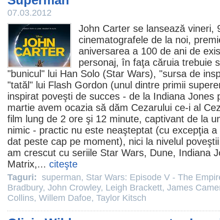
Superman
07.03.2012
John Carter
se lansează vineri, 
cinematografele de la noi, premi
aniversarea a 100 de ani de exis
personaj, în faţa căruia trebuie 
"bunicul" lui Han Solo (Star Wars), "sursa de insp
"tatăl" lui Flash Gordon (unul dintre primii superer
inspirat poveşti de succes - de la Indiana Jones
martie avem ocazia să dăm Cezarului ce-i al Cez
film
lung de 2 ore şi 12 minute, captivant de la un 
nimic - practic nu este neaşteptat (cu excepţia a
dat peste cap pe moment), nici la nivelul poveştii, 
am crescut cu seriile Star Wars,
Dune
, Indiana 
Matrix,...
citeşte
Taguri:
superman
,
Star Wars: Episode V - The Empir
Bradbury
,
John Crowley
,
Leigh Brackett
,
James Came
Collins
,
Willem Dafoe
,
Taylor Kitsch