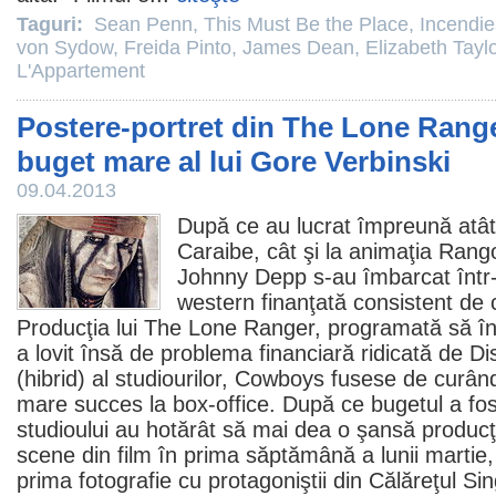
Taguri:
Sean Penn
,
This Must Be the Place
,
Incendie
von Sydow
,
Freida Pinto
,
James Dean
,
Elizabeth Tayl
L'Appartement
Postere-portret din The Lone Range
buget mare al lui Gore Verbinski
09.04.2013
După ce au lucrat împreună atât l
Caraibe, cât şi la animaţia Rang
Johnny Depp
s-au îmbarcat într
western finanţată consistent de c
Producţia lui
The Lone Ranger
, programată să în
a lovit însă de problema financiară ridicată de D
(hibrid) al studiourilor,
Cowboys
fusese de curând
mare succes la box-office. După ce bugetul a fost
studioului au hotărât să mai dea o şansă producţi
scene din
film
în prima săptămână a lunii martie, 
prima fotografie cu protagoniştii din Călăreţul Si