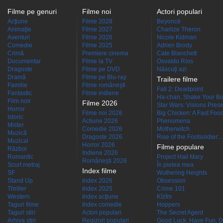
Filme pe genuri
Filme noi
Actori populari
Acţiune
Filme 2028
Beyoncé
Animaţie
Filme 2027
Charlize Theron
Aventuri
Filme 2026
Nicole Kidman
Comedie
Filme 2025
Adrien Brody
Crimă
Premiere cinema
Cate Blanchett
Documentar
Filme la TV
Osvaldo Ríos
Dragoste
Filme pe DVD
Născuţi azi
Dramă
Filme pe Blu-ray
Trailere filme
Familie
Filme româneşti
Fall 2: Deadpoint
Fantastic
Filme indiene
Ha-chan, Shake Your Bo
Film noir
Filme 2026
Star Wars: Visions Presen
Horror
Filme noi 2026
Big Chicken: A Fast Food
Istoric
Actiune 2026
Phenomena
Mister
Comedie 2026
Motherwitch
Muzică
Dragoste 2026
Rise of the Footsoldier:..
Muzical
Horror 2026
Filme populare
Război
Indiene 2026
Romantic
Project Hail Mary
Româneşti 2026
Scurt metraj
În pielea mea
Index filme
SF
Wuthering Heights
Stand Up
Index 2026
Obsession
Thriller
Index 2025
Crime 101
Western
Index acţiune
Kîzîm
Taguri filme
Index comedie
Hoppers
Taguri stiri
Actori populari
The Secret Agent
Arhiva stiri
Regizori populari
Good Luck, Have Fun, D