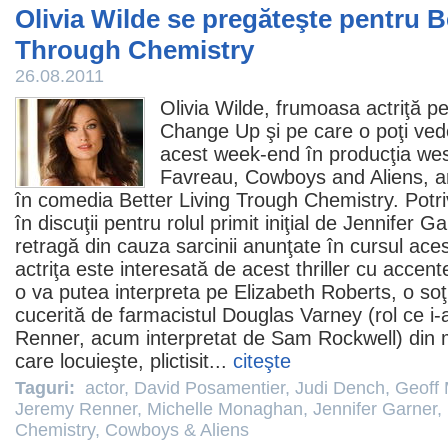
Olivia Wilde se pregăteşte pentru B
Through Chemistry
26.08.2011
Olivia Wilde
, frumoasa actriţă p
Change Up şi pe care o poţi ved
acest week-end în producţia wes
Favreau
, Cowboys and Aliens, ar
în comedia Better Living Trough Chemistry. Potriv
în discuţii pentru rolul primit iniţial de
Jennifer Ga
retragă din cauza sarcinii anunţate în cursul ac
actriţa este interesată de acest thriller cu accen
o va putea interpreta pe Elizabeth Roberts, o soţ
cucerită de farmacistul Douglas Varney (rol ce i-a 
Renner
, acum interpretat de
Sam Rockwell
) din 
care locuieşte, plictisit...
citeşte
Taguri:
actor
,
David Posamentier
,
Judi Dench
,
Geoff
Jeremy Renner
,
Michelle Monaghan
,
Jennifer Garner
,
Chemistry
,
Cowboys & Aliens