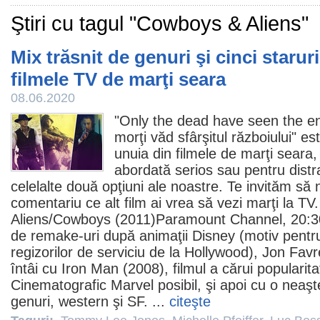
Ştiri cu tagul "Cowboys & Aliens"
Mix trăsnit de genuri şi cinci starur
filmele TV de marţi seara
08.06.2020
"Only the dead have seen the en
morţi văd sfârşitul războiului" es
unuia din
filmele
de marţi seara, 
abordată serios sau pentru distra
celelalte două opţiuni ale noastre. Te invităm să 
comentariu ce alt
film
ai vrea să vezi marţi la TV
Aliens/
Cowboys
(
2011
)Paramount Channel, 20:3
de remake-uri după animaţii Disney (motiv pentr
regizorilor de serviciu de la Hollywood
),
Jon Favr
întâi cu
Iron Man
(2008),
filmul
a cărui popularita
Cinematografic Marvel posibil, şi apoi cu o neaş
genuri, western şi SF. ...
citeşte