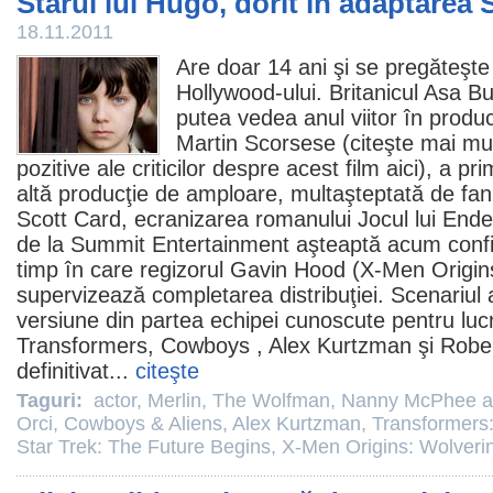
Starul lui Hugo, dorit în adaptarea 
18.11.2011
Are doar 14 ani şi se pregăteşte
Hollywood-ului. Britanicul
Asa But
putea vedea anul viitor în produc
Martin Scorsese
(citeşte mai mul
pozitive ale criticilor despre acest
film
aici
), a pri
altă producţie de amploare, multaşteptată de fan
Scott Card
, ecranizarea romanului Jocul lui Ender
de la Summit Entertainment aşteaptă acum confi
timp în care regizorul
Gavin Hood
(
X-Men Origin
supervizează completarea distribuţiei. Scenariul 
versiune din partea echipei cunoscute pentru lucr
Transformers,
Cowboys
,
Alex Kurtzman
şi
Rober
definitivat...
citeşte
Taguri:
actor
,
Merlin
,
The Wolfman
,
Nanny McPhee an
Orci
,
Cowboys & Aliens
,
Alex Kurtzman
,
Transformers:
Star Trek: The Future Begins
,
X-Men Origins: Wolveri