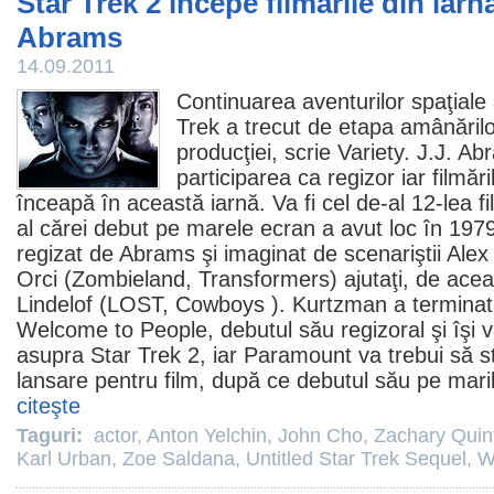
Star Trek 2 începe filmările din iarnă 
Abrams
14.09.2011
Continuarea aventurilor spaţiale 
Trek a trecut de etapa amânărilor 
producţiei, scrie Variety.
J.J. Ab
participarea ca regizor iar filmă
înceapă în această iarnă. Va fi cel de-al 12-lea
f
al cărei debut pe marele ecran a avut loc în 1979
regizat de Abrams şi imaginat de scenariştii
Alex
Orci
(
Zombieland
, Transformers) ajutaţi, de ace
Lindelof
(
LOST
,
Cowboys
). Kurtzman a terminat 
Welcome to People
, debutul său regizoral şi îşi
asupra Star Trek 2, iar Paramount va trebui să s
lansare pentru
film
, după ce debutul său pe marile
citeşte
Taguri:
actor
,
Anton Yelchin
,
John Cho
,
Zachary Quin
Karl Urban
,
Zoe Saldana
,
Untitled Star Trek Sequel
,
W