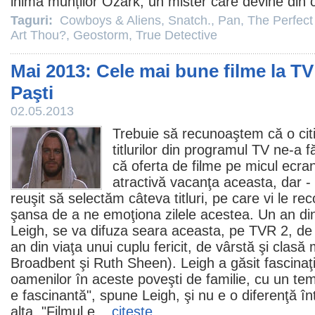
inima munților Ozark, un mister care devine din 
Taguri:
Cowboys & Aliens
,
Snatch.
,
Pan
,
The Perfect
Art Thou?
,
Geostorm
,
True Detective
Mai 2013: Cele mai bune filme la TV
Paşti
02.05.2013
Trebuie să recunoaştem că o cit
titlurilor din
programul TV
ne-a f
că oferta de
filme
pe micul ecran
atractivă vacanţa aceasta, dar -
reuşit să selectăm câteva titluri, pe care vi le
şansa de a ne emoţiona zilele acestea.
Un an din
Leigh, se va difuza seara aceasta, pe TVR 2, de
an din viaţa unui cuplu fericit, de vârstă şi clasă 
Broadbent şi Ruth Sheen). Leigh a găsit fascinaţia
oamenilor în aceste poveşti de familie, cu un temp
e fascinantă", spune Leigh, şi nu e o diferenţă înt
alta. "Filmul e...
citeşte