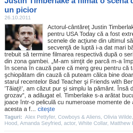
Justin Timberlake a filmat o scenă d
un picior
26.10.2011
Actorul-cântăreţ
Justin Timberla
pentru USA Today că a fost ext
scenele de acţiune din ultimul s
secvenţă de luptă i-a dat mari b
trebuit să termine filmarea respectivă după o seri
din zona gambei. „M-am simţit de parcă m-a împuş
în scena în cauză pare că merg greu pentru că tâ
şchiopătam din cauză că puteam călca bine doar 
starul recentelor
Bad Teacher
şi
Friends with Ben
'Tăiaţi!', am căzut pur şi simplu la pământ. Însă 
grozav”, a adăugat el. Timberlake s-a arătat buc
joace într-o peliculă cu numeroase momente de 
acesta a f...
citeşte
Taguri:
Alex Pettyfer
,
Cowboys & Aliens
,
Olivia Wilde
Hood
,
Amanda Seyfried
,
actor
,
White Collar
,
Matthew 