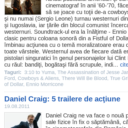
cinematograf
în anii '60-'70, fă
să se joace cu toţii de-a cowboys
şi nu numai (Sergio Leone) turnau westernuri din 
şi Iugoslavia, iar ţările din blocul comunist încerc
westernuri. Soundtrack-ul era la înălţime -
Ennio
clasic pentru coloana sonoră din a Fistful of Dolla
îmbinau acţiunea cu o temă moralizatoare erau de
toate vârstele. Westernul avea de fiecare dată ero
pistolari singuratici în genul personajelor lui
Clin
cu răul: bandiţi, bogătaşi fără scrupule, indi...
cit
Taguri:
3:10 to Yuma
,
The Assassination of Jesse J
Ford
,
Cowboys & Aliens
,
There Will Be Blood
,
True Gri
of Dollar
,
Ennio Morricone
Daniel Craig: 5 trailere de acţiune
19.08.2011
Daniel Craig
ne va face o nouă p
sale fizice în fix o săptămână, 