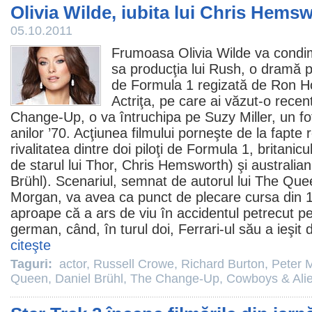
Olivia Wilde, iubita lui Chris Hems
05.10.2011
Frumoasa
Olivia Wilde
va condim
sa producţia lui Rush, o dramă p
de Formula 1 regizată de
Ron H
Actriţa, pe care ai văzut-o recen
Change-Up
, o va întruchipa pe Suzy Miller, un 
anilor ’70. Acţiunea filmului porneşte de la fapte 
rivalitatea dintre doi piloţi de Formula 1, britanic
de starul lui Thor, Chris Hemsworth) şi australian
Brühl
). Scenariul, semnat de autorul lui
The Que
Morgan
, va avea ca punct de plecare cursa din
aproape că a ars de viu în accidentul petrecut pe
german, când, în turul doi, Ferrari-ul său a ieşit 
citeşte
Taguri:
actor
,
Russell Crowe
,
Richard Burton
,
Peter 
Queen
,
Daniel Brühl
,
The Change-Up
,
Cowboys & Ali