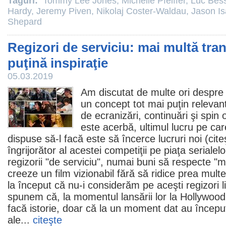
Taguri:
Tommy Lee Jones
,
Michelle Pfeiffer
,
Luc Bes
Hardy
,
Jeremy Piven
,
Nikolaj Coster-Waldau
,
Jason I
Shepard
Regizori de serviciu: mai multă tran
puţină inspiraţie
05.03.2019
Am discutat de multe ori despre f
un concept tot mai puţin relevan
de ecranizări, continuări şi spin 
este acerbă, ultimul lucru pe car
dispuse să-l facă este să încerce lucruri noi (cit
îngrijorător al acestei competiţii pe piaţa serialel
regizorii "de serviciu", numai buni să respecte "mat
creeze un
film
vizionabil fără să ridice prea mu
la început că nu-i considerăm pe aceşti regizori li
spunem că, la momentul lansării lor la Hollywood
facă istorie, doar că la un moment dat au început 
ale...
citeşte