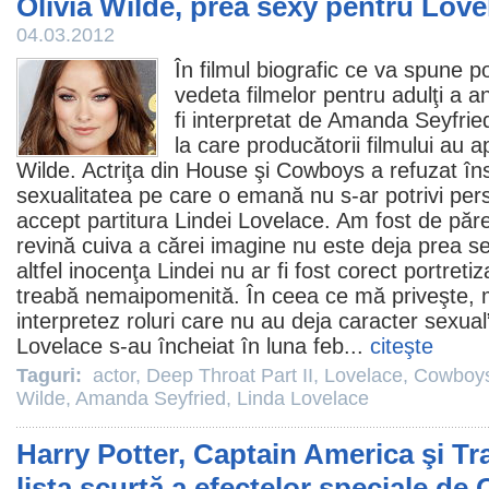
Olivia Wilde, prea sexy pentru Love
04.03.2012
În
filmul
biografic ce va spune p
vedeta filmelor pentru adulţi a ani
fi interpretat de
Amanda Seyfrie
la care producătorii filmului au ap
Wilde
. Actriţa din
House
şi
Cowboys
a refuzat în
sexualitatea pe care o emană nu s-ar potrivi per
accept partitura Lindei Lovelace. Am fost de părer
revină cuiva a cărei imagine nu este deja prea sex
altfel inocenţa Lindei nu ar fi fost corect portre
treabă nemaipomenită. În ceea ce mă priveşte, m
interpretez roluri care nu au deja caracter sexual”
Lovelace s-au încheiat în luna feb...
citeşte
Taguri:
actor
,
Deep Throat Part II
,
Lovelace
,
Cowboys
Wilde
,
Amanda Seyfried
,
Linda Lovelace
Harry Potter, Captain America şi T
lista scurtă a efectelor speciale de