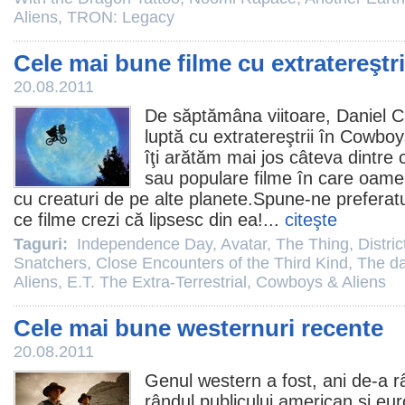
Aliens
,
TRON: Legacy
Cele mai bune filme cu extratereştri
20.08.2011
De săptămâna viitoare,
Daniel C
luptă cu extratereştrii în
Cowbo
îţi arătăm mai jos câteva dintre
sau populare
filme
în care oamen
cu creaturi de pe alte planete.Spune-ne preferatul
ce
filme
crezi că lipsesc din ea! ...
citeşte
Taguri:
Independence Day
,
Avatar
,
The Thing
,
Distric
Snatchers
,
Close Encounters of the Third Kind
,
The da
Aliens
,
E.T. The Extra-Terrestrial
,
Cowboys & Aliens
Cele mai bune westernuri recente
20.08.2011
Genul western a fost, ani de-a r
rândul publicului american şi eu