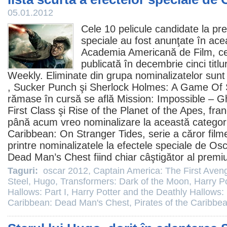
05.01.2012
Cele 10 pelicule candidate la
pre
speciale au fost anunţate în ace
Academia Americană de
Film
, c
publicată în decembrie cinci titlu
Weekly. Eliminate din grupa nominalizatelor sun
,
Sucker Punch
şi
Sherlock Holmes: A Game Of
rămase în cursă se află Mission: Impossible – G
First Class
şi
Rise of the Planet of the Apes
, fra
până acum vreo nominalizare la această categori
Caribbean: On Stranger Tides
, serie a căror
film
printre nominalizatele la efectele speciale de
Osc
Dead Man’s Chest fiind chiar câştigător al premiu
Taguri:
oscar 2012
,
Captain America: The First Aven
Steel
,
Hugo
,
Transformers: Dark of the Moon
,
Harry P
Hallows: Part I
,
Harry Potter and the Deathly Hallows: 
Caribbean: Dead Man's Chest
,
Pirates of the Caribbe