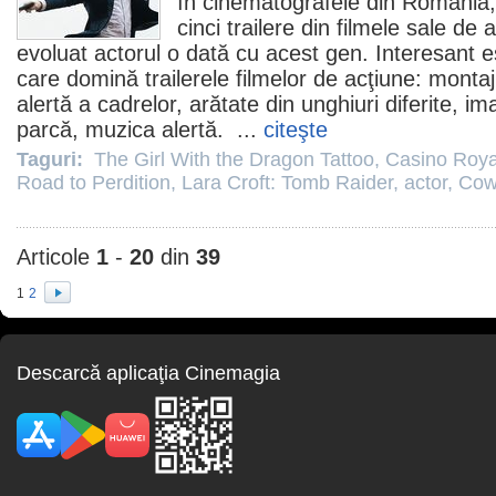
în cinematografele din România,
cinci trailere din
filmele
sale de a
evoluat actorul o dată cu acest gen. Interesant e
care domină trailerele filmelor de acţiune: monta
alertă a cadrelor, arătate din unghiuri diferite, i
parcă, muzica alertă. ...
citeşte
Taguri:
The Girl With the Dragon Tattoo
,
Casino Roya
Road to Perdition
,
Lara Croft: Tomb Raider
,
actor
,
Cow
Articole
1
-
20
din
39
1
2
Descarcă aplicaţia Cinemagia