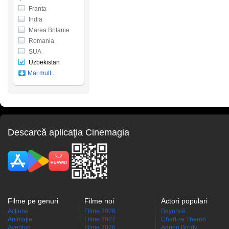
Franta
India
Marea Britanie
Romania
SUA
Uzbekistan
Mai mult...
Descarcă aplicaţia Cinemagia
Filme pe genuri
Filme noi
Actori populari
Acţiune
Filme 2028
Beyoncé
Animaţie
Filme 2027
Charlize Theron
Aventuri
Filme 2026
Adrien Brody