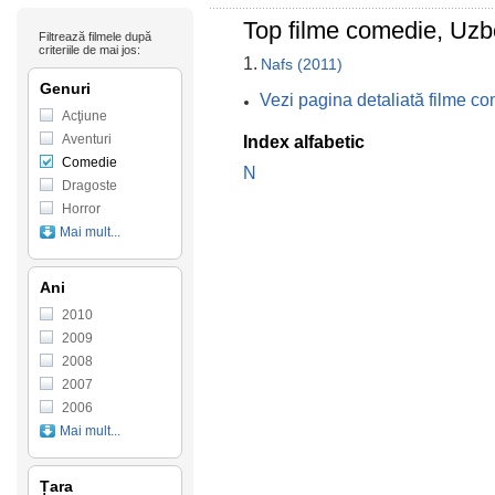
Top filme comedie, Uzb
Filtrează filmele după
criteriile de mai jos:
1.
Nafs (2011)
Genuri
Vezi pagina detaliată filme c
Acţiune
Aventuri
Index alfabetic
Comedie
N
Dragoste
Horror
Mai mult...
Ani
2010
2009
2008
2007
2006
Mai mult...
Țara