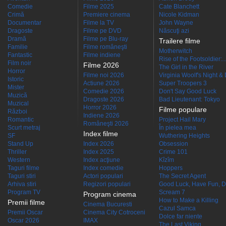
Comedie
Filme 2025
Cate Blanchett
Crimă
Premiere cinema
Nicole Kidman
Documentar
Filme la TV
John Wayne
Dragoste
Filme pe DVD
Născuţi azi
Dramă
Filme pe Blu-ray
Trailere filme
Familie
Filme româneşti
Motherwitch
Fantastic
Filme indiene
Rise of the Footsoldier:..
Film noir
Filme 2026
The Girl in the River
Horror
Filme noi 2026
Virginia Woolf's Night &
Istoric
Actiune 2026
Super Troopers 3
Mister
Comedie 2026
Don't Say Good Luck
Muzică
Dragoste 2026
Bad Lieutenant: Tokyo
Muzical
Horror 2026
Filme populare
Război
Indiene 2026
Romantic
Project Hail Mary
Româneşti 2026
Scurt metraj
În pielea mea
Index filme
SF
Wuthering Heights
Stand Up
Index 2026
Obsession
Thriller
Index 2025
Crime 101
Western
Index acţiune
Kîzîm
Taguri filme
Index comedie
Hoppers
Taguri stiri
Actori populari
The Secret Agent
Arhiva stiri
Regizori populari
Good Luck, Have Fun, D
Program TV
Scream 7
Program cinema
How to Make a Killing
Premii filme
Cinema Bucuresti
Cazul Samca
Premii Oscar
Cinema City Cotroceni
Dolce far niente
Oscar 2026
IMAX
The Last Viking