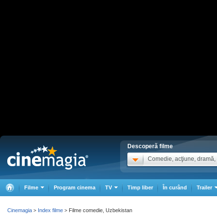
Descoperă filme
Comedie, acţiune, dramă, .
Filme
Program cinema
TV
Timp liber
În curând
Trailer
Cinemagia
Index filme
Filme comedie, Uzbekistan
>
>